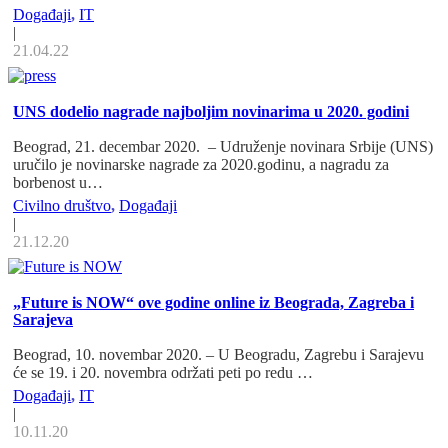
Događaji
,
IT
|
21.04.22
UNS dodelio nagrade najboljim novinarima u 2020. godini
Beograd, 21. decembar 2020. – Udruženje novinara Srbije (UNS)
uručilo je novinarske nagrade za 2020.godinu, a nagradu za
borbenost u…
Civilno društvo
,
Događaji
|
21.12.20
„Future is NOW“ ove godine online iz Beograda, Zagreba i
Sarajeva
Beograd, 10. novembar 2020. – U Beogradu, Zagrebu i Sarajevu
će se 19. i 20. novembra održati peti po redu …
Događaji
,
IT
|
10.11.20