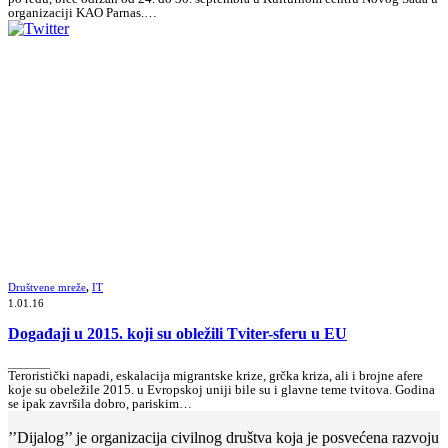
organizaciji KAO Parnas.…
Društvene mreže
,
IT
1.01.16
Događaji u 2015. koji su obležili Tviter-sferu u EU
_______
Teroristički napadi, eskalacija migrantske krize, grčka kriza, ali i brojne afere
koje su obeležile 2015. u Evropskoj uniji bile su i glavne teme tvitova. Godina
se ipak završila dobro, pariskim…
’’Dijalog’’ je organizacija civilnog društva koja je posvećena razvoju