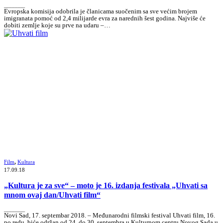
_______
Evropska komisija odobrila je članicama suočenim sa sve većim brojem
imigranata pomoć od 2,4 milijarde evra za narednih šest godina. Najviše će
dobiti zemlje koje su prve na udaru –…
Film
,
Kultura
17.09.18
„Kultura je za sve“ – moto je 16. izdanja festivala „Uhvati sa
mnom ovaj dan/Uhvati film“
_______
Novi Sad, 17. septembar 2018. – Međunarodni filmski festival Uhvati film, 16.
po redu, biće održan od 24. do 30. septembra u Kulturnom centru Novog Sada u