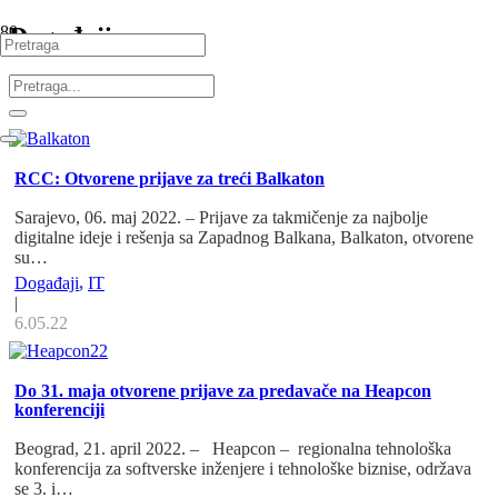
Događaji
RCC: Otvorene prijave za treći Balkaton
Sarajevo, 06. maj 2022. – Prijave za takmičenje za najbolje
digitalne ideje i rešenja sa Zapadnog Balkana, Balkaton, otvorene
su…
Događaji
,
IT
|
6.05.22
Do 31. maja otvorene prijave za predavače na Heapcon
konferenciji
Beograd, 21. april 2022. – Heapcon – regionalna tehnološka
konferencija za softverske inženjere i tehnološke biznise, održava
se 3. i…