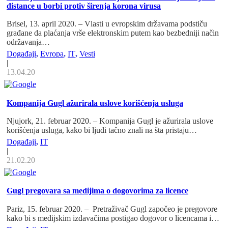
distance u borbi protiv širenja korona virusa
Brisel, 13. april 2020. – Vlasti u evropskim državama podstiču
građane da plaćanja vrše elektronskim putem kao bezbedniji način
održavanja…
Događaji
,
Evropa
,
IT
,
Vesti
|
13.04.20
Kompanija Gugl ažurirala uslove korišćenja usluga
Njujork, 21. februar 2020. – Kompanija Gugl je ažurirala uslove
korišćenja usluga, kako bi ljudi tačno znali na šta pristaju…
Događaji
,
IT
|
21.02.20
Gugl pregovara sa medijima o dogovorima za licence
Pariz, 15. februar 2020. – Pretraživač Gugl započeo je pregovore
kako bi s medijskim izdavačima postigao dogovor o licencama i…