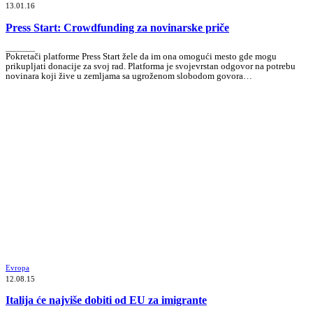
13.01.16
Press Start: Crowdfunding za novinarske priče
_______
Pokretači platforme Press Start žele da im ona omogući mesto gde mogu
prikupljati donacije za svoj rad. Platforma je svojevrstan odgovor na potrebu
novinara koji žive u zemljama sa ugroženom slobodom govora…
Evropa
12.08.15
Italija će najviše dobiti od EU za imigrante