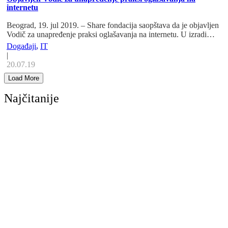
internetu
Beograd, 19. jul 2019. – Share fondacija saopštava da je objavljen
Vodič za unapređenje praksi oglašavanja na internetu. U izradi…
Događaji
,
IT
|
20.07.19
Load More
Najčitanije