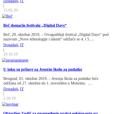
Događaji
,
IT
|
15.02.20
Beč domaćin festivala „Digital Days“
Beč, 29. oktobar 2019. – Ovogodišnji festival „Digital Days“ pod
nazivom „Nove tehnologije i talenti“ održaće se 4. i 5.…
Događaji
,
IT
|
29.10.19
U toku su prijave za Jesenju školu za podatke
Beograd, 01. oktobar 2019. – Jesenja škola za podatke biće
održana od 27. oktobra do 1. novembra u Mokrinu. …
Događaji
,
IT
|
2.10.19
Objavljen Vodič za unapređenje praksi oglašavanja na