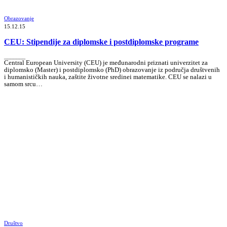
Obrazovanje
15.12.15
CEU: Stipendije za diplomske i postdiplomske programe
_______
Central European University (CEU) je međunarodni priznati univerzitet za
diplomsko (Master) i postdiplomsko (PhD) obrazovanje iz područja društvenih
i humanističkih nauka, zaštite životne sredinei matematike. CEU se nalazi u
samom srcu…
Društvo