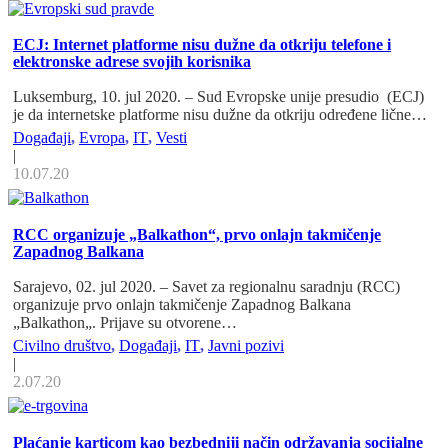
ECJ: Internet platforme nisu dužne da otkriju telefone i
elektronske adrese svojih korisnika
Luksemburg, 10. jul 2020. – Sud Evropske unije presudio (ECJ)
je da internetske platforme nisu dužne da otkriju određene lične…
Događaji
,
Evropa
,
IT
,
Vesti
|
10.07.20
RCC organizuje „Balkathon“, prvo onlajn takmičenje
Zapadnog Balkana
Sarajevo, 02. jul 2020. – Savet za regionalnu saradnju (RCC)
organizuje prvo onlajn takmičenje Zapadnog Balkana
„Balkathon„. Prijave su otvorene…
Civilno društvo
,
Događaji
,
IT
,
Javni pozivi
|
2.07.20
Plaćanje karticom kao bezbedniji način održavanja socijalne