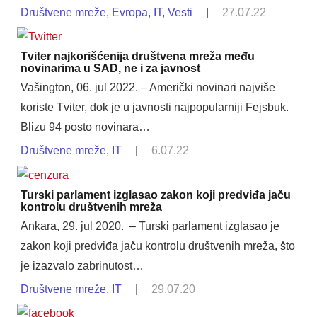
Društvene mreže
,
Evropa
,
IT
,
Vesti
|
27.07.22
Tviter najkorišćenija društvena mreža među
novinarima u SAD, ne i za javnost
Vašington, 06. jul 2022. – Američki novinari najviše
koriste Tviter, dok je u javnosti najpopularniji Fejsbuk.
Blizu 94 posto novinara…
Društvene mreže
,
IT
|
6.07.22
Turski parlament izglasao zakon koji predviđa jaču
kontrolu društvenih mreža
Ankara, 29. jul 2020. – Turski parlament izglasao je
zakon koji predviđa jaču kontrolu društvenih mreža, što
je izazvalo zabrinutost…
Društvene mreže
,
IT
|
29.07.20