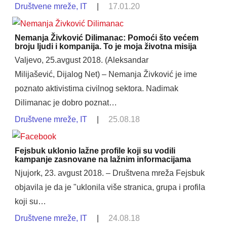
Društvene mreže
,
IT
|
17.01.20
Nemanja Živković Dilimanac: Pomoći što većem
broju ljudi i kompanija. To je moja životna misija
Valjevo, 25.avgust 2018. (Aleksandar
Milijašević, Dijalog Net) – Nemanja Živković je ime
poznato aktivistima civilnog sektora. Nadimak
Dilimanac je dobro poznat…
Društvene mreže
,
IT
|
25.08.18
Fejsbuk uklonio lažne profile koji su vodili
kampanje zasnovane na lažnim informacijama
Njujork, 23. avgust 2018. – Društvena mreža Fejsbuk
objavila je da je "uklonila više stranica, grupa i profila
koji su…
Društvene mreže
,
IT
|
24.08.18