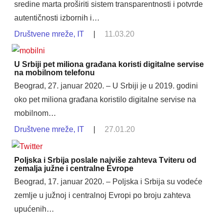
sredine marta proširiti sistem transparentnosti i potvrde
autentičnosti izbornih i…
Društvene mreže
,
IT
|
11.03.20
U Srbiji pet miliona građana koristi digitalne servise
na mobilnom telefonu
Beograd, 27. januar 2020. – U Srbiji je u 2019. godini
oko pet miliona građana koristilo digitalne servise na
mobilnom…
Društvene mreže
,
IT
|
27.01.20
Poljska i Srbija poslale najviše zahteva Tviteru od
zemalja južne i centralne Evrope
Beograd, 17. januar 2020. – Poljska i Srbija su vodeće
zemlje u južnoj i centralnoj Evropi po broju zahteva
upućenih…