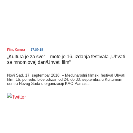
Film
,
Kultura
17.09.18
„Kultura je za sve“ – moto je 16. izdanja festivala „Uhvati
sa mnom ovaj dan/Uhvati film“
_______
Novi Sad, 17. septembar 2018. – Međunarodni filmski festival Uhvati
film, 16. po redu, biće održan od 24. do 30. septembra u Kulturnom
centru Novog Sada u organizaciji KAO Parnas.…