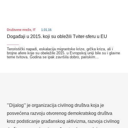
Društvene mreže
,
IT
1.01.16
Događaji u 2015. koji su obležili Tviter-sferu u EU
_______
Teroristički napadi, eskalacija migrantske krize, grčka kriza, ali i
brojne afere koje su obeležile 2015. u Evropskoj uniji bile su i glavne
teme tvitova. Godina se ipak završila dobro, pariskim…
’’Dijalog’’ je organizacija civilnog društva koja je
posvećena razvoju otvorenog demokratskog društva
kroz podsticanje građanskog aktivizma, razvoja civilnog