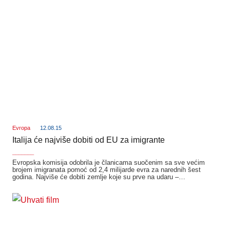
Evropa
12.08.15
Italija će najviše dobiti od EU za imigrante
_______
Evropska komisija odobrila je članicama suočenim sa sve većim
brojem imigranata pomoć od 2,4 milijarde evra za narednih šest
godina. Najviše će dobiti zemlje koje su prve na udaru –…