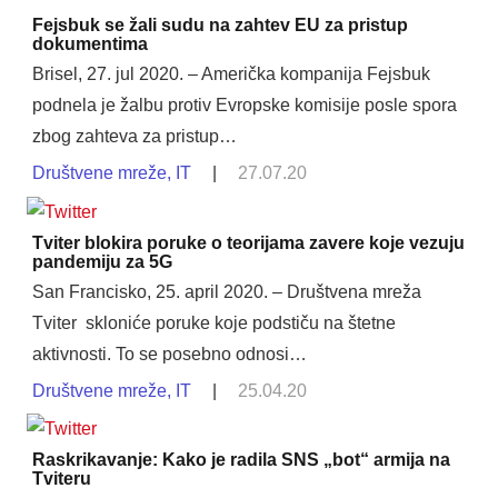
Fejsbuk se žali sudu na zahtev EU za pristup
dokumentima
Brisel, 27. jul 2020. – Američka kompanija Fejsbuk
podnela je žalbu protiv Evropske komisije posle spora
zbog zahteva za pristup…
Društvene mreže
,
IT
|
27.07.20
Tviter blokira poruke o teorijama zavere koje vezuju
pandemiju za 5G
San Francisko, 25. april 2020. – Društvena mreža
Tviter skloniće poruke koje podstiču na štetne
aktivnosti. To se posebno odnosi…
Društvene mreže
,
IT
|
25.04.20
Raskrikavanje: Kako je radila SNS „bot“ armija na
Tviteru