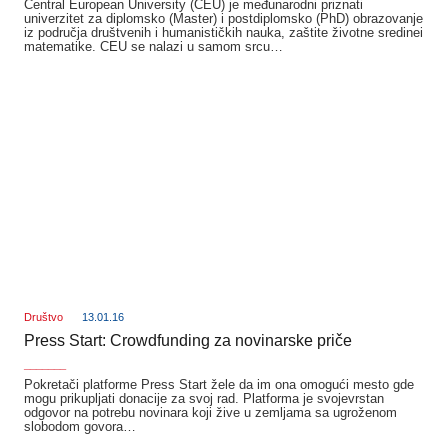
Central European University (CEU) je međunarodni priznati
univerzitet za diplomsko (Master) i postdiplomsko (PhD) obrazovanje
iz područja društvenih i humanističkih nauka, zaštite životne sredinei
matematike. CEU se nalazi u samom srcu…
Društvo
13.01.16
Press Start: Crowdfunding za novinarske priče
_______
Pokretači platforme Press Start žele da im ona omogući mesto gde
mogu prikupljati donacije za svoj rad. Platforma je svojevrstan
odgovor na potrebu novinara koji žive u zemljama sa ugroženom
slobodom govora…