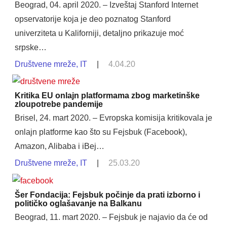
Beograd, 04. april 2020. – Izveštaj Stanford Internet
opservatorije koja je deo poznatog Stanford
univerziteta u Kaliforniji, detaljno prikazuje moć
srpske…
Društvene mreže
,
IT
|
4.04.20
Kritika EU onlajn platformama zbog marketinške
zloupotrebe pandemije
Brisel, 24. mart 2020. – Evropska komisija kritikovala je
onlajn platforme kao što su Fejsbuk (Facebook),
Amazon, Alibaba i iBej…
Društvene mreže
,
IT
|
25.03.20
Šer Fondacija: Fejsbuk počinje da prati izborno i
političko oglašavanje na Balkanu
Beograd, 11. mart 2020. – Fejsbuk je najavio da će od