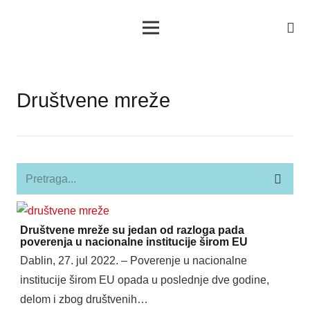
Društvene mreže
Društvene mreže su jedan od razloga pada
poverenja u nacionalne institucije širom EU
Dablin, 27. jul 2022. – Poverenje u nacionalne
institucije širom EU opada u poslednje dve godine,
delom i zbog društvenih…