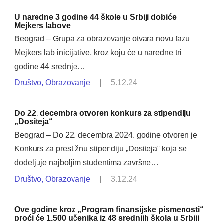
U naredne 3 godine 44 škole u Srbiji dobiće
Mejkers labove
Beograd – Grupa za obrazovanje otvara novu fazu
Mejkers lab inicijative, kroz koju će u naredne tri
godine 44 srednje…
Društvo
,
Obrazovanje
|
5.12.24
Do 22. decembra otvoren konkurs za stipendiju
„Dositeja“
Beograd – Do 22. decembra 2024. godine otvoren je
Konkurs za prestižnu stipendiju „Dositeja“ koja se
dodeljuje najboljim studentima završne…
Društvo
,
Obrazovanje
|
3.12.24
Ove godine kroz „Program finansijske pismenosti“
proći će 1.500 učenika iz 48 srednjih škola u Srbiji