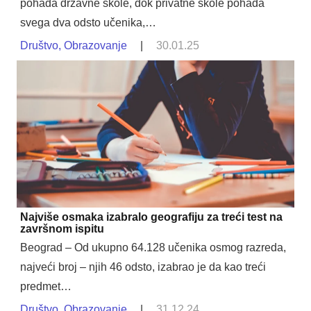
pohađa državne škole, dok privatne škole pohađa
svega dva odsto učenika,…
Društvo
,
Obrazovanje
|
30.01.25
Najviše osmaka izabralo geografiju za treći test na
završnom ispitu
Beograd – Od ukupno 64.128 učenika osmog razreda,
najveći broj – njih 46 odsto, izabrao je da kao treći
predmet…
Društvo
,
Obrazovanje
|
31.12.24