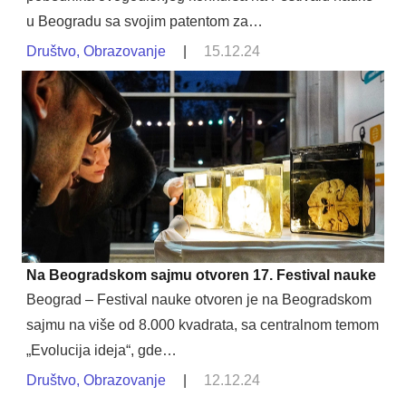
u Beogradu sa svojim patentom za…
Društvo
,
Obrazovanje
|
15.12.24
Na Beogradskom sajmu otvoren 17. Festival nauke
Beograd – Festival nauke otvoren je na Beogradskom
sajmu na više od 8.000 kvadrata, sa centralnom temom
„Evolucija ideja“, gde…
Društvo
,
Obrazovanje
|
12.12.24