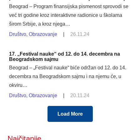
Beograd – Program finansijska pismenost sprovodi se
već tri godine kroz interaktivne radionice u školama
širom Srbije, a kroz njega…
Društvo
,
Obrazovanje
|
26.11.24
17. „Festival nauke“ od 12. do 14. decembra na
Beogradskom sajmu
Beograd – „Festival nauke“ biće održan od 12. do 14.
decembra na Beogradskom sajmu i na njemu će, u
okviru…
Društvo
,
Obrazovanje
|
20.11.24
Load More
Najčitanije