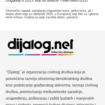
Događaji u 2015. koji su obležili Tviter-sferu u EU
_______
Teroristički napadi, eskalacija migrantske krize, grčka kriza, ali i
brojne afere koje su obeležile 2015. u Evropskoj uniji bile su i glavne
teme tvitova. Godina se ipak završila dobro, pariskim…
’’Dijalog’’ je organizacija civilnog društva koja je
posvećena razvoju otvorenog demokratskog društva
kroz podsticanje građanskog aktivizma, razvoja civilnog
društva, promovisanju međusetorske saradnje,
unapređenju, poštovanju i zaštiti ljudskih i manjinskih
prava i sloboda, promociji kulture dijaloga, tolerancije i