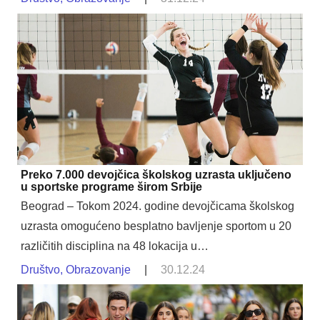
Preko 7.000 devojčica školskog uzrasta uključeno
u sportske programe širom Srbije
Beograd – Tokom 2024. godine devojčicama školskog
uzrasta omogućeno besplatno bavljenje sportom u 20
različitih disciplina na 48 lokacija u…
Društvo
,
Obrazovanje
|
30.12.24