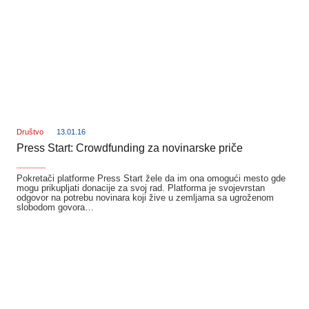
Društvo
13.01.16
Press Start: Crowdfunding za novinarske priče
_______
Pokretači platforme Press Start žele da im ona omogući mesto gde
mogu prikupljati donacije za svoj rad. Platforma je svojevrstan
odgovor na potrebu novinara koji žive u zemljama sa ugroženom
slobodom govora…