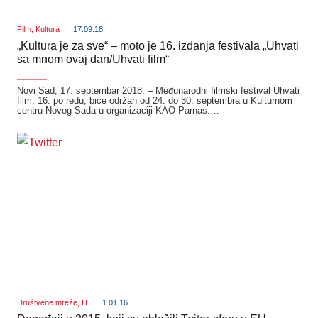
Film
,
Kultura
17.09.18
„Kultura je za sve“ – moto je 16. izdanja festivala „Uhvati
sa mnom ovaj dan/Uhvati film“
_______
Novi Sad, 17. septembar 2018. – Međunarodni filmski festival Uhvati
film, 16. po redu, biće održan od 24. do 30. septembra u Kulturnom
centru Novog Sada u organizaciji KAO Parnas.…
Društvene mreže
,
IT
1.01.16