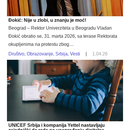
Đokić: Nije u zlobi, u znanju je moć!
Beograd – Rektor Univerziteta u Beogradu Vladan
Đokić obratio se, 31. marta 2026, sa terase Rektorata
okupljenima na protestu zbog…
Društvo
,
Obrazovanje
,
Srbija
,
Vesti
|
1.04.26
UNICEF Srbija i kompanija Yettel nastavljaju