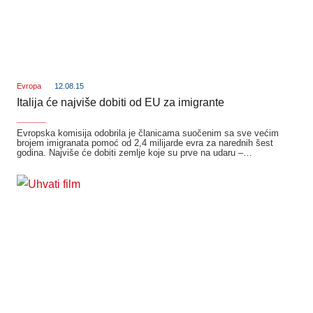
Evropa
12.08.15
Italija će najviše dobiti od EU za imigrante
_______
Evropska komisija odobrila je članicama suočenim sa sve većim
brojem imigranata pomoć od 2,4 milijarde evra za narednih šest
godina. Najviše će dobiti zemlje koje su prve na udaru –…