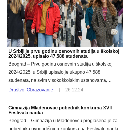
U Srbiji je prvu godinu osnovnih studija u školskoj
2024/2025. upisalo 47.588 studenata
Beograd – Prvu godinu osnovnih studija u školskoj
2024/2025. u Srbiji upisalo je ukupno 47.588
studenata, na svim visokoškolskim ustanovama,…
Društvo
,
Obrazovanje
|
26.12.24
Gimnazija Mladenovac pobednik konkursa XVII
Festivala nauka
Beograd – Gimnazija u Mladenovcu proglašena je za
pobednika ovogodišnjeg konkursa na Festivalu nauke