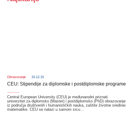
Obrazovanje
15.12.15
CEU: Stipendije za diplomske i postdiplomske programe
_______
Central European University (CEU) je međunarodni priznati
univerzitet za diplomsko (Master) i postdiplomsko (PhD) obrazovanje
iz područja društvenih i humanističkih nauka, zaštite životne sredinei
matematike. CEU se nalazi u samom srcu…