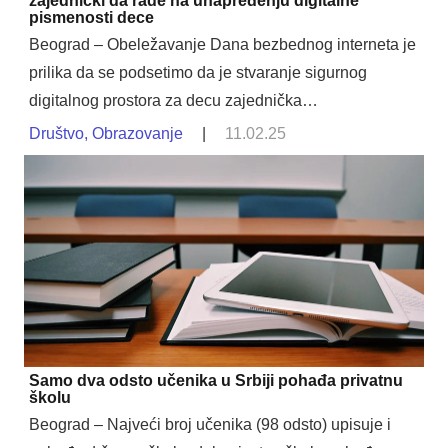
zajednički da rade na unapređenju digitalne
pismenosti dece
Beograd – Obeležavanje Dana bezbednog interneta je
prilika da se podsetimo da je stvaranje sigurnog
digitalnog prostora za decu zajednička…
Društvo
,
Obrazovanje
|
11.02.25
Samo dva odsto učenika u Srbiji pohađa privatnu
školu
Beograd – Najveći broj učenika (98 odsto) upisuje i