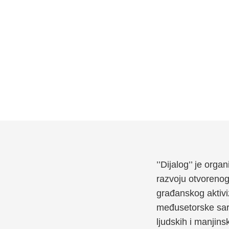
’’Dijalog’’ je org
razvoju otvoreno
građanskog aktivi
međusetorske sara
ljudskih i manjins