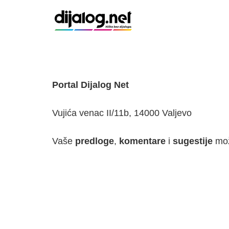
Portal Dijalog Net
Vujića venac II/11b, 14000 Valjevo
Vaše
predloge
,
komentare
i
sugestije
mož