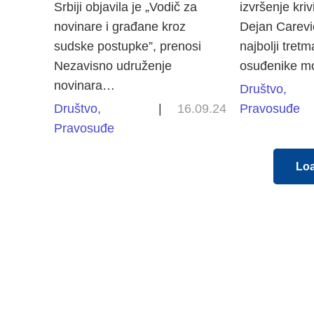
Srbiji objavila je „Vodič za
izvršenje kriv
novinare i građane kroz
Dejan Carević
sudske postupke”, prenosi
najbolji tret
Nezavisno udruženje
osuđenike 
novinara…
Društvo
,
Društvo
,
|
16.09.24
Pravosuđe
Pravosuđe
Lo