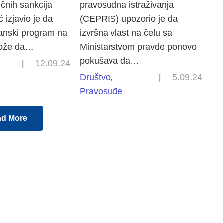
ičnih sankcija
pravosudna istraživanja
 izjavio je da
(CEPRIS) upozorio je da
manski program na
izvršna vlast na čelu sa
može da…
Ministarstvom pravde ponovo
pokušava da…
|
12.09.24
Društvo
,
|
5.09.24
Pravosuđe
ad More