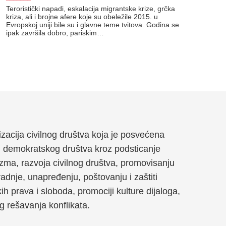
Teroristički napadi, eskalacija migrantske krize, grčka
kriza, ali i brojne afere koje su obeležile 2015. u
Evropskoj uniji bile su i glavne teme tvitova. Godina se
ipak završila dobro, pariskim…
anizacija civilnog društva koja je posvećena
g demokratskog društva kroz podsticanje
zma, razvoja civilnog društva, promovisanju
dnje, unapređenju, poštovanju i zaštiti
kih prava i sloboda, promociji kulture dijaloga,
og rešavanja konflikata.