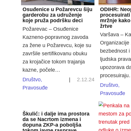
Osuđenice u Požarevcu šiju
ODIHR: Neo
garderobu za udruženje
procesuirati
koje pruža podršku deci
mržnje kako 
žrtve
Požarevac – Osuđenice
Varšava – Ka
Kazneno-popravnog zavoda
Organizacije
za žene u Požarevcu, koje su
bezbednost i
završile sertifikovanu obuku
ljudska prav
za krojačice tokom trajanja
upozorava da
kazne, počele…
procesuiraj
Društvo
,
|
2.12.24
Društvo
,
Pravosuđe
Pravosuđe
Škulić: i dalje ima prostora
da se Nacrtom izmena i
dopuna ZKP-a poboljša
tokom javne rasprave