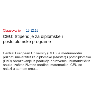
Obrazovanje
15.12.15
CEU: Stipendije za diplomske i
postdiplomske programe
_______
Central European University (CEU) je međunarodni
priznati univerzitet za diplomsko (Master) i postdiplomsko
(PhD) obrazovanje iz područja društvenih i humanističkih
nauka, zaštite životne sredinei matematike. CEU se
nalazi u samom srcu…