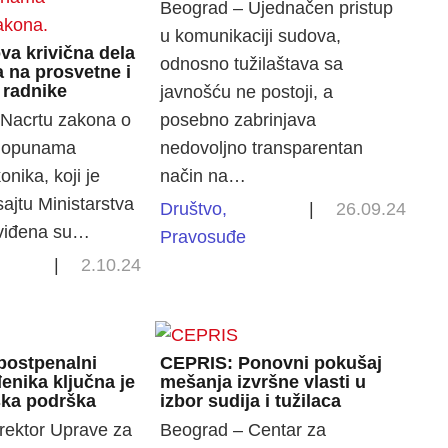
Beograd – Ujednačen pristup
u komunikaciji sudova,
va krivična dela
odnosno tužilaštava sa
 na prosvetne i
 radnike
javnošću ne postoji, a
Nacrtu zakona o
posebno zabrinjava
dopunama
nedovoljno transparentan
onika, koji je
način na…
sajtu Ministarstva
Društvo
,
|
26.09.24
dviđena su…
Pravosuđe
|
2.10.24
 postpenalni
CEPRIS: Ponovni pokušaj
enika ključna je
mešanja izvršne vlasti u
ska podrška
izbor sudija i tužilaca
rektor Uprave za
Beograd – Centar za