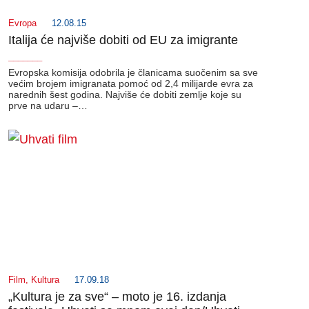
Evropa
12.08.15
Italija će najviše dobiti od EU za imigrante
_______
Evropska komisija odobrila je članicama suočenim sa sve
većim brojem imigranata pomoć od 2,4 milijarde evra za
narednih šest godina. Najviše će dobiti zemlje koje su
prve na udaru –…
Film
,
Kultura
17.09.18
„Kultura je za sve“ – moto je 16. izdanja