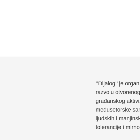
’’Dijalog’’ je org
razvoju otvoreno
građanskog aktivi
međusetorske sara
ljudskih i manjins
tolerancije i mirn