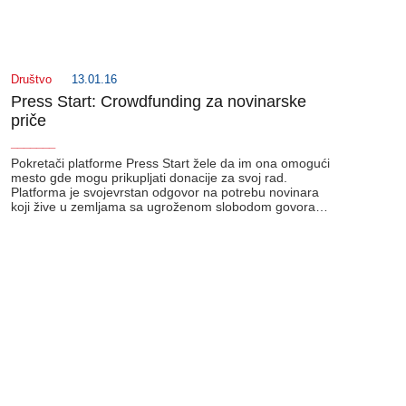
Društvo
13.01.16
Press Start: Crowdfunding za novinarske
priče
_______
Pokretači platforme Press Start žele da im ona omogući
mesto gde mogu prikupljati donacije za svoj rad.
Platforma je svojevrstan odgovor na potrebu novinara
koji žive u zemljama sa ugroženom slobodom govora…