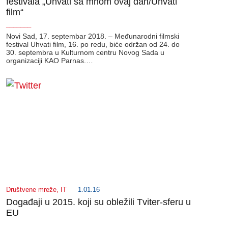
festivala „Uhvati sa mnom ovaj dan/Uhvati
film“
_______
Novi Sad, 17. septembar 2018. – Međunarodni filmski
festival Uhvati film, 16. po redu, biće održan od 24. do
30. septembra u Kulturnom centru Novog Sada u
organizaciji KAO Parnas.…
Društvene mreže
,
IT
1.01.16
Događaji u 2015. koji su obležili Tviter-sferu u
EU
_______