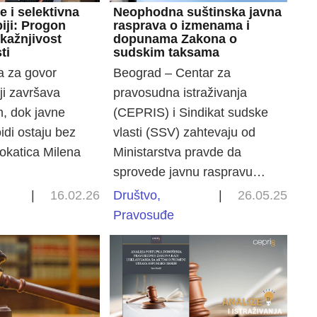
 i selektivna
Neophodna suštinska javna
iji: Progon
rasprava o izmenama i
ekažnjivost
dopunama Zakona o
ti
sudskim taksama
a za govor
Beograd – Centar za
ji završava
pravosudna istraživanja
, dok javne
(CEPRIS) i Sindikat sudske
loidi ostaju bez
vlasti (SSV) zahtevaju od
vokatica Milena
Ministarstva pravde da
sprovede javnu raspravu…
|
16.02.26
Društvo
,
|
26.05.25
Pravosuđe