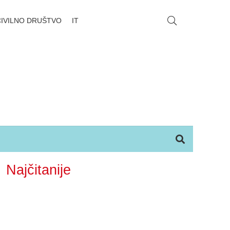
CIVILNO DRUŠTVO
IT
Najčitanije