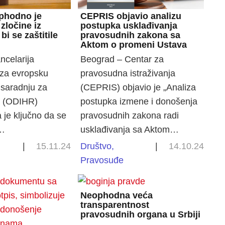
phodno je
CEPRIS objavio analizu
 zločine iz
postupka usklađivanja
bi se zaštitile
pravosudnih zakona sa
Aktom o promeni Ustava
ncelarija
Beograd – Centar za
 za evropsku
pravosudna istraživanja
 saradnju za
(CEPRIS) objavio je „Analiza
a (ODIHR)
postupka izmene i donošenja
 je ključno da se
pravosudnih zakona radi
u…
usklađivanja sa Aktom…
|
15.11.24
Društvo
,
|
14.10.24
Pravosuđe
Neophodna veća
transparentnost
pravosudnih organa u Srbiji