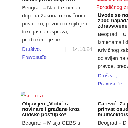
Beograd – Nacrt izmena i
Uvode se no
dopuna Zakona o krivičnom
zbog napada
postupku, povodom kojih je u
zdravstvene
toku javna rasprava,
Beograd – U 
predloženo je niz…
izmenama i 
Društvo
,
|
14.10.24
Krivičnog zak
Pravosuđe
objavljen na 
pravde, pre
Društvo
,
Pravosuđe
Objavljen „Vodič za
Carević: Za
novinare i građane kroz
prihvat osuđ
sudske postupke”
multisektor
Beograd – Misija OEBS u
Beograd – Di