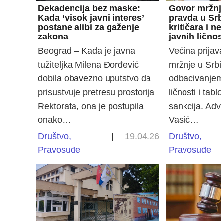
Dekadencija bez maske:
Govor mržnje
Kada ‘visok javni interes’
pravda u Srb
postane alibi za gaženje
kritičara i n
zakona
javnih ličnos
Beograd – Kada je javna
Većina prijav
tužiteljka Milena Đorđević
mržnje u Srbi
dobila obavezno uputstvo da
odbacivanjem
prisustvuje pretresu prostorija
ličnosti i tab
Rektorata, ona je postupila
sankcija. Ad
onako…
Vasić…
Društvo
,
|
19.04.26
Društvo
,
Pravosuđe
Pravosuđe