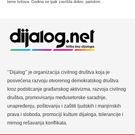
teme tvitova. Godina se ipak završila dobro, pariskim…
’’Dijalog’’ je organizacija civilnog društva koja je
posvećena razvoju otvorenog demokratskog društva
kroz podsticanje građanskog aktivizma, razvoja civilnog
društva, promovisanju međusetorske saradnje,
unapređenju, poštovanju i zaštiti ljudskih i manjinskih
prava i sloboda, promociji kulture dijaloga, tolerancije i
mirnog rešavanja konflikata.