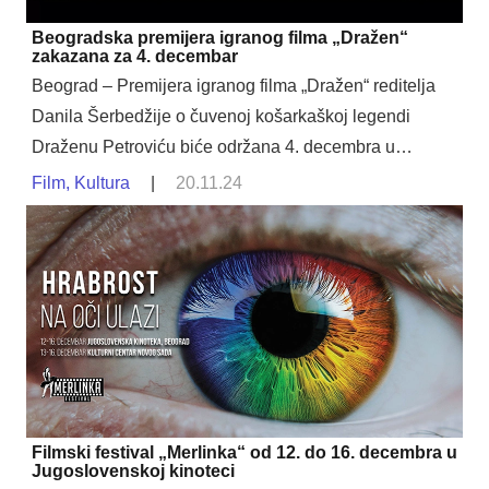
Beogradska premijera igranog filma „Dražen“
zakazana za 4. decembar
Beograd – Premijera igranog filma „Dražen“ reditelja
Danila Šerbedžije o čuvenoj košarkaškoj legendi
Draženu Petroviću biće održana 4. decembra u…
Film
,
Kultura
|
20.11.24
Filmski festival „Merlinka“ od 12. do 16. decembra u
Jugoslovenskoj kinoteci