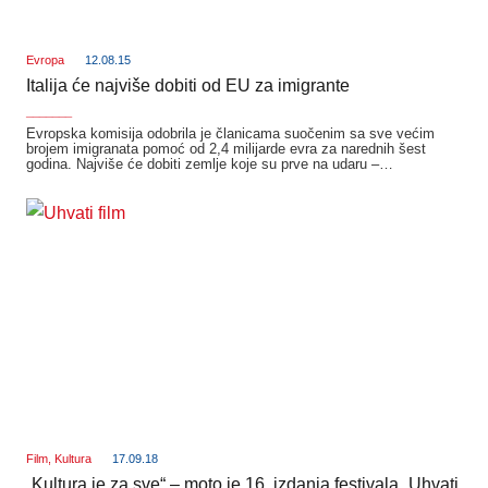
Evropa
12.08.15
Italija će najviše dobiti od EU za imigrante
_______
Evropska komisija odobrila je članicama suočenim sa sve većim
brojem imigranata pomoć od 2,4 milijarde evra za narednih šest
godina. Najviše će dobiti zemlje koje su prve na udaru –…
Film
,
Kultura
17.09.18
„Kultura je za sve“ – moto je 16. izdanja festivala „Uhvati