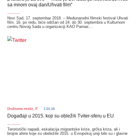
sa mnom ovaj dan/Uhvati film“
_______
Novi Sad, 17. septembar 2018. – Međunarodni filmski festival Uhvati
film, 16. po redu, biće održan od 24. do 30. septembra u Kulturnom
centru Novog Sada u organizaciji KAO Parnas.…
Društvene mreže
,
IT
1.01.16
Događaji u 2015. koji su obležili Tviter-sferu u EU
_______
Teroristički napadi, eskalacija migrantske krize, grčka kriza, ali i
brojne afere koje su obeležile 2015. u Evropskoj uniji bile su i glavne