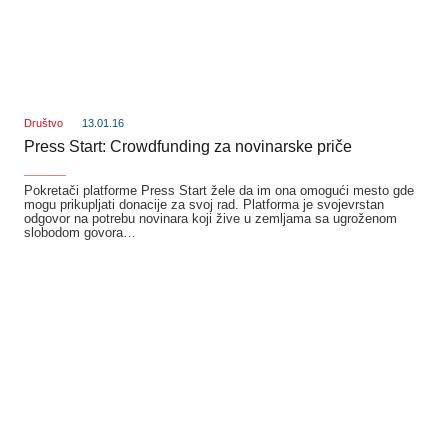
Društvo
13.01.16
Press Start: Crowdfunding za novinarske priče
_______
Pokretači platforme Press Start žele da im ona omogući mesto gde
mogu prikupljati donacije za svoj rad. Platforma je svojevrstan
odgovor na potrebu novinara koji žive u zemljama sa ugroženom
slobodom govora…