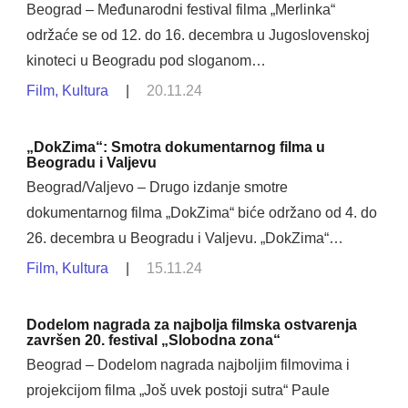
Beograd – Međunarodni festival filma „Merlinka“
održaće se od 12. do 16. decembra u Jugoslovenskoj
kinoteci u Beogradu pod sloganom…
Film
,
Kultura
|
20.11.24
„DokZima“: Smotra dokumentarnog filma u
Beogradu i Valjevu
Beograd/Valjevo – Drugo izdanje smotre
dokumentarnog filma „DokZima“ biće održano od 4. do
26. decembra u Beogradu i Valjevu. „DokZima“…
Film
,
Kultura
|
15.11.24
Dodelom nagrada za najbolja filmska ostvarenja
završen 20. festival „Slobodna zona“
Beograd – Dodelom nagrada najboljim filmovima i
projekcijom filma „Još uvek postoji sutra“ Paule