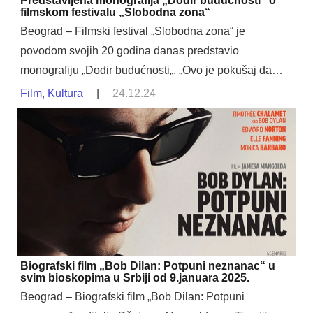
Predstavljena monografija „Dodir budućnosti“ o
filmskom festivalu „Slobodna zona“
Beograd – Filmski festival „Slobodna zona“ je
povodom svojih 20 godina danas predstavio
monografiju „Dodir budućnosti„. „Ovo je pokušaj da…
Film
,
Kultura
|
24.12.24
Biografski film „Bob Dilan: Potpuni neznanac“ u
svim bioskopima u Srbiji od 9.januara 2025.
Beograd – Biografski film „Bob Dilan: Potpuni