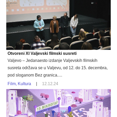
Otvoreni XI Valjevski filmski susreti
Valjevo – Jedanaesto izdanje Valjevskih filmskih
susreta održava se u Valjevu, od 12. do 15. decembra,
pod sloganom Bez granica.…
Film
,
Kultura
|
12.12.24