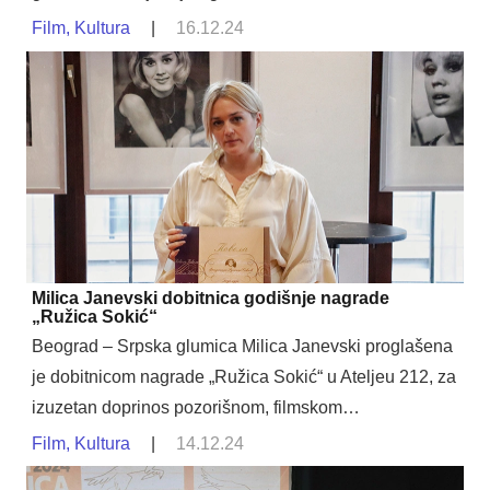
Film
,
Kultura
|
16.12.24
Milica Janevski dobitnica godišnje nagrade
„Ružica Sokić“
Beograd – Srpska glumica Milica Janevski proglašena
je dobitnicom nagrade „Ružica Sokić“ u Ateljeu 212, za
izuzetan doprinos pozorišnom, filmskom…
Film
,
Kultura
|
14.12.24