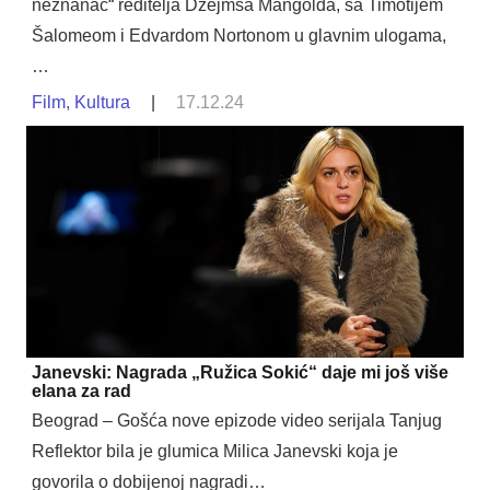
neznanac“ reditelja Džejmsa Mangolda, sa Timotijem
Šalomeom i Edvardom Nortonom u glavnim ulogama,
…
Film
,
Kultura
|
17.12.24
Janevski: Nagrada „Ružica Sokić“ daje mi još više
elana za rad
Beograd – Gošća nove epizode video serijala Tanjug
Reflektor bila je glumica Milica Janevski koja je
govorila o dobijenoj nagradi…