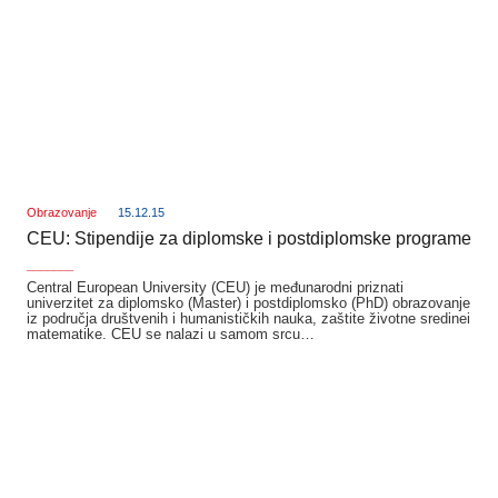
Obrazovanje
15.12.15
CEU: Stipendije za diplomske i postdiplomske programe
_______
Central European University (CEU) je međunarodni priznati
univerzitet za diplomsko (Master) i postdiplomsko (PhD) obrazovanje
iz područja društvenih i humanističkih nauka, zaštite životne sredinei
matematike. CEU se nalazi u samom srcu…