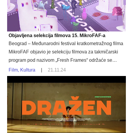
Objavljena selekcija filmova 15. MikroFAF-a
Beograd – Međunarodni festival kratkometražnog filma
MikroFAF objavio je selekciju filmova za takmičarski
program pod nazivom „Fresh Frames“ održaće se…
Film
,
Kultura
|
21.11.24