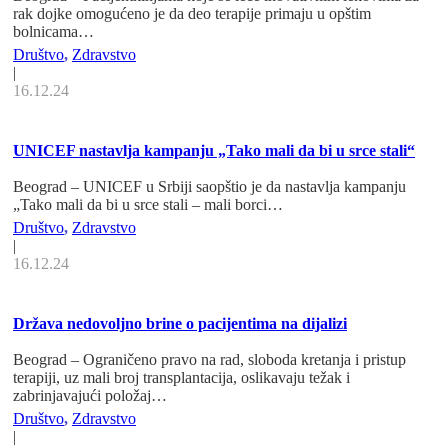
rak dojke omogućeno je da deo terapije primaju u opštim
bolnicama…
Društvo
,
Zdravstvo
|
16.12.24
UNICEF nastavlja kampanju „Tako mali da bi u srce stali“
Beograd – UNICEF u Srbiji saopštio je da nastavlja kampanju
„Tako mali da bi u srce stali – mali borci…
Društvo
,
Zdravstvo
|
16.12.24
Država nedovoljno brine o pacijentima na dijalizi
Beograd – Ograničeno pravo na rad, sloboda kretanja i pristup
terapiji, uz mali broj transplantacija, oslikavaju težak i
zabrinjavajući položaj…
Društvo
,
Zdravstvo
|