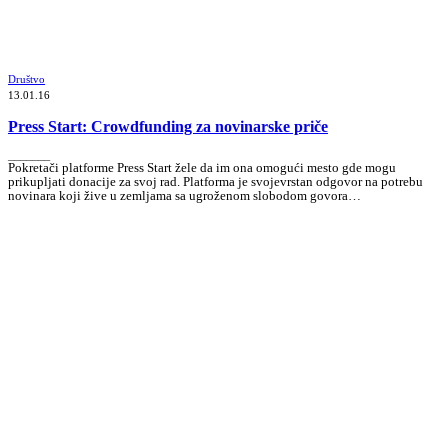
Društvo
13.01.16
Press Start: Crowdfunding za novinarske priče
_______
Pokretači platforme Press Start žele da im ona omogući mesto gde mogu
prikupljati donacije za svoj rad. Platforma je svojevrstan odgovor na potrebu
novinara koji žive u zemljama sa ugroženom slobodom govora…