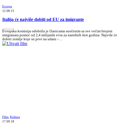
Evropa
12.08.15
Italija će najviše dobiti od EU za imigrante
_______
Evropska komisija odobrila je članicama suočenim sa sve većim brojem
imigranata pomoć od 2,4 milijarde evra za narednih šest godina. Najviše će
dobiti zemlje koje su prve na udaru –…
Film
,
Kultura
17.09.18