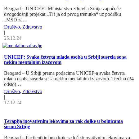
Beograd – UNICEF i Ministarstvo zdravlja Srbije započeće
dvogodošnji projekat „Ti i ja od prvog trenutka“ uz podršku
„MSD za…
Društvo
,
Zdravstvo
|
25.12.24
UNICEF: Svaka četvrta mlada osoba u Srbiji susrela se sa
nekim mentalnim izazovom
Beograd – U Srbiji prema podacima UNICEF-a svaka četvrta
mlada osoba susrela se sa nekim mentalnim izazovom. Trećina (34
odsto)…
Društvo
,
Zdravstvo
|
17.12.24
Terapija inovativnim lekovima za rak dojke u bolnicama
širom Srbije
Beograd – Pacijentkinjama koje se leče inovativnim lekovima za