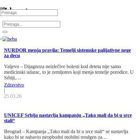
Zdravstvo
NURDOR menja pravila: Temelji sistemske palijativne nege
za decu
Valjevo – Dijagnoza neizlečive bolesti kod deteta nije samo
medicinski udarac, to je zemljotres koji menja temelje porodice. U
Srbiji,…
Zdravstvo
|
25.03.26
UNICEF Srbija nastavlja kampanju „Tako mali da bi u srce
stali“
Beograd – Kampanja „Tako mali da bi u srce stali“ se nastavlja
kako bi se nabavio neophodni mobilni rendgen za…