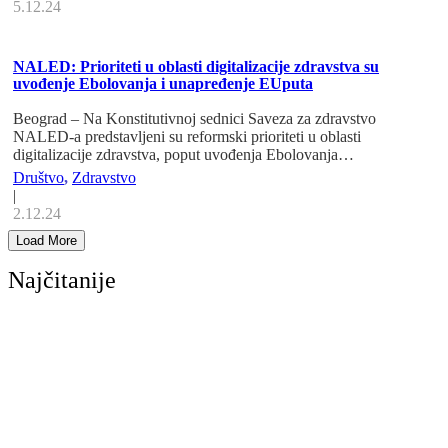
5.12.24
NALED: Prioriteti u oblasti digitalizacije zdravstva su
uvođenje Ebolovanja i unapređenje EUputa
Beograd – Na Konstitutivnoj sednici Saveza za zdravstvo
NALED-a predstavljeni su reformski prioriteti u oblasti
digitalizacije zdravstva, poput uvođenja Ebolovanja…
Društvo
,
Zdravstvo
|
2.12.24
Load More
Najčitanije