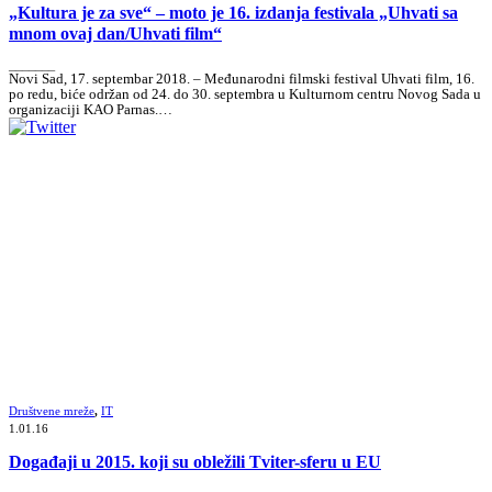
„Kultura je za sve“ – moto je 16. izdanja festivala „Uhvati sa
mnom ovaj dan/Uhvati film“
_______
Novi Sad, 17. septembar 2018. – Međunarodni filmski festival Uhvati film, 16.
po redu, biće održan od 24. do 30. septembra u Kulturnom centru Novog Sada u
organizaciji KAO Parnas.…
Društvene mreže
,
IT
1.01.16
Događaji u 2015. koji su obležili Tviter-sferu u EU