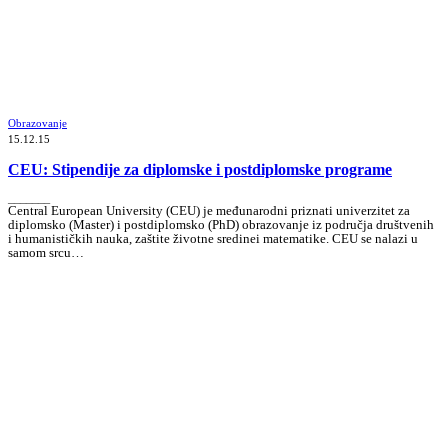
Obrazovanje
15.12.15
CEU: Stipendije za diplomske i postdiplomske programe
_______
Central European University (CEU) je međunarodni priznati univerzitet za
diplomsko (Master) i postdiplomsko (PhD) obrazovanje iz područja društvenih
i humanističkih nauka, zaštite životne sredinei matematike. CEU se nalazi u
samom srcu…