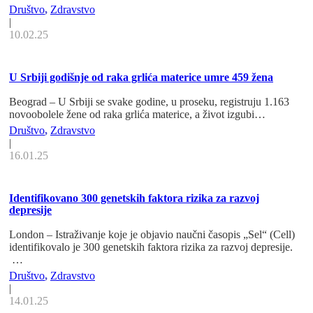
Društvo
,
Zdravstvo
|
10.02.25
U Srbiji godišnje od raka grlića materice umre 459 žena
Beograd – U Srbiji se svake godine, u proseku, registruju 1.163
novoobolele žene od raka grlića materice, a život izgubi…
Društvo
,
Zdravstvo
|
16.01.25
Identifikovano 300 genetskih faktora rizika za razvoj
depresije
London – Istraživanje koje je objavio naučni časopis „Sel“ (Cell)
identifikovalo je 300 genetskih faktora rizika za razvoj depresije.
…
Društvo
,
Zdravstvo
|
14.01.25