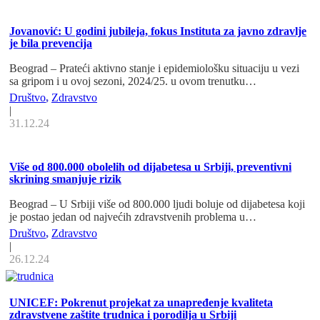
Jovanović: U godini jubileja, fokus Instituta za javno zdravlje
je bila prevencija
Beograd – Prateći aktivno stanje i epidemiološku situaciju u vezi
sa gripom i u ovoj sezoni, 2024/25. u ovom trenutku…
Društvo
,
Zdravstvo
|
31.12.24
Više od 800.000 obolelih od dijabetesa u Srbiji, preventivni
skrining smanjuje rizik
Beograd – U Srbiji više od 800.000 ljudi boluje od dijabetesa koji
je postao jedan od najvećih zdravstvenih problema u…
Društvo
,
Zdravstvo
|
26.12.24
UNICEF: Pokrenut projekat za unapređenje kvaliteta
zdravstvene zaštite trudnica i porodilja u Srbiji