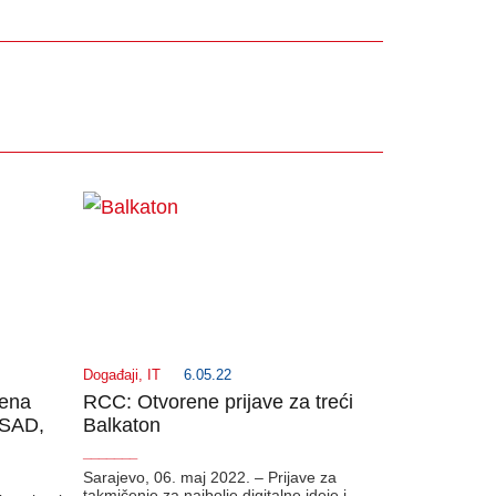
Događaji
,
IT
6.05.22
vena
RCC: Otvorene prijave za treći
 SAD,
Balkaton
_______
Sarajevo, 06. maj 2022. – Prijave za
takmičenje za najbolje digitalne ideje i