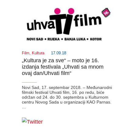
Film
,
Kultura
17.09.18
„Kultura je za sve“ – moto je 16.
izdanja festivala „Uhvati sa mnom
ovaj dan/Uhvati film“
_______
Novi Sad, 17. septembar 2018. – Međunarodni
filmski festival Uhvati film, 16. po redu, biće
održan od 24. do 30. septembra u Kulturnom
centru Novog Sada u organizaciji KAO Parnas.
…