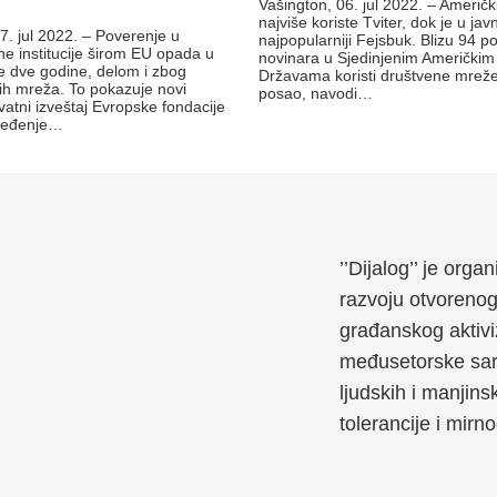
Vašington, 06. jul 2022. – Američk
najviše koriste Tviter, dok je u jav
7. jul 2022. – Poverenje u
najpopularniji Fejsbuk. Blizu 94 p
ne institucije širom EU opada u
novinara u Sjedinjenim Američkim
e dve godine, delom i zbog
Državama koristi društvene mrež
ih mreža. To pokazuje novi
posao, navodi…
atni izveštaj Evropske fondacije
ređenje…
’’Dijalog’’ je org
razvoju otvoreno
građanskog aktivi
međusetorske sara
ljudskih i manjins
tolerancije i mirn