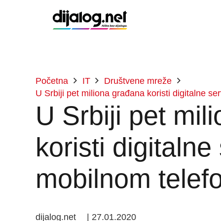
Početna
IT
Društvene mreže
U Srbiji pet miliona građana koristi digitalne s
U Srbiji pet mi
koristi digitalne
mobilnom telef
dijalog.net
|
27.01.2020