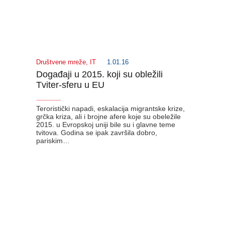
Društvene mreže
,
IT
1.01.16
Događaji u 2015. koji su obležili
Tviter-sferu u EU
_______
Teroristički napadi, eskalacija migrantske krize,
grčka kriza, ali i brojne afere koje su obeležile
2015. u Evropskoj uniji bile su i glavne teme
tvitova. Godina se ipak završila dobro,
pariskim…