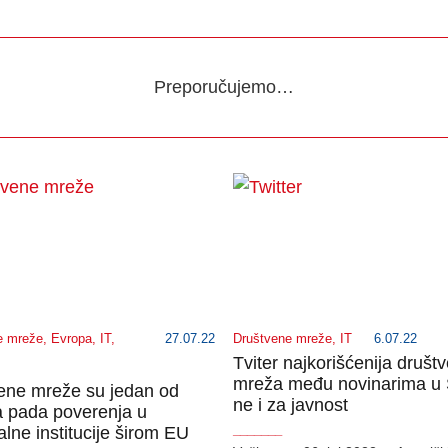
Preporučujemo…
e mreže
,
Evropa
,
IT
,
27.07.22
Društvene mreže
,
IT
6.07.22
Tviter najkorišćenija društ
mreža među novinarima u
ene mreže su jedan od
ne i za javnost
a pada poverenja u
lne institucije širom EU
_______