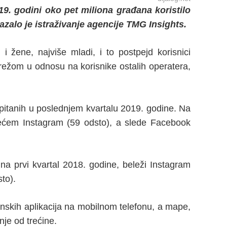
19. godini oko pet miliona građana koristilo
azalo je istraživanje agencije TMG Insights.
i žene, najviše mladi, i to postpejd korisnici
mrežom u odnosu na korisnike ostalih operatera,
ispitanih u poslednjem kvartalu 2019. godine. Na
ećem Instagram (59 odsto), a slede Facebook
na prvi kvartal 2018. godine, beleži Instagram
to).
inskih aplikacija na mobilnom telefonu, a mape,
anje od trećine.