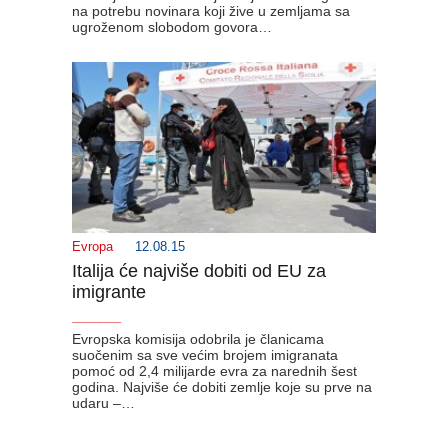
na potrebu novinara koji žive u zemljama sa
ugroženom slobodom govora…
Evropa
12.08.15
Italija će najviše dobiti od EU za
imigrante
_______
Evropska komisija odobrila je članicama
suočenim sa sve većim brojem imigranata
pomoć od 2,4 milijarde evra za narednih šest
godina. Najviše će dobiti zemlje koje su prve na
udaru –…