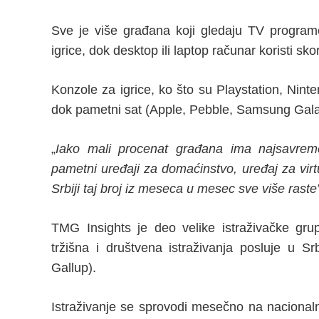
Sve je više građana koji gledaju TV programe
igrice, dok desktop ili laptop računar koristi sko
Konzole za igrice, ko što su Playstation, Nint
dok pametni sat (Apple, Pebble, Samsung Galaxy
„
Iako mali procenat građana ima najsavremen
pametni uređaji za domaćinstvo, uređaj za virtu
Srbiji taj broj iz meseca u mesec sve više raste
TMG Insights je deo velike istraživačke gr
tržišna i društvena istraživanja posluje u S
Gallup).
Istraživanje se sprovodi mesečno na nacional