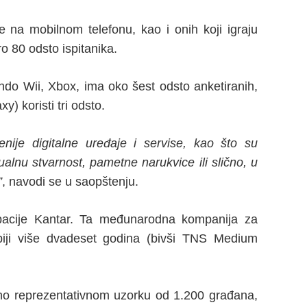
 na mobilnom telefonu, kao i onih koji igraju
ro 80 odsto ispitanika.
endo Wii, Xbox, ima oko šest odsto anketiranih,
) koristi tri odsto.
ije digitalne uređaje i servise, kao što su
alnu stvarnost, pametne narukvice ili slično, u
”
, navodi se u saopštenju.
upacije Kantar. Ta međunarodna kompanija za
rbiji više dvadeset godina (bivši TNS Medium
no reprezentativnom uzorku od 1.200 građana,