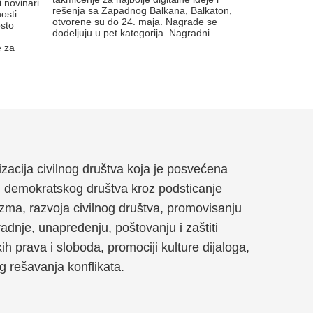
i novinari
rešenja sa Zapadnog Balkana, Balkaton,
nosti
otvorene su do 24. maja. Nagrade se
osto
dodeljuju u pet kategorija. Nagradni…
e za
anizacija civilnog društva koja je posvećena
g demokratskog društva kroz podsticanje
zma, razvoja civilnog društva, promovisanju
dnje, unapređenju, poštovanju i zaštiti
kih prava i sloboda, promociji kulture dijaloga,
og rešavanja konflikata.