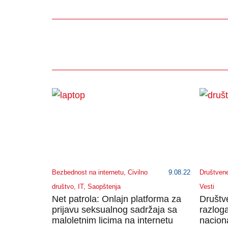
Bezbednost na internetu
,
Civilno
9.08.22
Društven
društvo
,
IT
,
Saopštenja
Vesti
Net patrola: Onlajn platforma za
Društv
prijavu seksualnog sadržaja sa
razlog
maloletnim licima na internetu
naciona