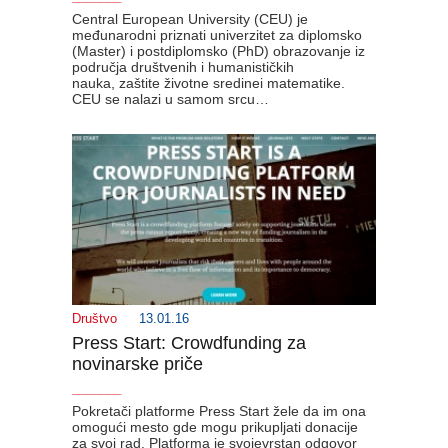
Central European University (CEU) je
međunarodni priznati univerzitet za diplomsko
(Master) i postdiplomsko (PhD) obrazovanje iz
područja društvenih i humanističkih
nauka, zaštite životne sredinei matematike.
CEU se nalazi u samom srcu…
Društvo
13.01.16
Press Start: Crowdfunding za
novinarske priče
_______
Pokretači platforme Press Start žele da im ona
omogući mesto gde mogu prikupljati donacije
za svoj rad. Platforma je svojevrstan odgovor