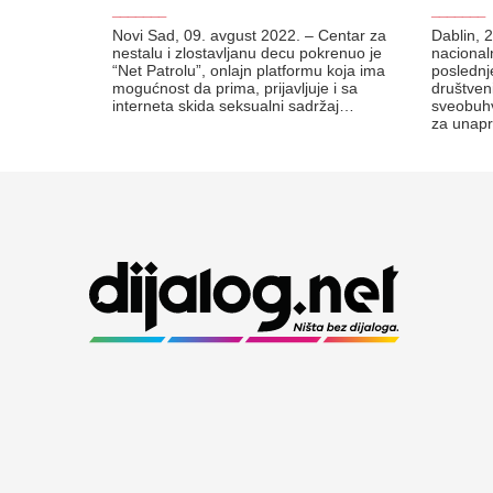
_______
_______
Novi Sad, 09. avgust 2022. – Centar za
Dablin, 2
nestalu i zlostavljanu decu pokrenuo je
nacional
“Net Patrolu”, onlajn platformu koja ima
poslednj
mogućnost da prima, prijavljuje i sa
društven
interneta skida seksualni sadržaj…
sveobuhv
za unap