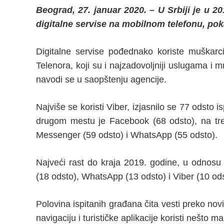
Beograd, 27. januar 2020. – U Srbiji je u 20
digitalne servise na mobilnom telefonu, pok
Digitalne servise pođednako koriste muškarci 
Telenora, koji su i najzadovoljniji uslugama i 
navodi se u saopštenju agencije.
Najviše se koristi Viber, izjasnilo se 77 odsto 
drugom mestu je Facebook (68 odsto), na tr
Messenger (59 odsto) i WhatsApp (55 odsto).
Najveći rast do kraja 2019. godine, u odnosu 
(18 odsto), WhatsApp (13 odsto) i Viber (10 ods
Polovina ispitanih građana čita vesti preko nov
navigaciju i turističke aplikacije koristi nešto m