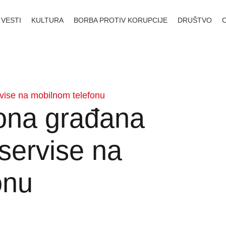
VESTI
KULTURA
BORBA PROTIV KORUPCIJE
DRUŠTVO
ervise na mobilnom telefonu
liona građana
 servise na
onu