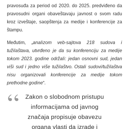
pravosuđa za period od 2020. do 2025. predviđeno da
pravosudni organi obaveštavaju javnost o svom radu
kroz izveštaje, saopštenja za medije i konferencije za
štampu.
Međutim, „
analizom veb-sajtova 218 sudova i
tužilaštava, utvrđeno je da su konferenciju za medije
tokom 2023. godine održali: jedan osnovni sud, jedan
viši sud i jedno više tužilaštvo. Ostali sudovi/tužilaštva
nisu organizovali konferencije za medije tokom
prethodne godine
“.
Zakon o slobodnom pristupu
informacijama od javnog
značaja propisuje obavezu
organa vlasti da izrade i