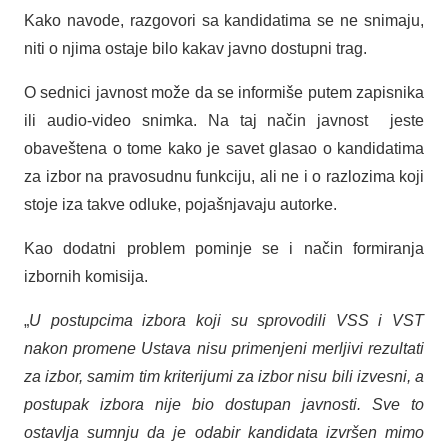
Kako navode, razgovori sa kandidatima se ne snimaju,
niti o njima ostaje bilo kakav javno dostupni trag.
O sednici javnost može da se informiše putem zapisnika
ili audio-video snimka. Na taj način javnost jeste
obaveštena o tome kako je savet glasao o kandidatima
za izbor na pravosudnu funkciju, ali ne i o razlozima koji
stoje iza takve odluke, pojašnjavaju autorke.
Kao dodatni problem pominje se i način formiranja
izbornih komisija.
„
U postupcima izbora koji su sprovodili VSS i VST
nakon promene Ustava nisu primenjeni merljivi rezultati
za izbor, samim tim kriterijumi za izbor nisu bili izvesni, a
postupak izbora nije bio dostupan javnosti. Sve to
ostavlja sumnju da je odabir kandidata izvršen mimo