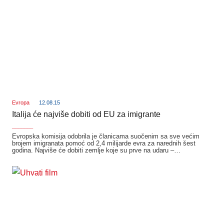
Evropa
12.08.15
Italija će najviše dobiti od EU za imigrante
_______
Evropska komisija odobrila je članicama suočenim sa sve većim
brojem imigranata pomoć od 2,4 milijarde evra za narednih šest
godina. Najviše će dobiti zemlje koje su prve na udaru –…