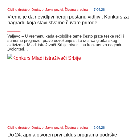
Civilno društvo
,
Društvo
,
Javni pozivi
,
Životna sredina
7.04.26
Vreme je da nevidljivi heroji postanu vidljivi: Konkurs za
nagradu koja slavi stvarne čuvare prirode
_______
Valjevo – U vremenu kada ekološke teme često prate teške reči i
sumorne prognoze, pravo osveženje stiže iz srca građanskog
aktivizma. Mladi istraživači Srbije otvorili su konkurs za nagradu
„Volonteri…
Civilno društvo
,
Društvo
,
Javni pozivi
,
Životna sredina
2.04.26
Do 24. aprila otvoren prvi ciklus programa podrške