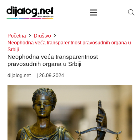
Početna
Društvo
Neophodna veća transparentnost pravosudnih organa u
Srbiji
Neophodna veća transparentnost
pravosudnih organa u Srbiji
dijalog.net
|
26.09.2024