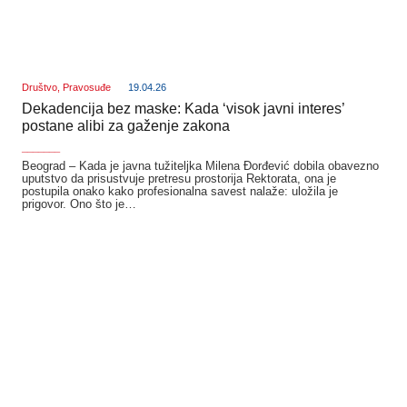
Društvo
,
Pravosuđe
19.04.26
Dekadencija bez maske: Kada ‘visok javni interes’
postane alibi za gaženje zakona
_______
Beograd – Kada je javna tužiteljka Milena Đorđević dobila obavezno
uputstvo da prisustvuje pretresu prostorija Rektorata, ona je
postupila onako kako profesionalna savest nalaže: uložila je
prigovor. Ono što je…