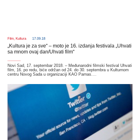
Film
,
Kultura
17.09.18
„Kultura je za sve“ – moto je 16. izdanja festivala „Uhvati
sa mnom ovaj dan/Uhvati film“
_______
Novi Sad, 17. septembar 2018. – Međunarodni filmski festival Uhvati
film, 16. po redu, biće održan od 24. do 30. septembra u Kulturnom
centru Novog Sada u organizaciji KAO Parnas.…