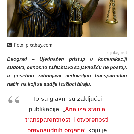
Foto:
pixabay.com
dijalog.net
Beograd – Ujednačen pristup u komunikaciji
sudova, odnosno tužilaštava sa javnošću ne postoji,
a posebno zabrinjava nedovoljno transparentan
način na koji se sudije i tužioci biraju.
To su glavni su zaključci
publikacije „
Analiza stanja
transparentnosti i otvorenosti
pravosudnih organa
“ koju je