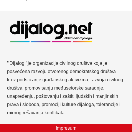
’’Dijalog’’ je organizacija civilnog društva koja je
posvećena razvoju otvorenog demokratskog društva
kroz podsticanje građanskog aktivizma, razvoja civilnog
društva, promovisanju međusetorske saradnje,
unapređenju, poštovanju i zaštiti ljudskih i manjinskih
prava i sloboda, promociji kulture dijaloga, tolerancije i
mirnog rešavanja konflikata.
Impresum