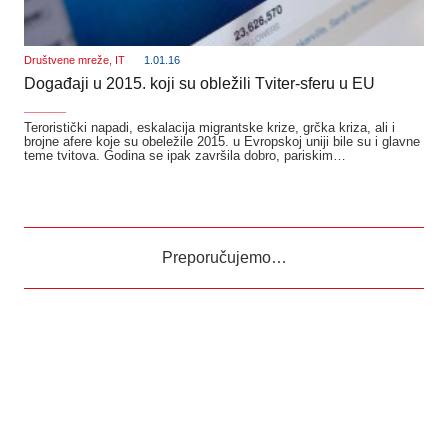
Društvene mreže
,
IT
1.01.16
Događaji u 2015. koji su obležili Tviter-sferu u EU
_______
Teroristički napadi, eskalacija migrantske krize, grčka kriza, ali i
brojne afere koje su obeležile 2015. u Evropskoj uniji bile su i glavne
teme tvitova. Godina se ipak završila dobro, pariskim…
Preporučujemo…