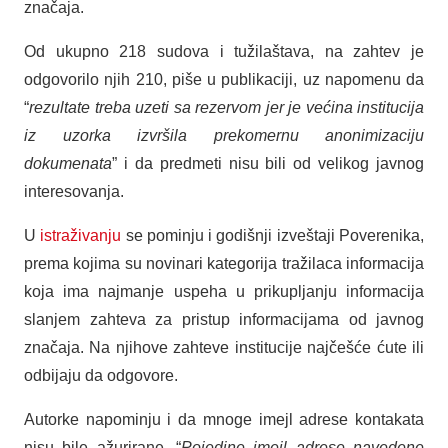
značaja.
Od ukupno 218 sudova i tužilaštava, na zahtev je
odgovorilo njih 210, piše u publikaciji, uz napomenu da
“
rezultate treba uzeti sa rezervom jer je većina institucija
iz uzorka izvršila prekomernu anonimizaciju
dokumenata
” i da predmeti nisu bili od velikog javnog
interesovanja.
U
istraživanju
se pominju i godišnji izveštaji Poverenika,
prema kojima su novinari kategorija tražilaca informacija
koja ima najmanje uspeha u prikupljanju informacija
slanjem zahteva za pristup informacijama od javnog
značaja. Na njihove zahteve institucije najčešće ćute ili
odbijaju da odgovore.
Autorke napominju i da mnoge imejl adrese kontakata
nisu bile ažurirane. “
Pojedine imejl adrese navedene