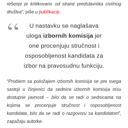
rešenje je kritikovano od strane predstavnika civilnog
društva
”, piše u
publikaciji
.
U nastavku se naglašava
uloga
izbornih komisija
jer
one procenjuju stručnost i
osposobljenost kandidata za
izbor na pravosudnu funkciju.
“
Problem sa položajem izbornih komisija se pre svega
sastoji u činjenici da sednice izbornih komisija nisu
dostupne javnosti – bilo da se radi o sednicama na
kojima se procenjuje stručnost i osposobljenost
kandidata, bilo da se radi o razgovoru sa kandidatom
”,
zapažaju autorke.