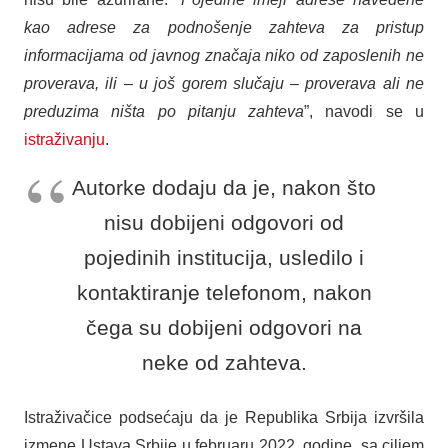
kao adrese za podnošenje zahteva za pristup
informacijama od javnog značaja niko od zaposlenih ne
proverava, ili – u još gorem slučaju – proverava ali ne
preduzima ništa po pitanju zahteva
”, navodi se u
istraživanju
.
Autorke dodaju da je, nakon što
nisu dobijeni odgovori od
pojedinih institucija, usledilo i
kontaktiranje telefonom, nakon
čega su dobijeni odgovori na
neke od zahteva.
Istraživačice podsećaju da je Republika Srbija izvršila
izmene Ustava Srbije u februaru 2022. godine, sa ciljem