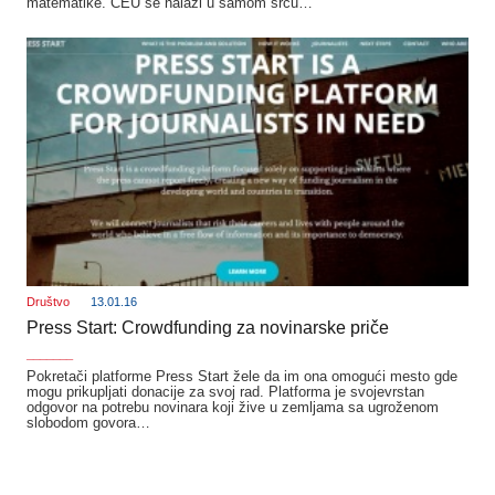
matematike. CEU se nalazi u samom srcu…
Društvo
13.01.16
Press Start: Crowdfunding za novinarske priče
_______
Pokretači platforme Press Start žele da im ona omogući mesto gde
mogu prikupljati donacije za svoj rad. Platforma je svojevrstan
odgovor na potrebu novinara koji žive u zemljama sa ugroženom
slobodom govora…