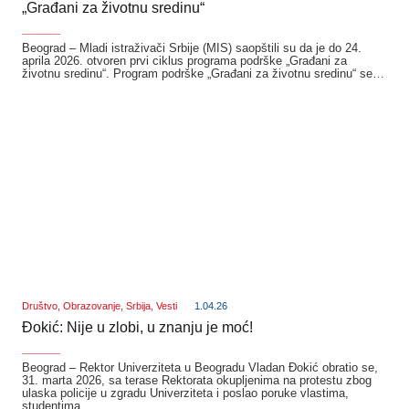
„Građani za životnu sredinu“
_______
Beograd – Mladi istraživači Srbije (MIS) saopštili su da je do 24.
aprila 2026. otvoren prvi ciklus programa podrške „Građani za
životnu sredinu“. Program podrške „Građani za životnu sredinu“ se…
Društvo
,
Obrazovanje
,
Srbija
,
Vesti
1.04.26
Đokić: Nije u zlobi, u znanju je moć!
_______
Beograd – Rektor Univerziteta u Beogradu Vladan Đokić obratio se,
31. marta 2026, sa terase Rektorata okupljenima na protestu zbog
ulaska policije u zgradu Univerziteta i poslao poruke vlastima,
studentima,…