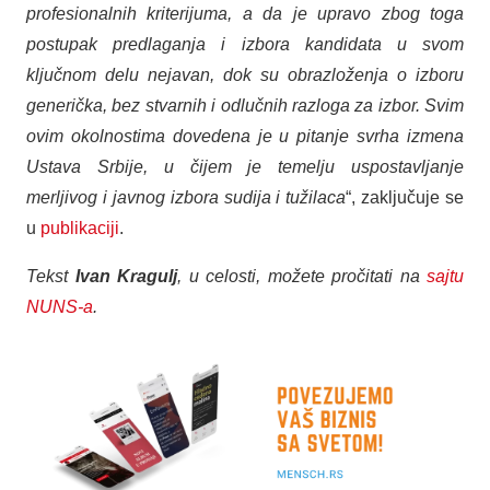
profesionalnih kriterijuma, a da je upravo zbog toga
postupak predlaganja i izbora kandidata u svom
ključnom delu nejavan, dok su obrazloženja o izboru
generička, bez stvarnih i odlučnih razloga za izbor. Svim
ovim okolnostima dovedena je u pitanje svrha izmena
Ustava Srbije, u čijem je temelju uspostavljanje
merljivog i javnog izbora sudija i tužilaca
“, zaključuje se
u
publikaciji
.
Tekst
Ivan Kragulj
, u celosti, možete pročitati na
sajtu
NUNS-a
.