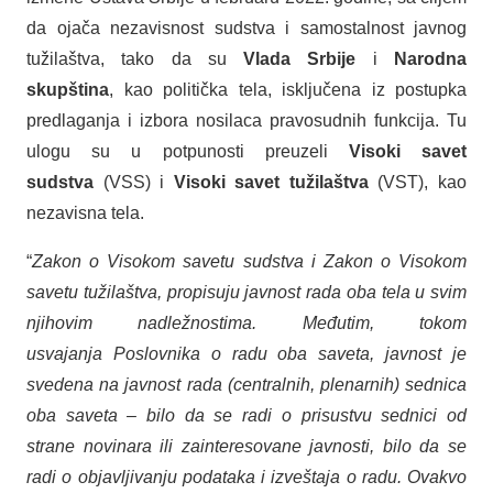
da ojača nezavisnost sudstva i samostalnost javnog
tužilaštva, tako da su
Vlada Srbije
i
Narodna
skupština
, kao politička tela, isključena iz postupka
predlaganja i izbora nosilaca pravosudnih funkcija. Tu
ulogu su u potpunosti preuzeli
Visoki savet
sudstva
(VSS) i
Visoki savet tužilaštva
(VST), kao
nezavisna tela.
“
Zakon o Visokom savetu sudstva
i Zakon o Visokom
savetu tužilaštva, propisuju javnost rada oba tela u svim
njihovim nadležnostima. Međutim, tokom
usvajanja Poslovnika o radu oba saveta, javnost je
svedena na javnost rada (centralnih, plenarnih) sednica
oba saveta – bilo da se radi o prisustvu sednici od
strane novinara ili zainteresovane javnosti, bilo da se
radi o objavljivanju podataka i izveštaja o radu. Ovakvo