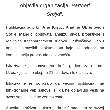
objavila organizacija „
Partneri
Srbija
”.
Publikacija autorki
Ane Krstić, Kristine Obrenović i
Sofije Mandić
obuhvata analizu nivoa proaktivne i
reaktivne transparentnosti sudova i tužilaštava, kao i
analizu strateških dokumenata koja se odnose na
komunikaciju pravosuđa sa javnošću.
Istraživanje je sprovedeno treću godinu za redom.
Uzorak je činilo ukupno 218 sudova i tužilaštava.
Istraživanje je pokazalo da većina institucija ima
funkcionalne veb sajtove, ali da ne objavljuju vesti na
svom sajtu ili to čine veoma retko.
Autorke istraživanja ukazuju da je Strategijom za razvoj