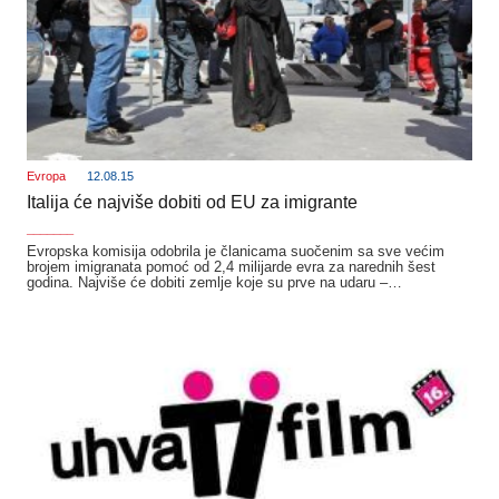
Evropa
12.08.15
Italija će najviše dobiti od EU za imigrante
_______
Evropska komisija odobrila je članicama suočenim sa sve većim
brojem imigranata pomoć od 2,4 milijarde evra za narednih šest
godina. Najviše će dobiti zemlje koje su prve na udaru –…