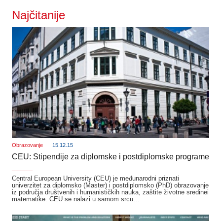
Najčitanije
Obrazovanje
15.12.15
CEU: Stipendije za diplomske i postdiplomske programe
_______
Central European University (CEU) je međunarodni priznati
univerzitet za diplomsko (Master) i postdiplomsko (PhD) obrazovanje
iz područja društvenih i humanističkih nauka, zaštite životne sredinei
matematike. CEU se nalazi u samom srcu…