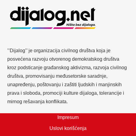
’’Dijalog’’ je organizacija civilnog društva koja je
posvećena razvoju otvorenog demokratskog društva
kroz podsticanje građanskog aktivizma, razvoja civilnog
društva, promovisanju međusetorske saradnje,
unapređenju, poštovanju i zaštiti ljudskih i manjinskih
prava i sloboda, promociji kulture dijaloga, tolerancije i
mirnog rešavanja konflikata.
Impresum
Uslovi korišćenja