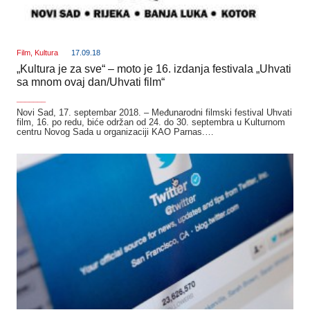
Film
,
Kultura
17.09.18
„Kultura je za sve“ – moto je 16. izdanja festivala „Uhvati
sa mnom ovaj dan/Uhvati film“
_______
Novi Sad, 17. septembar 2018. – Međunarodni filmski festival Uhvati
film, 16. po redu, biće održan od 24. do 30. septembra u Kulturnom
centru Novog Sada u organizaciji KAO Parnas.…