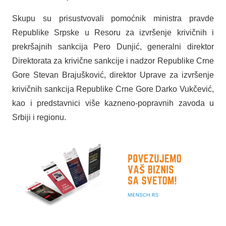
Skupu su prisustvovali pomoćnik ministra pravde
Republike Srpske u Resoru za izvršenje krivičnih i
prekršajnih sankcija Pero Dunjić, generalni direktor
Direktorata za krivične sankcije i nadzor Republike Crne
Gore Stevan Brajušković, direktor Uprave za izvršenje
krivičnih sankcija Republike Crne Gore Darko Vukčević,
kao i predstavnici više kazneno-popravnih zavoda u
Srbiji i regionu.