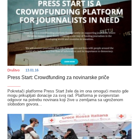
Društvo
13.01.16
Press Start: Crowdfunding za novinarske priče
_______
Pokretači platforme Press Start žele da im ona omogući mesto gde
mogu prikupljati donacije za svoj rad. Platforma je svojevrstan
odgovor na potrebu novinara koji žive u zemljama sa ugroženom
slobodom govora…