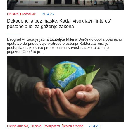
Društvo
,
Pravosuđe
19.04.26
Dekadencija bez maske: Kada ‘visok javni interes’
postane alibi za gaženje zakona
_______
Beograd – Kada je javna tužiteljka Milena Đorđević dobila obavezno
uputstvo da prisustvuje pretresu prostorija Rektorata, ona je
postupila onako kako profesionalna savest nalaže: uložila je
prigovor. Ono što je…
Civilno društvo
,
Društvo
,
Javni pozivi
,
Životna sredina
7.04.26