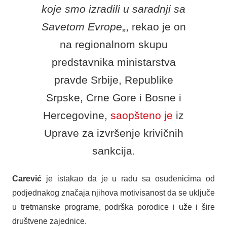
koje smo izradili u saradnji sa
Savetom Evrope
„, rekao je on
na regionalnom skupu
predstavnika ministarstva
pravde Srbije, Republike
Srpske, Crne Gore i Bosne i
Hercegovine,
saopšteno je
iz
Uprave za izvršenje krivičnih
sankcija.
Carević
je istakao da je u radu sa osuđenicima od
podjednakog značaja njihova motivisanost da se uključe
u tretmanske programe, podrška porodice i uže i šire
društvene zajednice.