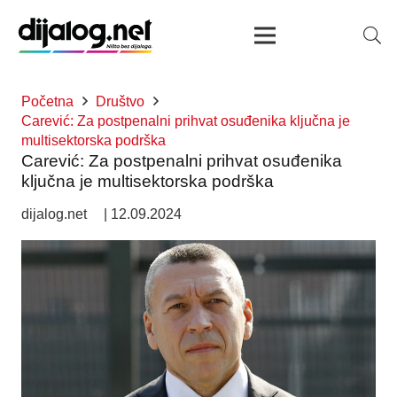
Početna
Društvo
Carević: Za postpenalni prihvat osuđenika ključna je
multisektorska podrška
Carević: Za postpenalni prihvat osuđenika
ključna je multisektorska podrška
dijalog.net
|
12.09.2024