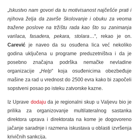
„
Iskustvo nam govori da tu motivisanost najčešće prati i
njihova želja da završe školovanje i obuku za veoma
tražene poslove na tržištu rada kao što su zanimanja
varilaca, fasadera, pekara, stolara
…“, rekao je on.
Carević
je naveo da su osuđena lica već nekoliko
godina uključena u programe preduzetništva i da je
posebno značajna podrška nemačke nevladine
organizacije „
Help
“ koja osuđenicima obezbeđuje
mašine za rad u vrednost do 2500 evra kako bi započeli
sopstveni posao po isteku zatvorske kazne.
Iz Uprave
dodaju
da je regionalni skup u Valjevu bio je
prilika za organizovanje multilateralnog sastanka
direktora uprava i direktorata na kome je dogovoreno
jačanje saradnje i razmena iskustava u oblasti izvršenja
krivičnih sankcija.