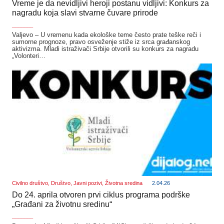
Vreme je da nevidljivi heroji postanu vidljivi: Konkurs za
nagradu koja slavi stvarne čuvare prirode
_______
Valjevo – U vremenu kada ekološke teme često prate teške reči i
sumorne prognoze, pravo osveženje stiže iz srca građanskog
aktivizma. Mladi istraživači Srbije otvorili su konkurs za nagradu
„Volonteri…
Civilno društvo
,
Društvo
,
Javni pozivi
,
Životna sredina
2.04.26
Do 24. aprila otvoren prvi ciklus programa podrške
„Građani za životnu sredinu“
_______