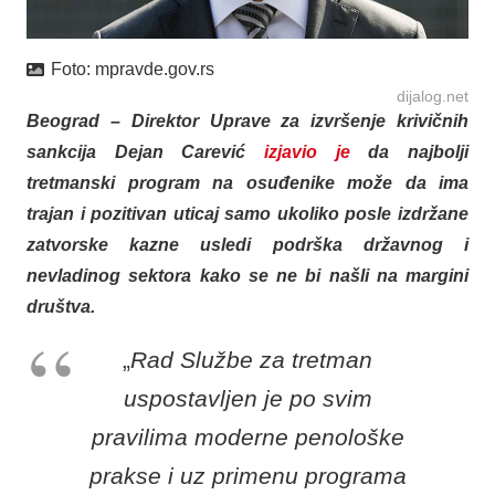
Foto:
mpravde.gov.rs
dijalog.net
Beograd – Direktor Uprave za izvršenje krivičnih
sankcija Dejan Carević
izjavio je
da najbolji
tretmanski program na osuđenike može da ima
trajan i pozitivan uticaj samo ukoliko posle izdržane
zatvorske kazne usledi podrška državnog i
nevladinog sektora kako se ne bi našli na margini
društva.
„
Rad Službe za tretman
uspostavljen je po svim
pravilima moderne penološke
prakse i uz primenu programa