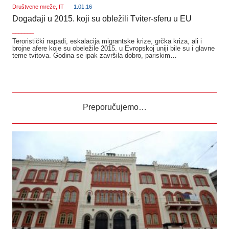
Društvene mreže
,
IT
1.01.16
Događaji u 2015. koji su obležili Tviter-sferu u EU
_______
Teroristički napadi, eskalacija migrantske krize, grčka kriza, ali i
brojne afere koje su obeležile 2015. u Evropskoj uniji bile su i glavne
teme tvitova. Godina se ipak završila dobro, pariskim…
Preporučujemo…