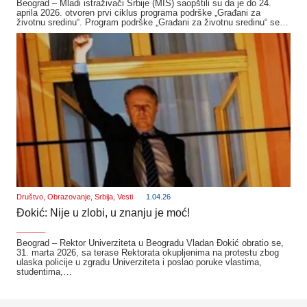
Beograd – Mladi istraživači Srbije (MIS) saopštili su da je do 24.
aprila 2026. otvoren prvi ciklus programa podrške „Građani za
životnu sredinu“. Program podrške „Građani za životnu sredinu“ se…
Društvo
,
Obrazovanje
,
Srbija
,
Vesti
1.04.26
Đokić: Nije u zlobi, u znanju je moć!
_______
Beograd – Rektor Univerziteta u Beogradu Vladan Đokić obratio se,
31. marta 2026, sa terase Rektorata okupljenima na protestu zbog
ulaska policije u zgradu Univerziteta i poslao poruke vlastima,
studentima,…