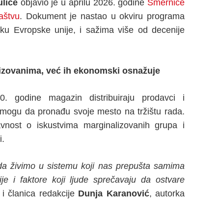
ulice
objavio je u aprilu 2026. godine
Smernice
aštvu
. Dokument je nastao u okviru programa
šku Evropske unije, i sažima više od decenije
lizovanima
,
već ih ekonomski osnažuje
. godine magazin distribuiraju prodavci i
ne mogu da pronađu svoje mesto na tržištu rada.
vnost o iskustvima marginalizovanih grupa i
i.
 da živimo u sistemu koji nas prepušta samima
je i faktore koji ljude sprečavaju da ostvare
 i članica redakcije
Dunja Karanović
, autorka