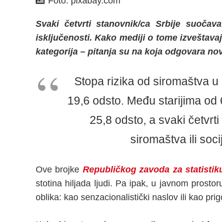
Foto:
pixabay.com
Svaki četvrti stanovnik/ca Srbije suočava
isključenosti. Kako mediji o tome izveštavaju
kategorija – pitanja su na koja odgovara no
Stopa rizika od siromaštva u S
19,6 odsto. Među starijima od 
25,8 odsto, a svaki četvrti
siromaštva ili soci
Ove brojke
Republičkog zavoda za statistik
stotina hiljada ljudi. Pa ipak, u javnom prosto
oblika: kao senzacionalistički naslov ili kao pr