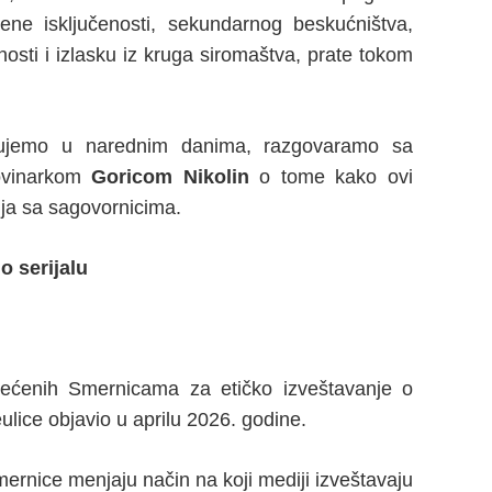
ne isključenosti, sekundarnog beskućništva,
rnosti i izlasku iz kruga siromaštva, prate tokom
ljujemo u narednim danima, razgovaramo sa
vinarkom
Goricom Nikolin
o tome kako ovi
enja sa sagovornicima.
o serijalu
svećenih Smernicama za etičko izveštavanje o
ulice objavio u aprilu 2026. godine.
ernice menjaju način na koji mediji izveštavaju