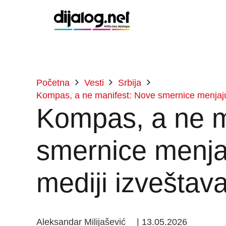
Početna
Vesti
Srbija
Kompas, a ne manifest: Nove smernice menjaju 
Kompas, a ne m
smernice menjaj
mediji izveštav
Aleksandar Milijašević
|
13.05.2026