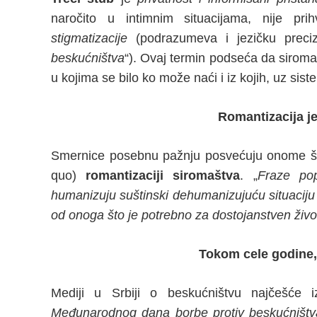
naročito u intimnim situacijama, nije prih
stigmatizacije
(podrazumeva i jezičku preciz
beskućništva
“). Ovaj termin podseća da siromaš
u kojima se bilo ko može naći i iz kojih, uz sis
Romantizacija j
Smernice posebnu pažnju posvećuju onome što
quo)
romantizaciji siromaštva
. „
Fraze po
humanizuju suštinski dehumanizujuću situaciju 
od onoga što je potrebno za dostojanstven živo
Tokom cele godine,
Mediji u Srbiji o beskućništvu najčešće i
Međunarodnog dana borbe protiv beskućništv