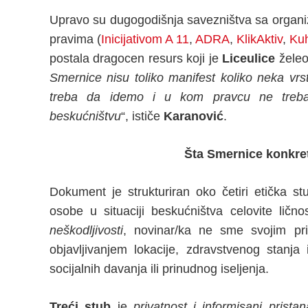
Upravo su dugogodišnja savezništva sa organi
pravima (
Inicijativom A 11
,
ADRA
,
KlikAktiv
,
Kuh
postala dragocen resurs koji je
Liceulice
želeo
Smernice
nisu toliko manifest koliko neka 
treba da idemo i u kom pravcu ne treba 
beskućništvu
“, ističe
Karanović
.
Šta Smernice konkret
Dokument je strukturiran oko četiri etička s
osobe u situaciji beskućništva celovite lično
neškodljivosti
, novinar/ka ne sme svojim pr
objavljivanjem lokacije, zdravstvenog stanja 
socijalnih davanja ili prinudnog iseljenja.
Treći stub
je
privatnost i informisani pristan