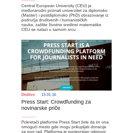
Central European University (CEU) je
međunarodni priznati univerzitet za diplomsko
(Master) i postdiplomsko (PhD) obrazovanje iz
područja društvenih i humanističkih
nauka, zaštite životne sredinei matematike.
CEU se nalazi u samom srcu…
Društvo
13.01.16
Press Start: Crowdfunding za
novinarske priče
_______
Pokretači platforme Press Start žele da im ona
omogući mesto gde mogu prikupljati donacije
za svoj rad. Platforma je svojevrstan odgovor