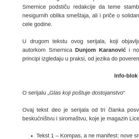
Smernice podstiču redakcije da teme stambe
nesigurnih oblika smeštaja, ali i priče o solida
cele godine.
U drugom tekstu ovog serijala, koji objav
autorkom Smernica
Dunjom Karanović
i no
principi izgledaju u praksi, od jezika do pover
Info-blok 
O serijalu „
Glas koji poštuje dostojanstvo
“
Ovaj tekst deo je serijala od tri članka po
beskućništvu i siromaštvu, koje je magazin Lice
Tekst 1 – Kompas, a ne manifest: nove sm