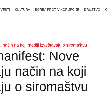
VESTI
KULTURA
BORBA PROTIV KORUPCIJE
DRUŠTVO
način na koji mediji izveštavaju o siromaštvu
anifest: Nove
u način na koji
aju o siromaštvu