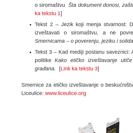
o siromaštvu
Šta dokument donosi, zašto 
ka tekstu 1
]
Tekst 2 – Jezik koji menja stvarnost: 
izveštavati o siromaštvu, a ne povre
Smernicama – o poverenju, jeziku i solida
Tekst 3 – Kad mediji postanu saveznici:
politike
Kako etičko izveštavanje utiče
građana.
[
Link ka tekstu 3
]
Smernice za etičko izveštavanje o beskućništv
Liceulice:
www.liceulice.org