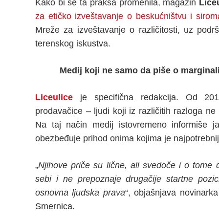
Kako bi se ta praksa promenila, magazin
Lice
za etičko izveštavanje o beskućništvu i sirom
Mreže za izveštavanje o različitosti, uz podr
terenskog iskustva.
Medij koji ne samo da piše o margina
Liceulice
je specifična redakcija. Od 2010
prodavačice – ljudi koji iz različitih razloga 
Na taj način medij istovremeno informiše ja
obezbeđuje prihod onima kojima je najpotrebnij
„
Njihove priče su lične, ali svedoče i o tome
sebi i ne prepoznaje drugačije startne pozici
osnovna ljudska prava
“, objašnjava novinarka
Smernica.