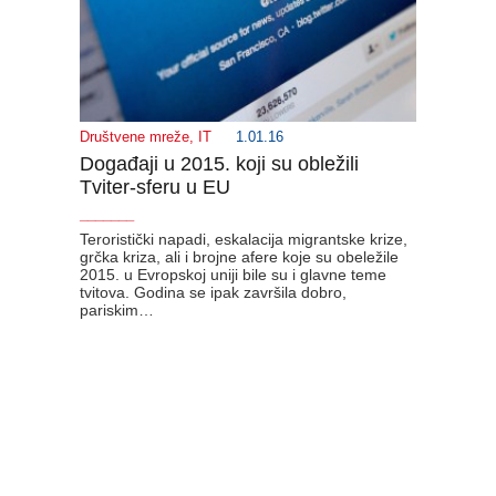
Društvene mreže
,
IT
1.01.16
Događaji u 2015. koji su obležili
Tviter-sferu u EU
_______
Teroristički napadi, eskalacija migrantske krize,
grčka kriza, ali i brojne afere koje su obeležile
2015. u Evropskoj uniji bile su i glavne teme
tvitova. Godina se ipak završila dobro,
pariskim…