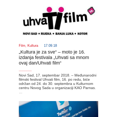
Film
,
Kultura
17.09.18
„Kultura je za sve“ – moto je 16.
izdanja festivala „Uhvati sa mnom
ovaj dan/Uhvati film“
_______
Novi Sad, 17. septembar 2018. – Međunarodni
filmski festival Uhvati film, 16. po redu, biće
održan od 24. do 30. septembra u Kulturnom
centru Novog Sada u organizaciji KAO Parnas.
…