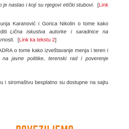
je nastao i koji su njegovi etički stubovi.
[
Link
Dunja Karanović i Gorica Nikolin o tome kako
diti
Lična iskustva autorke i saradnice na
rnosti.
[
Link ka tekstu 2
]
 ADRA o tome kako izveštavanje menja i teren i
 na javne politike, terenski rad i poverenje
u i siromaštvu besplatno su dostupne na sajtu