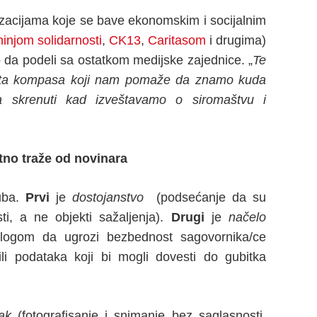
zacijama koje se bave ekonomskim i socijalnim
injom solidarnosti
,
CK13
,
Caritasom
i drugima)
 da podeli sa ostatkom medijske zajednice. „
Te
vrsta kompasa koji nam pomaže da znamo kuda
skrenuti kad izveštavamo o siromaštvu i
no traže od novinara
tuba.
Prvi
je
dostojanstvo
(podsećanje da su
sti, a ne objekti sažaljenja).
Drugi
je
načelo
ilogom da ugrozi bezbednost sagovornika/ce
ili podataka koji bi mogli dovesti do gubitka
ak
(fotografisanje i snimanje bez saglasnosti,