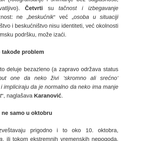
vatljivo).
Četvrti
su
tačnost i izbegavanje
nost: ne „
beskućnik
“ već „
osoba u situaciji
tvo i beskućništvo nisu identiteti, već okolnosti
temsku podršku, može izaći.
e takođe problem
 deluje bezazleno (a zapravo održava status
put one da neko živi ’skromno ali srećno’
i impliciraju da je normalno da neko ima manje
t
“, naglašava
Karanović
.
 ne samo u oktobru
zveštavaju prigodno i to oko 10. oktobra,
a
, ili tokom ekstremnih vremenskih nepogoda.