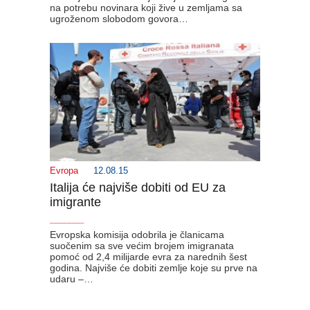
na potrebu novinara koji žive u zemljama sa
ugroženom slobodom govora…
Evropa
12.08.15
Italija će najviše dobiti od EU za
imigrante
_______
Evropska komisija odobrila je članicama
suočenim sa sve većim brojem imigranata
pomoć od 2,4 milijarde evra za narednih šest
godina. Najviše će dobiti zemlje koje su prve na
udaru –…