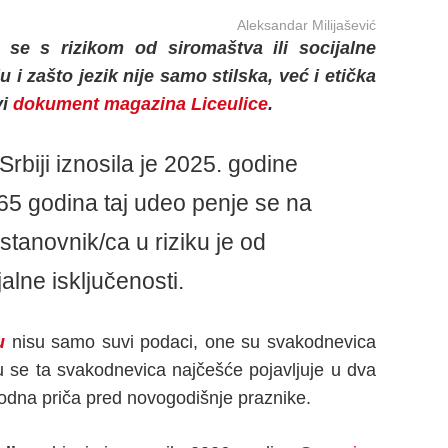
Aleksandar Milijašević
 se s rizikom od siromaštva ili socijalne
 i zašto jezik nije samo stilska, već i etička
vi
dokument magazina Liceulice
.
rbiji iznosila je 2025. godine
65 godina taj udeo penje se na
 stanovnik/ca u riziku je od
jalne isključenosti.
u
nisu samo suvi podaci, one su svakodnevica
ru se ta svakodnevica najčešće pojavljuje u dva
igodna priča pred novogodišnje praznike.