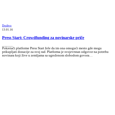
Društvo
13.01.16
Press Start: Crowdfunding za novinarske priče
_______
Pokretači platforme Press Start žele da im ona omogući mesto gde mogu
prikupljati donacije za svoj rad. Platforma je svojevrstan odgovor na potrebu
novinara koji žive u zemljama sa ugroženom slobodom govora…