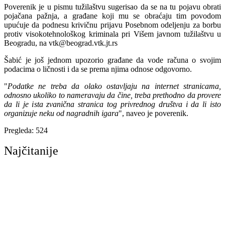
Poverenik je u pismu tužilaštvu sugerisao da se na tu pojavu obrati
pojačana pažnja, a građane koji mu se obraćaju tim povodom
upućuje da podnesu krivičnu prijavu Posebnom odeljenju za borbu
protiv visokotehnološkog kriminala pri Višem javnom tužilaštvu u
Beogradu, na vtk@beograd.vtk.jt.rs
Šabić je još jednom upozorio građane da vode računa o svojim
podacima o ličnosti i da se prema njima odnose odgovorno.
"
Podatke ne treba da olako ostavljaju na internet stranicama,
odnosno ukoliko to nameravaju da čine, treba prethodno da provere
da li je ista zvanična stranica tog privrednog društva i da li isto
organizuje neku od nagradnih igara
", naveo je poverenik.
Pregleda:
524
Najčitanije