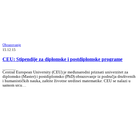
Obrazovanje
15.12.15
CEU: Stipendije za diplomske i postdiplomske programe
_______
Central European University (CEU) je međunarodni priznati univerzitet za
diplomsko (Master) i postdiplomsko (PhD) obrazovanje iz područja društvenih
i humanističkih nauka, zaštite životne sredinei matematike. CEU se nalazi u
samom srcu…