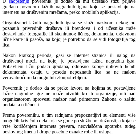
U
saopštenju
poverenik je dodao da mu učestalo stižu prijave
građana povodom lažnih nagradnih igara koje se postavljaju na
internetu na društvenim mrežama, preko mobilnih aplikacija.
Organizatori lažnih nagradnih igara se služe nazivom nekog od
poznatih privrednih društava ili brendova i od učesnika traže
dostavljanje fotografije ili skeniranog ličnog dokumenta, uglavnom
lične karte ili pasoša, na kojoj je potrebno da se vidi fotografija tog
lica.
Nakon kratkog perioda, gasi se internet stranica ili nalog na
društvenoj mreži na kojoj je postavljena lažna nagradna igra.
Pribavljeni lični podaci građana, odnosno kopije njihovih ličnih
dokumenata, ostaju u posedu nepoznatih lica, sa ne malom
verovatnoćom da mogu biti zloupotrebljeni.
Poverenik je dodao da se preko izvora na kojima su postavljene
lažne nagradne igre ne može utvrditi ko ih organizuje, niti nad
organizatorom sprovesti nadzor nad primenom Zakona o zaštiti
podataka o ličnosti.
Prema povereniku, u tim radnjama prepoznatljivi su elementi više
mogućih krivičnih dela koja se gone po službenoj dužnosti, a koja se
vrše korišćenjem interneta prevara, neovlašćena upotreba tuđeg
poslovnog imena i druge posebne oznake robe ili usluga.