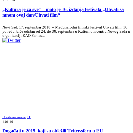
17.09.18
„Kultura je za sve“ – moto je 16. izdanja festivala „Uhvati sa
mnom ovaj dan/Uhvati film“
_______
Novi Sad, 17. septembar 2018. – Međunarodni filmski festival Uhvati film, 16.
po redu, biće održan od 24. do 30. septembra u Kulturnom centru Novog Sada u
organizaciji KAO Parnas.…
Društvene mreže
,
IT
1.01.16
Događaji u 2015. koji su obležili Tviter-sferu u EU