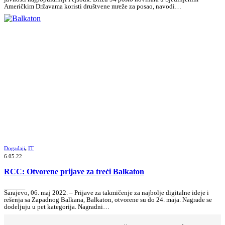
Američkim Državama koristi društvene mreže za posao, navodi…
Događaji
,
IT
6.05.22
RCC: Otvorene prijave za treći Balkaton
_______
Sarajevo, 06. maj 2022. – Prijave za takmičenje za najbolje digitalne ideje i
rešenja sa Zapadnog Balkana, Balkaton, otvorene su do 24. maja. Nagrade se
dodeljuju u pet kategorija. Nagradni…