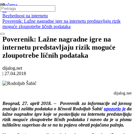
Početna
IT
Bezbednost na internetu
Poverenik: Lažne nagradne igre na internetu predstavljaju rizik
moguće zloupotrebe ličnih podataka
Poverenik: Lažne nagradne igre na
internetu predstavljaju rizik moguće
zloupotrebe ličnih podataka
dijalog.net
|
27.04.2018
dijalog.net
Beograd, 27. april 2018. – Poverenik za informacije od javnog
značaja i zaštitu podataka o ličnosti Rodoljub Šabić
upozorio je
da
lažne nagradne igre koje se postavljaju na internetu predstavljaju
rizik moguće zloupotrebe ličnih podataka i naveo da je u pismu
tužilaštvu sugerisao da se na tu pojavu obrati pojačana pažnja.