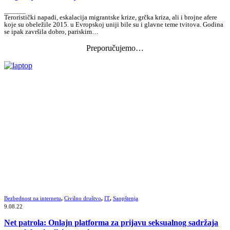
_______
Teroristički napadi, eskalacija migrantske krize, grčka kriza, ali i brojne afere
koje su obeležile 2015. u Evropskoj uniji bile su i glavne teme tvitova. Godina
se ipak završila dobro, pariskim…
Preporučujemo…
Bezbednost na internetu
,
Civilno društvo
,
IT
,
Saopštenja
9.08.22
Net patrola: Onlajn platforma za prijavu seksualnog sadržaja