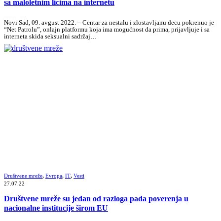
sa maloletnim licima na internetu
_______
Novi Sad, 09. avgust 2022. – Centar za nestalu i zlostavljanu decu pokrenuo je
“Net Patrolu”, onlajn platformu koja ima mogućnost da prima, prijavljuje i sa
interneta skida seksualni sadržaj…
Društvene mreže
,
Evropa
,
IT
,
Vesti
27.07.22
Društvene mreže su jedan od razloga pada poverenja u
nacionalne institucije širom EU