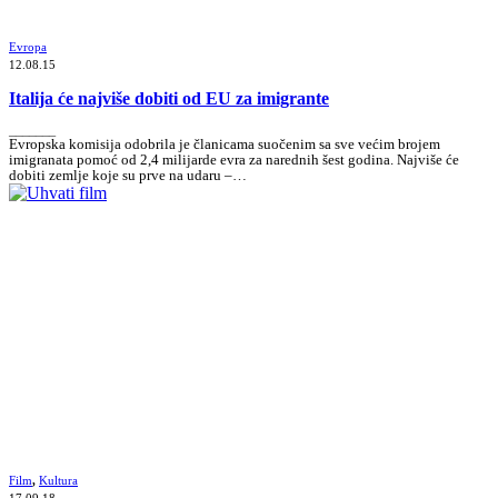
Evropa
12.08.15
Italija će najviše dobiti od EU za imigrante
_______
Evropska komisija odobrila je članicama suočenim sa sve većim brojem
imigranata pomoć od 2,4 milijarde evra za narednih šest godina. Najviše će
dobiti zemlje koje su prve na udaru –…
Film
,
Kultura