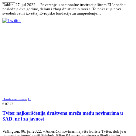
_______
Dablin, 27. jul 2022. – Poverenje u nacionalne institucije širom EU opada u
poslednje dve godine, delom i zbog društvenih mreža. To pokazuje novi
sveobuhvatni izveštaj Evropske fondacije za unapređenje…
Društvene mreže
,
IT
6.07.22
Tviter najkorišćenija društvena mreža među novinarima u
SAD, ne i za javnost
_______
Vašington, 06. jul 2022. – Američki novinari najviše koriste Tviter, dok je u
javnosti najpopularniji Fejsbuk. Blizu 94 posto novinara u Sjedinjenim