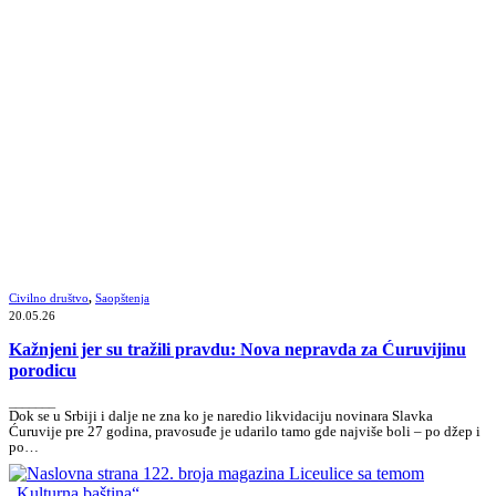
Civilno društvo
,
Saopštenja
20.05.26
Kažnjeni jer su tražili pravdu: Nova nepravda za Ćuruvijinu
porodicu
_______
Dok se u Srbiji i dalje ne zna ko je naredio likvidaciju novinara Slavka
Ćuruvije pre 27 godina, pravosuđe je udarilo tamo gde najviše boli – po džep i
po…