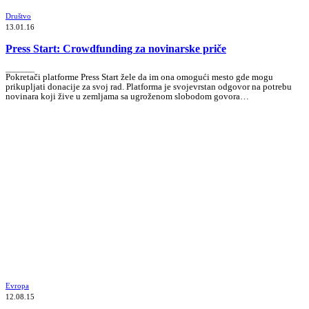
Društvo
13.01.16
Press Start: Crowdfunding za novinarske priče
_______
Pokretači platforme Press Start žele da im ona omogući mesto gde mogu
prikupljati donacije za svoj rad. Platforma je svojevrstan odgovor na potrebu
novinara koji žive u zemljama sa ugroženom slobodom govora…
Evropa
12.08.15