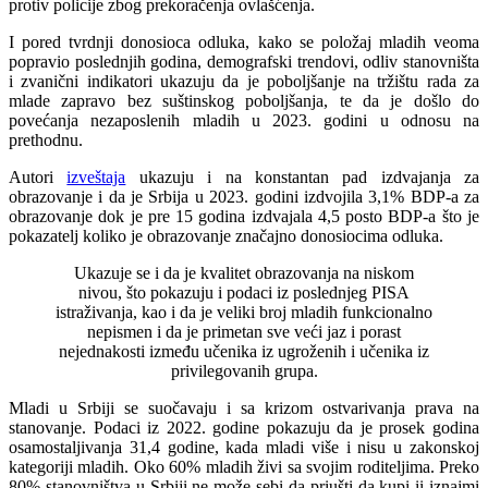
protiv policije zbog prekoračenja ovlašćenja.
I pored tvrdnji donosioca odluka, kako se položaj mladih veoma
popravio poslednjih godina, demografski trendovi, odliv stanovništa
i zvanični indikatori ukazuju da je poboljšanje na tržištu rada za
mlade zapravo bez suštinskog poboljšanja, te da je došlo do
povećanja nezaposlenih mladih u 2023. godini u odnosu na
prethodnu.
Autori
izveštaja
ukazuju i na konstantan pad izdvajanja za
obrazovanje i da je Srbija u 2023. godini izdvojila 3,1% BDP-a za
obrazovanje dok je pre 15 godina izdvajala 4,5 posto BDP-a što je
pokazatelj koliko je obrazovanje značajno donosiocima odluka.
Ukazuje se i da je kvalitet obrazovanja na niskom
nivou, što pokazuju i podaci iz poslednjeg PISA
istraživanja, kao i da je veliki broj mladih funkcionalno
nepismen i da je primetan sve veći jaz i porast
nejednakosti između učenika iz ugroženih i učenika iz
privilegovanih grupa.
Mladi u Srbiji se suočavaju i sa krizom ostvarivanja prava na
stanovanje. Podaci iz 2022. godine pokazuju da je prosek godina
osamostaljivanja 31,4 godine, kada mladi više i nisu u zakonskoj
kategoriji mladih. Oko 60% mladih živi sa svojim roditeljima. Preko
80% stanovništva u Srbiji ne može sebi da priušti da kupi ii iznajmi