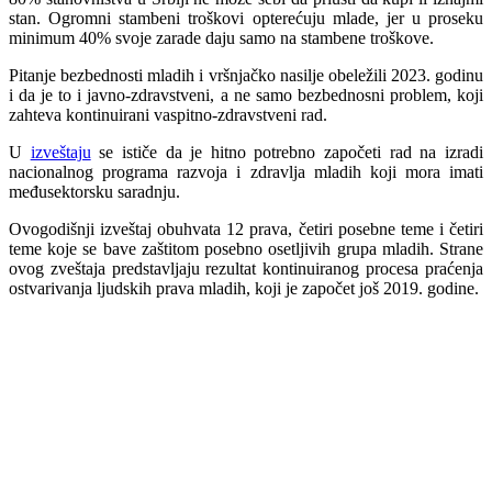
stan. Ogromni stambeni troškovi opterećuju mlade, jer u proseku
minimum 40% svoje zarade daju samo na stambene troškove.
Pitanje bezbednosti mladih i vršnjačko nasilje obeležili 2023. godinu
i da je to i javno-zdravstveni, a ne samo bezbednosni problem, koji
zahteva kontinuirani vaspitno-zdravstveni rad.
U
izveštaju
se ističe da je hitno potrebno započeti rad na izradi
nacionalnog programa razvoja i zdravlja mladih koji mora imati
međusektorsku saradnju.
Ovogodišnji izveštaj obuhvata 12 prava, četiri posebne teme i četiri
teme koje se bave zaštitom posebno osetljivih grupa mladih. Strane
ovog zveštaja predstavljaju rezultat kontinuiranog procesa praćenja
ostvarivanja ljudskih prava mladih, koji je započet još 2019. godine.