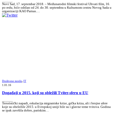
_______
Novi Sad, 17. septembar 2018. – Međunarodni filmski festival Uhvati film, 16.
po redu, biće održan od 24. do 30. septembra u Kulturnom centru Novog Sada u
organizaciji KAO Parnas.…
Društvene mreže
,
IT
1.01.16
Događaji u 2015. koji su obležili Tviter-sferu u EU
_______
Teroristički napadi, eskalacija migrantske krize, grčka kriza, ali i brojne afere
koje su obeležile 2015. u Evropskoj uniji bile su i glavne teme tvitova. Godina
se ipak završila dobro, pariskim…