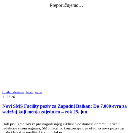
Preporučujemo…
Civilno društvo
,
Javni pozivi
11.06.26
Novi SMS Facility poziv za Zapadni Balkan: Do 7.000 evra za
sadržaj koji menja zajednicu – rok 25. jun
_______
Dok prvi grantovi iz prošlogodišnjeg ciklusa već donose opremu i priče u
redakcije širom regiona, SMS Facility konzorcijum je otvorio novi poziv za
male i lokalne medije. Ovaj put fokus…