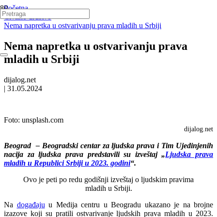
Početna
Civilno društvo
Nema napretka u ostvarivanju prava mladih u Srbiji
Nema napretka u ostvarivanju prava
mladih u Srbiji
dijalog.net
|
31.05.2024
Foto:
unsplash.com
dijalog.net
Beograd – Beogradski centar za ljudska prava i Tim Ujedinjenih
nacija za ljudska prava predstavili su izveštaj „
Ljudska prava
mladih u Republici Srbiji u 2023. godini
“.
Ovo je peti po redu godišnji izveštaj o ljudskim pravima
mladih u Srbiji.
Na
događaju
u Medija centru u Beogradu ukazano je na brojne
izazove koji su pratili ostvarivanje ljudskih prava mladih u 2023.