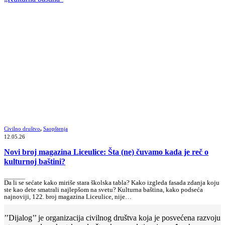
Civilno društvo
,
Saopštenja
12.05.26
Novi broj magazina Liceulice: Šta (ne) čuvamo kada je reč o
kulturnoj baštini?
_______
Da li se sećate kako miriše stara školska tabla? Kako izgleda fasada zdanja koju
ste kao dete smatrali najlepšom na svetu? Kulturna baština, kako podseća
najnoviji, 122. broj magazina Liceulice, nije…
’’Dijalog’’ je organizacija civilnog društva koja je posvećena razvoju