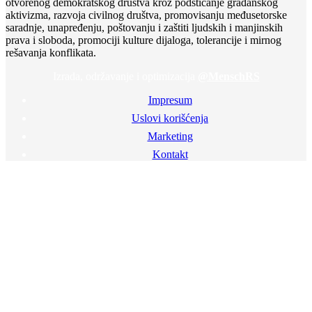
otvorenog demokratskog društva kroz podsticanje građanskog
aktivizma, razvoja civilnog društva, promovisanju međusetorske
saradnje, unapređenju, poštovanju i zaštiti ljudskih i manjinskih
prava i sloboda, promociji kulture dijaloga, tolerancije i mirnog
rešavanja konflikata.
Izrada, održavanje i optimizacija
@MenschRS
Impresum
Uslovi korišćenja
Marketing
Kontakt