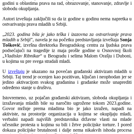
godini u oblastima prava na rad, obrazovanje, stanovanje, zdravlje i
slobodu okupljanja.
Autori izveštaja zaključili su da iz godine u godinu nema napretka u
ostvarivanju prava mladih u Srbiji.
„
2023. godina bila je jako teška i izazovna za ostvarivanje prava
mladih u Srbiji
”, navela je na početku predstavljanja izveštaja
Sonja
Tošković
, izvršna direktorka Beogradskog centra za ljudska prava
podsećajući na tragedije iz maja prošle godine u Osnovnoj školi
„
Vladislav Ribnikar
“ u Beogradu i selima Malom Orašju i Duboni,
u kojima su pre svega stradali mladi.
U
izveštaju
je ukazano na povećan građanski aktivizam mladih u
Srbiji. Taj trend je ocenjen kao pozitivan, ključan i neophodan jer se
jedino aktivacijom svakog građanina i građanke može unaprediti
određeno stanje u društvu.
Istovremeno, uz pojačan građanski aktivizam, sloboda okupljanja i
izražavanja mladih bile su naročito ugrožene tokom 2023.godine.
Govor mržnje prema mladima bio je jako izražen, napadi na
aktiviste, na prostorije organizacija u kojima se okupljaju mladi,
verbalni napadi najviših predstavnika državne vlasti na mlade
učesnike protesta u kojima su bili i žrtve policijske torture. I pored
dokaza policijske brutalnosti i dalje nema nikakvih ishoda procesa