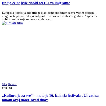
Italija će najviše dobiti od EU za imigrante
_______
Evropska komisija odobrila je članicama suočenim sa sve većim brojem
imigranata pomoć od 2,4 milijarde evra za narednih šest godina. Najviše će
dobiti zemlje koje su prve na udaru –…
Film
,
Kultura
17.09.18
„Kultura je za sve“ – moto je 16. izdanja festivala „Uhvati sa
mnom ovaj dan/Uhvati film“