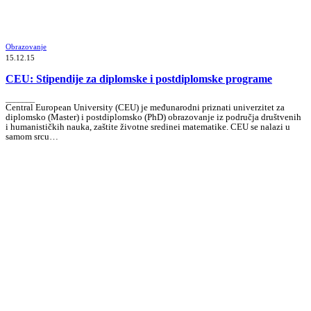
Obrazovanje
15.12.15
CEU: Stipendije za diplomske i postdiplomske programe
_______
Central European University (CEU) je međunarodni priznati univerzitet za
diplomsko (Master) i postdiplomsko (PhD) obrazovanje iz područja društvenih
i humanističkih nauka, zaštite životne sredinei matematike. CEU se nalazi u
samom srcu…