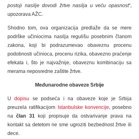
postoji nasilje dovodi žrtve nasilja u veću opasnost
“,
upozorava AŽC.
Shodno tom, ova organizacija predlaže da se mere
podrške učiniocima nasilja regulišu posebnim članom
zakona, koji bi podrazumevao obaveznu procenu
podobnosti učinioca, procenu rizika, obavezno praćenje
efekata i, što je najvažnije, obaveznu kombinaciju sa
merama neposredne zaštite žrtve.
Međunarodne obaveze Srbije
U
dopisu
se podseća i na obaveze koje je Srbija
preuzela ratifikacijom
Istanbulske konvencije
, posebno
na
član 31
koji propisuje da ostvarivanje prava na
kontakt sa detetom ne sme ugroziti bezbednost žrtve ili
dece.