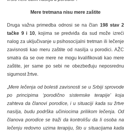
Mere tretmana nisu mere zaštite
Druga važna primedba odnosi se na član
198 stav 2
tačke 9 i 10
, kojima se predviđa da sud može izreći
nalog za uključivanje u psihosocijalni tretman ili lečenje
zavisnosti kao meru zaštite od nasilja u porodici. AŽC
smatra da se ove mere ne mogu kvalifikovati kao mere
zaštite, jer same po sebi ne obezbeđuju neposrednu
sigurnost žrtve.
„
Mere lečenja od bolesti zavisnosti se u Srbiji sprovode
po principima ‘porodično sistemske terapije’ koja
zahteva da članovi porodice, i u situaciji kada su žrtve
nasilja, budu podrška učiniocima prilikom lečenja. Od
članova porodice se traži da kontrolišu da li osoba na
lečenju redovno uzima terapiju, što u situacijama kada