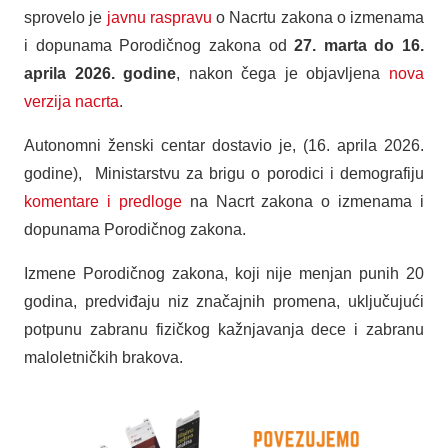
sprovelo je
javnu raspravu
o Nacrtu zakona o izmenama
i dopunama Porodičnog zakona od
27. marta do 16.
aprila 2026. godine
, nakon čega je objavljena
nova
verzija nacrta
.
Autonomni ženski centar dostavio je, (16. aprila 2026.
godine), Ministarstvu za brigu o porodici i demografiju
komentare i predloge
na Nacrt zakona o izmenama i
dopunama Porodičnog zakona.
Izmene Porodičnog zakona, koji nije menjan punih 20
godina, predviđaju niz značajnih promena, uključujući
potpunu zabranu fizičkog kažnjavanja dece i zabranu
maloletničkih brakova.