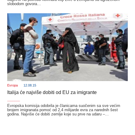
slobodom govora…
Evropa
12.08.15
Italija će najviše dobiti od EU za imigrante
_______
Evropska komisija odobrila je članicama suočenim sa sve većim
brojem imigranata pomoć od 2,4 milijarde evra za narednih šest
godina. Najviše će dobiti zemlje koje su prve na udaru –…