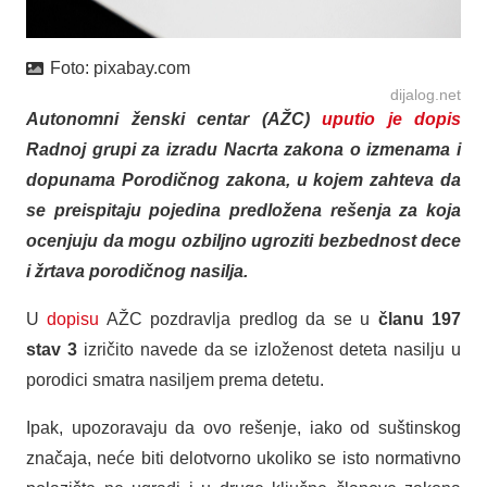
Foto:
pixabay.com
dijalog.net
Autonomni ženski centar (AŽC)
uputio je dopis
Radnoj grupi za izradu Nacrta zakona o izmenama i
dopunama Porodičnog zakona, u kojem zahteva da
se preispitaju pojedina predložena rešenja za koja
ocenjuju da mogu ozbiljno ugroziti bezbednost dece
i žrtava porodičnog nasilja.
U
dopisu
AŽC pozdravlja predlog da se u
članu 197
stav 3
izričito navede da se izloženost deteta nasilju u
porodici smatra nasiljem prema detetu.
Ipak, upozoravaju da ovo rešenje, iako od suštinskog
značaja, neće biti delotvorno ukoliko se isto normativno