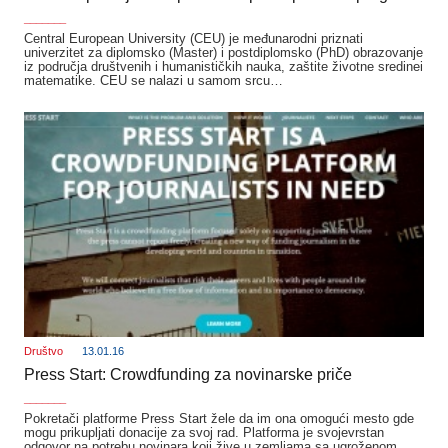
_______
Central European University (CEU) je međunarodni priznati
univerzitet za diplomsko (Master) i postdiplomsko (PhD) obrazovanje
iz područja društvenih i humanističkih nauka, zaštite životne sredinei
matematike. CEU se nalazi u samom srcu…
Društvo
13.01.16
Press Start: Crowdfunding za novinarske priče
_______
Pokretači platforme Press Start žele da im ona omogući mesto gde
mogu prikupljati donacije za svoj rad. Platforma je svojevrstan
odgovor na potrebu novinara koji žive u zemljama sa ugroženom