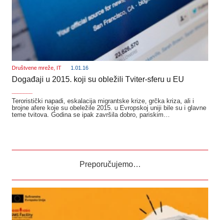
Društvene mreže
,
IT
1.01.16
Događaji u 2015. koji su obležili Tviter-sferu u EU
_______
Teroristički napadi, eskalacija migrantske krize, grčka kriza, ali i
brojne afere koje su obeležile 2015. u Evropskoj uniji bile su i glavne
teme tvitova. Godina se ipak završila dobro, pariskim…
Preporučujemo…