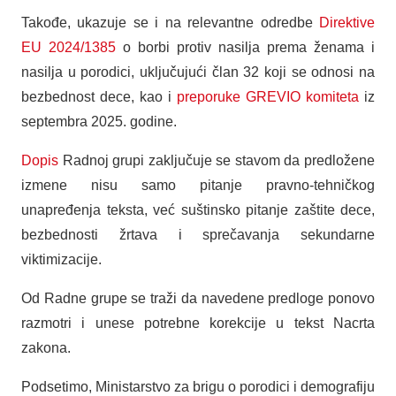
Takođe, ukazuje se i na relevantne odredbe
Direktive
EU 2024/1385
o borbi protiv nasilja prema ženama i
nasilja u porodici, uključujući član 32 koji se odnosi na
bezbednost dece, kao i
preporuke GREVIO komiteta
iz
septembra 2025. godine.
Dopis
Radnoj grupi zaključuje se stavom da predložene
izmene nisu samo pitanje pravno-tehničkog
unapređenja teksta, već suštinsko pitanje zaštite dece,
bezbednosti žrtava i sprečavanja sekundarne
viktimizacije.
Od Radne grupe se traži da navedene predloge ponovo
razmotri i unese potrebne korekcije u tekst Nacrta
zakona.
Podsetimo, Ministarstvo za brigu o porodici i demografiju