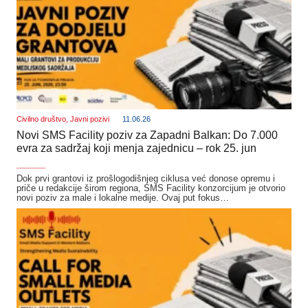
Civilno društvo
,
Javni pozivi
11.06.26
Novi SMS Facility poziv za Zapadni Balkan: Do 7.000
evra za sadržaj koji menja zajednicu – rok 25. jun
_______
Dok prvi grantovi iz prošlogodišnjeg ciklusa već donose opremu i
priče u redakcije širom regiona, SMS Facility konzorcijum je otvorio
novi poziv za male i lokalne medije. Ovaj put fokus…