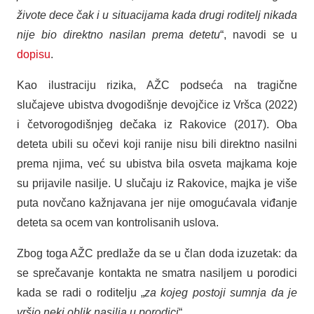
živote dece čak i u situacijama kada drugi roditelj nikada
nije bio direktno nasilan prema detetu
“, navodi se u
dopisu
.
Kao ilustraciju rizika, AŽC podseća na tragične
slučajeve ubistva dvogodišnje devojčice iz Vršca (2022)
i četvorogodišnjeg dečaka iz Rakovice (2017). Oba
deteta ubili su očevi koji ranije nisu bili direktno nasilni
prema njima, već su ubistva bila osveta majkama koje
su prijavile nasilje. U slučaju iz Rakovice, majka je više
puta novčano kažnjavana jer nije omogućavala viđanje
deteta sa ocem van kontrolisanih uslova.
Zbog toga AŽC predlaže da se u član doda izuzetak: da
se sprečavanje kontakta ne smatra nasiljem u porodici
kada se radi o roditelju „
za kojeg postoji sumnja da je
vršio neki oblik nasilja u porodici
“.