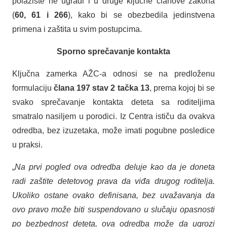
polazište ne ugradi i u druge ključne članove zakona
(
60, 61 i 266
), kako bi se obezbedila jedinstvena
primena i zaštita u svim postupcima.
Sporno sprečavanje kontakta
Ključna zamerka AŽC-a odnosi se na predloženu
formulaciju
člana 197 stav 2 tačka 13
, prema kojoj bi se
svako sprečavanje kontakta deteta sa roditeljima
smatralo nasiljem u porodici. Iz Centra ističu da ovakva
odredba, bez izuzetaka, može imati pogubne posledice
u praksi.
„
Na prvi pogled ova odredba deluje kao da je doneta
radi zaštite detetovog prava da viđa drugog roditelja.
Ukoliko ostane ovako definisana, bez uvažavanja da
ovo pravo može biti suspendovano u slučaju opasnosti
po bezbednost deteta, ova odredba može da ugrozi