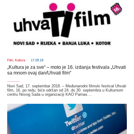
Film
,
Kultura
17.09.18
„Kultura je za sve“ – moto je 16. izdanja festivala „Uhvati
sa mnom ovaj dan/Uhvati film“
_______
Novi Sad, 17. septembar 2018. – Međunarodni filmski festival Uhvati
film, 16. po redu, biće održan od 24. do 30. septembra u Kulturnom
centru Novog Sada u organizaciji KAO Parnas.…