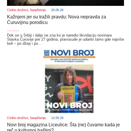
Civilno društvo
,
Saopštenja
20.05.26
Kažnjeni jer su tražili pravdu: Nova nepravda za
Ćuruvijinu porodicu
_______
Dok se u Srbiji i dalje ne zna ko je naredio likvidaciju novinara
Slavka Ćuruvije pre 27 godina, pravosuđe je udarilo tamo gde najviše
boli – po džep i po…
Civilno društvo
,
Saopštenja
12.05.26
Novi broj magazina Liceulice: Šta (ne) čuvamo kada je
reč o kulturnoj baštini?