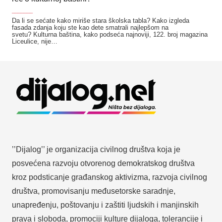
_______
Da li se sećate kako miriše stara školska tabla? Kako izgleda
fasada zdanja koju ste kao dete smatrali najlepšom na
svetu? Kulturna baština, kako podseća najnoviji, 122. broj magazina
Liceulice, nije…
’’Dijalog’’ je organizacija civilnog društva koja je
posvećena razvoju otvorenog demokratskog društva
kroz podsticanje građanskog aktivizma, razvoja civilnog
društva, promovisanju međusetorske saradnje,
unapređenju, poštovanju i zaštiti ljudskih i manjinskih
prava i sloboda, promociji kulture dijaloga, tolerancije i