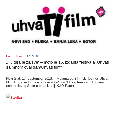
Film
,
Kultura
17.09.18
„Kultura je za sve“ – moto je 16. izdanja festivala „Uhvati
sa mnom ovaj dan/Uhvati film“
_______
Novi Sad, 17. septembar 2018. – Međunarodni filmski festival Uhvati
film, 16. po redu, biće održan od 24. do 30. septembra u Kulturnom
centru Novog Sada u organizaciji KAO Parnas.…