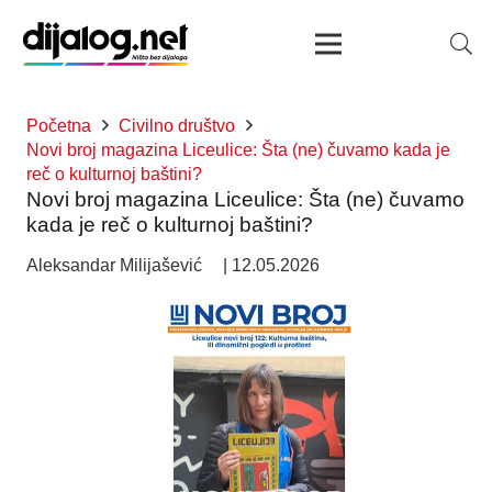
Početna
Civilno društvo
Novi broj magazina Liceulice: Šta (ne) čuvamo kada je
reč o kulturnoj baštini?
Novi broj magazina Liceulice: Šta (ne) čuvamo
kada je reč o kulturnoj baštini?
Aleksandar Milijašević
|
12.05.2026