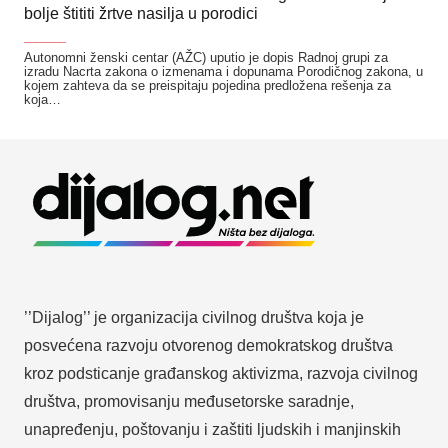
bolje štititi žrtve nasilja u porodici
_______
Autonomni ženski centar (AŽC) uputio je dopis Radnoj grupi za
izradu Nacrta zakona o izmenama i dopunama Porodičnog zakona, u
kojem zahteva da se preispitaju pojedina predložena rešenja za
koja…
’’Dijalog’’ je organizacija civilnog društva koja je
posvećena razvoju otvorenog demokratskog društva
kroz podsticanje građanskog aktivizma, razvoja civilnog
društva, promovisanju međusetorske saradnje,
unapređenju, poštovanju i zaštiti ljudskih i manjinskih