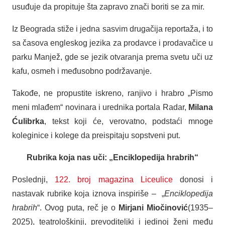
usuđuje da propituje šta zapravo znači boriti se za mir.
Iz Beograda stiže i jedna sasvim drugačija reportaža, i to
sa časova engleskog jezika za prodavce i prodavačice u
parku Manjež, gde se jezik otvaranja prema svetu uči uz
kafu, osmeh i međusobno podržavanje.
Takođe, ne propustite iskreno, ranjivo i hrabro „Pismo
meni mlađem“ novinara i urednika portala Radar,
Milana
Ćulibrka
, tekst koji će, verovatno, podstaći mnoge
koleginice i kolege da preispitaju sopstveni put.
Rubrika koja nas uči: „Enciklopedija hrabrih“
Poslednji,
122. broj magazina Liceulice
donosi i
nastavak rubrike koja iznova inspiriše – „
Enciklopedija
hrabrih
“. Ovog puta, reč je o
Mirjani Miočinović
(1935–
2025), teatrološkinji, prevoditeljki i jedinoj ženi među