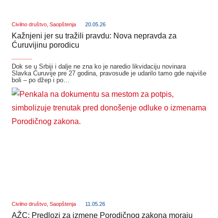
Civilno društvo
,
Saopštenja
20.05.26
Kažnjeni jer su tražili pravdu: Nova nepravda za
Ćuruvijinu porodicu
_______
Dok se u Srbiji i dalje ne zna ko je naredio likvidaciju novinara
Slavka Ćuruvije pre 27 godina, pravosuđe je udarilo tamo gde najviše
boli – po džep i po…
Civilno društvo
,
Saopštenja
11.05.26
AŽC: Predlozi za izmene Porodičnog zakona moraju