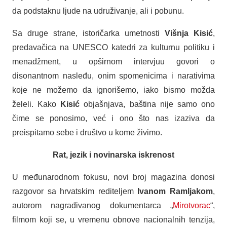
da podstaknu ljude na udruživanje, ali i pobunu.
Sa druge strane, istoričarka umetnosti
Višnja Kisić
,
predavačica na UNESCO katedri za kulturnu politiku i
menadžment, u opširnom intervjuu govori o
disonantnom nasleđu, onim spomenicima i narativima
koje ne možemo da ignorišemo, iako bismo možda
želeli. Kako
Kisić
objašnjava, baština nije samo ono
čime se ponosimo, već i ono što nas izaziva da
preispitamo sebe i društvo u kome živimo.
Rat, jezik i novinarska iskrenost
U međunarodnom fokusu, novi broj magazina donosi
razgovor sa hrvatskim rediteljem
Ivanom Ramljakom
,
autorom nagrađivanog dokumentarca „
Mirotvorac
“,
filmom koji se, u vremenu obnove nacionalnih tenzija,