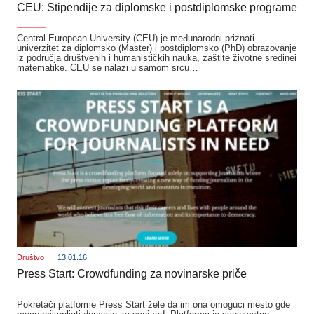
CEU: Stipendije za diplomske i postdiplomske programe
_______
Central European University (CEU) je međunarodni priznati
univerzitet za diplomsko (Master) i postdiplomsko (PhD) obrazovanje
iz područja društvenih i humanističkih nauka, zaštite životne sredinei
matematike. CEU se nalazi u samom srcu…
Društvo
13.01.16
Press Start: Crowdfunding za novinarske priče
_______
Pokretači platforme Press Start žele da im ona omogući mesto gde