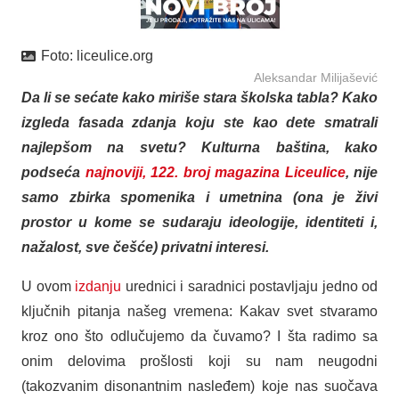
Foto:
liceulice.org
Aleksandar Milijašević
Da li se sećate kako miriše stara školska tabla? Kako
izgleda fasada zdanja koju ste kao dete smatrali
najlepšom na svetu? Kulturna baština, kako
podseća
najnoviji, 122. broj magazina Liceulice
, nije
samo zbirka spomenika i umetnina (ona je živi
prostor u kome se sudaraju ideologije, identiteti i,
nažalost, sve češće) privatni interesi.
U ovom
izdanju
urednici i saradnici postavljaju jedno od
ključnih pitanja našeg vremena: Kakav svet stvaramo
kroz ono što odlučujemo da čuvamo? I šta radimo sa
onim delovima prošlosti koji su nam neugodni
(takozvanim disonantnim nasleđem) koje nas suočava