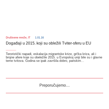
Društvene mreže
,
IT
1.01.16
Događaji u 2015. koji su obležili Tviter-sferu u EU
_______
Teroristički napadi, eskalacija migrantske krize, grčka kriza, ali i
brojne afere koje su obeležile 2015. u Evropskoj uniji bile su i glavne
teme tvitova. Godina se ipak završila dobro, pariskim…
Preporučujemo…