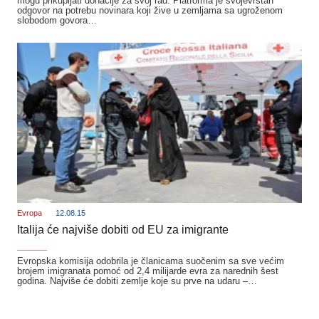
mogu prikupljati donacije za svoj rad. Platforma je svojevrstan
odgovor na potrebu novinara koji žive u zemljama sa ugroženom
slobodom govora…
Evropa
12.08.15
Italija će najviše dobiti od EU za imigrante
_______
Evropska komisija odobrila je članicama suočenim sa sve većim
brojem imigranata pomoć od 2,4 milijarde evra za narednih šest
godina. Najviše će dobiti zemlje koje su prve na udaru –…