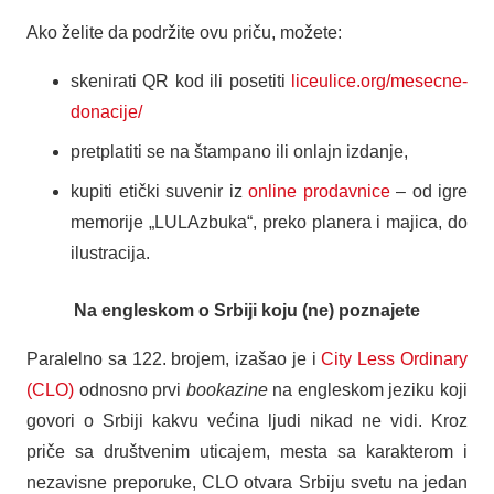
Ako želite da podržite ovu priču, možete:
skenirati QR kod ili posetiti
liceulice.org/mesecne-
donacije/
pretplatiti se na štampano ili onlajn izdanje,
kupiti etički suvenir iz
online prodavnice
– od igre
memorije „LULAzbuka“, preko planera i majica, do
ilustracija.
Na engleskom o Srbiji koju (ne) poznajete
Paralelno sa 122. brojem, izašao je i
City Less Ordinary
(CLO)
odnosno prvi
bookazine
na engleskom jeziku koji
govori o Srbiji kakvu većina ljudi nikad ne vidi. Kroz
priče sa društvenim uticajem, mesta sa karakterom i
nezavisne preporuke, CLO otvara Srbiju svetu na jedan