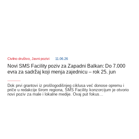
Civilno društvo
,
Javni pozivi
11.06.26
Novi SMS Facility poziv za Zapadni Balkan: Do 7.000
evra za sadržaj koji menja zajednicu – rok 25. jun
_______
Dok prvi grantovi iz prošlogodišnjeg ciklusa već donose opremu i
priče u redakcije širom regiona, SMS Facility konzorcijum je otvorio
novi poziv za male i lokalne medije. Ovaj put fokus…