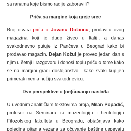
sa ranama koje bismo radije zaboravili?
Priča sa margine koja greje srce
Broj otvara
priča o
Jovanu Dolancu
, prodavcu ovog
magazina koji je dugo živeo u Italiji, a danas
svakodnevno putuje iz Pančeva u Beograd kako bi
prodavao magazin.
Dejan Kožul
je proveo jedan dan s
njim u šetnji i razgovoru i donosi toplu priču o tome kako
se na margini gradi dostojanstvo i kako svaki kupljen
primerak menja nečiju svakodnevicu.
Dve perspektive o (ne)čuvanju nasleđa
U uvodnim analitičkim tekstovima broja,
Milan Popadić
,
profesor na Seminaru za muzeologiju i heritologiju
Filozofskog fakulteta u Beogradu, objašnjava kako
pojedina pitanja vezana za očuvanje baštine uspevaju