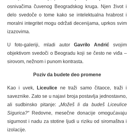
osnivačima čuvenog Beogradskog kruga. Njen život i
delo svedoče o tome kako se intelektualna hrabrost i
moralni integritet mogu održati decenijama, uprkos svim
izazovima.
U foto-galeriji, mladi autor
Gavrilo Andrić
svojim
objektivom svedoči o Beogradu koji se često ne viđa –
sirovom, nežnom i punom kontrasta.
Poziv da budete deo promene
Kao i uvek,
Liceulice
ne traži samo čitaoce, traži i
saveznike. Zato se u najavi broja postavlja jednostavno,
ali sudbinsko pitanje:
„Možeš li da budeš Liceulice
Sigurica?“
Redovne, mesečne donacije omogućavaju
sigurnost i nadu za stotine ljudi u riziku od siromaštva i
izolacije.