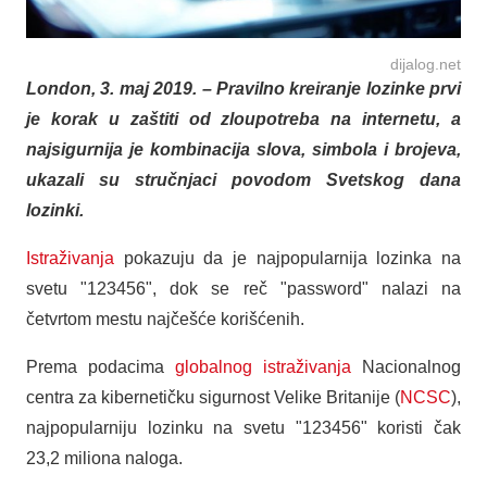
dijalog.net
London, 3. maj 2019. – Pravilno kreiranje lozinke prvi
je korak u zaštiti od zloupotreba na internetu, a
najsigurnija je kombinacija slova, simbola i brojeva,
ukazali su stručnjaci povodom Svetskog dana
lozinki.
Istraživanja
pokazuju da je najpopularnija lozinka na
svetu "123456", dok se reč "password" nalazi na
četvrtom mestu najčešće korišćenih.
Prema podacima
globalnog istraživanja
Nacionalnog
centra za kibernetičku sigurnost Velike Britanije (
NCSC
),
najpopularniju lozinku na svetu "123456" koristi čak
23,2 miliona naloga.