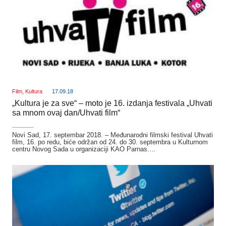
Film
,
Kultura
17.09.18
„Kultura je za sve“ – moto je 16. izdanja festivala „Uhvati
sa mnom ovaj dan/Uhvati film“
_______
Novi Sad, 17. septembar 2018. – Međunarodni filmski festival Uhvati
film, 16. po redu, biće održan od 24. do 30. septembra u Kulturnom
centru Novog Sada u organizaciji KAO Parnas.…