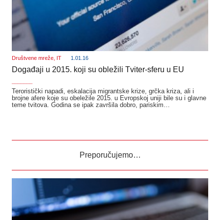
Društvene mreže
,
IT
1.01.16
Događaji u 2015. koji su obležili Tviter-sferu u EU
_______
Teroristički napadi, eskalacija migrantske krize, grčka kriza, ali i
brojne afere koje su obeležile 2015. u Evropskoj uniji bile su i glavne
teme tvitova. Godina se ipak završila dobro, pariskim…
Preporučujemo…