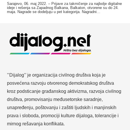
Sarajevo, 06. maj 2022. – Prijave za takmičenje za najbolje digitalne
ideje i rešenja sa Zapadnog Balkana, Balkaton, otvorene su do 24.
maja. Nagrade se dodeljuju u pet kategorija. Nagradni…
’’Dijalog’’ je organizacija civilnog društva koja je
posvećena razvoju otvorenog demokratskog društva
kroz podsticanje građanskog aktivizma, razvoja civilnog
društva, promovisanju međusetorske saradnje,
unapređenju, poštovanju i zaštiti ljudskih i manjinskih
prava i sloboda, promociji kulture dijaloga, tolerancije i
mirnog rešavanja konflikata.