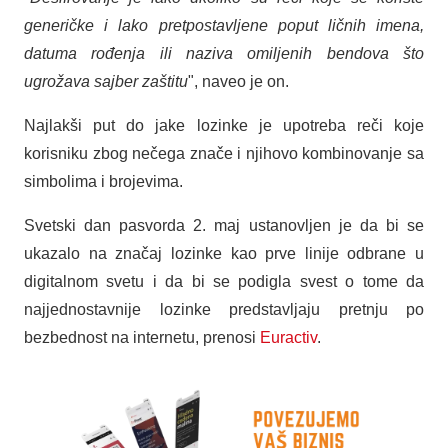
generičke i lako pretpostavljene poput ličnih imena,
datuma rođenja ili naziva omiljenih bendova što
ugrožava sajber zaštitu
", naveo je on.
Najlakši put do jake lozinke je upotreba reči koje
korisniku zbog nečega znače i njihovo kombinovanje sa
simbolima i brojevima.
Svetski dan pasvorda 2. maj ustanovljen je da bi se
ukazalo na značaj lozinke kao prve linije odbrane u
digitalnom svetu i da bi se podigla svest o tome da
najjednostavnije lozinke predstavljaju pretnju po
bezbednost na internetu, prenosi
Euractiv
.