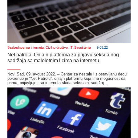
Bezbednost na internetu
,
Civilno društvo
,
IT
,
Saopštenja
9.08.22
Net patrola: Onlajn platforma za prijavu seksualnog
sadržaja sa maloletnim licima na internetu
_______
Novi Sad, 09. avgust 2022. – Centar za nestalu i zlostavljanu decu
pokrenuo je “Net Patrolu”, onlajn platformu koja ima mogućnost da
prima, prijavljuje i sa interneta skida seksualni sadržaj…