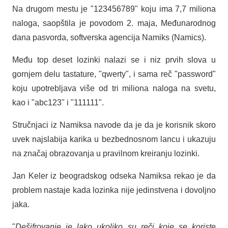
Na drugom mestu je "123456789" koju ima 7,7 miliona
naloga, saopštila je povodom 2. maja, Međunarodnog
dana pasvorda, softverska agencija Namiks (Namics).
Među top deset lozinki nalazi se i niz prvih slova u
gornjem delu tastature, "qwerty", i sama reč "password"
koju upotrebljava više od tri miliona naloga na svetu,
kao i "abc123" i "111111".
Stručnjaci iz Namiksa navode da je da je korisnik skoro
uvek najslabija karika u bezbednosnom lancu i ukazuju
na značaj obrazovanja u pravilnom kreiranju lozinki.
Jan Keler iz beogradskog odseka Namiksa rekao je da
problem nastaje kada lozinka nije jedinstvena i dovoljno
jaka.
"
Dešifrovanje je lako ukoliko su reči koje se koriste