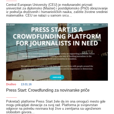
Central European University (CEU) je međunarodni priznati
univerzitet za diplomsko (Master) i postdiplomsko (PhD) obrazovanje
iz područja društvenih i humanističkih nauka, zaštite životne sredinei
matematike. CEU se nalazi u samom srcu…
Društvo
13.01.16
Press Start: Crowdfunding za novinarske priče
_______
Pokretači platforme Press Start žele da im ona omogući mesto gde
mogu prikupljati donacije za svoj rad. Platforma je svojevrstan
odgovor na potrebu novinara koji žive u zemljama sa ugroženom
slobodom govora…