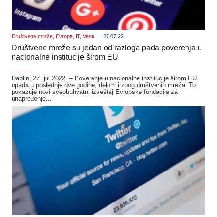
Društvene mreže
,
Evropa
,
IT
,
Vesti
27.07.22
Društvene mreže su jedan od razloga pada poverenja u
nacionalne institucije širom EU
_______
Dablin, 27. jul 2022. – Poverenje u nacionalne institucije širom EU
opada u poslednje dve godine, delom i zbog društvenih mreža. To
pokazuje novi sveobuhvatni izveštaj Evropske fondacije za
unapređenje…