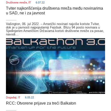
Društvene mreže
,
IT
6.07.22
Tviter najkorišćenija društvena mreža među novinarima
u SAD, ne i za javnost
_______
Vašington, 06. jul 2022. – Američki novinari najviše koriste Tviter,
dok je u javnosti najpopularniji Fejsbuk. Blizu 94 posto novinara u
Sjedinjenim Američkim Državama koristi društvene mreže za posao,
navodi…
Događaji
,
IT
6.05.22
RCC: Otvorene prijave za treći Balkaton
_______