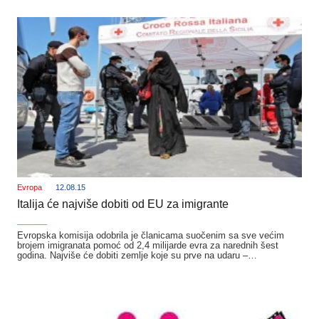
Evropa
12.08.15
Italija će najviše dobiti od EU za imigrante
_______
Evropska komisija odobrila je članicama suočenim sa sve većim
brojem imigranata pomoć od 2,4 milijarde evra za narednih šest
godina. Najviše će dobiti zemlje koje su prve na udaru –…