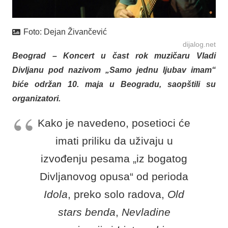
Foto:
Dejan Živančević
dijalog.net
Beograd – Koncert u čast rok muzičaru Vladi
Divljanu pod nazivom „Samo jednu ljubav imam“
biće održan 10. maja u Beogradu, saopštili su
organizatori.
Kako je navedeno, posetioci će
imati priliku da uživaju u
izvođenju pesama „iz bogatog
Divljanovog opusa“ od perioda
Idola
, preko solo radova,
Old
stars benda
,
Nevladine