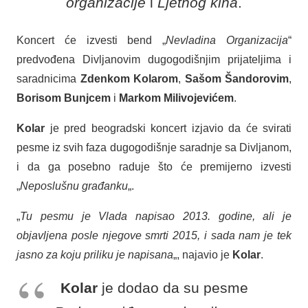
organizacije
i
Ljetnog kina
.
Koncert će izvesti bend „
Nevladina Organizacija
“
predvođena Divljanovim dugogodišnjim prijateljima i
saradnicima
Zdenkom Kolarom
,
Sašom Šandorovim
,
Borisom Bunjcem
i
Markom Milivojevićem
.
Kolar
je pred beogradski koncert izjavio da će svirati
pesme iz svih faza dugogodišnje saradnje sa Divljanom,
i da ga posebno raduje što će premijerno izvesti
„
Neposlušnu građanku
„.
„
Tu pesmu je Vlada napisao 2013. godine, ali je
objavljena posle njegove smrti 2015, i sada nam je tek
jasno za koju priliku je napisana
„, najavio je
Kolar
.
Kolar
je dodao da su pesme