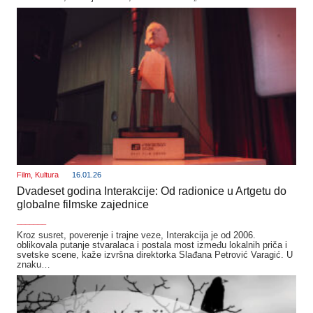
Film
,
Kultura
16.01.26
Dvadeset godina Interakcije: Od radionice u Artgetu do
globalne filmske zajednice
_______
Kroz susret, poverenje i trajne veze, Interakcija je od 2006.
oblikovala putanje stvaralaca i postala most između lokalnih priča i
svetske scene, kaže izvršna direktorka Slađana Petrović Varagić. U
znaku…