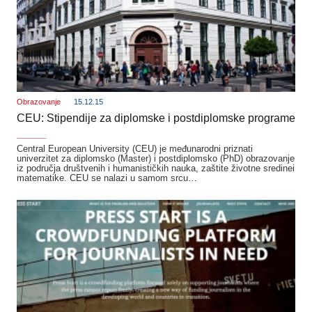
Obrazovanje
15.12.15
CEU: Stipendije za diplomske i postdiplomske programe
_______
Central European University (CEU) je međunarodni priznati
univerzitet za diplomsko (Master) i postdiplomsko (PhD) obrazovanje
iz područja društvenih i humanističkih nauka, zaštite životne sredinei
matematike. CEU se nalazi u samom srcu…