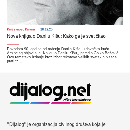
Književnost
,
Kultura
28.12.25
Nova knjiga o Danilu Kišu: Kako ga je svet čitao
_______
Povodom 90. godina od rođenja Danila Kiša, izdavačka kuća
Arhipelag objavila je „Knjigu o Danilu Kišu„, priredio Gojko Božović.
Ovo tematsko izdanje kroz izbor tekstova velikih svetskih pisaca
prati tri…
’’Dijalog’’ je organizacija civilnog društva koja je