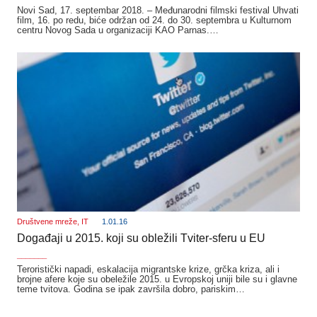
Novi Sad, 17. septembar 2018. – Međunarodni filmski festival Uhvati
film, 16. po redu, biće održan od 24. do 30. septembra u Kulturnom
centru Novog Sada u organizaciji KAO Parnas.…
Društvene mreže
,
IT
1.01.16
Događaji u 2015. koji su obležili Tviter-sferu u EU
_______
Teroristički napadi, eskalacija migrantske krize, grčka kriza, ali i
brojne afere koje su obeležile 2015. u Evropskoj uniji bile su i glavne
teme tvitova. Godina se ipak završila dobro, pariskim…