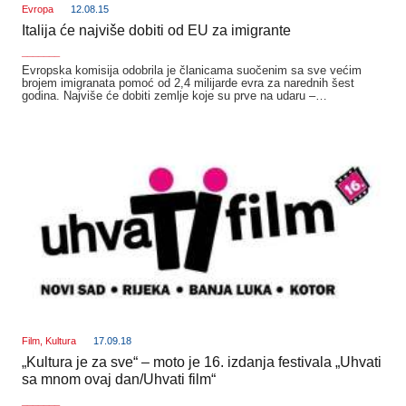
Evropa
12.08.15
Italija će najviše dobiti od EU za imigrante
_______
Evropska komisija odobrila je članicama suočenim sa sve većim
brojem imigranata pomoć od 2,4 milijarde evra za narednih šest
godina. Najviše će dobiti zemlje koje su prve na udaru –…
Film
,
Kultura
17.09.18
„Kultura je za sve“ – moto je 16. izdanja festivala „Uhvati
sa mnom ovaj dan/Uhvati film“
_______