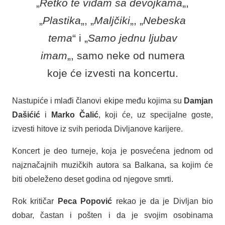
„
Retko te vi
đ
am sa devojkama
„,
„
Plastika
„, „
Maljčiki
„, „
Nebeska
tema
“ i „
Samo jednu ljubav
imam
„, samo neke od numera
koje će izvesti na koncertu.
Nastupiće i mlađi članovi ekipe među kojima su
Damjan
Dašićić
i
Marko Čalić
, koji će, uz specijalne goste,
izvesti hitove iz svih perioda Divljanove karijere.
Koncert je deo turneje, koja je posvećena jednom od
najznačajnih muzičkih autora sa Balkana, sa kojim će
biti obeleženo deset godina od njegove smrti.
Rok kritičar
Peca Popović
rekao je da je Divljan bio
dobar, častan i pošten i da je svojim osobinama