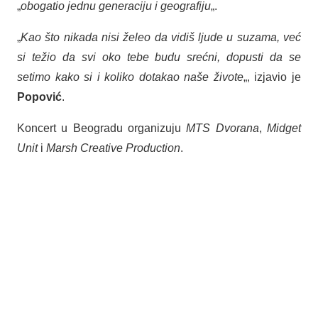
„
obogatio jednu generaciju i geografiju
„.
„
Kao što nikada nisi želeo da vidiš ljude u suzama, već
si težio da svi oko tebe budu srećni, dopusti da se
setimo kako si i koliko dotakao naše živote
„, izjavio je
Popović
.
Koncert u Beogradu organizuju
MTS Dvorana
,
Midget
Unit
i
Marsh Creative Production
.