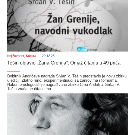
Književnost
,
Kultura
29.12.25
Tešin objavio „Žana Grenija“: Omaž čitanju u 49 priča
_______
Dobitnik Andrićeve nagrade Srđan V. Tešin predstavio je novu zbirku
u ediciji Zlatno runo, eksperimentišući sa žanrovima i formama.
Nakon prošlogodišnje nagrađivane zbirke Crna Anđelija, Srđan V.
Tešin vraća se čitaocima…