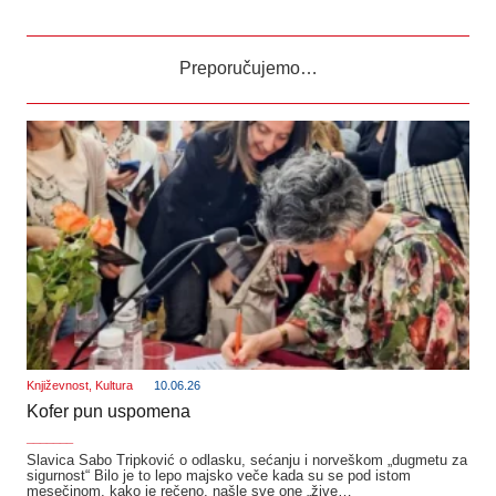
Preporučujemo…
Književnost
,
Kultura
10.06.26
Kofer pun uspomena
_______
Slavica Sabo Tripković o odlasku, sećanju i norveškom „dugmetu za
sigurnost“ Bilo je to lepo majsko veče kada su se pod istom
mesečinom, kako je rečeno, našle sve one „žive…