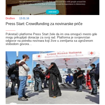
Društvo
13.01.16
Press Start: Crowdfunding za novinarske priče
_______
Pokretači platforme Press Start žele da im ona omogući mesto gde
mogu prikupljati donacije za svoj rad. Platforma je svojevrstan
odgovor na potrebu novinara koji žive u zemljama sa ugroženom
slobodom govora…