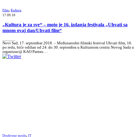
Film
,
Kultura
17.09.18
„Kultura je za sve“ – moto je 16. izdanja festivala „Uhvati sa
mnom ovaj dan/Uhvati film“
_______
Novi Sad, 17. septembar 2018. – Međunarodni filmski festival Uhvati film, 16.
po redu, biće održan od 24. do 30. septembra u Kulturnom centru Novog Sada u
organizaciji KAO Parnas.…
Društvene mreže
,
IT