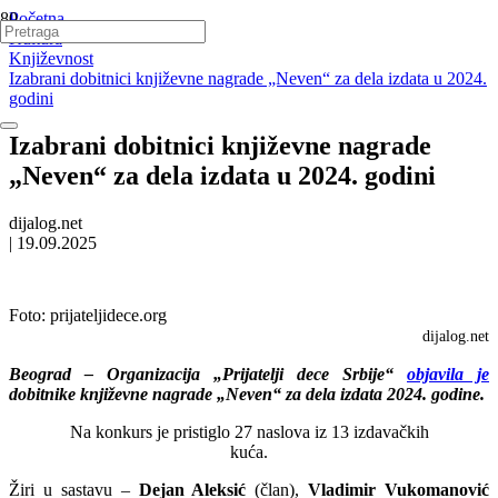
Početna
Kultura
Književnost
Izabrani dobitnici književne nagrade „Neven“ za dela izdata u 2024.
godini
Izabrani dobitnici književne nagrade
„Neven“ za dela izdata u 2024. godini
dijalog.net
|
19.09.2025
Foto:
prijateljidece.org
dijalog.net
Beograd – Organizacija „Prijatelji dece Srbije“
objavila je
dobitnike književne nagrade „Neven“ za dela izdata 2024. godine.
Na konkurs je pristiglo 27 naslova iz 13 izdavačkih
kuća.
Žiri u sastavu –
Dejan Aleksić
(član),
Vladimir Vukomanović