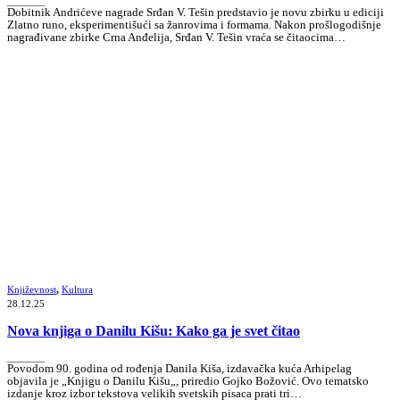
_______
Dobitnik Andrićeve nagrade Srđan V. Tešin predstavio je novu zbirku u ediciji
Zlatno runo, eksperimentišući sa žanrovima i formama. Nakon prošlogodišnje
nagrađivane zbirke Crna Anđelija, Srđan V. Tešin vraća se čitaocima…
Književnost
,
Kultura
28.12.25
Nova knjiga o Danilu Kišu: Kako ga je svet čitao
_______
Povodom 90. godina od rođenja Danila Kiša, izdavačka kuća Arhipelag
objavila je „Knjigu o Danilu Kišu„, priredio Gojko Božović. Ovo tematsko
izdanje kroz izbor tekstova velikih svetskih pisaca prati tri…