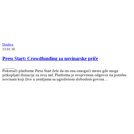
Društvo
13.01.16
Press Start: Crowdfunding za novinarske priče
_______
Pokretači platforme Press Start žele da im ona omogući mesto gde mogu
prikupljati donacije za svoj rad. Platforma je svojevrstan odgovor na potrebu
novinara koji žive u zemljama sa ugroženom slobodom govora…