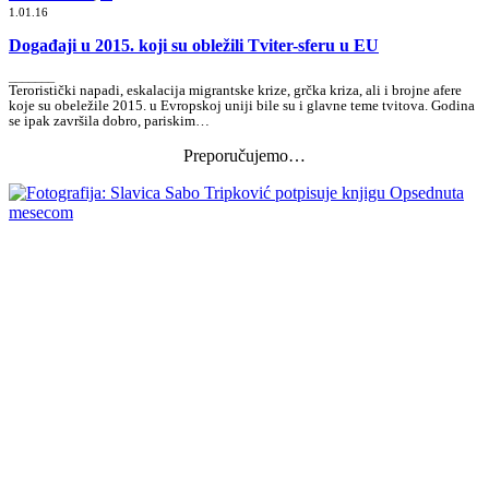
1.01.16
Događaji u 2015. koji su obležili Tviter-sferu u EU
_______
Teroristički napadi, eskalacija migrantske krize, grčka kriza, ali i brojne afere
koje su obeležile 2015. u Evropskoj uniji bile su i glavne teme tvitova. Godina
se ipak završila dobro, pariskim…
Preporučujemo…