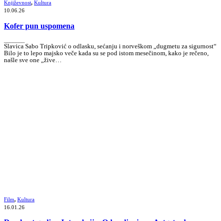
Književnost
,
Kultura
10.06.26
Kofer pun uspomena
_______
Slavica Sabo Tripković o odlasku, sećanju i norveškom „dugmetu za sigurnost“
Bilo je to lepo majsko veče kada su se pod istom mesečinom, kako je rečeno,
našle sve one „žive…
Film
,
Kultura
16.01.26