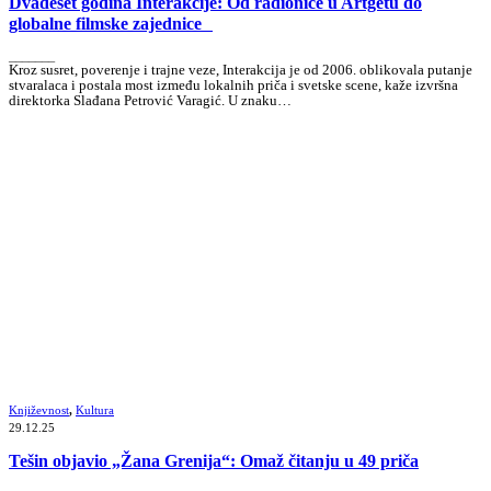
Dvadeset godina Interakcije: Od radionice u Artgetu do
globalne filmske zajednice
_______
Kroz susret, poverenje i trajne veze, Interakcija je od 2006. oblikovala putanje
stvaralaca i postala most između lokalnih priča i svetske scene, kaže izvršna
direktorka Slađana Petrović Varagić. U znaku…
Književnost
,
Kultura
29.12.25
Tešin objavio „Žana Grenija“: Omaž čitanju u 49 priča