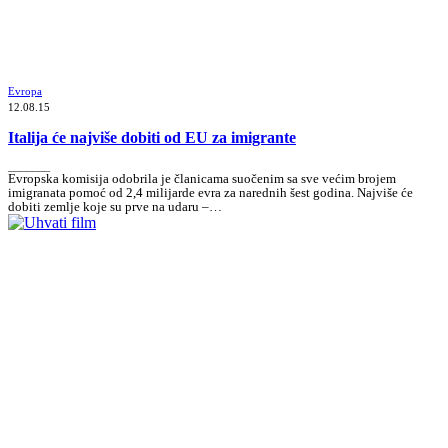
Evropa
12.08.15
Italija će najviše dobiti od EU za imigrante
_______
Evropska komisija odobrila je članicama suočenim sa sve većim brojem
imigranata pomoć od 2,4 milijarde evra za narednih šest godina. Najviše će
dobiti zemlje koje su prve na udaru –…