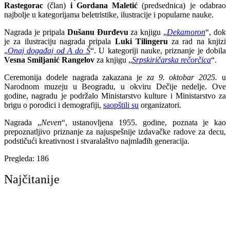
Rastegorac
(član)
i Gordana Maletić
(predsednica) je odabrao
najbolje u kategorijama beletristike, ilustracije i popularne nauke.
Nagrada je pripala
Dušanu Đurđevu
za knjigu „
Dekamoron
“, dok
je za ilustraciju nagrada pripala
Luki Tilingeru
za rad na knjizi
„
Onaj događaj od A do Š
“. U kategoriji nauke, priznanje je dobila
Vesna Smiljanić Rangelov
za knjigu „
Srpskiričarska rečorčica
“.
Ceremonija dodele nagrada zakazana je
za 9. oktobar
2025.
u
Narodnom muzeju u Beogradu, u okviru Dečije nedelje. Ove
godine, nagradu je podržalo Ministarstvo kulture i Ministarstvo za
brigu o porodici i demografiji,
saopštili su
organizatori.
Nagrada „
Neven
“, ustanovljena 1955. godine, poznata je kao
prepoznatljivo priznanje za najuspešnije izdavačke radove za decu,
podstičući kreativnost i stvaralaštvo najmlađih generacija.
Pregleda:
186
Najčitanije