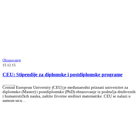
Obrazovanje
15.12.15
CEU: Stipendije za diplomske i postdiplomske programe
_______
Central European University (CEU) je međunarodni priznati univerzitet za
diplomsko (Master) i postdiplomsko (PhD) obrazovanje iz područja društvenih
i humanističkih nauka, zaštite životne sredinei matematike. CEU se nalazi u
samom srcu…