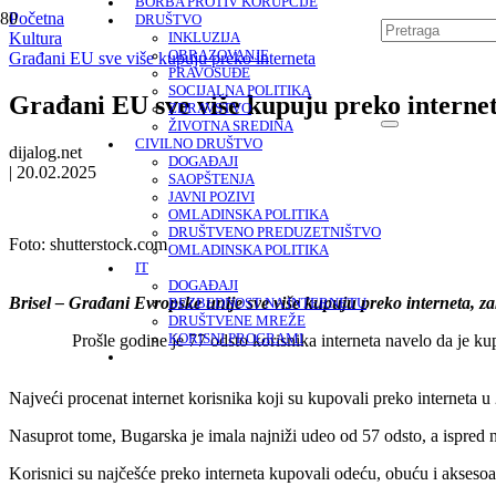
BORBA PROTIV KORUPCIJE
Početna
DRUŠTVO
Kultura
INKLUZIJA
OBRAZOVANJE
Građani EU sve više kupuju preko interneta
PRAVOSUĐE
SOCIJALNA POLITIKA
Građani EU sve više kupuju preko interne
ZDRAVSTVO
ŽIVOTNA SREDINA
CIVILNO DRUŠTVO
dijalog.net
DOGAĐAJI
|
20.02.2025
SAOPŠTENJA
JAVNI POZIVI
OMLADINSKA POLITIKA
DRUŠTVENO PREDUZETNIŠTVO
Foto:
shutterstock.com
OMLADINSKA POLITIKA
IT
DOGAĐAJI
Brisel – Građani Evropske unije sve više kupuju preko interneta, zak
BEZBEDNOST NA INTERNETU
DRUŠTVENE MREŽE
Prošle godine je 77 odsto korisnika interneta navelo da je ku
KORISNI PROGRAMI
Najveći procenat internet korisnika koji su kupovali preko interneta u
Nasuprot tome, Bugarska je imala najniži udeo od 57 odsto, a ispred nj
Korisnici su najčešće preko interneta kupovali odeću, obuću i aksesoar