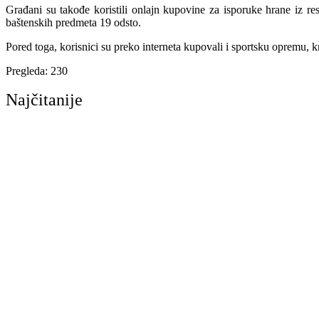
Građani su takođe koristili onlajn kupovine za isporuke hrane iz re
baštenskih predmeta 19 odsto.
Pored toga, korisnici su preko interneta kupovali i sportsku opremu, k
Pregleda:
230
Najčitanije