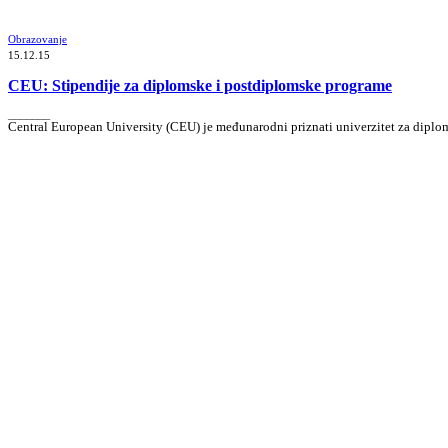
Obrazovanje
15.12.15
CEU: Stipendije za diplomske i postdiplomske programe
_______
Central European University (CEU) je međunarodni priznati univerzitet za diplo