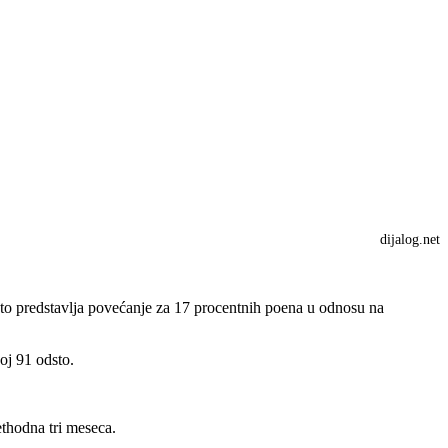
dijalog.net
, što predstavlja povećanje za 17 procentnih poena u odnosu na
oj 91 odsto.
ethodna tri meseca.