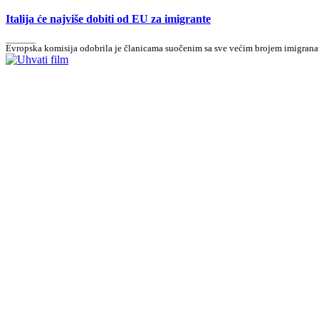
Italija će najviše dobiti od EU za imigrante
_______
Evropska komisija odobrila je članicama suočenim sa sve većim brojem imigranata