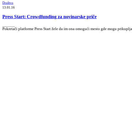
Društvo
13.01.16
Press Start: Crowdfunding za novinarske priče
_______
Pokretači platforme Press Start žele da im ona omogući mesto gde mogu prikuplj