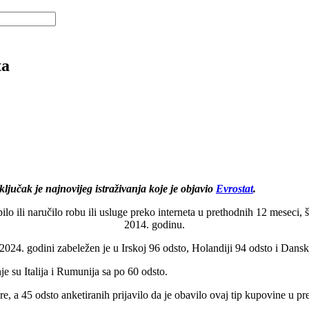
ta
ljučak je najnovijeg istraživanja koje je objavio
Evrostat
.
pilo ili naručilo robu ili usluge preko interneta u prethodnih 12 meseci
2014. godinu.
 2024. godini zabeležen je u Irskoj 96 odsto, Holandiji 94 odsto i Dansk
e su Italija i Rumunija sa po 60 odsto.
e, a 45 odsto anketiranih prijavilo da je obavilo ovaj tip kupovine u pr