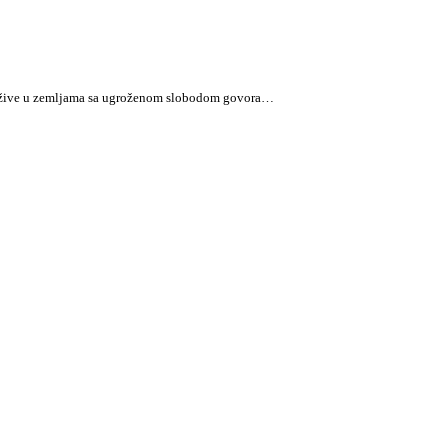
oji žive u zemljama sa ugroženom slobodom govora…