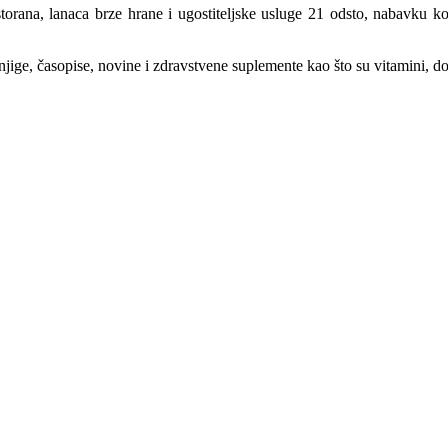
storana, lanaca brze hrane i ugostiteljske usluge 21 odsto, nabavku k
njige, časopise, novine i zdravstvene suplemente kao što su vitamini, d