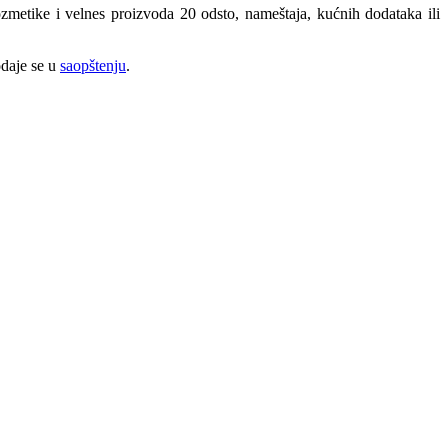
ozmetike i velnes proizvoda 20 odsto, nameštaja, kućnih dodataka ili
odaje se u
saopštenju
.