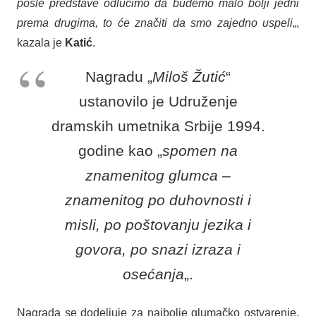
posle predstave odlučimo da budemo malo bolji jedni
prema drugima, to će značiti da smo zajedno uspeli
„,
kazala je
Katić
.
Nagradu „
Miloš Žutić
“
ustanovilo je Udruženje
dramskih umetnika Srbije 1994.
godine kao „
spomen na
znamenitog glumca –
znamenitog po duhovnosti i
misli, po poštovanju jezika i
govora, po snazi izraza i
osećanja
„.
Nagrada se dodeljuje za najbolje glumačko ostvarenje,