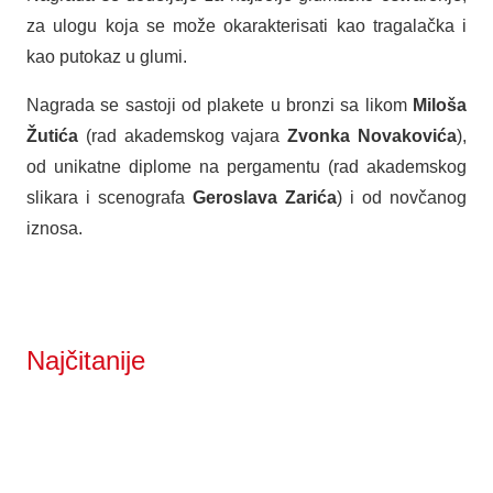
za ulogu koja se može okarakterisati kao tragalačka i
kao putokaz u glumi.
Nagrada se sastoji od plakete u bronzi sa likom
Miloša
Žutića
(rad akademskog vajara
Zvonka Novakovića
),
od unikatne diplome na pergamentu (rad akademskog
slikara i scenografa
Geroslava Zarića
) i od novčanog
iznosa.
Najčitanije