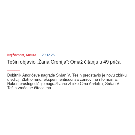
Književnost
,
Kultura
29.12.25
Tešin objavio „Žana Grenija“: Omaž čitanju u 49 priča
_______
Dobitnik Andrićeve nagrade Srđan V. Tešin predstavio je novu zbirku
u ediciji Zlatno runo, eksperimentišući sa žanrovima i formama.
Nakon prošlogodišnje nagrađivane zbirke Crna Anđelija, Srđan V.
Tešin vraća se čitaocima…