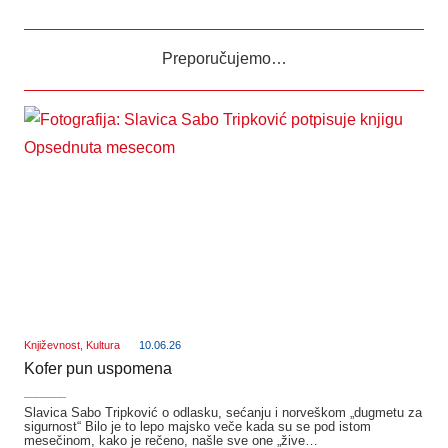
Preporučujemo…
Književnost
,
Kultura
10.06.26
Kofer pun uspomena
_______
Slavica Sabo Tripković o odlasku, sećanju i norveškom „dugmetu za
sigurnost“ Bilo je to lepo majsko veče kada su se pod istom
mesečinom, kako je rečeno, našle sve one „žive…