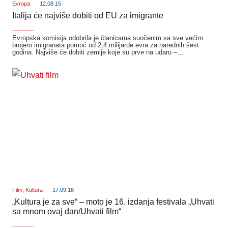
Evropa
12.08.15
Italija će najviše dobiti od EU za imigrante
_______
Evropska komisija odobrila je članicama suočenim sa sve većim
brojem imigranata pomoć od 2,4 milijarde evra za narednih šest
godina. Najviše će dobiti zemlje koje su prve na udaru –…
Film
,
Kultura
17.09.18
„Kultura je za sve“ – moto je 16. izdanja festivala „Uhvati
sa mnom ovaj dan/Uhvati film“
_______