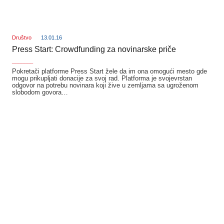
Društvo
13.01.16
Press Start: Crowdfunding za novinarske priče
_______
Pokretači platforme Press Start žele da im ona omogući mesto gde
mogu prikupljati donacije za svoj rad. Platforma je svojevrstan
odgovor na potrebu novinara koji žive u zemljama sa ugroženom
slobodom govora…