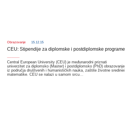
Obrazovanje
15.12.15
CEU: Stipendije za diplomske i postdiplomske programe
_______
Central European University (CEU) je međunarodni priznati
univerzitet za diplomsko (Master) i postdiplomsko (PhD) obrazovanje
iz područja društvenih i humanističkih nauka, zaštite životne sredinei
matematike. CEU se nalazi u samom srcu…