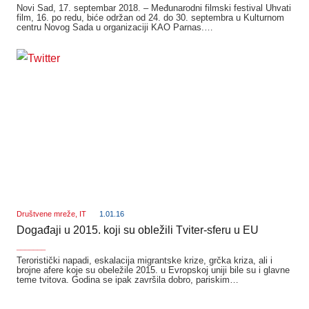
Novi Sad, 17. septembar 2018. – Međunarodni filmski festival Uhvati
film, 16. po redu, biće održan od 24. do 30. septembra u Kulturnom
centru Novog Sada u organizaciji KAO Parnas.…
Društvene mreže
,
IT
1.01.16
Događaji u 2015. koji su obležili Tviter-sferu u EU
_______
Teroristički napadi, eskalacija migrantske krize, grčka kriza, ali i
brojne afere koje su obeležile 2015. u Evropskoj uniji bile su i glavne
teme tvitova. Godina se ipak završila dobro, pariskim…