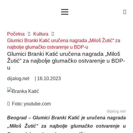
Početna
Kultura
Glumici Branki Katić uručena nagrada „Miloš Žutić“ za
najbolje glumačko ostvarenje u BDP-u
Glumici Branki Katić uručena nagrada „Miloš
Žutić“ za najbolje glumačko ostvarenje u BDP-
u
dijalog.net
|
16.10.2023
Foto:
youtube.com
dijalog.net
Beograd – Glumici Branki Katić je uručena nagrada
„Miloš Žutić“ za najbolje glumačko ostvarenje u