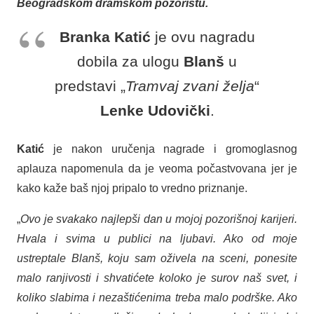
Beogradskom dramskom pozorištu.
Branka Katić
je ovu nagradu
dobila za ulogu
Blanš
u
predstavi „
Tramvaj zvani želja
“
Lenke Udovički
.
Katić
je nakon uručenja nagrade i gromoglasnog
aplauza napomenula da je veoma počastvovana jer je
kako kaže baš njoj pripalo to vredno priznanje.
„
Ovo je svakako najlepši dan u mojoj pozorišnoj karijeri.
Hvala i svima u publici na ljubavi. Ako od moje
ustreptale Blanš, koju sam oživela na sceni, ponesite
malo ranjivosti i shvatićete koloko je surov naš svet, i
koliko slabima i nezaštićenima treba malo podrške. Ako