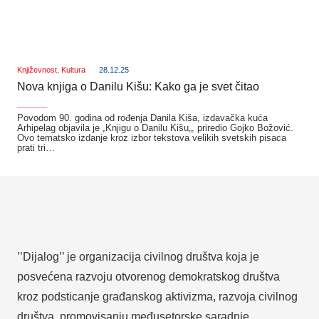
Književnost
,
Kultura
28.12.25
Nova knjiga o Danilu Kišu: Kako ga je svet čitao
_______
Povodom 90. godina od rođenja Danila Kiša, izdavačka kuća
Arhipelag objavila je „Knjigu o Danilu Kišu„, priredio Gojko Božović.
Ovo tematsko izdanje kroz izbor tekstova velikih svetskih pisaca
prati tri…
’’Dijalog’’ je organizacija civilnog društva koja je
posvećena razvoju otvorenog demokratskog društva
kroz podsticanje građanskog aktivizma, razvoja civilnog
društva, promovisanju međusetorske saradnje,