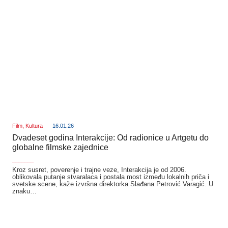
Film
,
Kultura
16.01.26
Dvadeset godina Interakcije: Od radionice u Artgetu do
globalne filmske zajednice
_______
Kroz susret, poverenje i trajne veze, Interakcija je od 2006.
oblikovala putanje stvaralaca i postala most između lokalnih priča i
svetske scene, kaže izvršna direktorka Slađana Petrović Varagić. U
znaku…