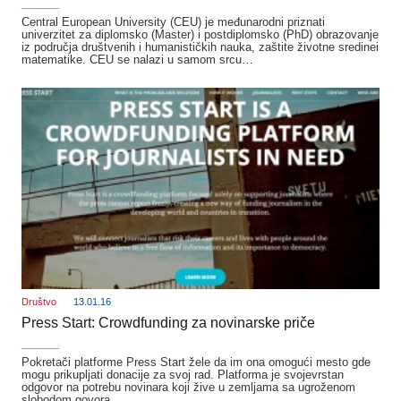
_______
Central European University (CEU) je međunarodni priznati
univerzitet za diplomsko (Master) i postdiplomsko (PhD) obrazovanje
iz područja društvenih i humanističkih nauka, zaštite životne sredinei
matematike. CEU se nalazi u samom srcu…
Društvo
13.01.16
Press Start: Crowdfunding za novinarske priče
_______
Pokretači platforme Press Start žele da im ona omogući mesto gde
mogu prikupljati donacije za svoj rad. Platforma je svojevrstan
odgovor na potrebu novinara koji žive u zemljama sa ugroženom
slobodom govora…