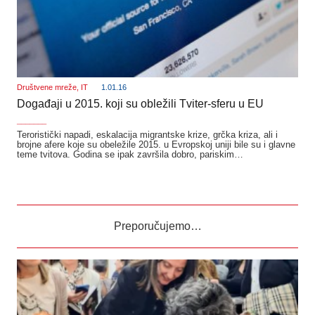
Društvene mreže
,
IT
1.01.16
Događaji u 2015. koji su obležili Tviter-sferu u EU
_______
Teroristički napadi, eskalacija migrantske krize, grčka kriza, ali i
brojne afere koje su obeležile 2015. u Evropskoj uniji bile su i glavne
teme tvitova. Godina se ipak završila dobro, pariskim…
Preporučujemo…