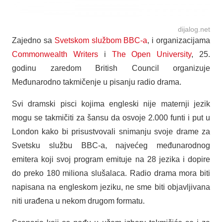
dijalog.net
Zajedno sa
Svetskom službom BBC-a
, i organizacijama
Commonwealth Writers
i
The Open University
, 25.
godinu zaredom British Council organizuje
Međunarodno takmičenje u pisanju radio drama.
Svi dramski pisci kojima engleski nije maternji jezik
mogu se takmičiti za šansu da osvoje 2.000 funti i put u
London kako bi prisustvovali snimanju svoje drame za
Svetsku službu BBC-a, najvećeg međunarodnog
emitera koji svoj program emituje na 28 jezika i dopire
do preko 180 miliona slušalaca. Radio drama mora biti
napisana na engleskom jeziku, ne sme biti objavljivana
niti urađena u nekom drugom formatu.