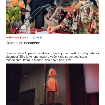
Književnost
,
Kultura
10.06.26
Kofer pun uspomena
_______
Slavica Sabo Tripković o odlasku, sećanju i norveškom „dugmetu za
sigurnost“ Bilo je to lepo majsko veče kada su se pod istom
mesečinom, kako je rečeno, našle sve one „žive…