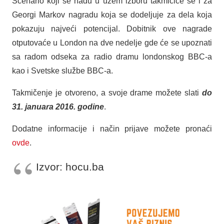
Scenario koji se nađu u užem izboru takmičiće se i za
Georgi Markov nagradu koja se dodeljuje za dela koja
pokazuju najveći potencijal. Dobitnik ove nagrade
otputovaće u London na dve nedelje gde će se upoznati
sa radom odseka za radio dramu londonskog BBC-a
kao i Svetske službe BBC-a.
Takmičenje je otvoreno, a svoje drame možete slati
do
31. januara 2016. godine
.
Dodatne informacije i način prijave možete pronaći
ovde
.
Izvor: hocu.ba