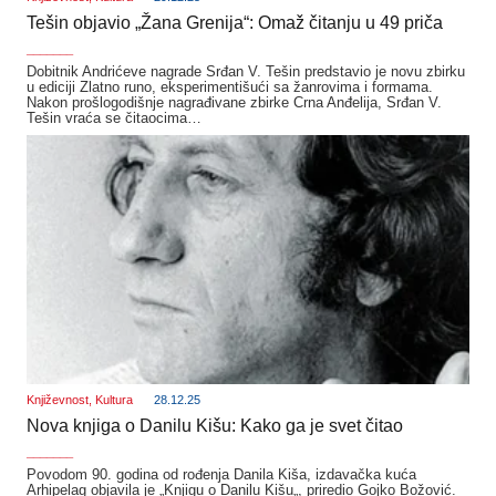
Tešin objavio „Žana Grenija“: Omaž čitanju u 49 priča
_______
Dobitnik Andrićeve nagrade Srđan V. Tešin predstavio je novu zbirku
u ediciji Zlatno runo, eksperimentišući sa žanrovima i formama.
Nakon prošlogodišnje nagrađivane zbirke Crna Anđelija, Srđan V.
Tešin vraća se čitaocima…
Književnost
,
Kultura
28.12.25
Nova knjiga o Danilu Kišu: Kako ga je svet čitao
_______
Povodom 90. godina od rođenja Danila Kiša, izdavačka kuća
Arhipelag objavila je „Knjigu o Danilu Kišu„, priredio Gojko Božović.