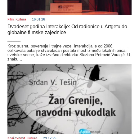
Film
,
Kultura
16.01.26
Dvadeset godina Interakcije: Od radionice u Artgetu do
globalne filmske zajednice
_______
Kroz susret, poverenje i trajne veze, Interakcija je od 2006.
oblikovala putanje stvaralaca i postala most između lokalnih priča i
svetske scene, kaže izvršna direktorka Slađana Petrović Varagić. U
znaku…
Književnost
,
Kultura
29.12.25