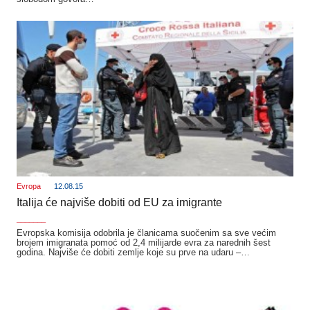
Evropa
12.08.15
Italija će najviše dobiti od EU za imigrante
_______
Evropska komisija odobrila je članicama suočenim sa sve većim
brojem imigranata pomoć od 2,4 milijarde evra za narednih šest
godina. Najviše će dobiti zemlje koje su prve na udaru –…