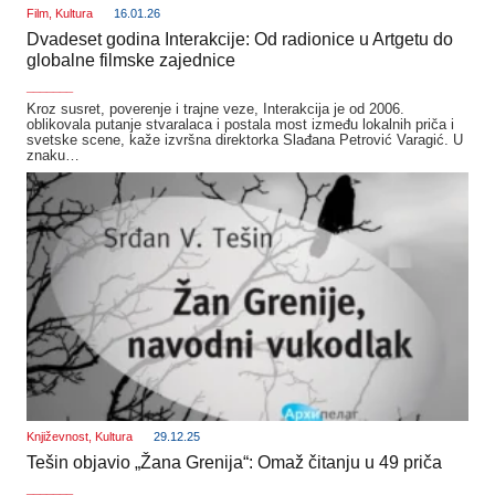
Film
,
Kultura
16.01.26
Dvadeset godina Interakcije: Od radionice u Artgetu do
globalne filmske zajednice
_______
Kroz susret, poverenje i trajne veze, Interakcija je od 2006.
oblikovala putanje stvaralaca i postala most između lokalnih priča i
svetske scene, kaže izvršna direktorka Slađana Petrović Varagić. U
znaku…
Književnost
,
Kultura
29.12.25
Tešin objavio „Žana Grenija“: Omaž čitanju u 49 priča
_______