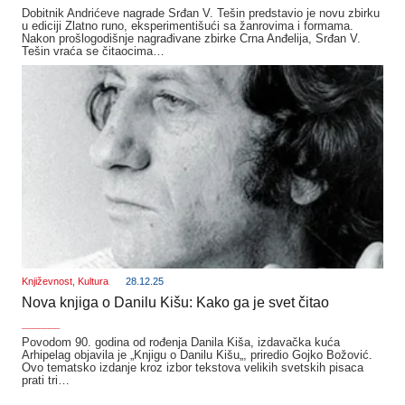
Dobitnik Andrićeve nagrade Srđan V. Tešin predstavio je novu zbirku
u ediciji Zlatno runo, eksperimentišući sa žanrovima i formama.
Nakon prošlogodišnje nagrađivane zbirke Crna Anđelija, Srđan V.
Tešin vraća se čitaocima…
Književnost
,
Kultura
28.12.25
Nova knjiga o Danilu Kišu: Kako ga je svet čitao
_______
Povodom 90. godina od rođenja Danila Kiša, izdavačka kuća
Arhipelag objavila je „Knjigu o Danilu Kišu„, priredio Gojko Božović.
Ovo tematsko izdanje kroz izbor tekstova velikih svetskih pisaca
prati tri…