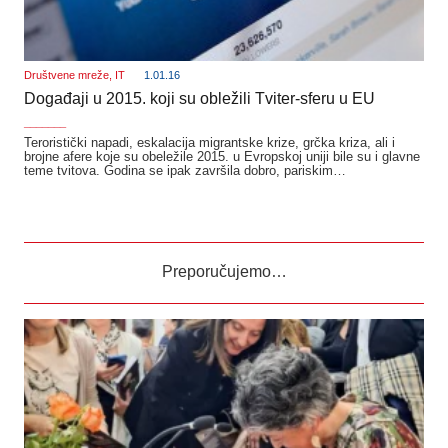
Društvene mreže
,
IT
1.01.16
Događaji u 2015. koji su obležili Tviter-sferu u EU
_______
Teroristički napadi, eskalacija migrantske krize, grčka kriza, ali i
brojne afere koje su obeležile 2015. u Evropskoj uniji bile su i glavne
teme tvitova. Godina se ipak završila dobro, pariskim…
Preporučujemo…