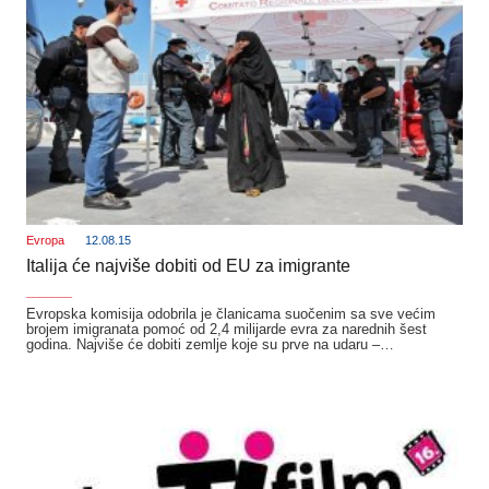
Evropa
12.08.15
Italija će najviše dobiti od EU za imigrante
_______
Evropska komisija odobrila je članicama suočenim sa sve većim
brojem imigranata pomoć od 2,4 milijarde evra za narednih šest
godina. Najviše će dobiti zemlje koje su prve na udaru –…