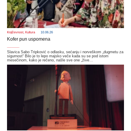
Književnost
,
Kultura
10.06.26
Kofer pun uspomena
_______
Slavica Sabo Tripković o odlasku, sećanju i norveškom „dugmetu za
sigurnost“ Bilo je to lepo majsko veče kada su se pod istom
mesečinom, kako je rečeno, našle sve one „žive…