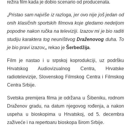
režira film kada je dobio scenario od producenata.
„
Pristao sam najviše iz razloga, jer ovo nije još jedan od
onih klasičnih sportskih filmova koje gledamo nedeljom
popodne nakon ručka na televiziji. Izazov mi je bio raditi
studiju karaktera tog neuništivog
Draženovog
duha. To
je bio pravi izazov
„, rekao je
Šerbedžija
.
Film je nastao i u srpskoj koprodukciji, uz podršku
Hrvatskog Audiovizualnog Centra, Hrvatske
radiotelevizije, Slovenskog Filmskog Centra i Filmskog
Centra Srbije.
Svetska premijera filma je održana u Šibeniku, rodnom
Draženov gradu, na datum njegovog rođenja, a nakon
uspeha u bioskopima u Hrvatskoj, od 5. decembra
zaživeće i na repertoaru bioskopa širom Srbije.