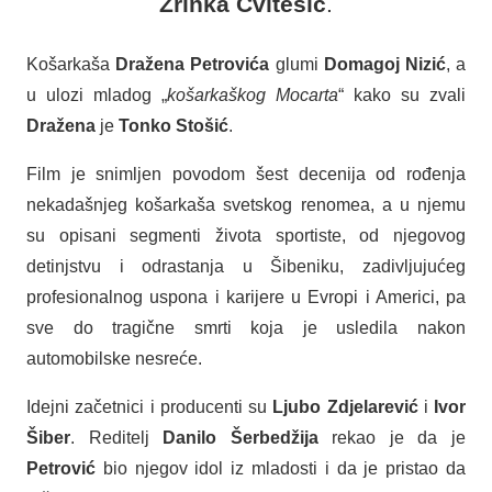
Zrinka Cvitešić
.
Košarkaša
Dražena Petrovića
glumi
Domagoj Nizić
, a
u ulozi mladog „
košarkaškog Mocarta
“ kako su zvali
Dražena
je
Tonko Stošić
.
Film je snimljen povodom šest decenija od rođenja
nekadašnjeg košarkaša svetskog renomea, a u njemu
su opisani segmenti života sportiste, od njegovog
detinjstvu i odrastanja u Šibeniku, zadivljujućeg
profesionalnog uspona i karijere u Evropi i Americi, pa
sve do tragične smrti koja je usledila nakon
automobilske nesreće.
Idejni začetnici i producenti su
Ljubo Zdjelarević
i
Ivor
Šiber
. Reditelj
Danilo Šerbedžija
rekao je da je
Petrović
bio njegov idol iz mladosti i da je pristao da