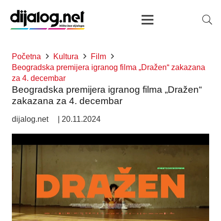
Početna
Kultura
Film
Beogradska premijera igranog filma „Dražen“ zakazana
za 4. decembar
Beogradska premijera igranog filma „Dražen“
zakazana za 4. decembar
dijalog.net
|
20.11.2024