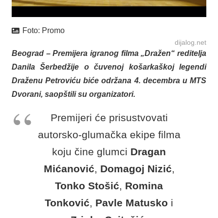
Foto:
Promo
dijalog.net
Beograd – Premijera igranog filma „Dražen“ reditelja
Danila Šerbedžije o čuvenoj košarkaškoj legendi
Draženu Petroviću biće održana 4. decembra u MTS
Dvorani, saopštili su organizatori.
Premijeri će prisustvovati
autorsko-glumačka ekipe filma
koju čine glumci
Dragan
Mićanović
,
Domagoj Nizić
,
Tonko Stošić
,
Romina
Tonković
,
Pavle Matusko
i