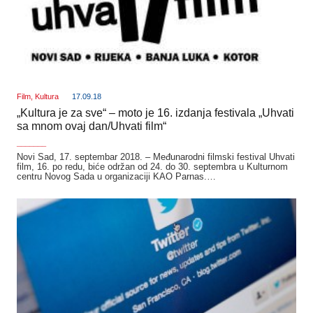
Film
,
Kultura
17.09.18
„Kultura je za sve“ – moto je 16. izdanja festivala „Uhvati
sa mnom ovaj dan/Uhvati film“
_______
Novi Sad, 17. septembar 2018. – Međunarodni filmski festival Uhvati
film, 16. po redu, biće održan od 24. do 30. septembra u Kulturnom
centru Novog Sada u organizaciji KAO Parnas.…