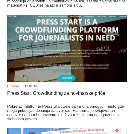
iz područja društvenih i humanističkih nauka, zaštite životne sredinei
matematike. CEU se nalazi u samom srcu…
Društvo
13.01.16
Press Start: Crowdfunding za novinarske priče
_______
Pokretači platforme Press Start žele da im ona omogući mesto gde
mogu prikupljati donacije za svoj rad. Platforma je svojevrstan
odgovor na potrebu novinara koji žive u zemljama sa ugroženom
slobodom govora…