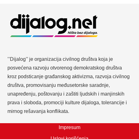
’’Dijalog’’ je organizacija civilnog društva koja je
posvećena razvoju otvorenog demokratskog društva
kroz podsticanje građanskog aktivizma, razvoja civilnog
društva, promovisanju međusetorske saradnje,
unapređenju, poštovanju i zaštiti ljudskih i manjinskih
prava i sloboda, promociji kulture dijaloga, tolerancije i
mirnog rešavanja konflikata.
Impresum
Uslovi korišćenja