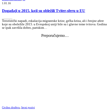
1.01.16
Događaji u 2015. koji su obležili Tviter-sferu u EU
_______
Teroristički napadi, eskalacija migrantske krize, grčka kriza, ali i brojne afere
koje su obeležile 2015. u Evropskoj uniji bile su i glavne teme tvitova. Godina
se ipak završila dobro, pariskim…
Preporučujemo…
Civilno društvo
,
Javni pozivi