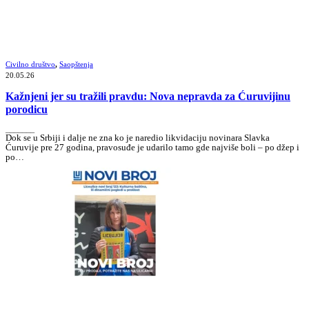
Civilno društvo
,
Saopštenja
20.05.26
Kažnjeni jer su tražili pravdu: Nova nepravda za Ćuruvijinu
porodicu
_______
Dok se u Srbiji i dalje ne zna ko je naredio likvidaciju novinara Slavka
Ćuruvije pre 27 godina, pravosuđe je udarilo tamo gde najviše boli – po džep i
po…