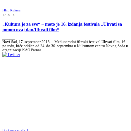
Film
,
Kultura
17.09.18
„Kultura je za sve“ – moto je 16. izdanja festivala „Uhvati sa
mnom ovaj dan/Uhvati film“
_______
Novi Sad, 17. septembar 2018. – Međunarodni filmski festival Uhvati film, 16.
po redu, biće održan od 24. do 30. septembra u Kulturnom centru Novog Sada u
organizaciji KAO Parnas.…
Društvene mreže
,
IT