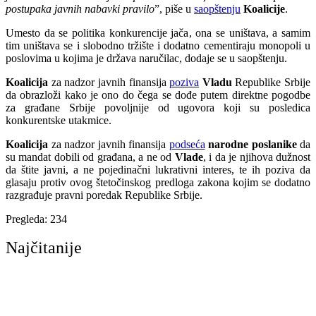
postupaka javnih nabavki pravilo
”, piše u
saopštenju
Koalicije
.
Umesto da se politika konkurencije jača, ona se uništava, a samim
tim uništava se i slobodno tržište i dodatno cementiraju monopoli u
poslovima u kojima je država naručilac, dodaje se u saopštenju.
Koalicija
za nadzor javnih finansija
poziva
Vladu
Republike Srbije
da obrazloži kako je ono do čega se dođe putem direktne pogodbe
za građane Srbije povoljnije od ugovora koji su posledica
konkurentske utakmice.
Koalicija
za nadzor javnih finansija
podseća
narodne poslanike
da
su mandat dobili od građana, a ne od
Vlade
, i da je njihova dužnost
da štite javni, a ne pojedinačni lukrativni interes, te ih poziva da
glasaju protiv ovog štetočinskog predloga zakona kojim se dodatno
razgrađuje pravni poredak Republike Srbije.
Pregleda:
234
Najčitanije