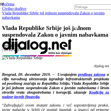
Početna
Civilno društvo
Vlada Republike Srbije još jednom suspendovala Zakon o javnim
nabavkama
Vlada Republike Srbije još jednom
suspendovala Zakon o javnim nabavkama
dijalog.net
|
09.12.2019
dijalog.net
Beograd, 09. decembar 2019. – Usvajanjem
predloga zakona
u
cilju navodnog ubrzavanja izgradnje infrastrukturnih projekata
od posebnog značaja za Republiku Srbiju, Vlada Republike Srbije
je još jednom suspendovala Zakon o javnim nabavkama i širom
otvorila vrata zloupotrebama i korupciji, ukazuje
Koalicija za
nadzor javnih finansija
.
“
Zahvaljujući ovom mutant zakonu i već uspostavljenoj praksi,
javne nabavke u Srbiji će postati izuzetak, a izuzeci od primene