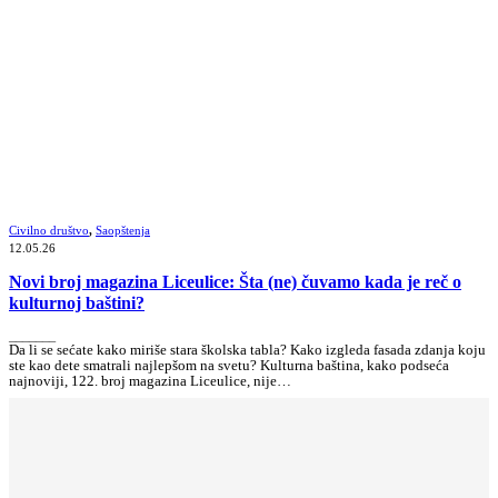
Civilno društvo
,
Saopštenja
12.05.26
Novi broj magazina Liceulice: Šta (ne) čuvamo kada je reč o
kulturnoj baštini?
_______
Da li se sećate kako miriše stara školska tabla? Kako izgleda fasada zdanja koju
ste kao dete smatrali najlepšom na svetu? Kulturna baština, kako podseća
najnoviji, 122. broj magazina Liceulice, nije…