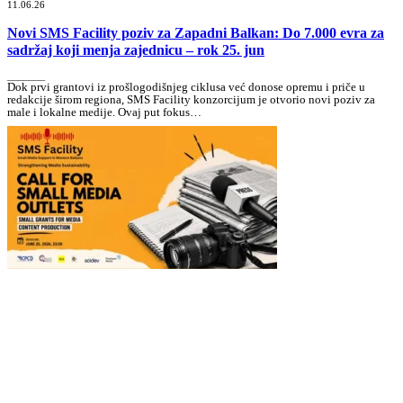
11.06.26
Novi SMS Facility poziv za Zapadni Balkan: Do 7.000 evra za
sadržaj koji menja zajednicu – rok 25. jun
_______
Dok prvi grantovi iz prošlogodišnjeg ciklusa već donose opremu i priče u
redakcije širom regiona, SMS Facility konzorcijum je otvorio novi poziv za
male i lokalne medije. Ovaj put fokus…