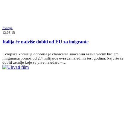
Evropa
12.08.15
Italija će najviše dobiti od EU za imigrante
_______
Evropska komisija odobrila je članicama suočenim sa sve većim brojem
imigranata pomoć od 2,4 milijarde evra za narednih šest godina. Najviše će
dobiti zemlje koje su prve na udaru –…