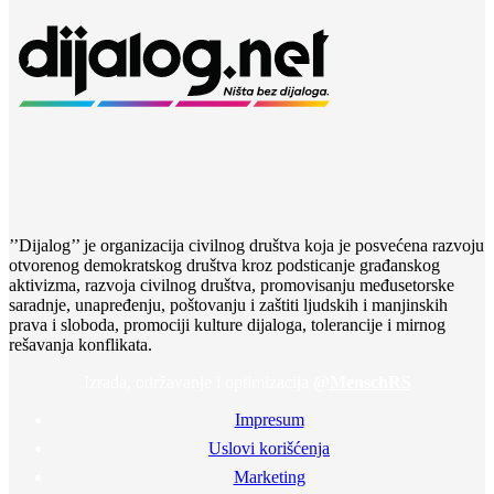
’’Dijalog’’ je organizacija civilnog društva koja je posvećena razvoju
otvorenog demokratskog društva kroz podsticanje građanskog
aktivizma, razvoja civilnog društva, promovisanju međusetorske
saradnje, unapređenju, poštovanju i zaštiti ljudskih i manjinskih
prava i sloboda, promociji kulture dijaloga, tolerancije i mirnog
rešavanja konflikata.
Izrada, održavanje i optimizacija
@MenschRS
Impresum
Uslovi korišćenja
Marketing