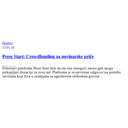
Društvo
13.01.16
Press Start: Crowdfunding za novinarske priče
_______
Pokretači platforme Press Start žele da im ona omogući mesto gde mogu
prikupljati donacije za svoj rad. Platforma je svojevrstan odgovor na potrebu
novinara koji žive u zemljama sa ugroženom slobodom govora…