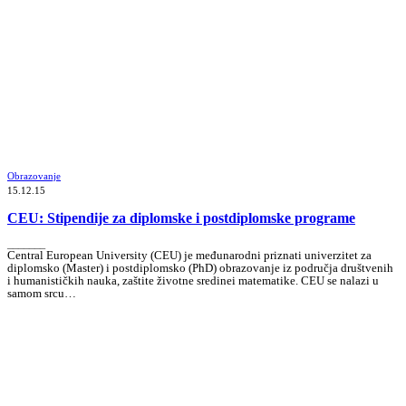
Obrazovanje
15.12.15
CEU: Stipendije za diplomske i postdiplomske programe
_______
Central European University (CEU) je međunarodni priznati univerzitet za
diplomsko (Master) i postdiplomsko (PhD) obrazovanje iz područja društvenih
i humanističkih nauka, zaštite životne sredinei matematike. CEU se nalazi u
samom srcu…