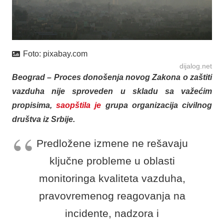
Foto:
pixabay.com
dijalog.net
Beograd – Proces donošenja novog Zakona o zaštiti
vazduha nije sproveden u skladu sa važećim
propisima,
saopštila je
grupa organizacija civilnog
društva iz Srbije.
Predložene izmene ne rešavaju
ključne probleme u oblasti
monitoringa kvaliteta vazduha,
pravovremenog reagovanja na
incidente, nadzora i