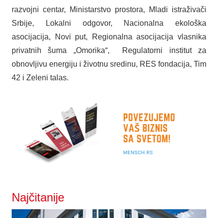
razvojni centar, Ministarstvo prostora, Mladi istraživači
Srbije, Lokalni odgovor, Nacionalna ekološka
asocijacija, Novi put, Regionalna asocijacija vlasnika
privatnih šuma „Omorika“, Regulatorni institut za
obnovljivu energiju i životnu sredinu, RES fondacija, Tim
42 i Zeleni talas.
Najčitanije