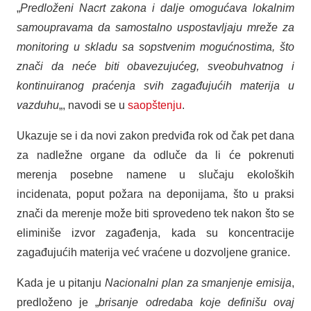
„
Predloženi Nacrt zakona i dalje omogućava lokalnim
samoupravama da samostalno uspostavljaju mreže za
monitoring u skladu sa sopstvenim mogućnostima, što
znači da neće biti obavezujućeg, sveobuhvatnog i
kontinuiranog praćenja svih zagađujućih materija u
vazduhu
„, navodi se u
saopštenju
.
Ukazuje se i da novi zakon predviđa rok od čak pet dana
za nadležne organe da odluče da li će pokrenuti
merenja posebne namene u slučaju ekoloških
incidenata, poput požara na deponijama, što u praksi
znači da merenje može biti sprovedeno tek nakon što se
eliminiše izvor zagađenja, kada su koncentracije
zagađujućih materija već vraćene u dozvoljene granice.
Kada je u pitanju
Nacionalni plan za smanjenje emisija
,
predloženo je „
brisanje odredaba koje definišu ovaj