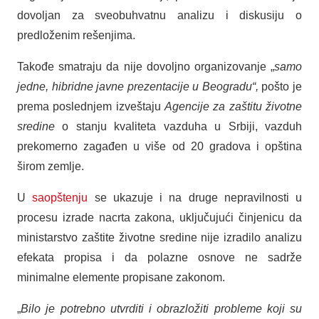
dovoljan za sveobuhvatnu analizu i diskusiju o
predloženim rešenjima.
Takođe smatraju da nije dovoljno organizovanje „
samo
jedne, hibridne javne prezentacije u Beogradu“,
pošto je
prema poslednjem izveštaju
Agencije za zaštitu životne
sredine
o stanju kvaliteta vazduha u Srbiji, vazduh
prekomerno zagađen u više od 20 gradova i opština
širom zemlje.
U
saopštenju
se ukazuje i na druge nepravilnosti u
procesu izrade nacrta zakona, uključujući činjenicu da
ministarstvo zaštite životne sredine nije izradilo analizu
efekata propisa i da polazne osnove ne sadrže
minimalne elemente propisane zakonom.
„
Bilo je potrebno utvrditi i obrazložiti probleme koji su