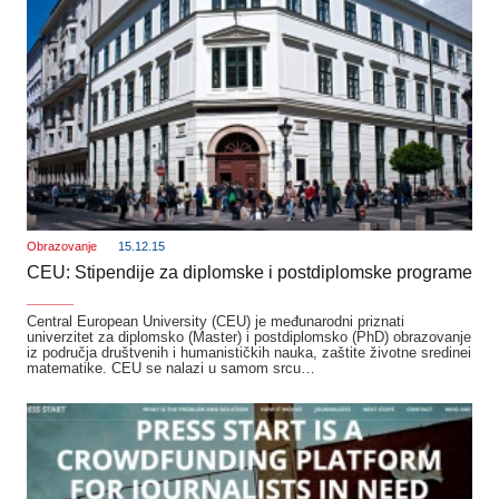
Obrazovanje
15.12.15
CEU: Stipendije za diplomske i postdiplomske programe
_______
Central European University (CEU) je međunarodni priznati
univerzitet za diplomsko (Master) i postdiplomsko (PhD) obrazovanje
iz područja društvenih i humanističkih nauka, zaštite životne sredinei
matematike. CEU se nalazi u samom srcu…