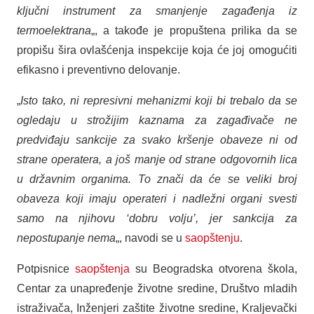
ključni instrument za smanjenje zagađenja iz
termoelektrana
„, a takođe je propuštena prilika da se
propišu šira ovlašćenja inspekcije koja će joj omogućiti
efikasno i preventivno delovanje.
„
Isto tako, ni represivni mehanizmi koji bi trebalo da se
ogledaju u strožijim kaznama za zagađivače ne
predviđaju sankcije za svako kršenje obaveze ni od
strane operatera, a još manje od strane odgovornih lica
u državnim organima. To znači da će se veliki broj
obaveza koji imaju operateri i nadležni organi svesti
samo na njihovu ‘dobru volju’, jer sankcija za
nepostupanje nema
„, navodi se u
saopštenju
.
Potpisnice
saopštenja
su Beogradska otvorena škola,
Centar za unapređenje životne sredine, Društvo mladih
istraživača, Inženjeri zaštite životne sredine, Kraljevački