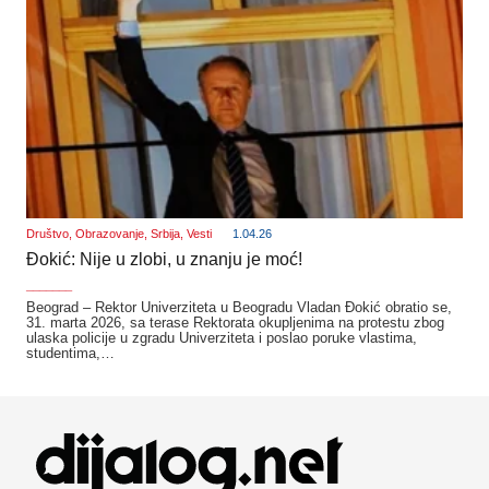
Društvo
,
Obrazovanje
,
Srbija
,
Vesti
1.04.26
Đokić: Nije u zlobi, u znanju je moć!
_______
Beograd – Rektor Univerziteta u Beogradu Vladan Đokić obratio se,
31. marta 2026, sa terase Rektorata okupljenima na protestu zbog
ulaska policije u zgradu Univerziteta i poslao poruke vlastima,
studentima,…