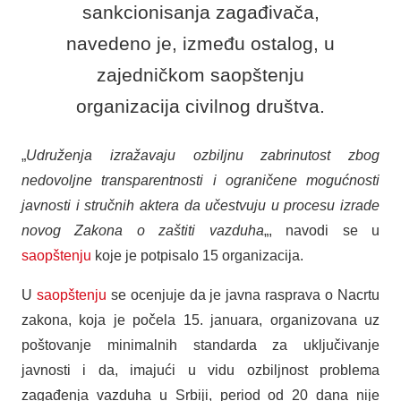
sankcionisanja zagađivača,
navedeno je, između ostalog, u
zajedničkom saopštenju
organizacija civilnog društva.
„
Udruženja izražavaju ozbiljnu zabrinutost zbog
nedovoljne transparentnosti i ograničene mogućnosti
javnosti i stručnih aktera da učestvuju u procesu izrade
novog Zakona o zaštiti vazduha
„, navodi se u
saopštenju
koje je potpisalo 15 organizacija.
U
saopštenju
se ocenjuje da je javna rasprava o Nacrtu
zakona, koja je počela 15. januara, organizovana uz
poštovanje minimalnih standarda za uključivanje
javnosti i da, imajući u vidu ozbiljnost problema
zagađenja vazduha u Srbiji, period od 20 dana nije