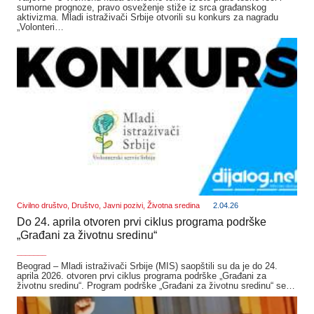
sumorne prognoze, pravo osveženje stiže iz srca građanskog
aktivizma. Mladi istraživači Srbije otvorili su konkurs za nagradu
„Volonteri…
Civilno društvo
,
Društvo
,
Javni pozivi
,
Životna sredina
2.04.26
Do 24. aprila otvoren prvi ciklus programa podrške
„Građani za životnu sredinu“
_______
Beograd – Mladi istraživači Srbije (MIS) saopštili su da je do 24.
aprila 2026. otvoren prvi ciklus programa podrške „Građani za
životnu sredinu“. Program podrške „Građani za životnu sredinu“ se…