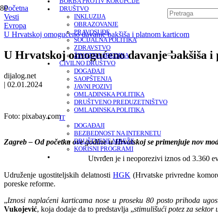
BORBA PROTIV KORUPCIJE
Početna
DRUŠTVO
Vesti
INKLUZIJA
OBRAZOVANJE
Evropa
PRAVOSUĐE
U Hrvatskoj omogućeno davanje bakšiša i platnom karticom
SOCIJALNA POLITIKA
ZDRAVSTVO
U Hrvatskoj omogućeno davanje bakšiša i
ŽIVOTNA SREDINA
CIVILNO DRUŠTVO
DOGAĐAJI
dijalog.net
SAOPŠTENJA
|
02.01.2024
JAVNI POZIVI
OMLADINSKA POLITIKA
DRUŠTVENO PREDUZETNIŠTVO
OMLADINSKA POLITIKA
Foto:
pixabay.com
IT
DOGAĐAJI
BEZBEDNOST NA INTERNETU
Zagreb – Od početka ove godine u Hrvatskoj se primenjuje nov model
DRUŠTVENE MREŽE
KORISNI PROGRAMI
Utvrđen je i neoporezivi iznos od 3.360 ev
Udruženje ugostiteljskih delatnosti
HGK
(Hrvatske privredne komore)
poreske reforme.
„
Iznosi naplaćeni karticama nose u proseku 80 posto prihoda ugost
Vukojević
, koja dodaje da to predstavlja „
stimulišući potez za sektor 