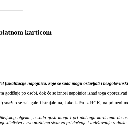
 platnom karticom
 fiskalizacije napojnica, koje se sada mogu ostavljati i bezgotovinsk
ra godišnje po osobi, dok će se iznosi napojnica iznad toga oporezivat
 snažno se zalagalo i istrajalo na, kako ističu iz HGK, na primeni mo
iteljskog objekta, a sada gosti mogu i pri plaćanju karticama da os
ugostiteljstva i vrlo pozitivnu stvar za privlačenje i zadržavanje radnika