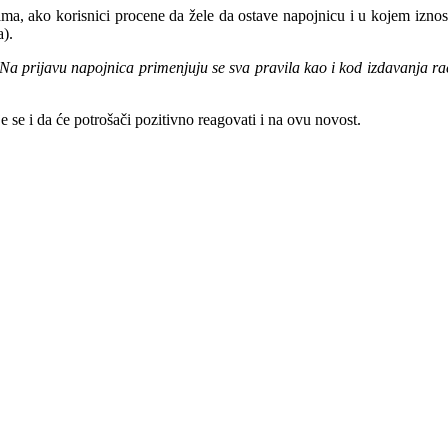
a, ako korisnici procene da žele da ostave napojnicu i u kojem iznosu,
a).
Na prijavu napojnica primenjuju se sva pravila kao i kod izdavanja ra
se i da će potrošači pozitivno reagovati i na ovu novost.