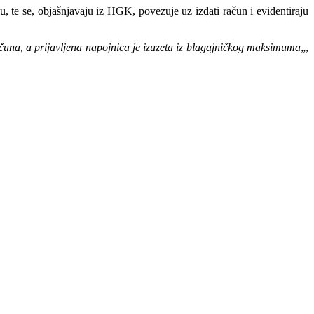
 te se, objašnjavaju iz HGK, povezuje uz izdati račun i evidentiraju
čuna, a prijavljena napojnica je izuzeta iz blagajničkog maksimuma
„,