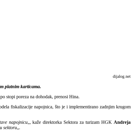
dijalog.net
im platnim karticama.
i po stopi poreza na dohodak, prenosi Hina.
dela fiskalizacije napojnica, što je i implementirano zadnjim krugom
tave napojnicu
„, kaže direktorka Sektora za turizam HGK
Andreja
 u sektoru
„.