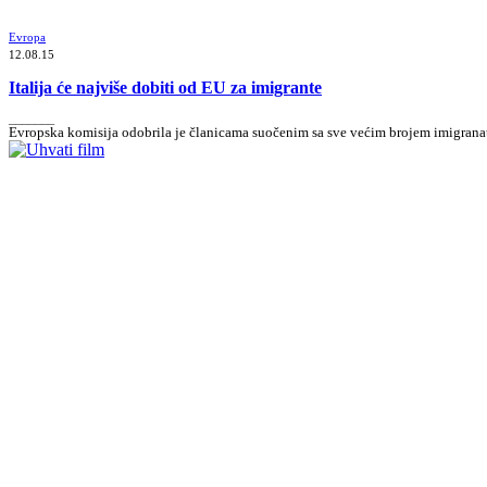
Evropa
12.08.15
Italija će najviše dobiti od EU za imigrante
_______
Evropska komisija odobrila je članicama suočenim sa sve većim brojem imigranata