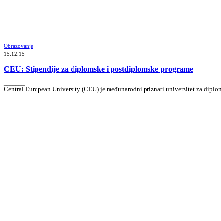
Obrazovanje
15.12.15
CEU: Stipendije za diplomske i postdiplomske programe
_______
Central European University (CEU) je međunarodni priznati univerzitet za diplo