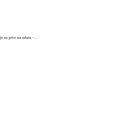
oje su prve na udaru –…