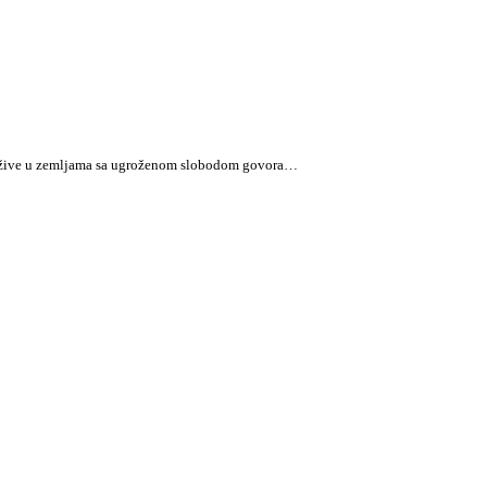
oji žive u zemljama sa ugroženom slobodom govora…