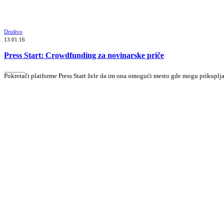
Društvo
13.01.16
Press Start: Crowdfunding za novinarske priče
_______
Pokretači platforme Press Start žele da im ona omogući mesto gde mogu prikuplj