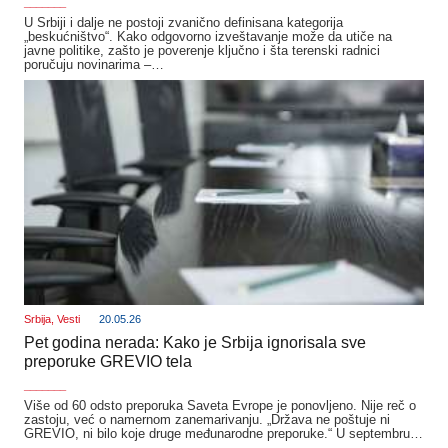
_______
U Srbiji i dalje ne postoji zvanično definisana kategorija
„beskućništvo“. Kako odgovorno izveštavanje može da utiče na
javne politike, zašto je poverenje ključno i šta terenski radnici
poručuju novinarima –…
Srbija
,
Vesti
20.05.26
Pet godina nerada: Kako je Srbija ignorisala sve
preporuke GREVIO tela
_______
Više od 60 odsto preporuka Saveta Evrope je ponovljeno. Nije reč o
zastoju, već o namernom zanemarivanju. „Država ne poštuje ni
GREVIO, ni bilo koje druge međunarodne preporuke.“ U septembru…