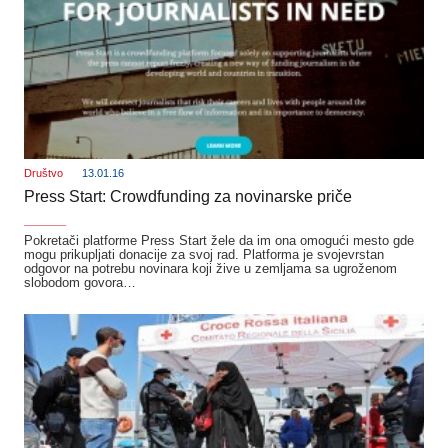
Društvo
13.01.16
Press Start: Crowdfunding za novinarske priče
_______
Pokretači platforme Press Start žele da im ona omogući mesto gde
mogu prikupljati donacije za svoj rad. Platforma je svojevrstan
odgovor na potrebu novinara koji žive u zemljama sa ugroženom
slobodom govora…