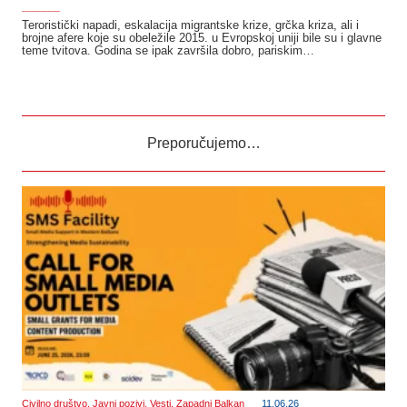
_______
Teroristički napadi, eskalacija migrantske krize, grčka kriza, ali i
brojne afere koje su obeležile 2015. u Evropskoj uniji bile su i glavne
teme tvitova. Godina se ipak završila dobro, pariskim…
Preporučujemo…
Civilno društvo
,
Javni pozivi
,
Vesti
,
Zapadni Balkan
11.06.26