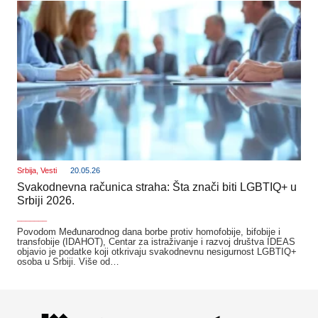
Srbija
,
Vesti
20.05.26
Svakodnevna računica straha: Šta znači biti LGBTIQ+ u
Srbiji 2026.
_______
Povodom Međunarodnog dana borbe protiv homofobije, bifobije i
transfobije (IDAHOT), Centar za istraživanje i razvoj društva IDEAS
objavio je podatke koji otkrivaju svakodnevnu nesigurnost LGBTIQ+
osoba u Srbiji. Više od…