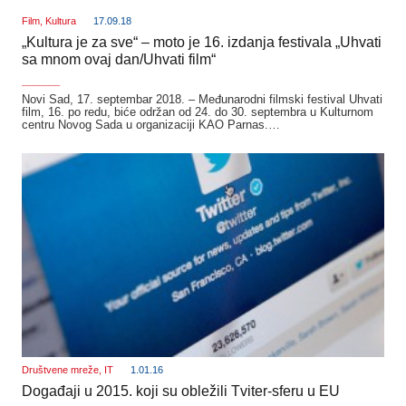
Film
,
Kultura
17.09.18
„Kultura je za sve“ – moto je 16. izdanja festivala „Uhvati
sa mnom ovaj dan/Uhvati film“
_______
Novi Sad, 17. septembar 2018. – Međunarodni filmski festival Uhvati
film, 16. po redu, biće održan od 24. do 30. septembra u Kulturnom
centru Novog Sada u organizaciji KAO Parnas.…
Društvene mreže
,
IT
1.01.16
Događaji u 2015. koji su obležili Tviter-sferu u EU