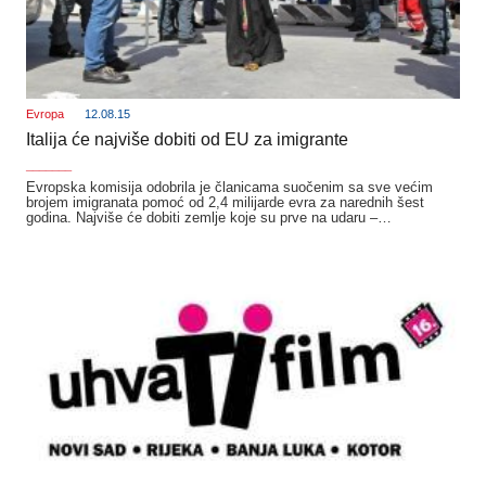
Evropa
12.08.15
Italija će najviše dobiti od EU za imigrante
_______
Evropska komisija odobrila je članicama suočenim sa sve većim
brojem imigranata pomoć od 2,4 milijarde evra za narednih šest
godina. Najviše će dobiti zemlje koje su prve na udaru –…