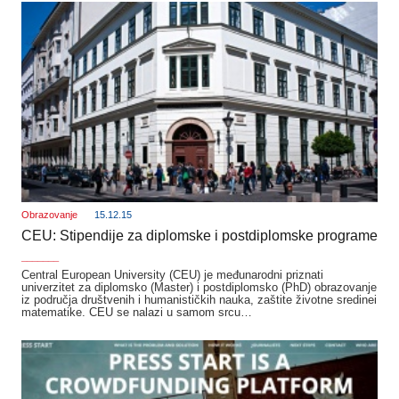
Obrazovanje
15.12.15
CEU: Stipendije za diplomske i postdiplomske programe
_______
Central European University (CEU) je međunarodni priznati
univerzitet za diplomsko (Master) i postdiplomsko (PhD) obrazovanje
iz područja društvenih i humanističkih nauka, zaštite životne sredinei
matematike. CEU se nalazi u samom srcu…