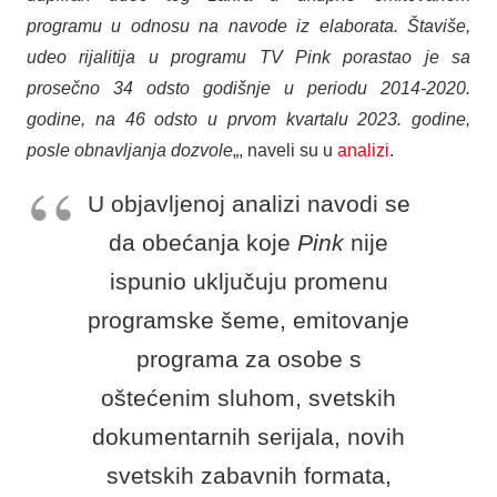
programu u odnosu na navode iz elaborata. Štaviše,
udeo rijalitija u programu TV Pink porastao je sa
prosečno 34 odsto godišnje u periodu 2014-2020.
godine, na 46 odsto u prvom kvartalu 2023. godine,
posle obnavljanja dozvole
„, naveli su u
analizi
.
U objavljenoj analizi navodi se
da obećanja koje
Pink
nije
ispunio uključuju promenu
programske šeme, emitovanje
programa za osobe s
oštećenim sluhom, svetskih
dokumentarnih serijala, novih
svetskih zabavnih formata,