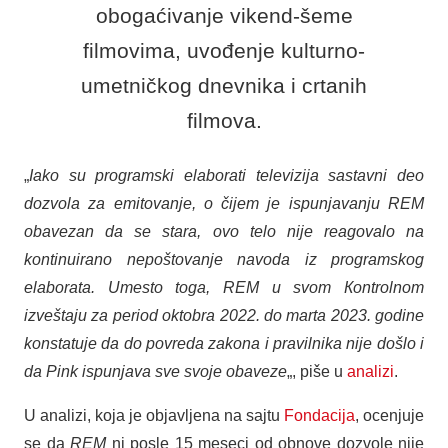
obogaćivanje vikend-šeme
filmovima, uvođenje kulturno-
umetničkog dnevnika i crtanih
filmova.
„
Iako su programski elaborati televizija sastavni deo
dozvola za emitovanje, o čijem je ispunjavanju REM
obavezan da se stara, ovo telo nije reagovalo na
kontinuirano nepoštovanje navoda iz programskog
elaborata. Umesto toga, REM u svom Кontrolnom
izveštaju za period oktobra 2022. do marta 2023. godine
konstatuje da do povreda zakona i pravilnika nije došlo i
da Pink ispunjava sve svoje obaveze
„, piše u
analizi
.
U analizi, koja je objavljena na sajtu
Fondacija
, ocenjuje
se da
REM
ni posle 15 meseci od obnove dozvole nije