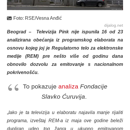
Foto:
RSE/Vesna Anđić
dijalog.net
Beograd – Televizija Pink nije ispunila 16 od 23
analizirana obećanja iz programskog elaborata na
osnovu kojeg joj je Regulatorno telo za elektronske
medije (REM) pre nešto više od godinu dana
obnovilo dozvolu za emitovanje s nacionalnom
pokrivenošću.
To pokazuje
analiza
Fondacije
Slavko Ćuruvija
.
„
Iako je ta televizija u elaboratu najavila manje rijaliti
programa, izveštaj REM-a iz maja ove godine beleži
dupliran udeo tog žanra u ukupno emitovanom