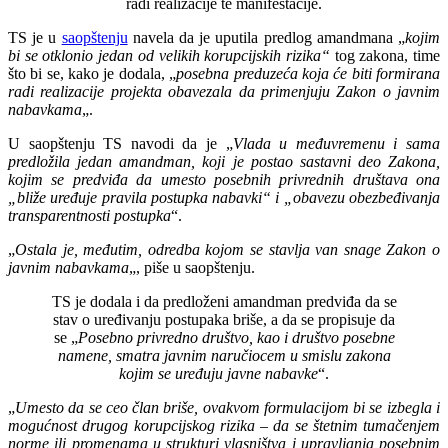
radi realizacije te manifestacije.
TS je u
saopštenju
navela da je uputila predlog amandmana „
kojim
bi se otklonio jedan od velikih korupcijskih rizika“
tog zakona, time
što bi se, kako je dodala, „
posebna preduzeća koja će biti formirana
radi realizacije projekta obavezala da primenjuju Zakon o javnim
nabavkama
„.
U saopštenju TS navodi da je „
Vlada u međuvremenu i sama
predložila jedan amandman, koji je postao sastavni deo Zakona,
kojim se predviđa da umesto posebnih privrednih društava ona
„bliže uređuje pravila postupka nabavki“ i „obavezu obezbeđivanja
transparentnosti postupka
“.
„
Ostala je, međutim, odredba kojom se stavlja van snage Zakon o
javnim nabavkama
„, piše u saopštenju.
TS je dodala i da predloženi amandman predviđa da se
stav o uređivanju postupaka briše, a da se propisuje da
se „
Posebno privredno društvo, kao i društvo posebne
namene, smatra javnim naručiocem u smislu zakona
kojim se uređuju javne nabavke
“.
„
Umesto da se ceo član briše, ovakvom formulacijom bi se izbegla i
mogućnost drugog korupcijskog rizika – da se štetnim tumačenjem
norme ili promenama u strukturi vlasništva i upravljanja posebnim