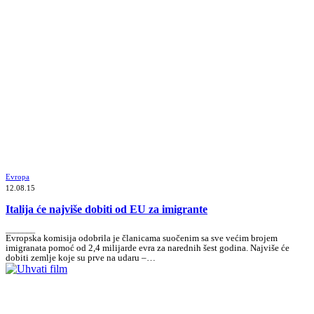
Evropa
12.08.15
Italija će najviše dobiti od EU za imigrante
_______
Evropska komisija odobrila je članicama suočenim sa sve većim brojem
imigranata pomoć od 2,4 milijarde evra za narednih šest godina. Najviše će
dobiti zemlje koje su prve na udaru –…