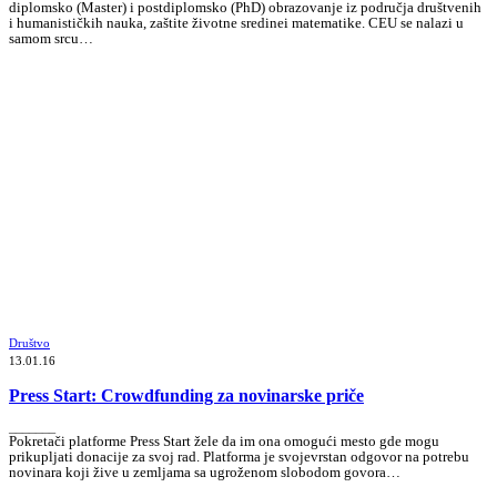
diplomsko (Master) i postdiplomsko (PhD) obrazovanje iz područja društvenih
i humanističkih nauka, zaštite životne sredinei matematike. CEU se nalazi u
samom srcu…
Društvo
13.01.16
Press Start: Crowdfunding za novinarske priče
_______
Pokretači platforme Press Start žele da im ona omogući mesto gde mogu
prikupljati donacije za svoj rad. Platforma je svojevrstan odgovor na potrebu
novinara koji žive u zemljama sa ugroženom slobodom govora…