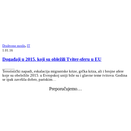
Društvene mreže
,
IT
1.01.16
Događaji u 2015. koji su obležili Tviter-sferu u EU
_______
Teroristički napadi, eskalacija migrantske krize, grčka kriza, ali i brojne afere
koje su obeležile 2015. u Evropskoj uniji bile su i glavne teme tvitova. Godina
se ipak završila dobro, pariskim…
Preporučujemo…