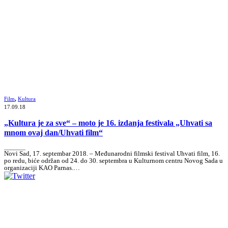
Film
,
Kultura
17.09.18
„Kultura je za sve“ – moto je 16. izdanja festivala „Uhvati sa
mnom ovaj dan/Uhvati film“
_______
Novi Sad, 17. septembar 2018. – Međunarodni filmski festival Uhvati film, 16.
po redu, biće održan od 24. do 30. septembra u Kulturnom centru Novog Sada u
organizaciji KAO Parnas.…