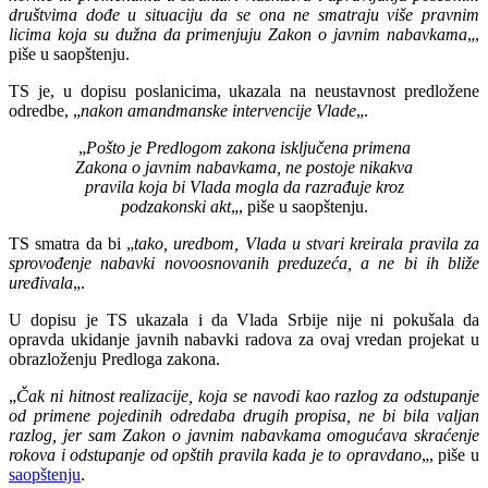
društvima dođe u situaciju da se ona ne smatraju više pravnim
licima koja su dužna da primenjuju Zakon o javnim nabavkama
„,
piše u saopštenju.
TS je, u dopisu poslanicima, ukazala na neustavnost predložene
odredbe, „
nakon amandmanske intervencije Vlade
„.
„
Pošto je Predlogom zakona isključena primena
Zakona o javnim nabavkama, ne postoje nikakva
pravila koja bi Vlada mogla da razrađuje kroz
podzakonski akt
„, piše u saopštenju.
TS smatra da bi „
tako, uredbom, Vlada u stvari kreirala pravila za
sprovođenje nabavki novoosnovanih preduzeća, a ne bi ih bliže
uređivala
„.
U dopisu je TS ukazala i da Vlada Srbije nije ni pokušala da
opravda ukidanje javnih nabavki radova za ovaj vredan projekat u
obrazloženju Predloga zakona.
„
Čak ni hitnost realizacije, koja se navodi kao razlog za odstupanje
od primene pojedinih odredaba drugih propisa, ne bi bila valjan
razlog, jer sam Zakon o javnim nabavkama omogućava skraćenje
rokova i odstupanje od opštih pravila kada je to opravdano
„, piše u
saopštenju
.