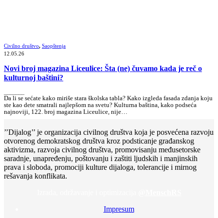
Civilno društvo
,
Saopštenja
12.05.26
Novi broj magazina Liceulice: Šta (ne) čuvamo kada je reč o
kulturnoj baštini?
_______
Da li se sećate kako miriše stara školska tabla? Kako izgleda fasada zdanja koju
ste kao dete smatrali najlepšom na svetu? Kulturna baština, kako podseća
najnoviji, 122. broj magazina Liceulice, nije…
’’Dijalog’’ je organizacija civilnog društva koja je posvećena razvoju
otvorenog demokratskog društva kroz podsticanje građanskog
aktivizma, razvoja civilnog društva, promovisanju međusetorske
saradnje, unapređenju, poštovanju i zaštiti ljudskih i manjinskih
prava i sloboda, promociji kulture dijaloga, tolerancije i mirnog
rešavanja konflikata.
Izrada, održavanje i optimizacija
@MenschRS
Impresum