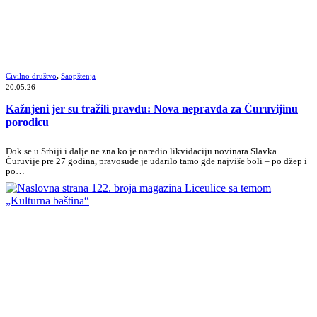
Civilno društvo
,
Saopštenja
20.05.26
Kažnjeni jer su tražili pravdu: Nova nepravda za Ćuruvijinu
porodicu
_______
Dok se u Srbiji i dalje ne zna ko je naredio likvidaciju novinara Slavka
Ćuruvije pre 27 godina, pravosuđe je udarilo tamo gde najviše boli – po džep i
po…