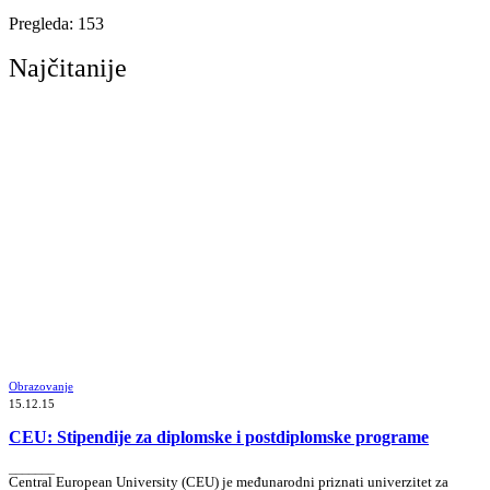
Pregleda:
153
Najčitanije
Obrazovanje
15.12.15
CEU: Stipendije za diplomske i postdiplomske programe
_______
Central European University (CEU) je međunarodni priznati univerzitet za