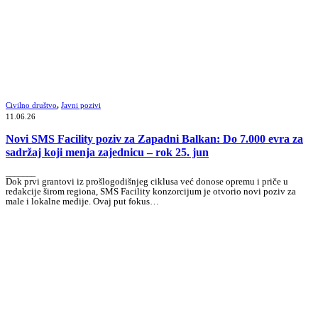
Civilno društvo
,
Javni pozivi
11.06.26
Novi SMS Facility poziv za Zapadni Balkan: Do 7.000 evra za
sadržaj koji menja zajednicu – rok 25. jun
_______
Dok prvi grantovi iz prošlogodišnjeg ciklusa već donose opremu i priče u
redakcije širom regiona, SMS Facility konzorcijum je otvorio novi poziv za
male i lokalne medije. Ovaj put fokus…