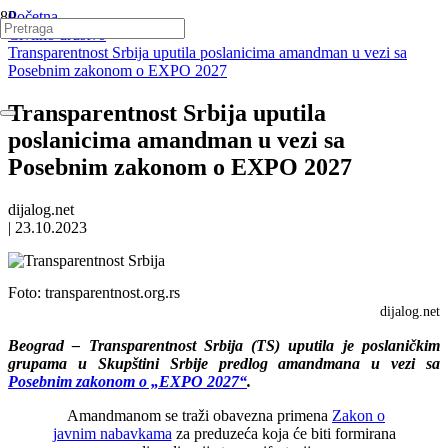
Početna
Civilno društvo
Transparentnost Srbija uputila poslanicima amandman u vezi sa
Posebnim zakonom o EXPO 2027
Transparentnost Srbija uputila
poslanicima amandman u vezi sa
Posebnim zakonom o EXPO 2027
dijalog.net
|
23.10.2023
Foto:
transparentnost.org.rs
dijalog.net
Beograd – Transparentnost Srbija (TS) uputila je poslaničkim
grupama u Skupštini Srbije predlog amandmana u vezi sa
Posebnim zakonom o „EXPO 2027“
.
Amandmanom se traži obavezna primena
Zakon o
javnim nabavkama
za preduzeća koja će biti formirana