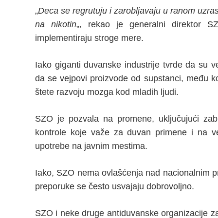
„
Deca se regrutuju i zarobljavaju u ranom uzrast
na nikotin
„, rekao je generalni direktor 
implementiraju stroge mere.
Iako giganti duvanske industrije tvrde da su v
da se vejpovi proizvode od supstanci, među koj
štete razvoju mozga kod mladih ljudi.
SZO je pozvala na promene, uključujući za
kontrole koje važe za duvan primene i na ve
upotrebe na javnim mestima.
Iako, SZO nema ovlašćenja nad nacionalnim p
preporuke se često usvajaju dobrovoljno.
SZO i neke druge antiduvanske organizacije zal