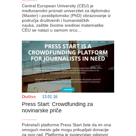
Central European University (CEU) je
međunarodni priznati univerzitet za diplomsko
(Master) i postdiplomsko (PhD) obrazovanje iz
područja društvenih i humanističkih
nauka, zaštite životne sredinei matematike.
CEU se nalazi u samom srcu…
Društvo
13.01.16
Press Start: Crowdfunding za
novinarske priče
_______
Pokretači platforme Press Start žele da im ona
omogući mesto gde mogu prikupljati donacije
za svoj rad. Platforma je svojevrstan odgovor