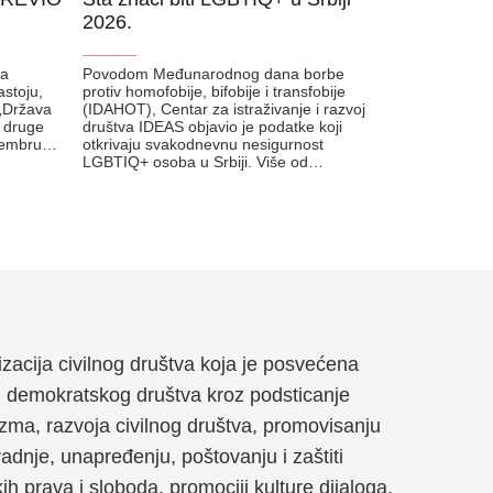
2026.
_______
ta
Povodom Međunarodnog dana borbe
astoju,
protiv homofobije, bifobije i transfobije
„Država
(IDAHOT), Centar za istraživanje i razvoj
e druge
društva IDEAS objavio je podatke koji
ptembru…
otkrivaju svakodnevnu nesigurnost
LGBTIQ+ osoba u Srbiji. Više od…
anizacija civilnog društva koja je posvećena
g demokratskog društva kroz podsticanje
zma, razvoja civilnog društva, promovisanju
dnje, unapređenju, poštovanju i zaštiti
kih prava i sloboda, promociji kulture dijaloga,