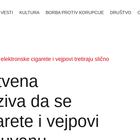
VESTI
KULTURA
BORBA PROTIV KORUPCIJE
DRUŠTVO
ektronske cigarete i vejpovi tretiraju slično
tvena
ziva da se
rete i vejpovi