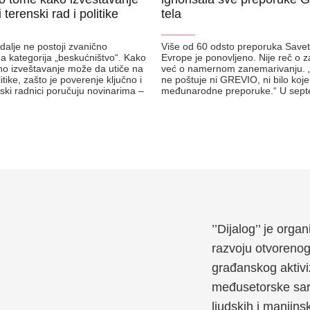
 terenski rad i politike
tela
_______
i dalje ne postoji zvanično
Više od 60 odsto preporuka Save
na kategorija „beskućništvo“. Kako
Evrope je ponovljeno. Nije reč o z
o izveštavanje može da utiče na
već o namernom zanemarivanju. 
itike, zašto je poverenje ključno i
ne poštuje ni GREVIO, ni bilo koj
nski radnici poručuju novinarima –
međunarodne preporuke.“ U se
’’Dijalog’’ je org
razvoju otvoreno
građanskog aktivi
međusetorske sara
ljudskih i manjins