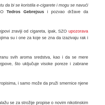
u da bi se koristila e-cigarete i mogu se navući
SZO
Tedros Gebrejsus
i pozvao države da
ejpovi zraviji od cigareta, ipak, SZO
upozorava
ima su i one za koje se zna da izazivaju rak i
branu svih aroma sredstva, kao i da se mere
jpove, što uključuje visoke poreze i zabrane
ropisima, i samo može da pruži smernice njene
ažu se za strožije propise o novim nikotinskim