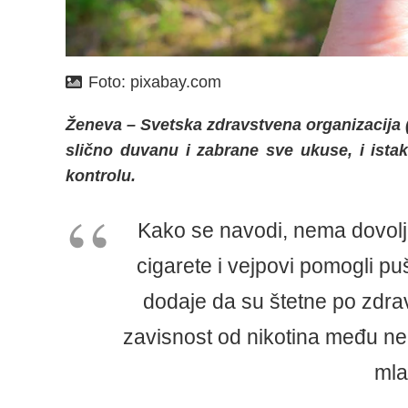
Foto:
pixabay.com
Ženeva – Svetska zdravstvena organizacija
slično duvanu i zabrane sve ukuse, i ista
kontrolu.
Kako se navodi, nema dovolj
cigarete i vejpovi pomogli p
dodaje da su štetne po zdrav
zavisnost od nikotina među n
mla