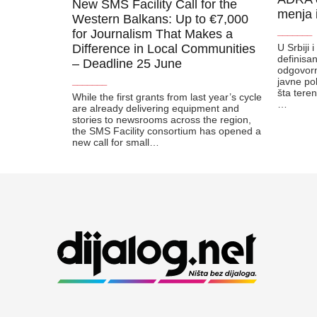
New SMS Facility Call for the
menja i
Western Balkans: Up to €7,000
for Journalism That Makes a
_______
Difference in Local Communities
U Srbiji 
definisa
– Deadline 25 June
odgovorn
javne pol
_______
šta tere
While the first grants from last year’s cycle
…
are already delivering equipment and
stories to newsrooms across the region,
the SMS Facility consortium has opened a
new call for small…