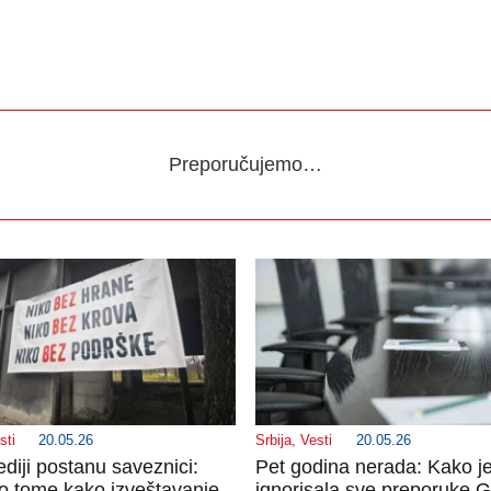
Preporučujemo…
sti
20.05.26
Srbija
,
Vesti
20.05.26
diji postanu saveznici:
Pet godina nerada: Kako je
 tome kako izveštavanje
ignorisala sve preporuke