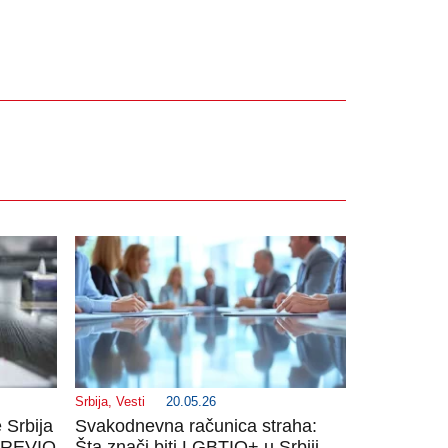
Srbija
,
Vesti
20.05.26
 Srbija
Svakodnevna računica straha:
 GREVIO
Šta znači biti LGBTIQ+ u Srbiji