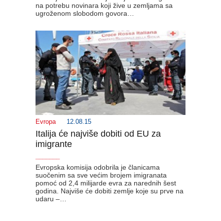
na potrebu novinara koji žive u zemljama sa
ugroženom slobodom govora…
Evropa
12.08.15
Italija će najviše dobiti od EU za
imigrante
_______
Evropska komisija odobrila je članicama
suočenim sa sve većim brojem imigranata
pomoć od 2,4 milijarde evra za narednih šest
godina. Najviše će dobiti zemlje koje su prve na
udaru –…