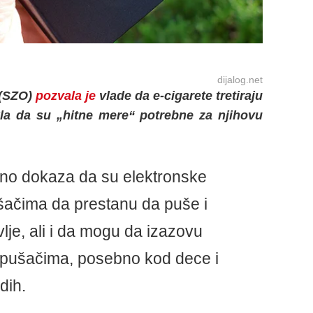
dijalog.net
 (SZO)
pozvala je
vlade da e-cigarete tretiraju
kla da su „hitne mere“ potrebne za njihovu
no dokaza da su elektronske
ušačima da prestanu da puše i
lje, ali i da mogu da izazovu
epušačima, posebno kod dece i
dih.