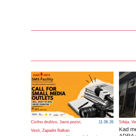
Civilno društvo
,
Javni pozivi
,
11.06.26
Srbija
,
Ve
Kad me
Vesti
,
Zapadni Balkan
ADRA o