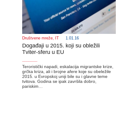
Društvene mreže
,
IT
1.01.16
Događaji u 2015. koji su obležili
Tviter-sferu u EU
_______
Teroristički napadi, eskalacija migrantske krize,
grčka kriza, ali i brojne afere koje su obeležile
2015. u Evropskoj uniji bile su i glavne teme
tvitova. Godina se ipak završila dobro,
pariskim…