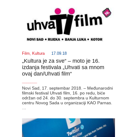
Film
,
Kultura
17.09.18
„Kultura je za sve“ – moto je 16.
izdanja festivala „Uhvati sa mnom
ovaj dan/Uhvati film“
_______
Novi Sad, 17. septembar 2018. – Međunarodni
filmski festival Uhvati film, 16. po redu, biće
održan od 24. do 30. septembra u Kulturnom
centru Novog Sada u organizaciji KAO Parnas.
…