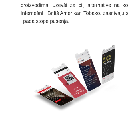
proizvodima, uzevši za cilj alternative na ko
Internešnl i Britiš Amerikan Tobako, zasnivaju s
i pada stope pušenja.