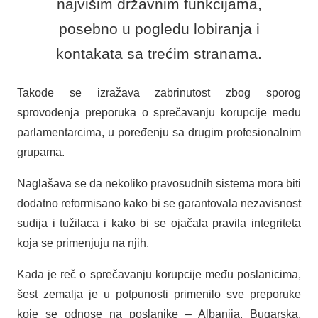
najvišim državnim funkcijama,
posebno u pogledu lobiranja i
kontakata sa trećim stranama.
Takođe se izražava zabrinutost zbog sporog
sprovođenja preporuka o sprečavanju korupcije među
parlamentarcima, u poređenju sa drugim profesionalnim
grupama.
Naglašava se da nekoliko pravosudnih sistema mora biti
dodatno reformisano kako bi se garantovala nezavisnost
sudija i tužilaca i kako bi se ojačala pravila integriteta
koja se primenjuju na njih.
Kada je reč o sprečavanju korupcije među poslanicima,
šest zemalja je u potpunosti primenilo sve preporuke
koje se odnose na poslanike – Albanija, Bugarska,