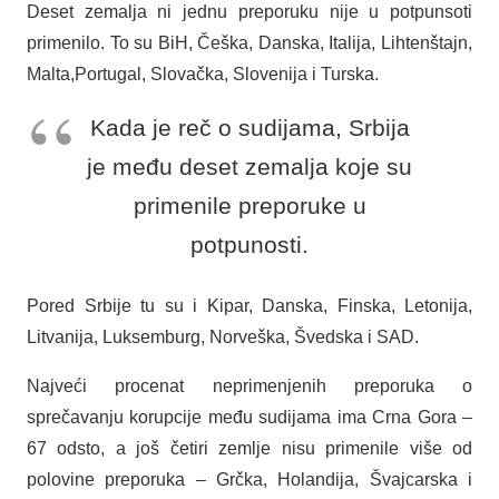
Deset zemalja ni jednu preporuku nije u potpunsoti
primenilo. To su BiH, Češka, Danska, Italija, Lihtenštajn,
Malta,Portugal, Slovačka, Slovenija i Turska.
Kada je reč o sudijama, Srbija
je među deset zemalja koje su
primenile preporuke u
potpunosti.
Pored Srbije tu su i Kipar, Danska, Finska, Letonija,
Litvanija, Luksemburg, Norveška, Švedska i SAD.
Najveći procenat neprimenjenih preporuka o
sprečavanju korupcije među sudijama ima Crna Gora –
67 odsto, a još četiri zemlje nisu primenile više od
polovine preporuka – Grčka, Holandija, Švajcarska i