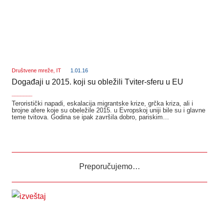
Društvene mreže
,
IT
1.01.16
Događaji u 2015. koji su obležili Tviter-sferu u EU
_______
Teroristički napadi, eskalacija migrantske krize, grčka kriza, ali i
brojne afere koje su obeležile 2015. u Evropskoj uniji bile su i glavne
teme tvitova. Godina se ipak završila dobro, pariskim…
Preporučujemo…