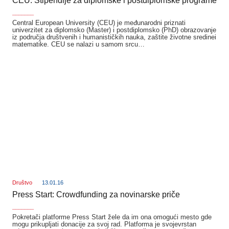
CEU: Stipendije za diplomske i postdiplomske programe
_______
Central European University (CEU) je međunarodni priznati
univerzitet za diplomsko (Master) i postdiplomsko (PhD) obrazovanje
iz područja društvenih i humanističkih nauka, zaštite životne sredinei
matematike. CEU se nalazi u samom srcu…
Društvo
13.01.16
Press Start: Crowdfunding za novinarske priče
_______
Pokretači platforme Press Start žele da im ona omogući mesto gde
mogu prikupljati donacije za svoj rad. Platforma je svojevrstan