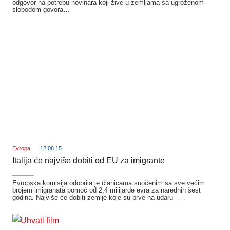
odgovor na potrebu novinara koji žive u zemljama sa ugroženom
slobodom govora…
Evropa
12.08.15
Italija će najviše dobiti od EU za imigrante
_______
Evropska komisija odobrila je članicama suočenim sa sve većim
brojem imigranata pomoć od 2,4 milijarde evra za narednih šest
godina. Najviše će dobiti zemlje koje su prve na udaru –…