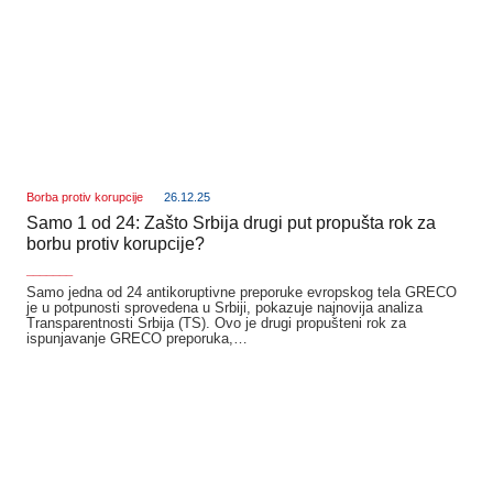
Borba protiv korupcije
26.12.25
Samo 1 od 24: Zašto Srbija drugi put propušta rok za
borbu protiv korupcije?
_______
Samo jedna od 24 antikoruptivne preporuke evropskog telа GRECO
je u potpunosti sprovedena u Srbiji, pokazuje najnovija analiza
Transparentnosti Srbija (TS). Ovo je drugi propušteni rok za
ispunjavanje GRECO preporuka,…