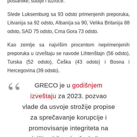
poslanike, sudije i tužioce.
Slede Luksemburg sa 93 odsto primenjenih preporuka,
Litvanija sa 92 odsto, Albanija sa 90, Velika Britanija 88
odsto, SAD 75 odsto, Crna Gora 73 odsto.
Kao zemlje sa najvišim procentom neprimenjenih
preporuka u izveštaju se navode Lihtenštajn (56 odsto),
Turska (52 odsto), Češka (43 odsto) i Bosna i
Hercegovina (39 odsto).
GRECO je u
godišnjem
izveštaju
za 2023. pozvao
vlade da usvoje strožije propise
za sprečavanje korupcije i
promovisanje integriteta na