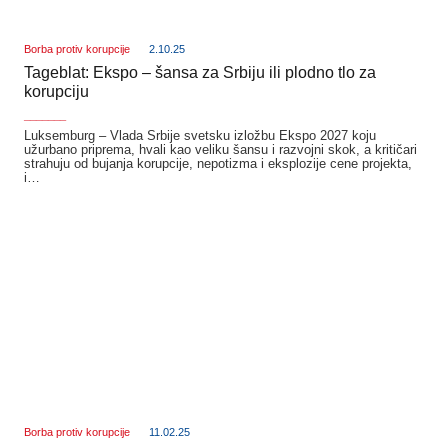
Borba protiv korupcije
2.10.25
Tageblat: Ekspo – šansa za Srbiju ili plodno tlo za
korupciju
_______
Luksemburg – Vlada Srbije svetsku izložbu Ekspo 2027 koju
užurbano priprema, hvali kao veliku šansu i razvojni skok, a kritičari
strahuju od bujanja korupcije, nepotizma i eksplozije cene projekta,
i…
Borba protiv korupcije
11.02.25