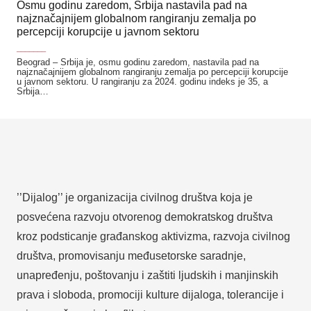
Osmu godinu zaredom, Srbija nastavila pad na
najznačajnijem globalnom rangiranju zemalja po
percepciji korupcije u javnom sektoru
_______
Beograd – Srbija je, osmu godinu zaredom, nastavila pad na
najznačajnijem globalnom rangiranju zemalja po percepciji korupcije
u javnom sektoru. U rangiranju za 2024. godinu indeks je 35, a
Srbija…
’’Dijalog’’ je organizacija civilnog društva koja je
posvećena razvoju otvorenog demokratskog društva
kroz podsticanje građanskog aktivizma, razvoja civilnog
društva, promovisanju međusetorske saradnje,
unapređenju, poštovanju i zaštiti ljudskih i manjinskih
prava i sloboda, promociji kulture dijaloga, tolerancije i