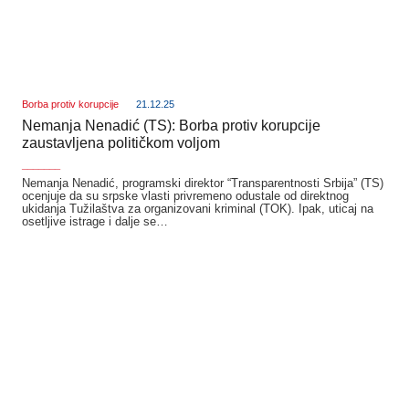
Borba protiv korupcije
21.12.25
Nemanja Nenadić (TS): Borba protiv korupcije
zaustavljena političkom voljom
_______
Nemanja Nenadić, programski direktor “Transparentnosti Srbija” (TS)
ocenjuje da su srpske vlasti privremeno odustale od direktnog
ukidanja Tužilaštva za organizovani kriminal (TOK). Ipak, uticaj na
osetljive istrage i dalje se…