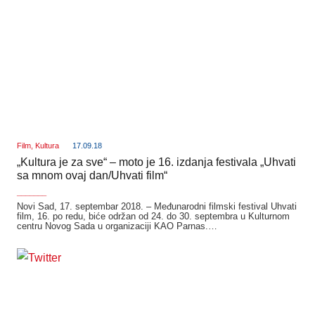
Film
,
Kultura
17.09.18
„Kultura je za sve“ – moto je 16. izdanja festivala „Uhvati
sa mnom ovaj dan/Uhvati film“
_______
Novi Sad, 17. septembar 2018. – Međunarodni filmski festival Uhvati
film, 16. po redu, biće održan od 24. do 30. septembra u Kulturnom
centru Novog Sada u organizaciji KAO Parnas.…