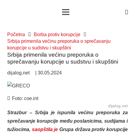
Početna
Borba protiv korupcije
Srbija primenila većinu preporuka o sprečavanju
korupcije u sudstvu i skupštini
Srbija primenila većinu preporuka o
sprečavanju korupcije u sudstvu i skupštini
dijalog.net
|
30.05.2024
Foto:
coe.int
dijalog.net
Strazbur – Srbija je ispunila većinu preporuka za
sprečavanje korupcije među poslanicima, sudijama i
tužiocima,
saopštila je
Grupa država protiv korupcije