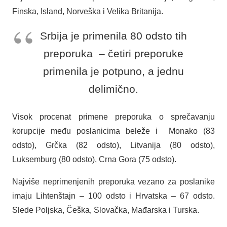
Finska, Island, Norveška i Velika Britanija.
Srbija je primenila 80 odsto tih
preporuka – četiri preporuke
primenila je potpuno, a jednu
delimično.
Visok procenat primene preporuka o sprečavanju
korupcije među poslanicima beleže i Monako (83
odsto), Grčka (82 odsto), Litvanija (80 odsto),
Luksemburg (80 odsto), Crna Gora (75 odsto).
Najviše neprimenjenih preporuka vezano za poslanike
imaju Lihtenštajn – 100 odsto i Hrvatska – 67 odsto.
Slede Poljska, Češka, Slovačka, Mađarska i Turska.