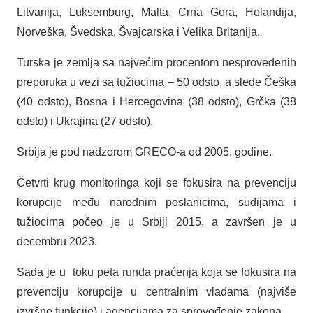
Litvanija, Luksemburg, Malta, Crna Gora, Holandija,
Norveška, Švedska, Švajcarska i Velika Britanija.
Turska je zemlja sa najvećim procentom nesprovedenih
preporuka u vezi sa tužiocima – 50 odsto, a slede Češka
(40 odsto), Bosna i Hercegovina (38 odsto), Grčka (38
odsto) i Ukrajina (27 odsto).
Srbija je pod nadzorom GRECO-a od 2005. godine.
Četvrti krug monitoringa koji se fokusira na prevenciju
korupcije među narodnim poslanicima, sudijama i
tužiocima počeo je u Srbiji 2015, a završen je u
decembru 2023.
Sada je u toku peta runda praćenja koja se fokusira na
prevenciju korupcije u centralnim vladama (najviše
izvršne funkcije) i agencijama za sprovođenje zakona.