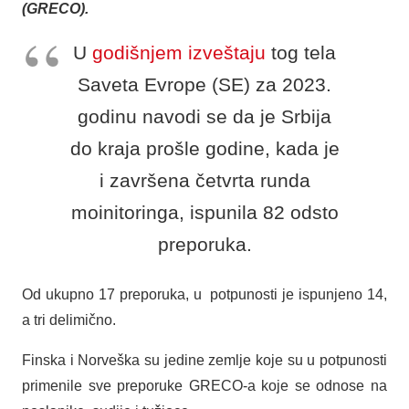
(GRECO).
U
godišnjem izveštaju
tog tela
Saveta Evrope (SE) za 2023.
godinu navodi se da je Srbija
do kraja prošle godine, kada je
i završena četvrta runda
moinitoringa, ispunila 82 odsto
preporuka.
Od ukupno 17 preporuka, u potpunosti je ispunjeno 14,
a tri delimično.
Finska i Norveška su jedine zemlje koje su u potpunosti
primenile sve preporuke GRECO-a koje se odnose na