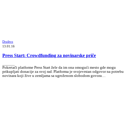
Društvo
13.01.16
Press Start: Crowdfunding za novinarske priče
_______
Pokretači platforme Press Start žele da im ona omogući mesto gde mogu
prikupljati donacije za svoj rad. Platforma je svojevrstan odgovor na potrebu
novinara koji žive u zemljama sa ugroženom slobodom govora…