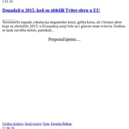
1.01.16
Događaji u 2015. koji su obležili Tviter-sferu u EU
_______
Teroristički napadi, eskalacija migrantske krize, grčka kriza, ali i brojne afere
koje su obeležile 2015. u Evropskoj uniji bile su i glavne teme tvitova. Godina
se ipak završila dobro, pariskim…
Preporučujemo…
Civilno društvo
,
Javni pozivi
,
Vesti
,
Zapadni Balkan
11.06.26