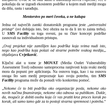
pokušaju da se izgradi ekosistem podrške u kojem mali mediji mogu
da dišu, rastu i sarađuju.
Mentorstvo po meri čoveka, a ne kalupa
Jedna od najvećih zamki donatorskih programa jeste „
univerzalni
pristup
“ (svi dobijaju isto, bez obzira na to da li im to zaista treba).
U
SMS Facility
su toga svesni, pa su čitav koncept podrške
zasnovali na individualnom pristupu.
„
Ovaj projekat nije zamišljen kao podrška koja svima nudi isto,
nego kao podrška koja polazi od stvarne potrebe svakog medija
„,
objašnjava
Cvjetković
.
Ključni alat u tome je
MOVAT
(Media Outlet Vulnerability
Assessment Tool) odnosno samoprocena ranjivosti koju svaki medij
mora da popuni pre apliciranja. Na osnovu toga, kao i na osnovu
onoga što sam medij prepoznaje kao svoju potrebu, tim
SMS
Facility
programa može da ponudi vrlo konkretnu pomoć.
„
Nekome će to biti podrška oko organizacije posla, nekome oko
novih načina finansiranja, nekome oko odnosa sa publikom. Dakle,
da, moguće je dobiti osobu koja će vas pratiti kroz proces korak po
korak, ali samo tamo gde za to postoji stvarna spremnost i potreba
.“