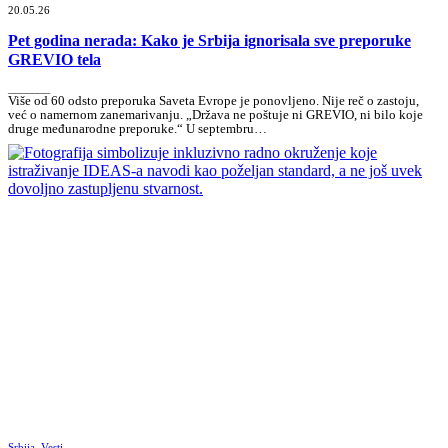
20.05.26
Pet godina nerada: Kako je Srbija ignorisala sve preporuke
GREVIO tela
_______
Više od 60 odsto preporuka Saveta Evrope je ponovljeno. Nije reč o zastoju,
već o namernom zanemarivanju. „Država ne poštuje ni GREVIO, ni bilo koje
druge međunarodne preporuke.“ U septembru…
Srbija
,
Vesti