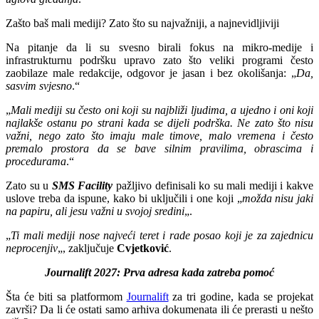
Zašto baš mali mediji? Zato što su najvažniji, a najnevidljiviji
Na pitanje da li su svesno birali fokus na mikro-medije i
infrastrukturnu podršku upravo zato što veliki programi često
zaobilaze male redakcije, odgovor je jasan i bez okolišanja: „
Da,
sasvim svjesno
.“
„
Mali mediji su često oni koji su najbliži ljudima, a ujedno i oni koji
najlakše ostanu po strani kada se dijeli podrška. Ne zato što nisu
važni, nego zato što imaju male timove, malo vremena i često
premalo prostora da se bave silnim pravilima, obrascima i
procedurama
.“
Zato su u
SMS Facility
pažljivo definisali ko su mali mediji i kakve
uslove treba da ispune, kako bi uključili i one koji „
možda nisu jaki
na papiru, ali jesu važni u svojoj sredini
„.
„
Ti mali mediji nose najveći teret i rade posao koji je za zajednicu
neprocenjiv
„, zaključuje
Cvjetković
.
Journalift 2027: Prva adresa kada zatreba pomoć
Šta će biti sa platformom
Journalift
za tri godine, kada se projekat
završi? Da li će ostati samo arhiva dokumenata ili će prerasti u nešto