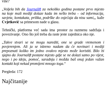
više?
„
Voljela bih da
Journalift
za nekoliko godina postane prvo mjesto
na koje mali mediji dolaze kada im nešto treba
– od informacija,
savjeta, kontakata, prilika, podrške do osjećaja da nisu sami
„, kaže
Cvjetković
sa primesom nade u glasu.
Tehnički, platforma već sada ima prostor za razmenu sadržaja i
povezivanje. Ono što još treba da raste jeste zajednica oko nje.
„
Takve stvari se ne mogu narediti, one se grade vremenom i
povjerenjem. Ali ja se iskreno nadam da će novinari i mediji
prepoznati koliko im jedno ovakvo mjesto može koristiti. Bilo bi
sjajno da Journalift postane mjesto gdje se ne dolazi samo po vijest,
nego i po ideju, pomoć, saradnju i možda baš onaj jedan važan
kontakt koji nekad promijeni mnogo toga
.“
Pregleda:
172
Najčitanije