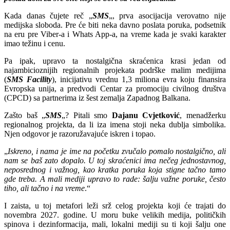
Kada danas čujete reč „
SMS
„, prva asocijacija verovatno nije
medijska sloboda. Pre će biti neka davno poslata poruka, podsetnik
na eru pre Viber-a i Whats App-a, na vreme kada je svaki karakter
imao težinu i cenu.
Pa ipak, upravo ta nostalgična skraćenica krasi jedan od
najambicioznijih regionalnih projekata podrške malim medijima
(
SMS Facility
), inicijativu vrednu 1,3 miliona evra koju finansira
Evropska unija, a predvodi Centar za promociju civilnog društva
(CPCD) sa partnerima iz šest zemalja Zapadnog Balkana.
Zašto baš „
SMS
„? Pitali smo
Dajanu Cvjetković
, menadžerku
regionalnog projekta, da li iza imena stoji neka dublja simbolika.
Njen odgovor je razoružavajuće iskren i topao.
„
Iskreno, i nama je ime na početku zvučalo pomalo nostalgično, ali
nam se baš zato dopalo. U toj skraćenici ima nečeg jednostavnog,
neposrednog i važnog
, kao kratka poruka koja stigne tačno tamo
gde treba. A mali mediji upravo to rade: šalju važne poruke, često
tiho, ali tačno i na vreme
.“
I zaista, u toj metafori leži srž celog projekta koji će trajati do
novembra 2027. godine. U moru buke velikih medija, političkih
spinova i dezinformacija, mali, lokalni mediji su ti koji šalju one