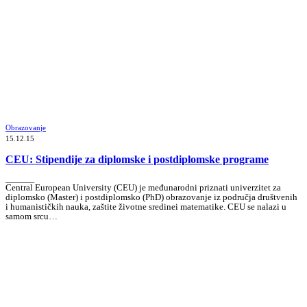
Obrazovanje
15.12.15
CEU: Stipendije za diplomske i postdiplomske programe
_______
Central European University (CEU) je međunarodni priznati univerzitet za
diplomsko (Master) i postdiplomsko (PhD) obrazovanje iz područja društvenih
i humanističkih nauka, zaštite životne sredinei matematike. CEU se nalazi u
samom srcu…