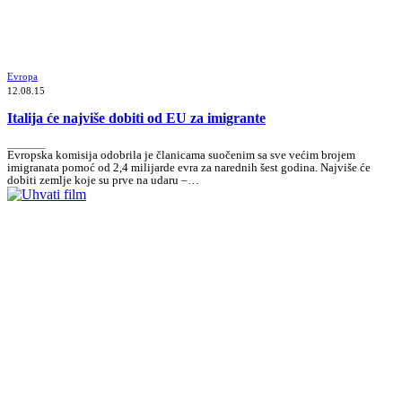
Evropa
12.08.15
Italija će najviše dobiti od EU za imigrante
_______
Evropska komisija odobrila je članicama suočenim sa sve većim brojem
imigranata pomoć od 2,4 milijarde evra za narednih šest godina. Najviše će
dobiti zemlje koje su prve na udaru –…