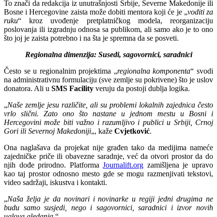
To znači da redakcija iz unutrašnjosti Srbije, Severne Makedonije ili
Bosne i Hercegovine zaista može dobiti mentora koji će je „
voditi za
ruku
“ kroz uvođenje pretplatničkog modela, reorganizaciju
poslovanja ili izgradnju odnosa sa publikom, ali samo ako je to ono
što joj je zaista potrebno i na šta je spremna da se posveti.
Regionalna dimenzija: Susedi, sagovornici, saradnici
Često se u regionalnim projektima „
regionalna komponenta
“ svodi
na administrativnu formulaciju (sve zemlje su pokrivene) što je uslov
donatora. Ali u
SMS Facility
veruju da postoji dublja logika.
„
Naše zemlje jesu različite, ali su problemi lokalnih zajednica često
vrlo slični. Zato ono što nastane u jednom mestu u Bosni i
Hercegovini može biti važno i razumljivo i publici u Srbiji, Crnoj
Gori ili Severnoj Makedoniji
„, kaže
Cvjetković
.
Ona naglašava da projekat nije građen tako da medijima nameće
zajedničke priče ili obavezne saradnje, već da otvori prostor da do
njih dođe prirodno. Platforma
Journalift.org
zamišljena je upravo
kao taj prostor odnosno mesto gde se mogu razmenjivati tekstovi,
video sadržaji, iskustva i kontakti.
„
Naša želja je da novinari i novinarke u regiji jedni drugima ne
budu samo susjedi, nego i sagovornici, saradnici i izvor novih
uglova gledanja
.“