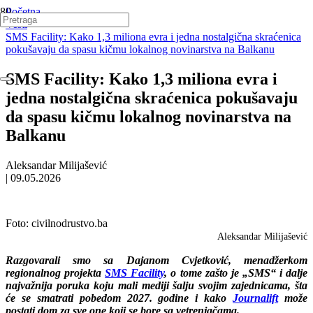
Početna
Vesti
SMS Facility: Kako 1,3 miliona evra i jedna nostalgična skraćenica
pokušavaju da spasu kičmu lokalnog novinarstva na Balkanu
SMS Facility: Kako 1,3 miliona evra i
jedna nostalgična skraćenica pokušavaju
da spasu kičmu lokalnog novinarstva na
Balkanu
Aleksandar Milijašević
|
09.05.2026
Foto:
civilnodrustvo.ba
Aleksandar Milijašević
Razgovarali smo sa Dajanom Cvjetković, menadžerkom
regionalnog projekta
SMS Facility
, o tome zašto je „SMS“ i dalje
najvažnija poruka koju mali mediji šalju svojim zajednicama, šta
će se smatrati pobedom 2027. godine i kako
Journalift
može
postati dom za sve one koji se bore sa vetrenjačama.