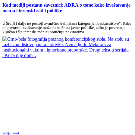
Kad mediji postanu saveznici: ADRA o tome kako izveštavanje
menja i terenski rad i politike
_______
U Srbiji i dalje ne postoji zvanično definisana kategorija „beskućništvo“. Kako
odgovorno izveštavanje može da utiče na javne politike, zašto je poverenje
ključno i šta terenski radnici poručuju novinarima –…
Srbija
,
Vesti