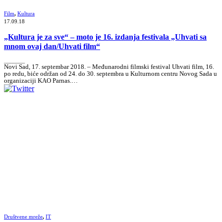
Film
,
Kultura
17.09.18
„Kultura je za sve“ – moto je 16. izdanja festivala „Uhvati sa
mnom ovaj dan/Uhvati film“
_______
Novi Sad, 17. septembar 2018. – Međunarodni filmski festival Uhvati film, 16.
po redu, biće održan od 24. do 30. septembra u Kulturnom centru Novog Sada u
organizaciji KAO Parnas.…
Društvene mreže
,
IT