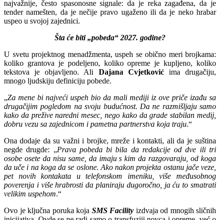
najvažnije, često spasonosne signale: da je reka zagađena, da je
tender namešten, da je nečije pravo ugaženo ili da je neko hrabar
uspeo u svojoj zajednici.
Šta će biti „pobeda“ 2027. godine?
U svetu projektnog menadžmenta, uspeh se obično meri brojkama:
koliko grantova je podeljeno, koliko opreme je kupljeno, koliko
tekstova je objavljeno. Ali
Dajana Cvjetković
ima drugačiju,
mnogo ljudskiju definiciju pobede.
„
Za mene bi najveći uspeh bio da mali mediji iz ove priče izađu sa
drugačijim pogledom na svoju budućnost. Da ne razmišljaju samo
kako da prežive naredni mesec, nego kako da grade stabilan medij,
dobru vezu sa zajednicom i pametna partnerstva koja traju
.“
Ona dodaje da su važni i brojke, mreže i kontakti, ali da je suština
negde drugde: „
Prava pobeda bi bila da redakcije od dve ili tri
osobe osete da nisu same, da imaju s kim da razgovaraju, od koga
da uče i na koga da se oslone. Ako nakon projekta ostanu jače veze,
pet novih kontakata u telefonskom imeniku, više međusobnog
poverenja i više hrabrosti da planiraju dugoročno, ja ću to smatrati
velikim uspehom
.“
Ovo je ključna poruka koja
SMS Facility
izdvaja od mnogih sličnih
inicijativa. Ovde se ne radi samo o transfuziji novca i opreme, već o