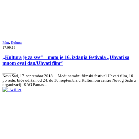
Film
,
Kultura
17.09.18
„Kultura je za sve“ – moto je 16. izdanja festivala „Uhvati sa
mnom ovaj dan/Uhvati film“
_______
Novi Sad, 17. septembar 2018. – Međunarodni filmski festival Uhvati film, 16.
po redu, biće održan od 24. do 30. septembra u Kulturnom centru Novog Sada u
organizaciji KAO Parnas.…