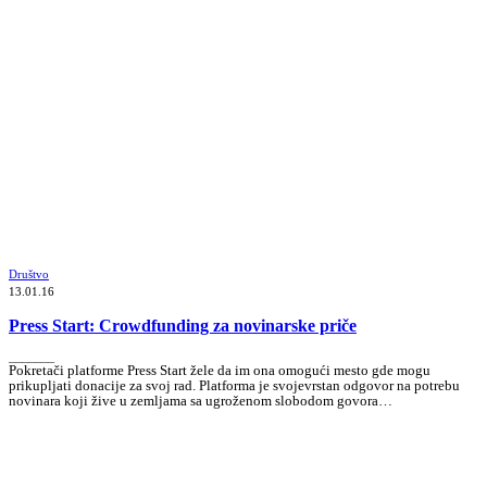
Društvo
13.01.16
Press Start: Crowdfunding za novinarske priče
_______
Pokretači platforme Press Start žele da im ona omogući mesto gde mogu
prikupljati donacije za svoj rad. Platforma je svojevrstan odgovor na potrebu
novinara koji žive u zemljama sa ugroženom slobodom govora…