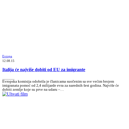
Evropa
12.08.15
Italija će najviše dobiti od EU za imigrante
_______
Evropska komisija odobrila je članicama suočenim sa sve većim brojem
imigranata pomoć od 2,4 milijarde evra za narednih šest godina. Najviše će
dobiti zemlje koje su prve na udaru –…