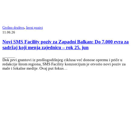
Civilno društvo
,
Javni pozivi
11.06.26
Novi SMS Facility poziv za Zapadni Balkan: Do 7.000 evra za
sadržaj koji menja zajednicu – rok 25. jun
_______
Dok prvi grantovi iz prošlogodišnjeg ciklusa već donose opremu i priče u
redakcije širom regiona, SMS Facility konzorcijum je otvorio novi poziv za
male i lokalne medije. Ovaj put fokus…