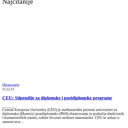
Najčitanije
Obrazovanje
15.12.15
CEU: Stipendije za diplomske i postdiplomske programe
_______
Central European University (CEU) je međunarodni priznati univerzitet za
diplomsko (Master) i postdiplomsko (PhD) obrazovanje iz područja društvenih
i humanističkih nauka, zaštite životne sredinei matematike. CEU se nalazi u
samom srcu…