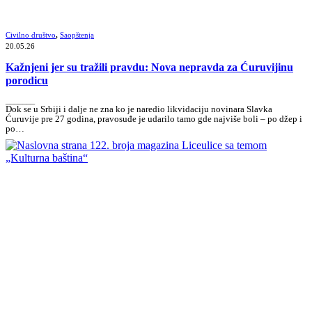
Civilno društvo
,
Saopštenja
20.05.26
Kažnjeni jer su tražili pravdu: Nova nepravda za Ćuruvijinu
porodicu
_______
Dok se u Srbiji i dalje ne zna ko je naredio likvidaciju novinara Slavka
Ćuruvije pre 27 godina, pravosuđe je udarilo tamo gde najviše boli – po džep i
po…