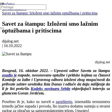
Početna
Civilno društvo
Savet za štampu: Izloženi smo lažnim optužbama i pritiscima
Savet za štampu: Izloženi smo lažnim
optužbama i pritiscima
dijalog.net
|
16.10.2022
dijalog.net
Beograd, 16. oktobar 2022. – Upravni odbor Saveta za štampu
osudio je
napade, neosnovane optužbe i pritiske kojima su članovi
Komisije za žalbe i Upravnog odbora izloženi zbog mogućnosti da
prihvate zahtev urednika lista Danas i odluče da daju mišljenje da
li je list prekršio
Kodeks novinara Srbije
objavljujući intervju sa
glumcem Goran Jevtićem.
Posebno ih je, kako su naveli u
saopštenju
, iznenadila nesrazmera
između jačine napada i povoda, što izaziva dodatnu sumnju u stvarni
razlog za obračun sa samoregulatornim telom. [/quotes]