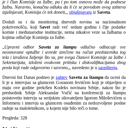
je i član Komisije za žalbe, pa i po tom osnovu može da podnese
žalbu. Naravno, konačnu odluku da li će se povodom ovog zahteva
izjašnjavati, Komisija će tek doneti
„,
objašnjavaju
iz
Saveta
.
Dodali su i da monitoring dnevnih novina sa nacionalnom
pokrivenošću, koji
Savet
radi već sedam godina i čije podatke
koriste i međunarodne institucije, nema nikakve veze sa žalbama o
kojima odlučuje Komisija za žalbe.
„
Upravni odbor
Saveta za štampu
odlučno odbacuje sve
neosnovane optužbe i uvrede izrečene na račun predstavnika tog
tela i izražava žaljenje što su, pre svega članovi Komisije za žalbe i
Sekretarijata, izloženi ovakvom pritisku i diskvalifikacijama zbog
posla koji rade odgovorno i savesno
„, navedeno je u
saopštenju
.
Dnevni list Danas podneo je
zahtev
Savetu za štampu
da oceni da
li je u intervjuu sa glumcem Goranom Jevtićem koji je objavljen u
maju ove godine prekršen Kodeks novinara Srbije, nakon što je
predsednik Srbije Aleksandar Vučić na konferenciji za štampu
poistovetio intervju sa serijskim silovateljem Igorom Miloševićem u
Informeru i intervju sa glumcem osuđenim za nedozvoljene poslne
radnje sa maloletnikom, u kojem nije bilo reči o tome.
Pregleda:
328