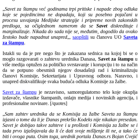
„
Savet za štampu već godinama trpi pritiske i napade zbog odluka
koje se pojedincima ne dopadaju, koji su posebno pojačani u
procesu usvajanja Medijske strategije i pripreme novih zakonskih
predloga, sa očiglednom namerom da se
Savet
diskredituje i
marginalizuje. Nikada do sada nije se, međutim, dogodilo da ovako
žestoko bude napadnut unapred
„,
saopštili
su članovu UO
Saveta
za štampu
.
Istakli su da je pre nego što je zakazana sednica na kojoj bi se o
moglo razgovarati o zahtevu urednika Danasa,
Savet za štampu
u
više medija optužen za političko svrstavanje i korupciju i to na način
da se potpuno obesmisli njegov dosadašnji rad i kriminalizuju
članovi Komisije, Sekretarijata i Upravnog odbora. Naravno, i
unapred diskvalifikuje svaka buduća odluka Komisije za žalbe.
Savet za štampu
je nezavisno, samoregulatorno telo koje okuplja
izdavače, vlasnike štampanih, onlajn medija i novinskih agencija, i
profesionalne novinare. [/quotes]
„
Sam zahtev urednika da se Komisija za žalbe Saveta za štampu
izjasni o tome da li je Danas prekršio Kodeks nije nikakav presedan.
Savet je dobijao takve zahteve i u prošlosti i Komisija za žalbe se i
tada prvo izjašnjavala da li će dati svoje mišljenje ili ne, a tako će
biti i ovoga puta. Osim toga, urednik portala Danas.rs Bojan Cvejić