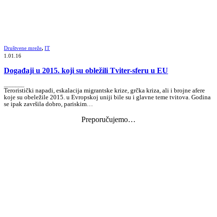
Društvene mreže
,
IT
1.01.16
Događaji u 2015. koji su obležili Tviter-sferu u EU
_______
Teroristički napadi, eskalacija migrantske krize, grčka kriza, ali i brojne afere
koje su obeležile 2015. u Evropskoj uniji bile su i glavne teme tvitova. Godina
se ipak završila dobro, pariskim…
Preporučujemo…