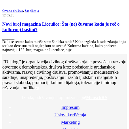
Civilno društvo
,
Saopštenja
12.05.26
Novi broj magazina Liceulice: Šta (ne) čuvamo kada je reč o
kulturnoj baštini?
_______
Da li se sećate kako miriše stara školska tabla? Kako izgleda fasada zdanja koju
ste kao dete smatrali najlepšom na svetu? Kulturna baština, kako podseća
najnoviji, 122. broj magazina Liceulice, nije…
’’Dijalog’’ je organizacija civilnog društva koja je posvećena razvoju
otvorenog demokratskog društva kroz podsticanje građanskog
aktivizma, razvoja civilnog društva, promovisanju međusetorske
saradnje, unapređenju, poštovanju i zaštiti ljudskih i manjinskih
prava i sloboda, promociji kulture dijaloga, tolerancije i mirnog
rešavanja konflikata.
Izrada, održavanje i optimizacija
@MenschRS
Impresum
Uslovi korišćenja
Marketing