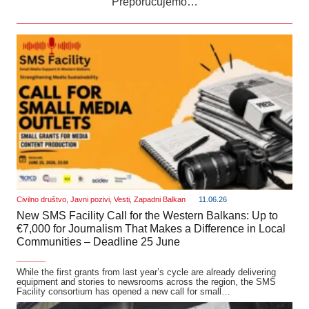
Preporučujemo…
Civilno društvo
,
Javni pozivi
,
Vesti
,
Zapadni Balkan
11.06.26
New SMS Facility Call for the Western Balkans: Up to
€7,000 for Journalism That Makes a Difference in Local
Communities – Deadline 25 June
_______
While the first grants from last year’s cycle are already delivering
equipment and stories to newsrooms across the region, the SMS
Facility consortium has opened a new call for small…