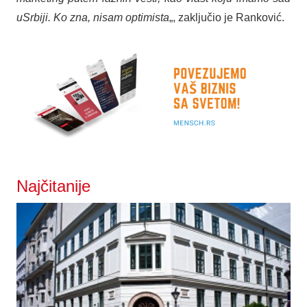
uSrbiji. Ko zna, nisam optimista
„, zaključio je Ranković.
Najčitanije