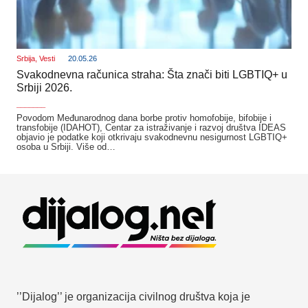
Srbija
,
Vesti
20.05.26
Svakodnevna računica straha: Šta znači biti LGBTIQ+ u
Srbiji 2026.
_______
Povodom Međunarodnog dana borbe protiv homofobije, bifobije i
transfobije (IDAHOT), Centar za istraživanje i razvoj društva IDEAS
objavio je podatke koji otkrivaju svakodnevnu nesigurnost LGBTIQ+
osoba u Srbiji. Više od…
’’Dijalog’’ je organizacija civilnog društva koja je