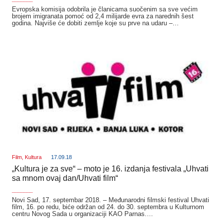
Evropska komisija odobrila je članicama suočenim sa sve većim
brojem imigranata pomoć od 2,4 milijarde evra za narednih šest
godina. Najviše će dobiti zemlje koje su prve na udaru –…
Film
,
Kultura
17.09.18
„Kultura je za sve“ – moto je 16. izdanja festivala „Uhvati
sa mnom ovaj dan/Uhvati film“
_______
Novi Sad, 17. septembar 2018. – Međunarodni filmski festival Uhvati
film, 16. po redu, biće održan od 24. do 30. septembra u Kulturnom
centru Novog Sada u organizaciji KAO Parnas.…