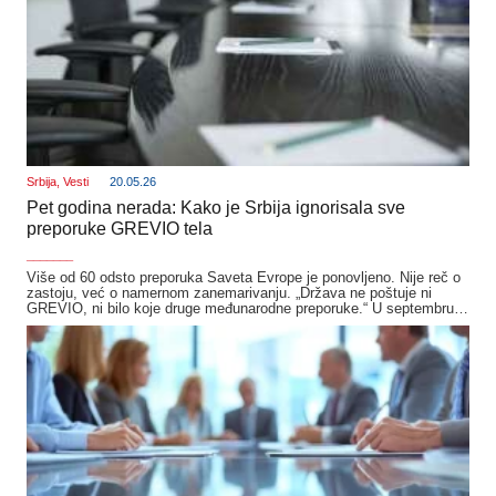
Srbija
,
Vesti
20.05.26
Pet godina nerada: Kako je Srbija ignorisala sve
preporuke GREVIO tela
_______
Više od 60 odsto preporuka Saveta Evrope je ponovljeno. Nije reč o
zastoju, već o namernom zanemarivanju. „Država ne poštuje ni
GREVIO, ni bilo koje druge međunarodne preporuke.“ U septembru…