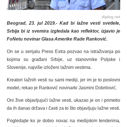
dijalog.net
Beograd, 23. jul 2019.- Kad bi lažne vesti svetlele,
Srbija bi iz svemira izgledala kao reflektor, izjavio je
FoNetu novinar Glasa Amerike Rade Ranković.
On se u serijalu Press Extra pozvao na istraživanja po
kojima su građani Srbije, uz stanovnike Poljske i
Slovenije, najviše izloženi lažnim vestima.
Kreatori lažnih vesti su sami mediji, jer im je to poslovni
model, rekao je Ranković novinarki Jasmini Dobrilović.
Oni žive objavljujući lažne vesti, ukazao je on i primetio
da ih danas država i časti za to što objavljuju lažne vesti.
Pogledajte ko je dobio novac na medijskim tenderima,