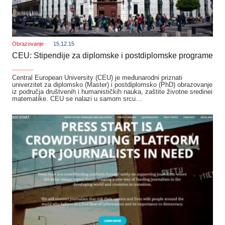
Obrazovanje
15.12.15
CEU: Stipendije za diplomske i postdiplomske programe
_______
Central European University (CEU) je međunarodni priznati
univerzitet za diplomsko (Master) i postdiplomsko (PhD) obrazovanje
iz područja društvenih i humanističkih nauka, zaštite životne sredinei
matematike. CEU se nalazi u samom srcu…