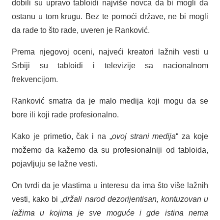
dobili su upravo tabloidi najviše novca da bi mogli da
ostanu u tom krugu. Bez te pomoći države, ne bi mogli
da rade to što rade, uveren je Ranković.
Prema njegovoj oceni, najveći kreatori lažnih vesti u
Srbiji su tabloidi i televizije sa nacionalnom
frekvencijom.
Ranković smatra da je malo medija koji mogu da se
bore ili koji rade profesionalno.
Kako je primetio, čak i na „
ovoj strani medija
“ za koje
možemo da kažemo da su profesionalniji od tabloida,
pojavljuju se lažne vesti.
On tvrdi da je vlastima u interesu da ima što više lažnih
vesti, kako bi „
držali narod dezorijentisan, kontuzovan u
lažima u kojima je sve moguće i gde istina nema