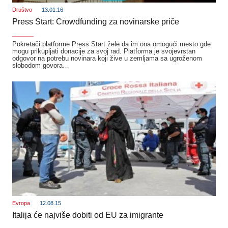
Društvo
13.01.16
Press Start: Crowdfunding za novinarske priče
_______
Pokretači platforme Press Start žele da im ona omogući mesto gde
mogu prikupljati donacije za svoj rad. Platforma je svojevrstan
odgovor na potrebu novinara koji žive u zemljama sa ugroženom
slobodom govora…
Evropa
12.08.15
Italija će najviše dobiti od EU za imigrante
_______