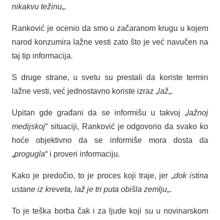
nikakvu težinu
„.
Ranković je ocenio da smo u začaranom krugu u kojem
narod konzumira lažne vesti zato što je već navučen na
taj tip informacija.
S druge strane, u svetu su prestali da koriste termin
lažne vesti, već jednostavno koriste izraz „
laž
„.
Upitan gde građani da se informišu u takvoj „
lažnoj
medijskoj
“ situaciji, Ranković je odgovorio da svako ko
hoće objektivno da se informiše mora dosta da
„
progugla
“ i proveri informaciju.
Kako je predočio, to je proces koji traje, jer „
dok istina
ustane iz kreveta, laž je tri puta obišla zemlju
„.
To je teška borba čak i za ljude koji su u novinarskom