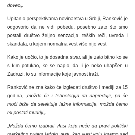
doveo
„.
Upitan o perspektivama novinarstva u Srbiji, Ranković je
odgovorio da ne vidi pobedu, posebno zato što smo
postali društvo željno senzacija, teških reči, uvreda i
skandala, u kojem normalna vest više nije vest.
Kako je uočio, to je dosadna stvar, ali je zato bitno ko se
s kim potukao, ko se napio, da li je neko uhapšen u
Zadruzi, to su informacije koje javnost traži.
Ranković ne zna kako će izgledati društvo i mediji za 15
godina, „
možda će i tehnologija da napreduje, pa će
moći brže da selektuje lažne informacije, možda ćemo
mi postati mudriji
„.
„
Možda ćemo izabrati vlast koja neće da pravi politički
marketing putem lažnih vesti, kao vlast koju imamo sad