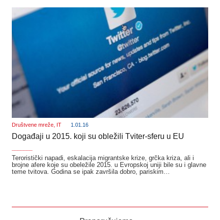
Društvene mreže
,
IT
1.01.16
Događaji u 2015. koji su obležili Tviter-sferu u EU
_______
Teroristički napadi, eskalacija migrantske krize, grčka kriza, ali i
brojne afere koje su obeležile 2015. u Evropskoj uniji bile su i glavne
teme tvitova. Godina se ipak završila dobro, pariskim…