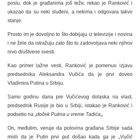
poslu, dok je građanima još teže, rekao je Ranković i
ukazao da su neki sluđeni, a nekima i odgovara takvo
stanje.
Prosto im je dovoljno to što dobijaju iz televizije i novina
i ne žele da istražuju zato što to zadovoljava neki njihov
nivo društvene svesti.
Kao primer lažne vesti, Ranković je pomenuo izjavu
predsednika Aleksandra Vučića da je prvi doveo
Vladimira Putina u Srbiju.
Samo godinu dana pre Vučićevog dolaska na vlast,
predsednik Rusije je bio u Srbiji, istakao je Ranković i
podsetio na „
doček Putina u vreme Tadića
„.
On, međutim, veruje da polovina građana Srbije sada
misli da je Putin prvi put došao kada ga je „
Vučić