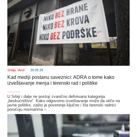
Srbija
,
Vesti
20.05.26
Kad mediji postanu saveznici: ADRA o tome kako
izveštavanje menja i terenski rad i politike
_______
U Srbiji i dalje ne postoji zvanično definisana kategorija
„beskućništvo“. Kako odgovorno izveštavanje može da utiče na
javne politike, zašto je poverenje ključno i šta terenski radnici
poručuju novinarima –…