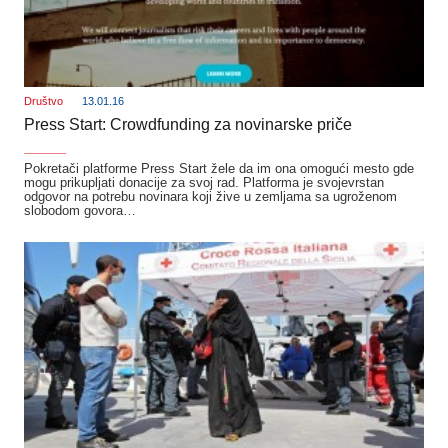
Društvo
13.01.16
Press Start: Crowdfunding za novinarske priče
_______
Pokretači platforme Press Start žele da im ona omogući mesto gde
mogu prikupljati donacije za svoj rad. Platforma je svojevrstan
odgovor na potrebu novinara koji žive u zemljama sa ugroženom
slobodom govora…