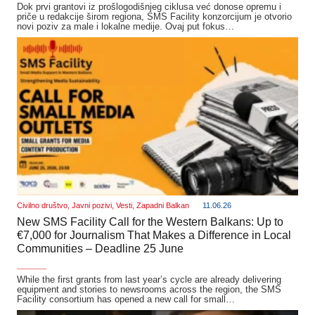
Dok prvi grantovi iz prošlogodišnjeg ciklusa već donose opremu i
priče u redakcije širom regiona, SMS Facility konzorcijum je otvorio
novi poziv za male i lokalne medije. Ovaj put fokus…
Civilno društvo
,
Javni pozivi
,
Vesti
,
Zapadni Balkan
11.06.26
New SMS Facility Call for the Western Balkans: Up to
€7,000 for Journalism That Makes a Difference in Local
Communities – Deadline 25 June
_______
While the first grants from last year’s cycle are already delivering
equipment and stories to newsrooms across the region, the SMS
Facility consortium has opened a new call for small…