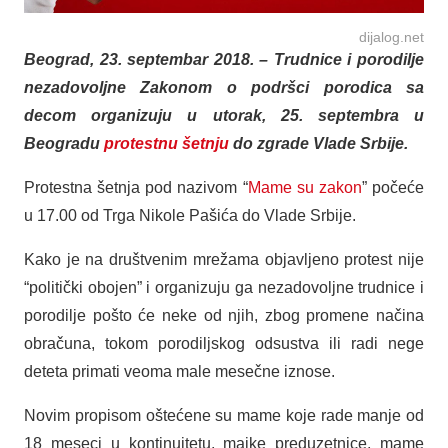
dijalog.net
Beograd, 23. septembar 2018. – Trudnice i porodilje
nezadovoljne Zakonom o podršci porodica sa
decom organizuju u utorak, 25. septembra u
Beogradu
protestnu šetnju
do zgrade Vlade Srbije.
Protestna šetnja pod nazivom “
Mame su zakon
” počeće
u 17.00 od Trga Nikole Pašića do Vlade Srbije.
Kako je na društvenim mrežama objavljeno protest nije
“politički obojen” i organizuju ga nezadovoljne trudnice i
porodilje pošto će neke od njih, zbog promene načina
obračuna, tokom porodiljskog odsustva ili radi nege
deteta primati veoma male mesečne iznose.
Novim propisom oštećene su mame koje rade manje od
18 meseci u kontinuitetu, majke preduzetnice, mame