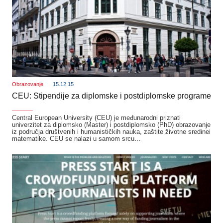
Obrazovanje
15.12.15
CEU: Stipendije za diplomske i postdiplomske programe
_______
Central European University (CEU) je međunarodni priznati
univerzitet za diplomsko (Master) i postdiplomsko (PhD) obrazovanje
iz područja društvenih i humanističkih nauka, zaštite životne sredinei
matematike. CEU se nalazi u samom srcu…