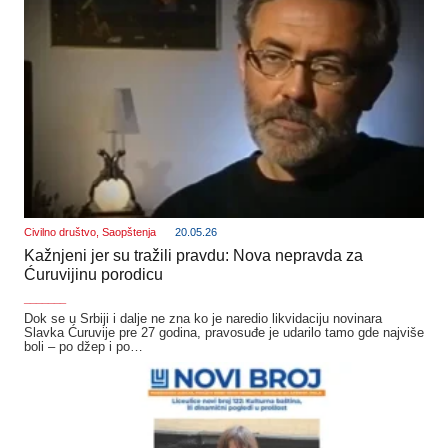
Civilno društvo
,
Saopštenja
20.05.26
Kažnjeni jer su tražili pravdu: Nova nepravda za
Ćuruvijinu porodicu
_______
Dok se u Srbiji i dalje ne zna ko je naredio likvidaciju novinara
Slavka Ćuruvije pre 27 godina, pravosuđe je udarilo tamo gde najviše
boli – po džep i po…