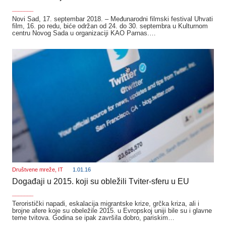
_______
Novi Sad, 17. septembar 2018. – Međunarodni filmski festival Uhvati
film, 16. po redu, biće održan od 24. do 30. septembra u Kulturnom
centru Novog Sada u organizaciji KAO Parnas.…
Društvene mreže
,
IT
1.01.16
Događaji u 2015. koji su obležili Tviter-sferu u EU
_______
Teroristički napadi, eskalacija migrantske krize, grčka kriza, ali i
brojne afere koje su obeležile 2015. u Evropskoj uniji bile su i glavne
teme tvitova. Godina se ipak završila dobro, pariskim…