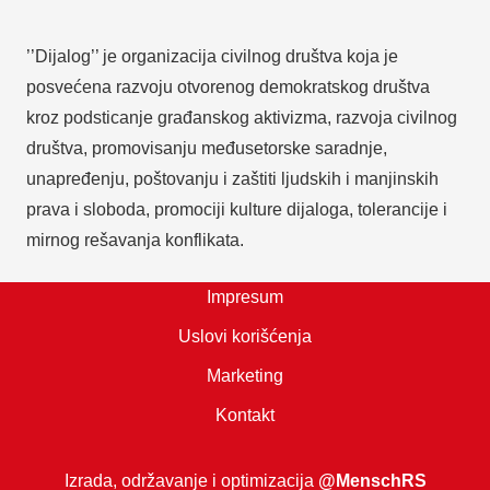
’’Dijalog’’ je organizacija civilnog društva koja je
posvećena razvoju otvorenog demokratskog društva
kroz podsticanje građanskog aktivizma, razvoja civilnog
društva, promovisanju međusetorske saradnje,
unapređenju, poštovanju i zaštiti ljudskih i manjinskih
prava i sloboda, promociji kulture dijaloga, tolerancije i
mirnog rešavanja konflikata.
Impresum
Uslovi korišćenja
Marketing
Kontakt
Izrada, održavanje i optimizacija
@MenschRS