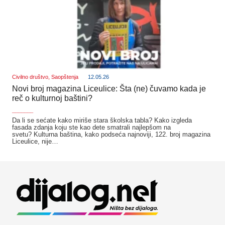
Civilno društvo
,
Saopštenja
12.05.26
Novi broj magazina Liceulice: Šta (ne) čuvamo kada je
reč o kulturnoj baštini?
_______
Da li se sećate kako miriše stara školska tabla? Kako izgleda
fasada zdanja koju ste kao dete smatrali najlepšom na
svetu? Kulturna baština, kako podseća najnoviji, 122. broj magazina
Liceulice, nije…