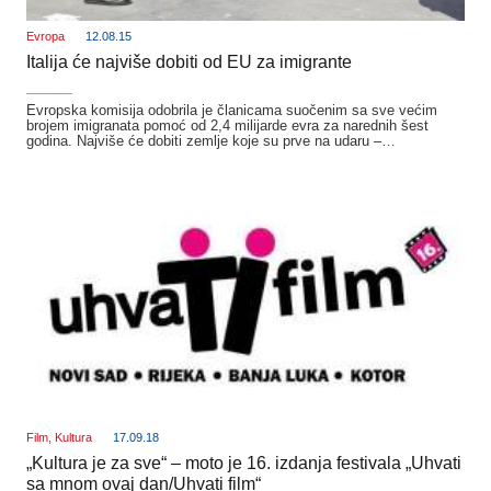
Evropa
12.08.15
Italija će najviše dobiti od EU za imigrante
_______
Evropska komisija odobrila je članicama suočenim sa sve većim
brojem imigranata pomoć od 2,4 milijarde evra za narednih šest
godina. Najviše će dobiti zemlje koje su prve na udaru –…
Film
,
Kultura
17.09.18
„Kultura je za sve“ – moto je 16. izdanja festivala „Uhvati
sa mnom ovaj dan/Uhvati film“