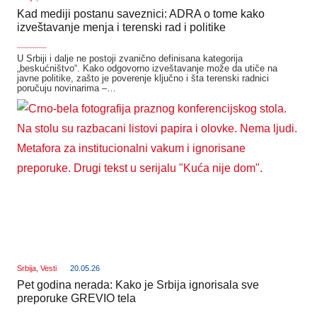
Kad mediji postanu saveznici: ADRA o tome kako
izveštavanje menja i terenski rad i politike
_______
U Srbiji i dalje ne postoji zvanično definisana kategorija
„beskućništvo“. Kako odgovorno izveštavanje može da utiče na
javne politike, zašto je poverenje ključno i šta terenski radnici
poručuju novinarima –…
Srbija
,
Vesti
20.05.26
Pet godina nerada: Kako je Srbija ignorisala sve
preporuke GREVIO tela
_______