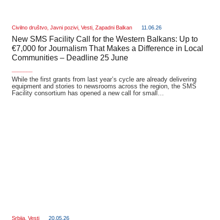
Civilno društvo
,
Javni pozivi
,
Vesti
,
Zapadni Balkan
11.06.26
New SMS Facility Call for the Western Balkans: Up to
€7,000 for Journalism That Makes a Difference in Local
Communities – Deadline 25 June
_______
While the first grants from last year’s cycle are already delivering
equipment and stories to newsrooms across the region, the SMS
Facility consortium has opened a new call for small…
Srbija
,
Vesti
20.05.26