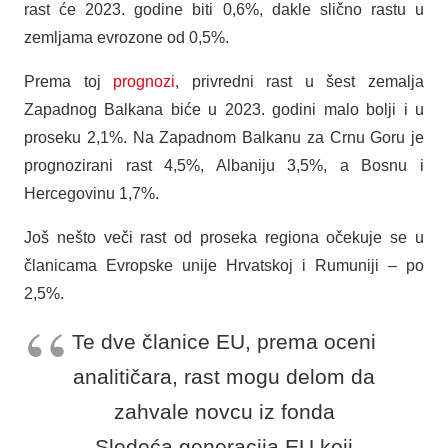
rast će 2023. godine biti 0,6%, dakle slično rastu u
zemljama evrozone od 0,5%.
Prema toj
prognozi
, privredni rast u šest zemalja
Zapadnog Balkana biće u 2023. godini malo bolji i u
proseku 2,1%. Na Zapadnom Balkanu za Crnu Goru je
prognozirani rast 4,5%, Albaniju 3,5%, a Bosnu i
Hercegovinu 1,7%.
Još nešto veči rast od proseka regiona očekuje se u
članicama Evropske unije Hrvatskoj i Rumuniji – po
2,5%.
Te dve članice EU, prema oceni
analitičara, rast mogu delom da
zahvale novcu iz fonda
Sledeća generacija EU koji