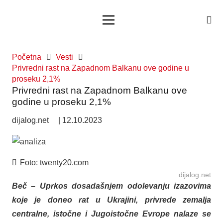
Početna
Vesti
Privredni rast na Zapadnom Balkanu ove godine u
proseku 2,1%
Privredni rast na Zapadnom Balkanu ove
godine u proseku 2,1%
dijalog.net
|
12.10.2023
Foto:
twenty20.com
dijalog.net
Beč – Uprkos dosadašnjem odolevanju izazovima
koje je doneo rat u Ukrajini, privrede zemalja
centralne, istočne i Jugoistočne Evrope nalaze se