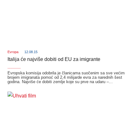
Evropa
12.08.15
Italija će najviše dobiti od EU za imigrante
_______
Evropska komisija odobrila je članicama suočenim sa sve većim
brojem imigranata pomoć od 2,4 milijarde evra za narednih šest
godina. Najviše će dobiti zemlje koje su prve na udaru –…