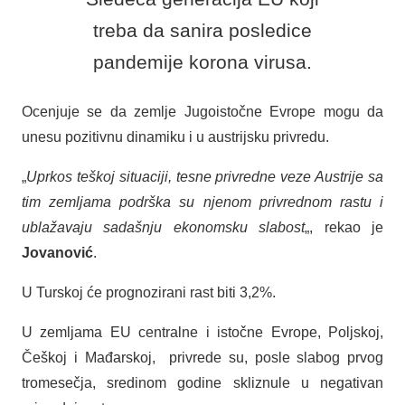
treba da sanira posledice
pandemije korona virusa.
Ocenjuje se da zemlje Jugoistočne Evrope mogu da
unesu pozitivnu dinamiku i u austrijsku privredu.
„
Uprkos teškoj situaciji, tesne privredne veze Austrije sa
tim zemljama podrška su njenom privrednom rastu i
ublažavaju sadašnju ekonomsku slabost
„, rekao je
Jovanović
.
U Turskoj će prognozirani rast biti 3,2%.
U zemljama EU centralne i istočne Evrope, Poljskoj,
Češkoj i Mađarskoj, privrede su, posle slabog prvog
tromesečja, sredinom godine skliznule u negativan