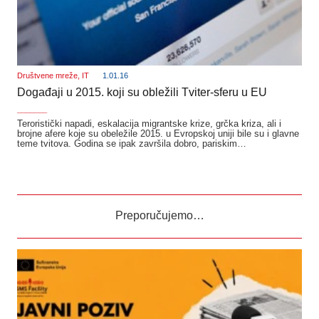
Društvene mreže
,
IT
1.01.16
Događaji u 2015. koji su obležili Tviter-sferu u EU
_______
Teroristički napadi, eskalacija migrantske krize, grčka kriza, ali i
brojne afere koje su obeležile 2015. u Evropskoj uniji bile su i glavne
teme tvitova. Godina se ipak završila dobro, pariskim…
Preporučujemo…