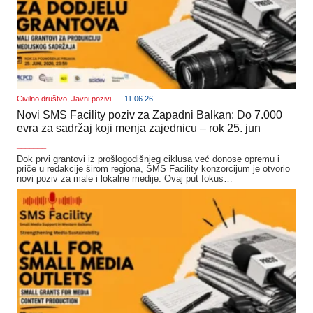
Civilno društvo
,
Javni pozivi
11.06.26
Novi SMS Facility poziv za Zapadni Balkan: Do 7.000
evra za sadržaj koji menja zajednicu – rok 25. jun
_______
Dok prvi grantovi iz prošlogodišnjeg ciklusa već donose opremu i
priče u redakcije širom regiona, SMS Facility konzorcijum je otvorio
novi poziv za male i lokalne medije. Ovaj put fokus…