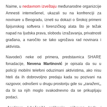
Naime, u
nedavnom izveštaju
međunarodne organizcije
Amnesti internešenel, ukazali su na konfrenciji za
novinare u Beogradu, izneti su dokazi o širokoj primeni
špijunskog softvera i forenzičkog alata što je težak
napad na ljudska prava, slobodu izražavanja, privatnosti
građana, a naročito se tako ugrožava rad novinara i
aktivista.
Navodeći neke od primera, predstavnica SHARE
fonadacije,
Nevena Martinović
je opisala da su u
policiji mobilni telefoni oduzimani aktivistima, ako nisu
hteli da ih dobrovoljno predaju kada su pozivani na
razgovor, odnošeni u drugu prostoriju gde su „
zaraženi
„,
da bi sa njih moglo svakodnevno da se prikupljaju
podaci.