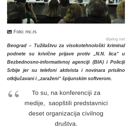
Foto:
mc.rs
dijalog.net
Beograd – Tužilaštvu za visokotehnološki kriminal
podnete su krivične prijave protiv „N.N. lica“ u
Bezbednosno-informativnoj agenciji (BIA) i Policiji
Srbije jer su telefoni aktivista i novinara prisilno
otključavani i „zaraženi“ špijunskim softverom.
To su, na konferenciji za
medije, saopštili predstavnici
deset organizacija civilnog
društva.