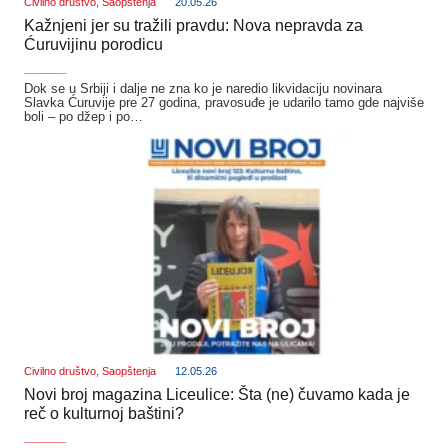
Civilno društvo
,
Saopštenja
20.05.26
Kažnjeni jer su tražili pravdu: Nova nepravda za
Ćuruvijinu porodicu
_______
Dok se u Srbiji i dalje ne zna ko je naredio likvidaciju novinara
Slavka Ćuruvije pre 27 godina, pravosuđe je udarilo tamo gde najviše
boli – po džep i po…
Civilno društvo
,
Saopštenja
12.05.26
Novi broj magazina Liceulice: Šta (ne) čuvamo kada je
reč o kulturnoj baštini?
_______