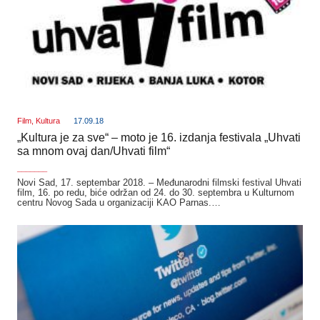
Film
,
Kultura
17.09.18
„Kultura je za sve“ – moto je 16. izdanja festivala „Uhvati
sa mnom ovaj dan/Uhvati film“
_______
Novi Sad, 17. septembar 2018. – Međunarodni filmski festival Uhvati
film, 16. po redu, biće održan od 24. do 30. septembra u Kulturnom
centru Novog Sada u organizaciji KAO Parnas.…