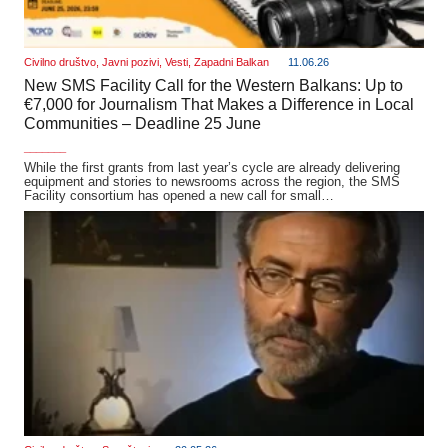
Civilno društvo
,
Javni pozivi
,
Vesti
,
Zapadni Balkan
11.06.26
New SMS Facility Call for the Western Balkans: Up to
€7,000 for Journalism That Makes a Difference in Local
Communities – Deadline 25 June
_______
While the first grants from last year’s cycle are already delivering
equipment and stories to newsrooms across the region, the SMS
Facility consortium has opened a new call for small…