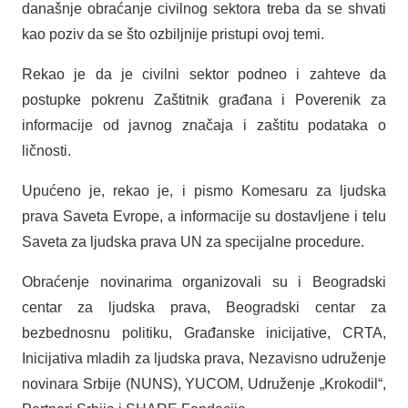
današnje obraćanje civilnog sektora treba da se shvati
kao poziv da se što ozbiljnije pristupi ovoj temi.
Rekao je da je civilni sektor podneo i zahteve da
postupke pokrenu Zaštitnik građana i Poverenik za
informacije od javnog značaja i zaštitu podataka o
ličnosti.
Upućeno je, rekao je, i pismo Komesaru za ljudska
prava Saveta Evrope, a informacije su dostavljene i telu
Saveta za ljudska prava UN za specijalne procedure.
Obraćenje novinarima organizovali su i Beogradski
centar za ljudska prava, Beogradski centar za
bezbednosnu politiku, Građanske inicijative, CRTA,
Inicijativa mladih za ljudska prava, Nezavisno udruženje
novinara Srbije (NUNS), YUCOM, Udruženje „Krokodil“,