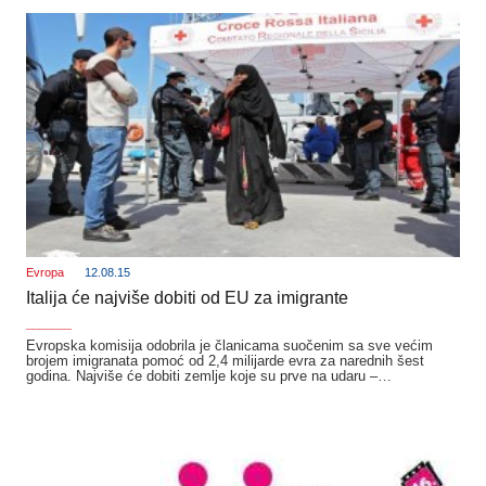
Evropa
12.08.15
Italija će najviše dobiti od EU za imigrante
_______
Evropska komisija odobrila je članicama suočenim sa sve većim
brojem imigranata pomoć od 2,4 milijarde evra za narednih šest
godina. Najviše će dobiti zemlje koje su prve na udaru –…