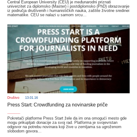
Central European University (CEU) je međunarodni priznati
univerzitet za diplomsko (Master) i postdiplomsko (PhD) obrazovanje
iz područja društvenih i humanističkih nauka, zaštite životne sredinei
matematike. CEU se nalazi u samom srcu…
Društvo
13.01.16
Press Start: Crowdfunding za novinarske priče
_______
Pokretači platforme Press Start žele da im ona omogući mesto gde
mogu prikupljati donacije za svoj rad. Platforma je svojevrstan
odgovor na potrebu novinara koji žive u zemljama sa ugroženom
slobodom govora…