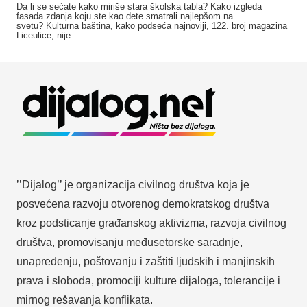
Da li se sećate kako miriše stara školska tabla? Kako izgleda
fasada zdanja koju ste kao dete smatrali najlepšom na
svetu? Kulturna baština, kako podseća najnoviji, 122. broj magazina
Liceulice, nije…
’’Dijalog’’ je organizacija civilnog društva koja je
posvećena razvoju otvorenog demokratskog društva
kroz podsticanje građanskog aktivizma, razvoja civilnog
društva, promovisanju međusetorske saradnje,
unapređenju, poštovanju i zaštiti ljudskih i manjinskih
prava i sloboda, promociji kulture dijaloga, tolerancije i
mirnog rešavanja konflikata.