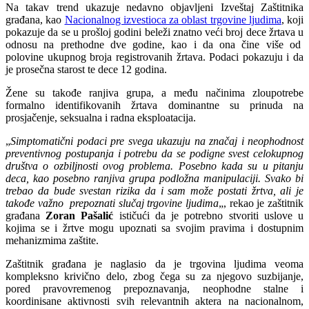
Na takav trend ukazuje nedavno objavljeni Izveštaj Zaštitnika
građana, kao
Nacionalnog izvestioca za oblast trgovine ljudima
, koji
pokazuje da se u prošloj godini beleži znatno veći broj dece žrtava u
odnosu na prethodne dve godine, kao i da ona čine više od
polovine ukupnog broja registrovanih žrtava. Podaci pokazuju i da
je prosečna starost te dece 12 godina.
Žene su takođe ranjiva grupa, a među načinima zloupotrebe
formalno identifikovanih žrtava dominantne su prinuda na
prosjačenje, seksualna i radna eksploatacija.
„
Simptomatični podaci pre svega ukazuju na značaj i neophodnost
preventivnog postupanja i potrebu da se podigne svest celokupnog
društva o ozbiljnosti ovog problema. Posebno kada su u pitanju
deca, kao posebno ranjiva grupa podložna manipulaciji. Svako bi
trebao da bude svestan rizika da i sam može postati žrtva, ali je
takođe važno prepoznati slučaj trgovine ljudima
„, rekao je zaštitnik
građana
Zoran Pašalić
ističući da je potrebno stvoriti uslove u
kojima se i žrtve mogu upoznati sa svojim pravima i dostupnim
mehanizmima zaštite.
Zaštitnik građana je naglasio da je trgovina ljudima veoma
kompleksno krivično delo, zbog čega su za njegovo suzbijanje,
pored pravovremenog prepoznavanja, neophodne stalne i
koordinisane aktivnosti svih relevantnih aktera na nacionalnom,