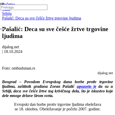
Početna
Vesti
Srbija
Pašalić: Deca su sve češće žrtve trgovine ljudima
Pašalić: Deca su sve češće žrtve trgovine
ljudima
dijalog.net
|
18.10.2024
Foto:
ombudsman.rs
dijalog.net
Beograd – Povodom Evropskog dana borbe protiv trgovine
ljudima, zaštitnik građana Zoran Pašalić
upozorio je
da su u
Srbiji, deca sve češće žrtve tog krivičnog dela, što je iskustvo koje
dele mnoge države širom sveta.
Evropski dan borbe protiv trgovine ljudima obeležava
se 18. oktobra. Obeležavanje je počelo 2007. godine.