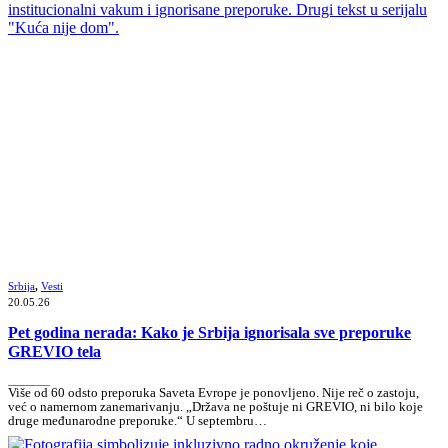
Srbija
,
Vesti
20.05.26
Pet godina nerada: Kako je Srbija ignorisala sve preporuke
GREVIO tela
_______
Više od 60 odsto preporuka Saveta Evrope je ponovljeno. Nije reč o zastoju,
već o namernom zanemarivanju. „Država ne poštuje ni GREVIO, ni bilo koje
druge međunarodne preporuke.“ U septembru…