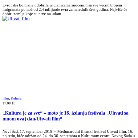
_______
Evropska komisija odobrila je članicama suočenim sa sve većim brojem
imigranata pomoć od 2,4 milijarde evra za narednih šest godina. Najviše će
dobiti zemlje koje su prve na udaru –…
Film
,
Kultura
17.09.18
„Kultura je za sve“ – moto je 16. izdanja festivala „Uhvati sa
mnom ovaj dan/Uhvati film“
_______
Novi Sad, 17. septembar 2018. – Međunarodni filmski festival Uhvati film, 16.
po redu, biće održan od 24. do 30. septembra u Kulturnom centru Novog Sada u