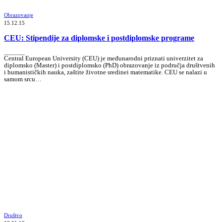
Obrazovanje
15.12.15
CEU: Stipendije za diplomske i postdiplomske programe
_______
Central European University (CEU) je međunarodni priznati univerzitet za
diplomsko (Master) i postdiplomsko (PhD) obrazovanje iz područja društvenih
i humanističkih nauka, zaštite životne sredinei matematike. CEU se nalazi u
samom srcu…
Društvo