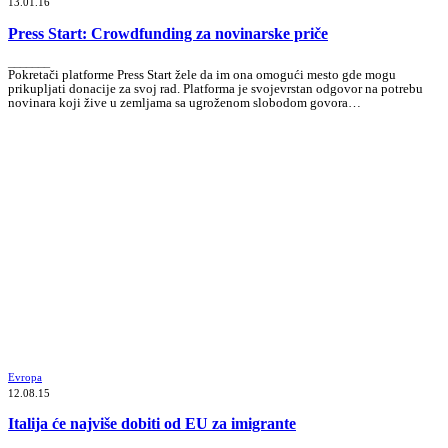
13.01.16
Press Start: Crowdfunding za novinarske priče
_______
Pokretači platforme Press Start žele da im ona omogući mesto gde mogu
prikupljati donacije za svoj rad. Platforma je svojevrstan odgovor na potrebu
novinara koji žive u zemljama sa ugroženom slobodom govora…
Evropa
12.08.15
Italija će najviše dobiti od EU za imigrante