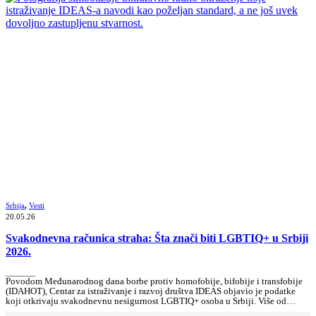
Srbija
,
Vesti
20.05.26
Svakodnevna računica straha: Šta znači biti LGBTIQ+ u Srbiji
2026.
_______
Povodom Međunarodnog dana borbe protiv homofobije, bifobije i transfobije
(IDAHOT), Centar za istraživanje i razvoj društva IDEAS objavio je podatke
koji otkrivaju svakodnevnu nesigurnost LGBTIQ+ osoba u Srbiji. Više od…