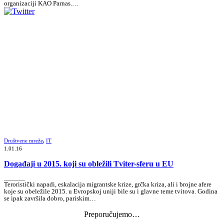
organizaciji KAO Parnas.…
Društvene mreže
,
IT
1.01.16
Događaji u 2015. koji su obležili Tviter-sferu u EU
_______
Teroristički napadi, eskalacija migrantske krize, grčka kriza, ali i brojne afere
koje su obeležile 2015. u Evropskoj uniji bile su i glavne teme tvitova. Godina
se ipak završila dobro, pariskim…
Preporučujemo…