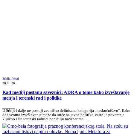
Srbija
,
Vesti
20.05.26
Kad mediji postanu saveznici: ADRA o tome kako izveštavanje
menja i terenski rad i politike
_______
U Srbiji i dalje ne postoji zvanično definisana kategorija „beskućništvo“. Kako
odgovorno izveštavanje može da utiče na javne politike, zašto je poverenje
ključno i šta terenski radnici poručuju novinarima –…