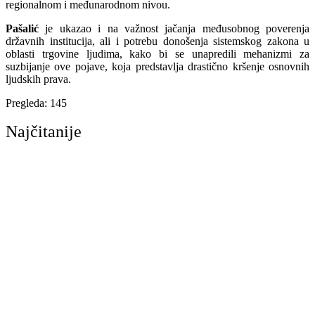
regionalnom i međunarodnom nivou.
Pašalić
je ukazao i na važnost jačanja međusobnog poverenja
državnih institucija, ali i potrebu donošenja sistemskog zakona u
oblasti trgovine ljudima, kako bi se unapredili mehanizmi za
suzbijanje ove pojave, koja predstavlja drastično kršenje osnovnih
ljudskih prava.
Pregleda:
145
Najčitanije