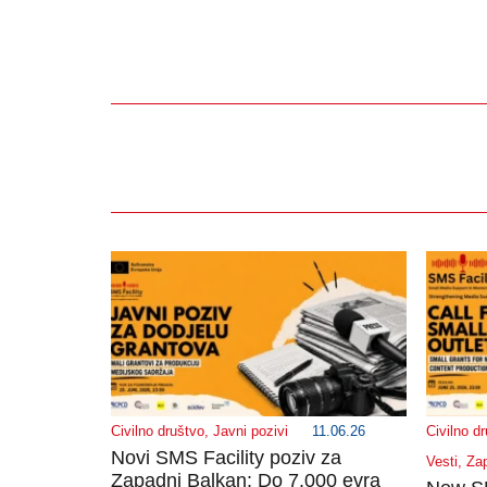
Civilno društvo
,
Javni pozivi
11.06.26
Civilno d
Novi SMS Facility poziv za
Vesti
,
Zap
Zapadni Balkan: Do 7.000 evra