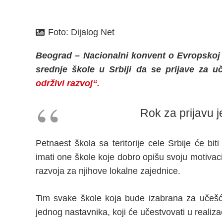
Foto:
Dijalog Net
Beograd – Nacionalni konvent o Evropskoj u
srednje škole u Srbiji da se prijave za
održivi razvoj“.
Rok za prijavu 
Petnaest škola sa teritorije cele Srbije će b
imati one škole koje dobro opišu svoju motivac
razvoja za njihove lokalne zajednice.
Tim svake škole koja bude izabrana za učešć
jednog nastavnika, koji će učestvovati u realiza