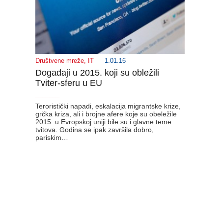
Društvene mreže
,
IT
1.01.16
Događaji u 2015. koji su obležili
Tviter-sferu u EU
_______
Teroristički napadi, eskalacija migrantske krize,
grčka kriza, ali i brojne afere koje su obeležile
2015. u Evropskoj uniji bile su i glavne teme
tvitova. Godina se ipak završila dobro,
pariskim…