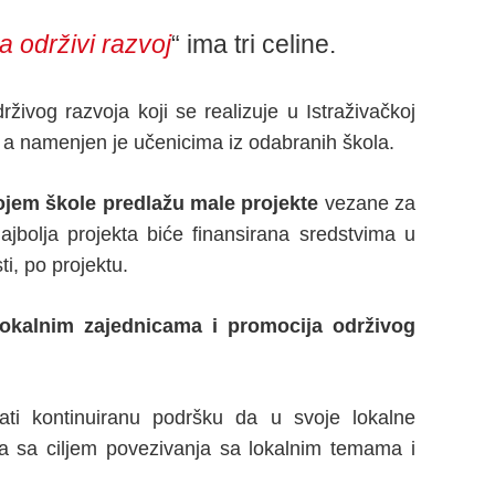
a održivi razvoj
“ ima tri celine.
ivog razvoja koji se realizuje u Istraživačkoj
e, a namenjen je učenicima iz odabranih škola.
jem škole predlažu male projekte
vezane za
najbolja projekta biće finansirana sredstvima u
ti, po projektu.
lokalnim zajednicama i promocija održivog
ati kontinuiranu podršku da u svoje lokalne
a sa ciljem povezivanja sa lokalnim temama i