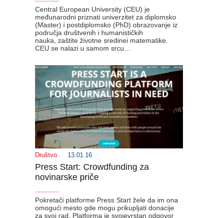
Central European University (CEU) je
međunarodni priznati univerzitet za diplomsko
(Master) i postdiplomsko (PhD) obrazovanje iz
područja društvenih i humanističkih
nauka, zaštite životne sredinei matematike.
CEU se nalazi u samom srcu…
Društvo
13.01.16
Press Start: Crowdfunding za
novinarske priče
_______
Pokretači platforme Press Start žele da im ona
omogući mesto gde mogu prikupljati donacije
za svoj rad. Platforma je svojevrstan odgovor