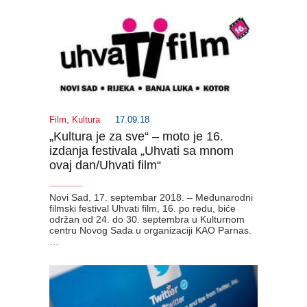
Film
,
Kultura
17.09.18
„Kultura je za sve“ – moto je 16.
izdanja festivala „Uhvati sa mnom
ovaj dan/Uhvati film“
_______
Novi Sad, 17. septembar 2018. – Međunarodni
filmski festival Uhvati film, 16. po redu, biće
održan od 24. do 30. septembra u Kulturnom
centru Novog Sada u organizaciji KAO Parnas.
…