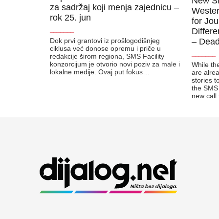
New SMS
za sadržaj koji menja zajednicu –
Wester
rok 25. jun
for Jo
_______
Differ
Dok prvi grantovi iz prošlogodišnjeg
– Dead
ciklusa već donose opremu i priče u
_______
redakcije širom regiona, SMS Facility
konzorcijum je otvorio novi poziv za male i
While the
lokalne medije. Ovaj put fokus…
are alre
stories 
the SMS 
new call