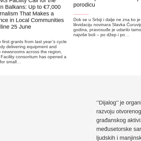
 Facility Call for the
porodicu
n Balkans: Up to €7,000
urnalism That Makes a
_______
ence in Local Communities
Dok se u Srbiji i dalje ne zna ko j
likvidaciju novinara Slavka Ćuruvi
line 25 June
godina, pravosuđe je udarilo tam
najviše boli – po džep i po…
 first grants from last year’s cycle
ady delivering equipment and
to newsrooms across the region,
Facility consortium has opened a
 for small…
’’Dijalog’’ je org
razvoju otvoreno
građanskog aktivi
međusetorske sara
ljudskih i manjins