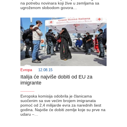
na potrebu novinara koji žive u zemljama sa
ugroženom slobodom govora…
Evropa
12.08.15
Italija će najviše dobiti od EU za
imigrante
_______
Evropska komisija odobrila je članicama
suočenim sa sve većim brojem imigranata
pomoć od 2,4 milijarde evra za narednih šest
godina. Najviše će dobiti zemlje koje su prve na
udaru –…