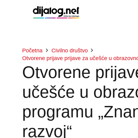
Početna
Civilno društvo
Otvorene prijave prijave za učešće u obrazovn
Otvorene prijav
učešće u obra
programu „Znanj
razvoj“