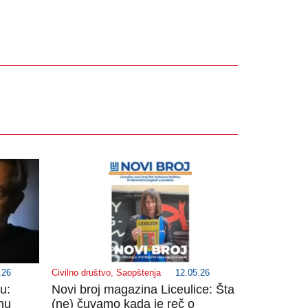
.26
Civilno društvo
,
Saopštenja
12.05.26
du:
Novi broj magazina Liceulice: Šta
nu
(ne) čuvamo kada je reč o