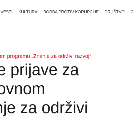
VESTI
KULTURA
BORBA PROTIV KORUPCIJE
DRUŠTVO
om programu „Znanje za održivi razvoj“
e prijave za
zovnom
e za održivi