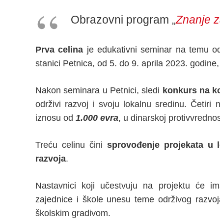
Obrazovni program „
Znanje z
Prva celina
je edukativni seminar na temu održ
stanici Petnica, od 5. do 9. aprila 2023. godin
Nakon seminara u Petnici, sledi
konkurs na ko
održivi razvoj i svoju lokalnu sredinu. Četiri 
iznosu od
1.000 evra
, u dinarskoj protivvrednos
Treću celinu čini
sprovođenje projekata u 
razvoja
.
Nastavnici koji učestvuju na projektu će im
zajednice i škole unesu teme održivog razvoj
školskim gradivom.