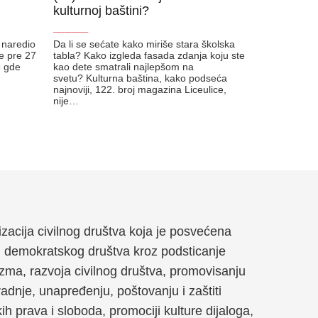
kulturnoj baštini?
_______
e naredio
Da li se sećate kako miriše stara školska
je pre 27
tabla? Kako izgleda fasada zdanja koju ste
o gde
kao dete smatrali najlepšom na
svetu? Kulturna baština, kako podseća
najnoviji, 122. broj magazina Liceulice,
nije…
anizacija civilnog društva koja je posvećena
g demokratskog društva kroz podsticanje
zma, razvoja civilnog društva, promovisanju
dnje, unapređenju, poštovanju i zaštiti
kih prava i sloboda, promociji kulture dijaloga,