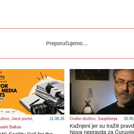
Preporučujemo…
ruštvo
,
Javni pozivi
,
11.06.26
Civilno društvo
,
Saopštenja
20.05
Kažnjeni jer su tražili prav
adni Balkan
Nova nepravda za Ćuruviji