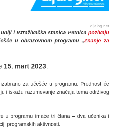
dijalog.net
niji i Istraživačka stanica Petnica
pozivaju
 učešće u obrazovnom programu „
Znanje za
je
15. mart 2023
.
iti izabrano za učešće u programu. Prednost će
iju i iskažu razumevanje značaja tema održivog
e u programu imaće tri člana – dva učenika i
ciji programskih aktivnosti.