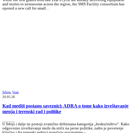
While the first grants from last year’s cycle are already delivering equipment
and stories to newsrooms across the region, the SMS Facility consortium has
opened a new call for small…
Srbija
,
Vesti
20.05.26
Kad mediji postanu saveznici: ADRA o tome kako izveštavanje
menja i terenski rad i politike
_______
U Srbiji i dalje ne postoji zvanično definisana kategorija „beskućništvo“. Kako
odgovorno izveštavanje može da utiče na javne politike, zašto je poverenje
ključno i šta terenski radnici poručuju novinarima –…