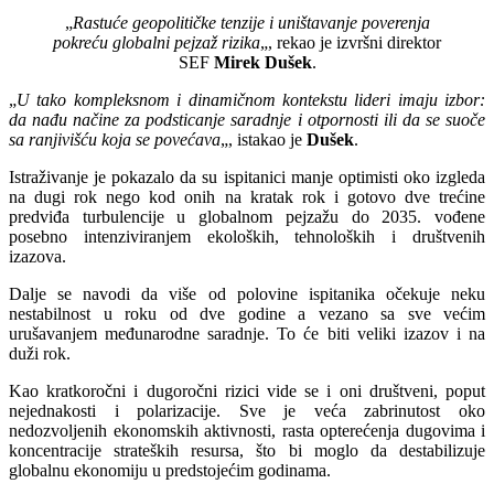
„
Rastuće geopolitičke tenzije i uništavanje poverenja
pokreću globalni pejzaž rizika
„, rekao je izvršni direktor
SEF
Mirek Dušek
.
„
U tako kompleksnom i dinamičnom kontekstu lideri imaju izbor:
da nađu načine za podsticanje saradnje i otpornosti ili da se suoče
sa ranjivišću koja se povećava
„, istakao je
Dušek
.
Istraživanje je pokazalo da su ispitanici manje optimisti oko izgleda
na dugi rok nego kod onih na kratak rok i gotovo dve trećine
predviđa turbulencije u globalnom pejzažu do 2035. vođene
posebno intenziviranjem ekoloških, tehnoloških i društvenih
izazova.
Dalje se navodi da više od polovine ispitanika očekuje neku
nestabilnost u roku od dve godine a vezano sa sve većim
urušavanjem međunarodne saradnje. To će biti veliki izazov i na
duži rok.
Kao kratkoročni i dugoročni rizici vide se i oni društveni, poput
nejednakosti i polarizacije. Sve je veća zabrinutost oko
nedozvoljenih ekonomskih aktivnosti, rasta opterećenja dugovima i
koncentracije strateških resursa, što bi moglo da destabilizuje
globalnu ekonomiju u predstojećim godinama.