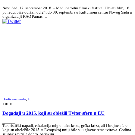
_______
Novi Sad, 17. septembar 2018. – Međunarodni filmski festival Uhvati film, 16.
po redu, biće održan od 24. do 30. septembra u Kulturnom centru Novog Sada u
organizaciji KAO Parnas.…
Društvene mreže
,
IT
1.01.16
Događaji u 2015. koji su obležili Tviter-sferu u EU
_______
Teroristički napadi, eskalacija migrantske krize, grčka kriza, ali i brojne afere
koje su obeležile 2015. u Evropskoj uniji bile su i glavne teme tvitova. Godina
se ipak završila dobro, pariskim…