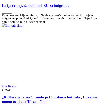
Italija će najviše dobiti od EU za imigrante
_______
Evropska komisija odobrila je članicama suočenim sa sve većim brojem
imigranata pomoć od 2,4 milijarde evra za narednih šest godina. Najviše će
dobiti zemlje koje su prve na udaru –…
Film
,
Kultura
17.09.18
„Kultura je za sve“ – moto je 16. izdanja festivala „Uhvati sa
mnom ovaj dan/Uhvati film“