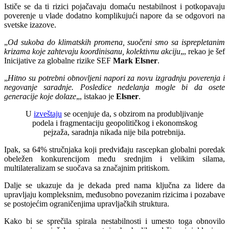
Ističe se da ti rizici pojačavaju domaću nestabilnost i potkopavaju
poverenje u vlade dodatno komplikujući napore da se odgovori na
svetske izazove.
„
Od sukoba do klimatskih promena, suočeni smo sa isprepletanim
krizama koje zahtevaju koordinisanu, kolektivnu akciju
„, rekao je šef
Inicijative za globalne rizike SEF
Mark Elsner
.
„
Hitno su potrebni obnovljeni napori za novu izgradnju poverenja i
negovanje saradnje. Posledice nedelanja mogle bi da osete
generacije koje dolaze
„, istakao je
Elsner
.
U
izveštaju
se ocenjuje da, s obzirom na produbljivanje
podela i fragmentaciju geopolitičkog i ekonomskog
pejzaža, saradnja nikada nije bila potrebnija.
Ipak, sa 64% stručnjaka koji predviđaju rascepkan globalni poredak
obeležen konkurencijom među srednjim i velikim silama,
multilateralizam se suočava sa značajnim pritiskom.
Dalje se ukazuje da je dekada pred nama ključna za lidere da
upravljaju kompleksnim, međusobno povezanim rizicima i pozabave
se postojećim ograničenjima upravljačkih struktura.
Kako bi se sprečila spirala nestabilnosti i umesto toga obnovilo