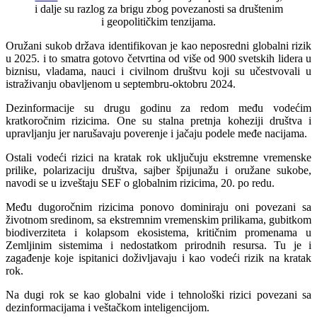
i dalje su razlog za brigu zbog povezanosti sa društenim
i geopolitičkim tenzijama.
Oružani sukob država identifikovan je kao neposredni globalni rizik
u 2025. i to smatra gotovo četvrtina od više od 900 svetskih lidera u
biznisu, vladama, nauci i civilnom društvu koji su učestvovali u
istraživanju obavljenom u septembru-oktobru 2024.
Dezinformacije su drugu godinu za redom među vodećim
kratkoročnim rizicima. One su stalna pretnja koheziji društva i
upravljanju jer narušavaju poverenje i jačaju podele međe nacijama.
Ostali vodeći rizici na kratak rok uključuju ekstremne vremenske
prilike, polarizaciju društva, sajber špijunažu i oružane sukobe,
navodi se u izveštaju SEF o globalnim rizicima, 20. po redu.
Među dugoročnim rizicima ponovo dominiraju oni povezani sa
životnom sredinom, sa ekstremnim vremenskim prilikama, gubitkom
biodiverziteta i kolapsom ekosistema, kritičnim promenama u
Zemljinim sistemima i nedostatkom prirodnih resursa. Tu je i
zagađenje koje ispitanici doživljavaju i kao vodeći rizik na kratak
rok.
Na dugi rok se kao globalni vide i tehnološki rizici povezani sa
dezinformacijama i veštačkom inteligencijom.