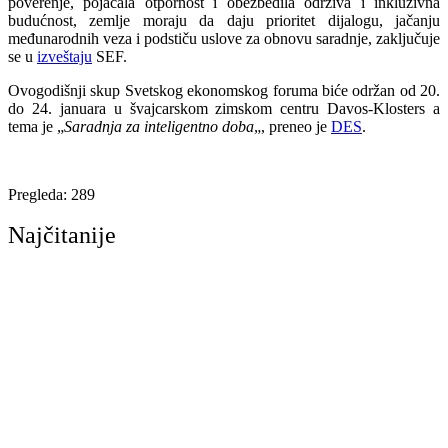
poverenje, pojačala otpornost i obezbedila održiva i inkluzivna
budućnost, zemlje moraju da daju prioritet dijalogu, jačanju
međunarodnih veza i podstiču uslove za obnovu saradnje, zaključuje
se u
izveštaju
SEF.
Ovogodišnji skup Svetskog ekonomskog foruma biće održan od 20.
do 24. januara u švajcarskom zimskom centru Davos-Klosters a
tema je „
Saradnja za inteligentno doba
„, preneo je
DES
.
Pregleda:
289
Najčitanije