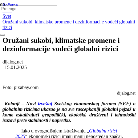
Početna
Vesti
Svet
Oružani sukobi, klimatske promene i dezinformacije vodeći globalni
rizici
Oružani sukobi, klimatske promene i
dezinformacije vodeći globalni rizici
dijalog.net
|
15.01.2025
Foto:
pixabay.com
dijalog.net
Kolonji – Novi
izveštaj
Svetskog ekonomskog foruma (SEF) o
globalnim rizicima ukazao je na sve rascepkaniji globalni pejzaž u
kome eskalirajući geopolitički, ekološki, društveni i tehnološki
izazovi prete stabilnosti i napretku.
Iako u ovogodišnjem istraživanju „
Globalni rizici
2025
“ ekonomski rizici imaju manji neposredan značaj,