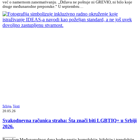
već o namernom zanemarivanju. „Država ne poštuje ni GREVIO, ni bilo koje
druge međunarodne preporuke.“ U septembru…
Srbija
,
Vesti
20.05.26
Svakodnevna računica straha: Šta znači biti LGBTIQ+ u Srbiji
2026.
_______
Povodom Međunarodnog dana borbe protiv homofobije, bifobije i transfobije