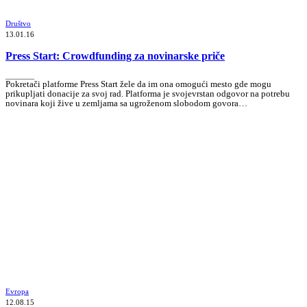
Društvo
13.01.16
Press Start: Crowdfunding za novinarske priče
_______
Pokretači platforme Press Start žele da im ona omogući mesto gde mogu
prikupljati donacije za svoj rad. Platforma je svojevrstan odgovor na potrebu
novinara koji žive u zemljama sa ugroženom slobodom govora…
Evropa
12.08.15