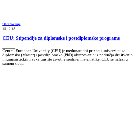
Obrazovanje
15.12.15
CEU: Stipendije za diplomske i postdiplomske programe
_______
Central European University (CEU) je međunarodni priznati univerzitet za
diplomsko (Master) i postdiplomsko (PhD) obrazovanje iz područja društvenih
i humanističkih nauka, zaštite životne sredinei matematike. CEU se nalazi u
samom srcu…