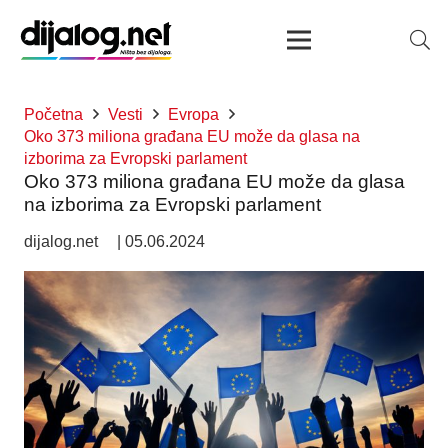
Početna
Vesti
Evropa
Oko 373 miliona građana EU može da glasa na
izborima za Evropski parlament
Oko 373 miliona građana EU može da glasa
na izborima za Evropski parlament
dijalog.net
|
05.06.2024