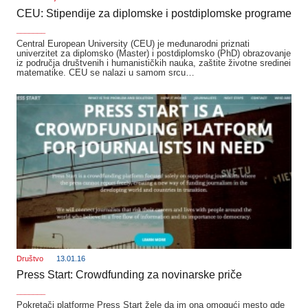
CEU: Stipendije za diplomske i postdiplomske programe
_______
Central European University (CEU) je međunarodni priznati
univerzitet za diplomsko (Master) i postdiplomsko (PhD) obrazovanje
iz područja društvenih i humanističkih nauka, zaštite životne sredinei
matematike. CEU se nalazi u samom srcu…
Društvo
13.01.16
Press Start: Crowdfunding za novinarske priče
_______
Pokretači platforme Press Start žele da im ona omogući mesto gde