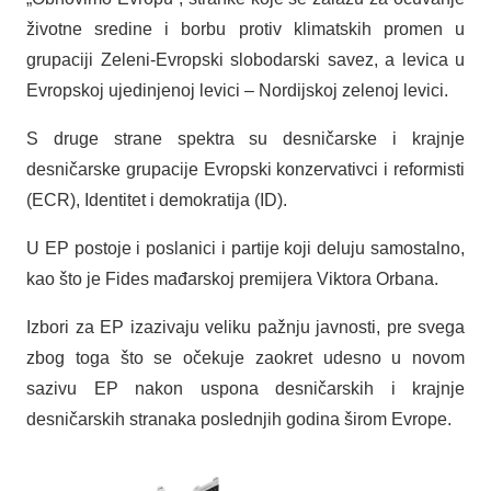
životne sredine i borbu protiv klimatskih promen u
grupaciji Zeleni-Evropski slobodarski savez, a levica u
Evropskoj ujedinjenoj levici – Nordijskoj zelenoj levici.
S druge strane spektra su desničarske i krajnje
desničarske grupacije Evropski konzervativci i reformisti
(ECR), Identitet i demokratija (ID).
U EP postoje i poslanici i partije koji deluju samostalno,
kao što je Fides mađarskoj premijera Viktora Orbana.
Izbori za EP izazivaju veliku pažnju javnosti, pre svega
zbog toga što se očekuje zaokret udesno u novom
sazivu EP nakon uspona desničarskih i krajnje
desničarskih stranaka poslednjih godina širom Evrope.