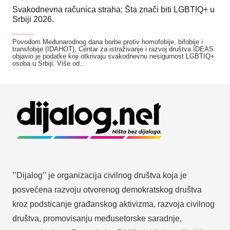
Svakodnevna računica straha: Šta znači biti LGBTIQ+ u
Srbiji 2026.
_______
Povodom Međunarodnog dana borbe protiv homofobije, bifobije i
transfobije (IDAHOT), Centar za istraživanje i razvoj društva IDEAS
objavio je podatke koji otkrivaju svakodnevnu nesigurnost LGBTIQ+
osoba u Srbiji. Više od…
’’Dijalog’’ je organizacija civilnog društva koja je
posvećena razvoju otvorenog demokratskog društva
kroz podsticanje građanskog aktivizma, razvoja civilnog
društva, promovisanju međusetorske saradnje,