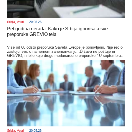
Srbija
,
Vesti
20.05.26
Pet godina nerada: Kako je Srbija ignorisala sve
preporuke GREVIO tela
_______
Više od 60 odsto preporuka Saveta Evrope je ponovljeno. Nije reč o
zastoju, već o namernom zanemarivanju. „Država ne poštuje ni
GREVIO, ni bilo koje druge međunarodne preporuke.“ U septembru…
Srbija
,
Vesti
20.05.26