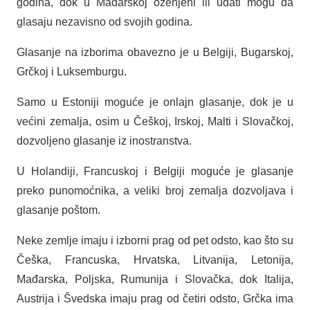
godina, dok u Mađarskoj oženjeni ili udati mogu da
glasaju nezavisno od svojih godina.
Glasanje na izborima obavezno je u Belgiji, Bugarskoj,
Grčkoj i Luksemburgu.
Samo u Estoniji moguće je onlajn glasanje, dok je u
većini zemalja, osim u Češkoj, Irskoj, Malti i Slovačkoj,
dozvoljeno glasanje iz inostranstva.
U Holandiji, Francuskoj i Belgiji moguće je glasanje
preko punomoćnika, a veliki broj zemalja dozvoljava i
glasanje poštom.
Neke zemlje imaju i izborni prag od pet odsto, kao što su
Češka, Francuska, Hrvatska, Litvanija, Letonija,
Mađarska, Poljska, Rumunija i Slovačka, dok Italija,
Austrija i Švedska imaju prag od četiri odsto, Grčka ima