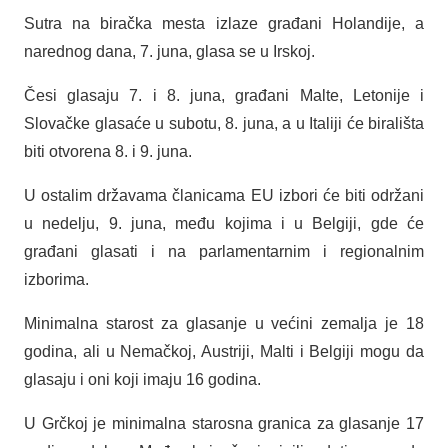
Sutra na biračka mesta izlaze građani Holandije, a
narednog dana, 7. juna, glasa se u Irskoj.
Česi glasaju 7. i 8. juna, građani Malte, Letonije i
Slovačke glasaće u subotu, 8. juna, a u Italiji će birališta
biti otvorena 8. i 9. juna.
U ostalim državama članicama EU izbori će biti održani
u nedelju, 9. juna, među kojima i u Belgiji, gde će
građani glasati i na parlamentarnim i regionalnim
izborima.
Minimalna starost za glasanje u većini zemalja je 18
godina, ali u Nemačkoj, Austriji, Malti i Belgiji mogu da
glasaju i oni koji imaju 16 godina.
U Grčkoj je minimalna starosna granica za glasanje 17