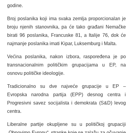
godine.
Broj poslanika koji ima svaka zemlja proporcionalan je
broju njenih stanovnika, pa će tako građani Nemačke
birati 96 poslanika, Francuske 81, a Italije 76, dok će
najmanje poslanika imati Kipar, Luksemburg i Malta.
Većina poslanika, nakon izbora, raspoređena je po
transnacionalnim političkim grupacijama u EP, na
osnovu političke ideologije.
Tradicionalno su dve najveće grupacije u EP –
Evropska narodna partija (EPP) desnog centra i
Progresivni savez socijalista i demokrata (S&D) levog
centra.
Liberalne partije okupljene su u političkoj grupaciji
„Obnovimo Evropu“, stranke koje se zalažu za očuvanje