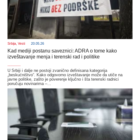
Srbija
,
Vesti
20.05.26
Kad mediji postanu saveznici: ADRA o tome kako
izveštavanje menja i terenski rad i politike
_______
U Srbiji i dalje ne postoji zvanično definisana kategorija
„beskućništvo“. Kako odgovorno izveštavanje može da utiče na
javne politike, zašto je poverenje ključno i šta terenski radnici
poručuju novinarima –…