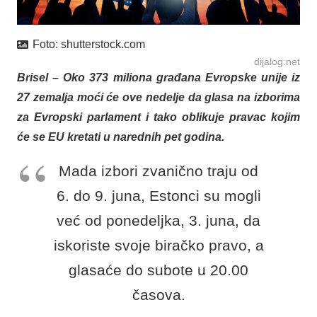
Foto:
shutterstock.com
dijalog.net
Brisel – Oko 373 miliona građana Evropske unije iz
27 zemalja moći će ove nedelje da glasa na izborima
za Evropski parlament i tako oblikuje pravac kojim
će se EU kretati u narednih pet godina.
Mada izbori zvanično traju od
6. do 9. juna, Estonci su mogli
već od ponedeljka, 3. juna, da
iskoriste svoje biračko pravo, a
glasaće do subote u 20.00
časova.