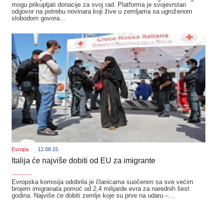
mogu prikupljati donacije za svoj rad. Platforma je svojevrstan
odgovor na potrebu novinara koji žive u zemljama sa ugroženom
slobodom govora…
Evropa
12.08.15
Italija će najviše dobiti od EU za imigrante
_______
Evropska komisija odobrila je članicama suočenim sa sve većim
brojem imigranata pomoć od 2,4 milijarde evra za narednih šest
godina. Najviše će dobiti zemlje koje su prve na udaru –…