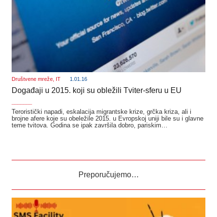
Društvene mreže
,
IT
1.01.16
Događaji u 2015. koji su obležili Tviter-sferu u EU
_______
Teroristički napadi, eskalacija migrantske krize, grčka kriza, ali i
brojne afere koje su obeležile 2015. u Evropskoj uniji bile su i glavne
teme tvitova. Godina se ipak završila dobro, pariskim…
Preporučujemo…