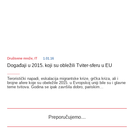
Društvene mreže
,
IT
1.01.16
Događaji u 2015. koji su obležili Tviter-sferu u EU
_______
Teroristički napadi, eskalacija migrantske krize, grčka kriza, ali i
brojne afere koje su obeležile 2015. u Evropskoj uniji bile su i glavne
teme tvitova. Godina se ipak završila dobro, pariskim…
Preporučujemo…