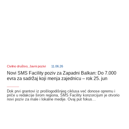
Civilno društvo
,
Javni pozivi
11.06.26
Novi SMS Facility poziv za Zapadni Balkan: Do 7.000
evra za sadržaj koji menja zajednicu – rok 25. jun
_______
Dok prvi grantovi iz prošlogodišnjeg ciklusa već donose opremu i
priče u redakcije širom regiona, SMS Facility konzorcijum je otvorio
novi poziv za male i lokalne medije. Ovaj put fokus…