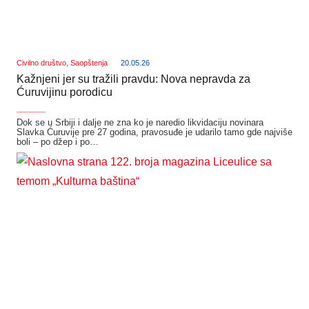
Civilno društvo
,
Saopštenja
20.05.26
Kažnjeni jer su tražili pravdu: Nova nepravda za
Ćuruvijinu porodicu
_______
Dok se u Srbiji i dalje ne zna ko je naredio likvidaciju novinara
Slavka Ćuruvije pre 27 godina, pravosuđe je udarilo tamo gde najviše
boli – po džep i po…