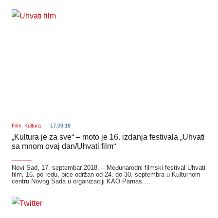
Film
,
Kultura
17.09.18
„Kultura je za sve“ – moto je 16. izdanja festivala „Uhvati
sa mnom ovaj dan/Uhvati film“
_______
Novi Sad, 17. septembar 2018. – Međunarodni filmski festival Uhvati
film, 16. po redu, biće održan od 24. do 30. septembra u Kulturnom
centru Novog Sada u organizaciji KAO Parnas.…