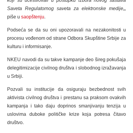
koji su učestvovali u postupku izbora novog sastava
Saveta Regulatornog saveta za elektronske medije
„,
piše u
saopštenju
.
Podseća se da su oni upozoravali na nezakonitosti u
procesu vođenom od strane Odbora Skupštine Srbije za
kulturu i informisanje.
NKEU navodi da su takve kampanje deo šireg pokušaja
delegitimizacije civilnog društva i slobodnog izražavanja
u Srbiji.
Pozvali su institucije da osiguraju bezbednost svih
aktivista civilnog društva i prestanu sa praksom ovakvih
kampanja i tako daju doprinos smanjivanju tenzija u
uslovima duboke političke krize koja potresa čitavo
društvo.