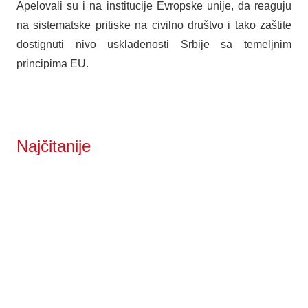
Apelovali su i na institucije Evropske unije, da reaguju
na sistematske pritiske na civilno društvo i tako zaštite
dostignuti nivo usklađenosti Srbije sa temeljnim
principima EU.
Najčitanije