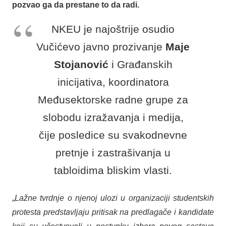
pozvao ga da prestane to da radi.
NKEU je najoštrije osudio
Vučićevo javno prozivanje
Maje
Stojanović
i Građanskih
inicijativa, koordinatora
Međusektorske radne grupe za
slobodu izražavanja i medija,
čije posledice su svakodnevne
pretnje i zastrašivanja u
tabloidima bliskim vlasti.
„
Lažne tvrdnje o njenoj ulozi u organizaciji studentskih
protesta predstavljaju pritisak na predlagače i kandidate