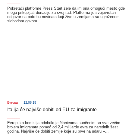
_______
Pokretači platforme Press Start žele da im ona omogući mesto gde
mogu prikupljati donacije za svoj rad. Platforma je svojevrstan
odgovor na potrebu novinara koji žive u zemljama sa ugroženom
slobodom govora…
Evropa
12.08.15
Italija će najviše dobiti od EU za imigrante
_______
Evropska komisija odobrila je članicama suočenim sa sve većim
brojem imigranata pomoć od 2,4 milijarde evra za narednih šest
godina. Najviše će dobiti zemlje koje su prve na udaru –…