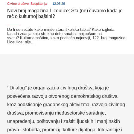
Civilno društvo
,
Saopštenja
12.05.26
Novi broj magazina Liceulice: Šta (ne) čuvamo kada je
reč o kulturnoj baštini?
_______
Da li se sećate kako miriše stara školska tabla? Kako izgleda
fasada zdanja koju ste kao dete smatrali najlepšom na
svetu? Kulturna baština, kako podseća najnoviji, 122. broj magazina
Liceulice, nije…
’’Dijalog’’ je organizacija civilnog društva koja je
posvećena razvoju otvorenog demokratskog društva
kroz podsticanje građanskog aktivizma, razvoja civilnog
društva, promovisanju međusetorske saradnje,
unapređenju, poštovanju i zaštiti ljudskih i manjinskih
prava i sloboda, promociji kulture dijaloga, tolerancije i