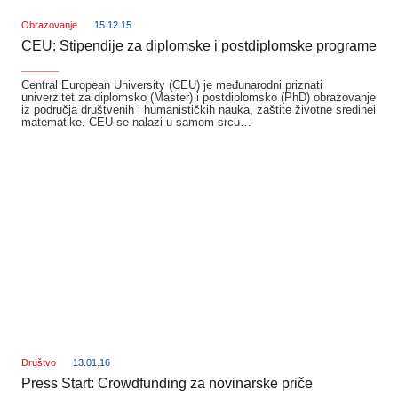
Obrazovanje
15.12.15
CEU: Stipendije za diplomske i postdiplomske programe
_______
Central European University (CEU) je međunarodni priznati
univerzitet za diplomsko (Master) i postdiplomsko (PhD) obrazovanje
iz područja društvenih i humanističkih nauka, zaštite životne sredinei
matematike. CEU se nalazi u samom srcu…
Društvo
13.01.16
Press Start: Crowdfunding za novinarske priče