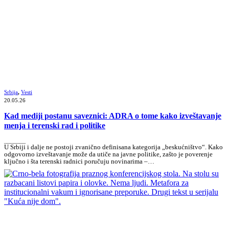
Srbija
,
Vesti
20.05.26
Kad mediji postanu saveznici: ADRA o tome kako izveštavanje
menja i terenski rad i politike
_______
U Srbiji i dalje ne postoji zvanično definisana kategorija „beskućništvo“. Kako
odgovorno izveštavanje može da utiče na javne politike, zašto je poverenje
ključno i šta terenski radnici poručuju novinarima –…