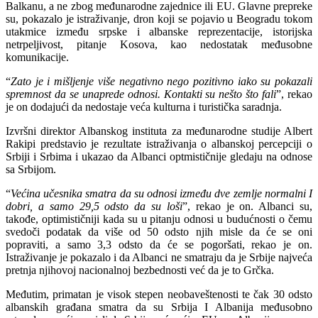
Balkanu, a ne zbog međunarodne zajednice ili EU. Glavne prepreke
su, pokazalo je istraživanje, dron koji se pojavio u Beogradu tokom
utakmice između srpske i albanske reprezentacije, istorijska
netrpeljivost, pitanje Kosova, kao nedostatak međusobne
komunikacije.
“
Zato je i mišljenje više negativno nego pozitivno iako su pokazali
spremnost da se unaprede odnosi. Kontakti su nešto što fali
”, rekao
je on dodajući da nedostaje veća kulturna i turistička saradnja.
Izvršni direktor Albanskog instituta za međunarodne studije Albert
Rakipi predstavio je rezultate istraživanja o albanskoj percepciji o
Srbiji i Srbima i ukazao da Albanci optmističnije gledaju na odnose
sa Srbijom.
“
Većina učesnika smatra da su odnosi između dve zemlje normalni I
dobri, a samo 29,5 odsto da su loši
”, rekao je on. Albanci su,
takođe, optimističniji kada su u pitanju odnosi u budućnosti o čemu
svedoči podatak da više od 50 odsto njih misle da će se oni
popraviti, a samo 3,3 odsto da će se pogoršati, rekao je on.
Istraživanje je pokazalo i da Albanci ne smatraju da je Srbije najveća
pretnja njihovoj nacionalnoj bezbednosti već da je to Grčka.
Međutim, primatan je visok stepen neobaveštenosti te čak 30 odsto
albanskih građana smatra da su Srbija I Albanija međusobno