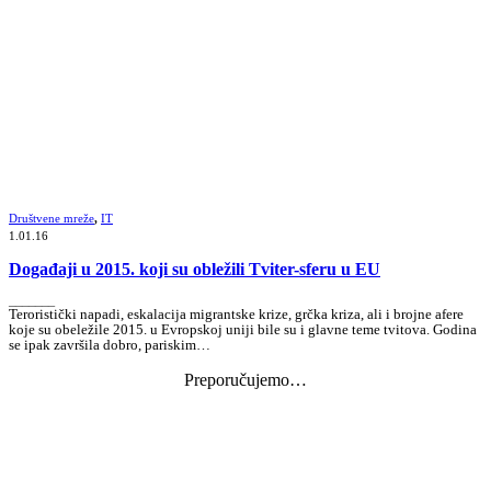
Društvene mreže
,
IT
1.01.16
Događaji u 2015. koji su obležili Tviter-sferu u EU
_______
Teroristički napadi, eskalacija migrantske krize, grčka kriza, ali i brojne afere
koje su obeležile 2015. u Evropskoj uniji bile su i glavne teme tvitova. Godina
se ipak završila dobro, pariskim…
Preporučujemo…