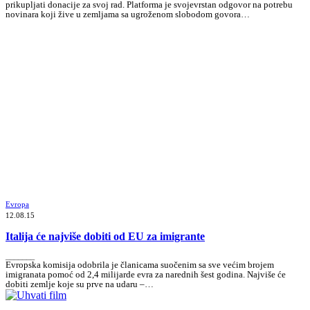
prikupljati donacije za svoj rad. Platforma je svojevrstan odgovor na potrebu
novinara koji žive u zemljama sa ugroženom slobodom govora…
Evropa
12.08.15
Italija će najviše dobiti od EU za imigrante
_______
Evropska komisija odobrila je članicama suočenim sa sve većim brojem
imigranata pomoć od 2,4 milijarde evra za narednih šest godina. Najviše će
dobiti zemlje koje su prve na udaru –…