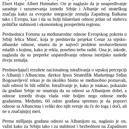
Ebert Hajnc Albert Hutmaher. On je naglasio da je unapređivanje
saradnje i razumevanja između Srbije i Albanije od strateškog
značaja kako za evropske integracije zemalja Zapadnog Balkana
tako i Evropu, kao i da su bolji bilaterlani odnosi jedan od stubova
političke stabinosti i ekonomskog prosperiteta regiona.
Predsednica Foruma za međunarodne odnose Evropskog pokreta u
Srbiji Jelica Minić, koja je predstavila projekat Cenar za srpsko-
albanske odnose, smatra da je najveći problem neobaveštenost
mladih s kojima, kako je rekla, posebno treba raditi. Ona je, takođe,
naglasila da su prepreke unpaređivanju odnosa istorijsko nasleđe
dveju zemalja.
Predstavljajući rezultete nacionalnog istraživanja o srpskoj percepciji
o Albaniji i Albancima, direkor Ipsos Stratedžik Marketinga Srđan
Bogosavljević rekao je da ukoliko bismo se međusobno poznavali,
naši odnosi bi bili odlični. Istraživanje je, kako je istakao, pokazalo
da građani Srbije ne smatraju da su odnosi sa Albanijom dobri, a
odnose između dvaju vlada vide boljim nego odnose među
građanima. Međutim, 60 odsto građana spremno je da popravi
odnose sa Albancima i veliki deo njih veruje da će do toga i doći, ali
ne u značajnijoj meri.
Prema mišljanju građana odnosi sa Albanijom su, naglasio je on,
važni kako za Srbiju tako i za stablnost i bezbednost na Zapadnom