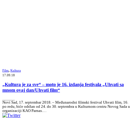
Film
,
Kultura
17.09.18
„Kultura je za sve“ – moto je 16. izdanja festivala „Uhvati sa
mnom ovaj dan/Uhvati film“
_______
Novi Sad, 17. septembar 2018. – Međunarodni filmski festival Uhvati film, 16.
po redu, biće održan od 24. do 30. septembra u Kulturnom centru Novog Sada u
organizaciji KAO Parnas.…