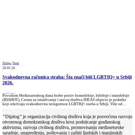
Srbija
,
Vesti
20.05.26
Svakodnevna računica straha: Šta znači biti LGBTIQ+ u Srbiji
2026.
_______
Povodom Međunarodnog dana borbe protiv homofobije, bifobije i transfobije
(IDAHOT), Centar za istraživanje i razvoj društva IDEAS objavio je podatke
koji otkrivaju svakodnevnu nesigurnost LGBTIQ+ osoba u Srbiji. Više od…
’’Dijalog’’ je organizacija civilnog društva koja je posvećena razvoju
otvorenog demokratskog društva kroz podsticanje građanskog
aktivizma, razvoja civilnog društva, promovisanju međusetorske
saradnje, unapređenju, poštovanju i zaštiti ljudskih i manjinskih