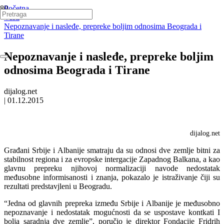
Početna
Vesti
Nepoznavanje i nasleđe, prepreke boljim odnosima Beograda i
Tirane
Nepoznavanje i nasleđe, prepreke boljim
odnosima Beograda i Tirane
dijalog.net
|
01.12.2015
dijalog.net
Građani Srbije i Albanije smatraju da su odnosi dve zemlje bitni za
stabilnost regiona i za evropske intergacije Zapadnog Balkana, a kao
glavnu prepreku njihovoj normalizaciji navode nedostatak
međusobne informisanosti i znanja, pokazalo je istraživanje čiji su
rezultati predstavjleni u Beogradu.
“Jedna od glavnih prepreka između Srbije i Albanije je međusobno
nepoznavanje i nedostatak mogućnosti da se uspostave kontkati I
bolja saradnja dve zemlje”, poručio je direktor Fondacije Fridrih