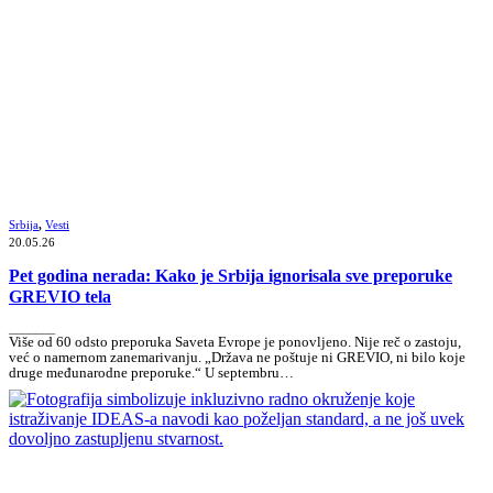
Srbija
,
Vesti
20.05.26
Pet godina nerada: Kako je Srbija ignorisala sve preporuke
GREVIO tela
_______
Više od 60 odsto preporuka Saveta Evrope je ponovljeno. Nije reč o zastoju,
već o namernom zanemarivanju. „Država ne poštuje ni GREVIO, ni bilo koje
druge međunarodne preporuke.“ U septembru…