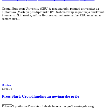
_______
Central European University (CEU) je međunarodni priznati univerzitet za
diplomsko (Master) i postdiplomsko (PhD) obrazovanje iz područja društvenih
i humanističkih nauka, zaštite životne sredinei matematike. CEU se nalazi u
samom srcu…
Društvo
13.01.16
Press Start: Crowdfunding za novinarske priče
_______
Pokretači platforme Press Start žele da im ona omogući mesto gde mogu