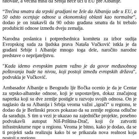
ratovale, a većina misli da Srbija neće ući u EU pre Albanije.
“
Trećina smatra da srpski gradjani ne žele da Albanija uđe u EU, a
50 odsto ocenjuje odnose u ekonomskoj oblasti kao normalne
”,
dodao je on istakavši da 90 odsto građana smatra da bi trebalo
produbiciti odnose između dveju zemalja.
Narodna poslanica i potpredsednica komiteta za izbor sudija
Evropskog suda za ljudska prava Nataša Vučković istkla je da
građani Srbije i Albanije mnogo toga dele, naročito narodne
predstave o neprijateljstvu.
"
Kada idemo evropskim putem važno je da govor međusobnog
poštovanja bude na nivou, koji postoji između evropskih država
",
podvukla je Vučković.
Ambasador Albanije u Beogradu ljir Bočka ocenio je da je Centar
za srpsko-albanske odnose, koji je uspostavljen, dokaz značajnog
napretka koji su dve zemlje postigle u razvoju svojih odnosa. On je
naglasio da su Albanija i Srbija veoma važni „igrači“ u regionu, te
dodao da je Berlinski proces pokazao da su zemlje regiona odlučne
da sarađuju. S tim u vezi je ukazao na zajedničke projekte, posebno
podvukavši autoput Niš-Priština-Drač, koji će zatvoriti
infrastrukturne rupe u regionu. Veoma je bitno, kako je dodao, da se
ti projekti sada realizuju kako bi se prikazala nova realnost koja
postoji u regionu.