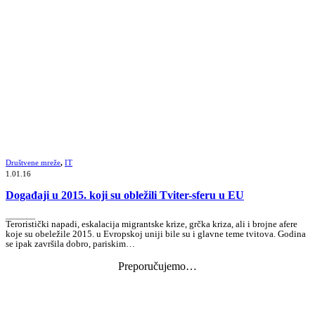
Društvene mreže
,
IT
1.01.16
Događaji u 2015. koji su obležili Tviter-sferu u EU
_______
Teroristički napadi, eskalacija migrantske krize, grčka kriza, ali i brojne afere
koje su obeležile 2015. u Evropskoj uniji bile su i glavne teme tvitova. Godina
se ipak završila dobro, pariskim…
Preporučujemo…