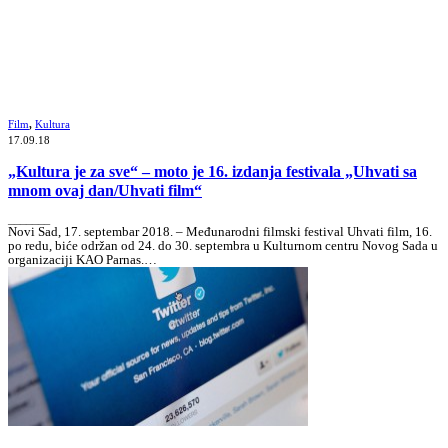
Film
,
Kultura
17.09.18
„Kultura je za sve“ – moto je 16. izdanja festivala „Uhvati sa
mnom ovaj dan/Uhvati film“
_______
Novi Sad, 17. septembar 2018. – Međunarodni filmski festival Uhvati film, 16.
po redu, biće održan od 24. do 30. septembra u Kulturnom centru Novog Sada u
organizaciji KAO Parnas.…