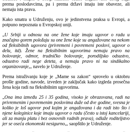
prema poslodavcima, pa i prema državi imaju iste obaveze, ali
nemaju ista prava.
Kako smatra u Udruženju, ovo je jedinstvena praksa u Evropi, a
potpuno nepoznata u Evropskoj uniji.
„
U Srbiji u odnosu na one žene koje imaju ugovor o radu u
značajno gorem položaju su one žene koje su angažovane na nekom
od fleksibilnih ugovora (privremeni i povremeni poslovi, ugovor o
delu, itd). Žene na fleksibilnim ugovorima nemaju pravo na
bolovanje, odmor, trudničko bolovanje, porodiljsko odsustvo,
odsustvo radi nege deteta, a nemaju pravo ni na sindikalno
organizovanje
„, navelo je Udruženje.
Prema istraživanju koje je „Mame su zakon“ sprovelo u oktobru
prošle godine, navode, izveden je zaključak kako izgleda prosečna
žena koja radi na fleksibilnim ugovorima.
„
Ona ima između 25 i 35 godina, visoko je obrazovana, radi na
privremenim i povremenim poslovima duže od dve godine, svesna je
koliko je loš ugovor pod kojim je angažovana i da radi isto što i
njene koleginice koje imaju ugovor o radu (često u istoj kancelariji,
ali za manju platu i bez osnovnih radnih prava), odlaže roditeljstvo
jer se oseća ekonomski nesigurno
„, saopštilo je Udruženje.