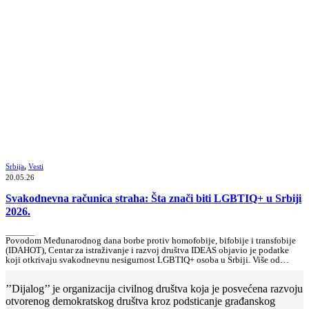
Srbija
,
Vesti
20.05.26
Svakodnevna računica straha: Šta znači biti LGBTIQ+ u Srbiji
2026.
_______
Povodom Međunarodnog dana borbe protiv homofobije, bifobije i transfobije
(IDAHOT), Centar za istraživanje i razvoj društva IDEAS objavio je podatke
koji otkrivaju svakodnevnu nesigurnost LGBTIQ+ osoba u Srbiji. Više od…
’’Dijalog’’ je organizacija civilnog društva koja je posvećena razvoju
otvorenog demokratskog društva kroz podsticanje građanskog