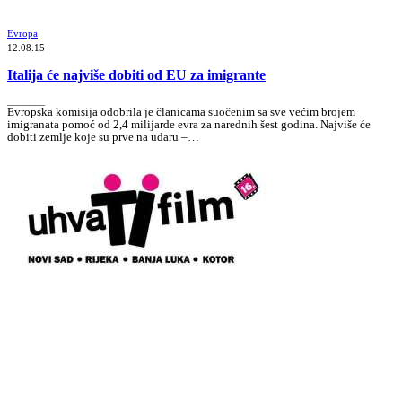
Evropa
12.08.15
Italija će najviše dobiti od EU za imigrante
_______
Evropska komisija odobrila je članicama suočenim sa sve većim brojem
imigranata pomoć od 2,4 milijarde evra za narednih šest godina. Najviše će
dobiti zemlje koje su prve na udaru –…