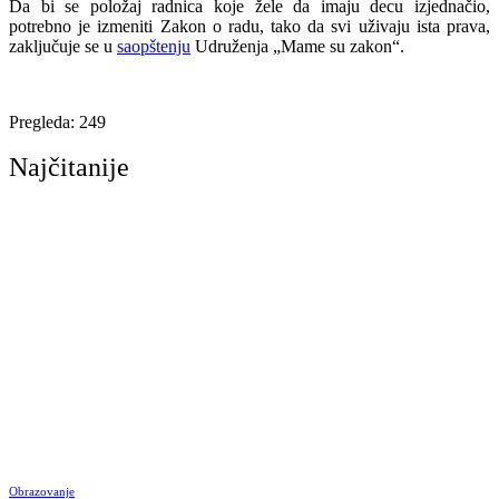
Da bi se položaj radnica koje žele da imaju decu izjednačio,
potrebno je izmeniti Zakon o radu, tako da svi uživaju ista prava,
zaključuje se u
saopštenju
Udruženja „Mame su zakon“.
Pregleda:
249
Najčitanije
Obrazovanje