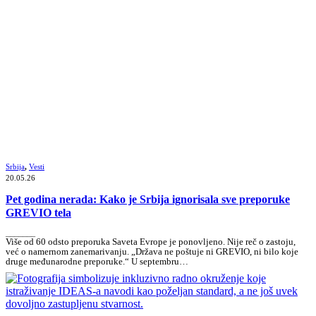
Srbija
,
Vesti
20.05.26
Pet godina nerada: Kako je Srbija ignorisala sve preporuke
GREVIO tela
_______
Više od 60 odsto preporuka Saveta Evrope je ponovljeno. Nije reč o zastoju,
već o namernom zanemarivanju. „Država ne poštuje ni GREVIO, ni bilo koje
druge međunarodne preporuke.“ U septembru…