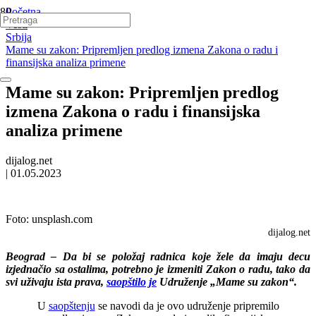
Početna
Vesti
Srbija
Mame su zakon: Pripremljen predlog izmena Zakona o radu i
finansijska analiza primene
Mame su zakon: Pripremljen predlog
izmena Zakona o radu i finansijska
analiza primene
dijalog.net
|
01.05.2023
Foto:
unsplash.com
dijalog.net
Beograd – Da bi se položaj radnica koje žele da imaju decu
izjednačio sa ostalima, potrebno je izmeniti Zakon o radu, tako da
svi uživaju ista prava,
saopštilo je
Udruženje „Mame su zakon“.
U
saopštenju
se navodi da je ovo udruženje pripremilo