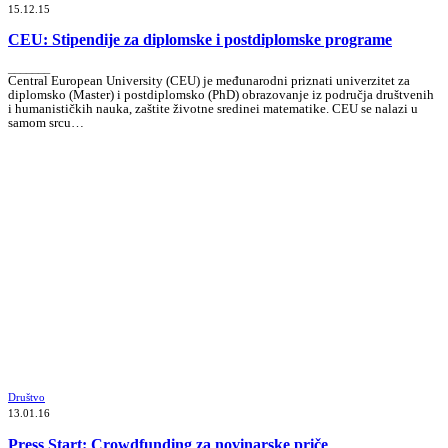
15.12.15
CEU: Stipendije za diplomske i postdiplomske programe
_______
Central European University (CEU) je međunarodni priznati univerzitet za
diplomsko (Master) i postdiplomsko (PhD) obrazovanje iz područja društvenih
i humanističkih nauka, zaštite životne sredinei matematike. CEU se nalazi u
samom srcu…
Društvo
13.01.16
Press Start: Crowdfunding za novinarske priče