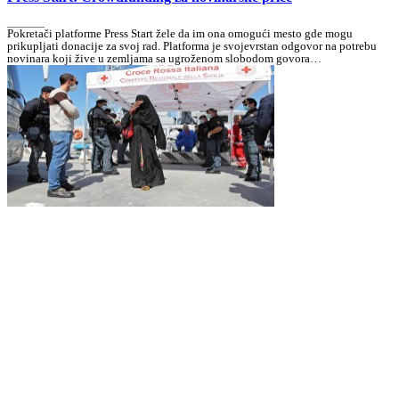
_______
Pokretači platforme Press Start žele da im ona omogući mesto gde mogu
prikupljati donacije za svoj rad. Platforma je svojevrstan odgovor na potrebu
novinara koji žive u zemljama sa ugroženom slobodom govora…