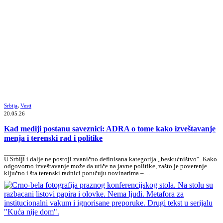
Srbija
,
Vesti
20.05.26
Kad mediji postanu saveznici: ADRA o tome kako izveštavanje
menja i terenski rad i politike
_______
U Srbiji i dalje ne postoji zvanično definisana kategorija „beskućništvo“. Kako
odgovorno izveštavanje može da utiče na javne politike, zašto je poverenje
ključno i šta terenski radnici poručuju novinarima –…