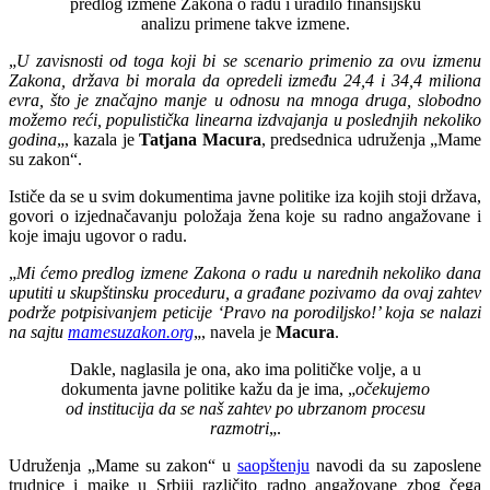
predlog izmene Zakona o radu i uradilo finansijsku
analizu primene takve izmene.
„
U zavisnosti od toga koji bi se scenario primenio za ovu izmenu
Zakona, država bi morala da opredeli između 24,4 i 34,4 miliona
evra, što je značajno manje u odnosu na mnoga druga, slobodno
možemo reći, populistička linearna izdvajanja u poslednjih nekoliko
godina
„, kazala je
Tatjana Macura
, predsednica udruženja „Mame
su zakon“.
Ističe da se u svim dokumentima javne politike iza kojih stoji država,
govori o izjednačavanju položaja žena koje su radno angažovane i
koje imaju ugovor o radu.
„
Mi ćemo predlog izmene Zakona o radu u narednih nekoliko dana
uputiti u skupštinsku proceduru, a građane pozivamo da ovaj zahtev
podrže potpisivanjem peticije ‘Pravo na porodiljsko!’ koja se nalazi
na sajtu
mamesuzakon.org
„, navela je
Macura
.
Dakle, naglasila je ona, ako ima političke volje, a u
dokumenta javne politike kažu da je ima, „
očekujemo
od institucija da se naš zahtev po ubrzanom procesu
razmotri
„.
Udruženja „Mame su zakon“ u
saopštenju
navodi da su zaposlene
trudnice i majke u Srbiji različito radno angažovane zbog čega