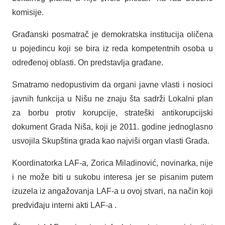
komisije.
Građanski posmatrač je demokratska institucija oličena
u pojedincu koji se bira iz reda kompetentnih osoba u
određenoj oblasti. On predstavlja građane.
Smatramo nedopustivim da organi javne vlasti i nosioci
javnih funkcija u Nišu ne znaju šta sadrži Lokalni plan
za borbu protiv korupcije, strateški antikorupcijski
dokument Grada Niša, koji je 2011. godine jednoglasno
usvojila Skupština grada kao najviši organ vlasti Grada.
Koordinatorka LAF-a, Zorica Miladinović, novinarka, nije
i ne može biti u sukobu interesa jer se pisanim putem
izuzela iz angažovanja LAF-a u ovoj stvari, na način koji
predviđaju interni akti LAF-a .