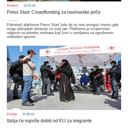
Društvo
13.01.16
Press Start: Crowdfunding za novinarske priče
_______
Pokretači platforme Press Start žele da im ona omogući mesto gde
mogu prikupljati donacije za svoj rad. Platforma je svojevrstan
odgovor na potrebu novinara koji žive u zemljama sa ugroženom
slobodom govora…
Evropa
12.08.15
Italija će najviše dobiti od EU za imigrante
_______