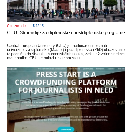
Obrazovanje
15.12.15
CEU: Stipendije za diplomske i postdiplomske programe
_______
Central European University (CEU) je međunarodni priznati
univerzitet za diplomsko (Master) i postdiplomsko (PhD) obrazovanje
iz područja društvenih i humanističkih nauka, zaštite životne sredinei
matematike. CEU se nalazi u samom srcu…