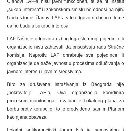
Članovi LAF-a nisu javni funkcioneri, te se ni institut
„sukob interesa“ u zakonskom smislu ne odnosi na njih.
Uprkos tome, članovi LAF-a vrlo odgovorno brinu o tome
da ne budu u sukobu interesa.
LAF Niš nije odgovoran zbog toga što drugi pojedinci ili
organizacije nisu zahtevali da prisustvuju radu Stručne
komisije. Naprotiv, LAF ohrabruje sve pojedince ili
organizacije da traže javnost u procesima odlučivanja o
javnom interesu i javnim sredstvima.
Biro za društvena istraživanja iz Beograda nije
„pokrovitelj“ LAF-a. Ova organizacija koordinira
procesom monitoringa i evaluacije Lokalnog plana za
borbu protiv korupcije i to je predviđeno samim Planom
kao njena obaveza.
Lokalni antikorupcijski forum Niš je samostalno i