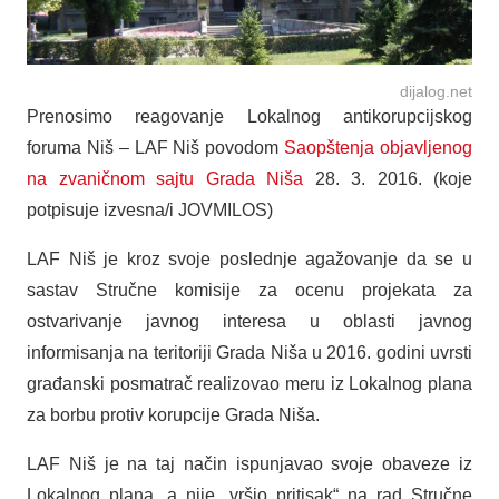
dijalog.net
Prenosimo reagovanje Lokalnog antikorupcijskog
foruma Niš – LAF Niš povodom
Saopštenja objavljenog
na zvaničnom sajtu Grada Niša
28. 3. 2016. (koje
potpisuje izvesna/i JOVMILOS)
LAF Niš je kroz svoje poslednje agažovanje da se u
sastav Stručne komisije za ocenu projekata za
ostvarivanje javnog interesa u oblasti javnog
informisanja na teritoriji Grada Niša u 2016. godini uvrsti
građanski posmatrač realizovao meru iz Lokalnog plana
za borbu protiv korupcije Grada Niša.
LAF Niš je na taj način ispunjavao svoje obaveze iz
Lokalnog plana, a nije „vršio pritisak“ na rad Stručne