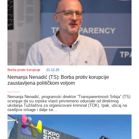
Borba protiv korupcije
21.12.25
Nemanja Nenadić (TS): Borba protiv korupcije
zaustavljena političkom voljom
_______
Nemanja Nenadić, programski direktor “Transparentnosti Srbija” (TS)
ocenjuje da su srpske vlasti privremeno odustale od direktnog
ukidanja Tužilaštva za organizovani kriminal (TOK). Ipak, uticaj na
osetljive istrage i dalje se…