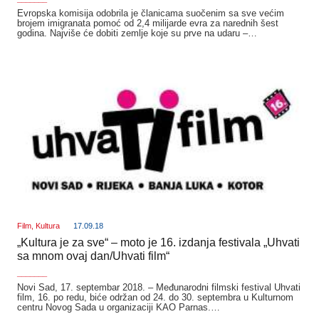
Evropska komisija odobrila je članicama suočenim sa sve većim
brojem imigranata pomoć od 2,4 milijarde evra za narednih šest
godina. Najviše će dobiti zemlje koje su prve na udaru –…
Film
,
Kultura
17.09.18
„Kultura je za sve“ – moto je 16. izdanja festivala „Uhvati
sa mnom ovaj dan/Uhvati film“
_______
Novi Sad, 17. septembar 2018. – Međunarodni filmski festival Uhvati
film, 16. po redu, biće održan od 24. do 30. septembra u Kulturnom
centru Novog Sada u organizaciji KAO Parnas.…