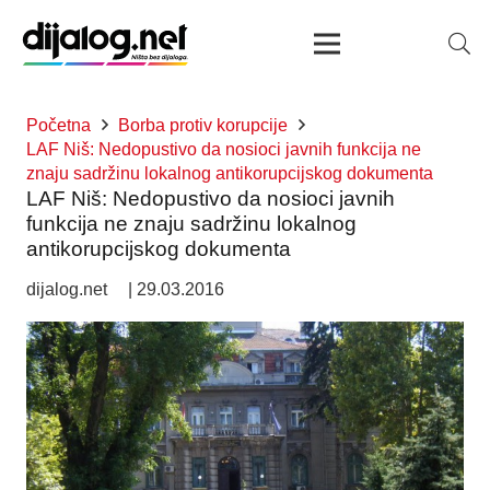
Početna
Borba protiv korupcije
LAF Niš: Nedopustivo da nosioci javnih funkcija ne
znaju sadržinu lokalnog antikorupcijskog dokumenta
LAF Niš: Nedopustivo da nosioci javnih
funkcija ne znaju sadržinu lokalnog
antikorupcijskog dokumenta
dijalog.net
|
29.03.2016