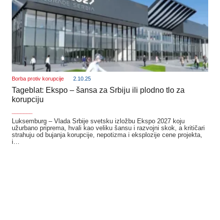
Borba protiv korupcije
2.10.25
Tageblat: Ekspo – šansa za Srbiju ili plodno tlo za
korupciju
_______
Luksemburg – Vlada Srbije svetsku izložbu Ekspo 2027 koju
užurbano priprema, hvali kao veliku šansu i razvojni skok, a kritičari
strahuju od bujanja korupcije, nepotizma i eksplozije cene projekta,
i…