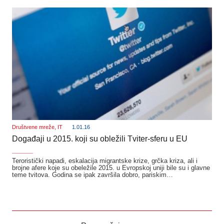
Društvene mreže
,
IT
1.01.16
Događaji u 2015. koji su obležili Tviter-sferu u EU
_______
Teroristički napadi, eskalacija migrantske krize, grčka kriza, ali i
brojne afere koje su obeležile 2015. u Evropskoj uniji bile su i glavne
teme tvitova. Godina se ipak završila dobro, pariskim…