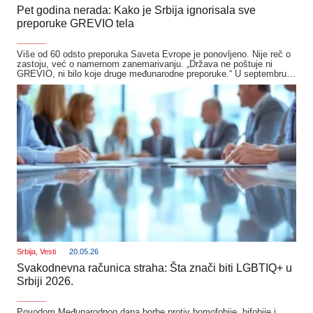
Pet godina nerada: Kako je Srbija ignorisala sve
preporuke GREVIO tela
_______
Više od 60 odsto preporuka Saveta Evrope je ponovljeno. Nije reč o
zastoju, već o namernom zanemarivanju. „Država ne poštuje ni
GREVIO, ni bilo koje druge međunarodne preporuke.“ U septembru…
Srbija
,
Vesti
20.05.26
Svakodnevna računica straha: Šta znači biti LGBTIQ+ u
Srbiji 2026.
_______
Povodom Međunarodnog dana borbe protiv homofobije, bifobije i