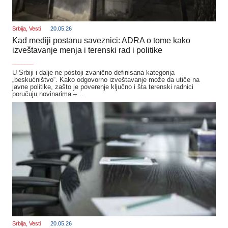
Srbija
,
Vesti
20.05.26
Kad mediji postanu saveznici: ADRA o tome kako
izveštavanje menja i terenski rad i politike
_______
U Srbiji i dalje ne postoji zvanično definisana kategorija
„beskućništvo“. Kako odgovorno izveštavanje može da utiče na
javne politike, zašto je poverenje ključno i šta terenski radnici
poručuju novinarima –…
Srbija
,
Vesti
20.05.26