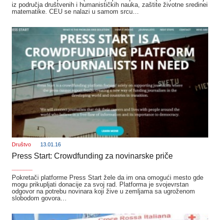
iz područja društvenih i humanističkih nauka, zaštite životne sredinei
matematike. CEU se nalazi u samom srcu…
Društvo
13.01.16
Press Start: Crowdfunding za novinarske priče
_______
Pokretači platforme Press Start žele da im ona omogući mesto gde
mogu prikupljati donacije za svoj rad. Platforma je svojevrstan
odgovor na potrebu novinara koji žive u zemljama sa ugroženom
slobodom govora…