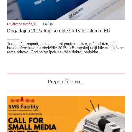
Društvene mreže
,
IT
1.01.16
Događaji u 2015. koji su obležili Tviter-sferu u EU
_______
Teroristički napadi, eskalacija migrantske krize, grčka kriza, ali i
brojne afere koje su obeležile 2015. u Evropskoj uniji bile su i glavne
teme tvitova. Godina se ipak završila dobro, pariskim…
Preporučujemo…