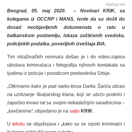
dijalog.net
Beograd, 05. maj 2020. – Novinari KRIK, sa
kolegama iz OCCRP i MANS, tvrde da su došli do
dosad neobjavljenih dokumenata o ratu u
balkanskom podzemlju, iskaza zaštićenih svedoka,
policijskih podatka, poverljivih izveštaja BIA.
Tim istraživačkih novinara došao je i do video-zapisa
ubistava kriminalaca i fotografija njihovih kontakata sa
ljudima iz policije i porodicom predsednika Srbije.
„
Otkrivamo kako je pad narko-bosa Darka Šarića uticao
na uzdizanje škaljarskog klana, koji se ubrzo podelio i
započeo krvavi rat sa svojim nekadašnjim saradnicima –
„kavčanima“
, objavljeno je na
sajtu
KRIK
.
U
tekstu
se objašnjava i „
kako su se srpski kriminalci i