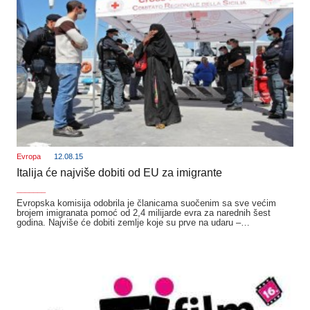
Evropa
12.08.15
Italija će najviše dobiti od EU za imigrante
_______
Evropska komisija odobrila je članicama suočenim sa sve većim
brojem imigranata pomoć od 2,4 milijarde evra za narednih šest
godina. Najviše će dobiti zemlje koje su prve na udaru –…