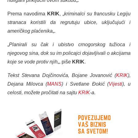
huligani priključili ovom sukobu
„.
Prema navodima
KRIK
, „
kriminalci su francusku Legiju
stranaca koristili da regrutuju ubice, uključujući i
američkog plaćenika
„.
„
Planirali su čak i ubistvo crnogorskog tužioca i
njegovog sina, dok su im policajci dojavljivali o akcijama
koje se vode protiv njih
„, piše
KRIK
.
Tekst Stevana Dojčinovića, Bojane Jovanović (
KRIK
),
Dejana Milovca (
MANS
) i Svetlane Đokić (
Vijesti
), u
celosti, možete pročitati na sajtu
KRIK
-a.