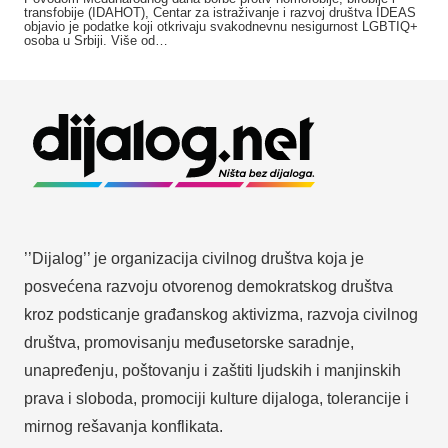
transfobije (IDAHOT), Centar za istraživanje i razvoj društva IDEAS
objavio je podatke koji otkrivaju svakodnevnu nesigurnost LGBTIQ+
osoba u Srbiji. Više od…
’’Dijalog’’ je organizacija civilnog društva koja je
posvećena razvoju otvorenog demokratskog društva
kroz podsticanje građanskog aktivizma, razvoja civilnog
društva, promovisanju međusetorske saradnje,
unapređenju, poštovanju i zaštiti ljudskih i manjinskih
prava i sloboda, promociji kulture dijaloga, tolerancije i
mirnog rešavanja konflikata.