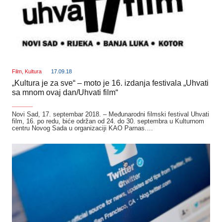
Film
,
Kultura
17.09.18
„Kultura je za sve“ – moto je 16. izdanja festivala „Uhvati
sa mnom ovaj dan/Uhvati film“
_______
Novi Sad, 17. septembar 2018. – Međunarodni filmski festival Uhvati
film, 16. po redu, biće održan od 24. do 30. septembra u Kulturnom
centru Novog Sada u organizaciji KAO Parnas.…