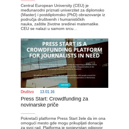
Central European University (CEU) je
međunarodni priznati univerzitet za diplomsko
(Master) i postdiplomsko (PhD) obrazovanje iz
područja društvenih i humanističkih
nauka, zaštite životne sredinei matematike.
CEU se nalazi u samom srcu…
Društvo
13.01.16
Press Start: Crowdfunding za
novinarske priče
_______
Pokretači platforme Press Start žele da im ona
omogući mesto gde mogu prikupljati donacije
za svoj rad. Platforma je svojevrstan odgovor