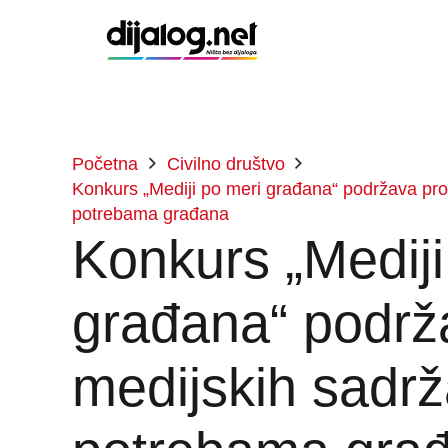
Početna
Civilno društvo
Konkurs „Mediji po meri građana“ podržava pro
potrebama građana
Konkurs „Mediji
građana“ podrž
medijskih sadrž