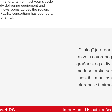
 first grants from last year’s cycle
ady delivering equipment and
to newsrooms across the region,
Facility consortium has opened a
 for small…
’’Dijalog’’ je org
razvoju otvoreno
građanskog aktivi
međusetorske sara
ljudskih i manjins
tolerancije i mirn
schRS
Impresum
Uslovi korišć