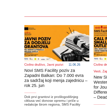
Civilno društvo
,
Javni pozivi
11.06.26
Civilno d
Novi SMS Facility poziv za
Vesti
,
Zap
Zapadni Balkan: Do 7.000 evra
New SMS
za sadržaj koji menja zajednicu –
Wester
rok 25. jun
for Jo
_______
Differ
Dok prvi grantovi iz prošlogodišnjeg
– Dead
ciklusa već donose opremu i priče u
_______
redakcije širom regiona, SMS Facility