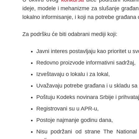
ideje, modele i mehanizme za slušanje građana i
lokalno informisanje, i koji na potrebe građan
Za podršku će biti odabrani mediji koji:
Javni interes postavljaju kao prioritet u 
Redovno proizvode informativni sadržaj,
Izveštavaju o lokalu i za lokal,
Uvažavaju potrebe građana i u skladu sa t
Poštuju Kodeks novinara Srbije i prihvat
Registrovani su u APR-u,
Postoje najmanje godinu dana,
Nisu podržani od strane The Nationa