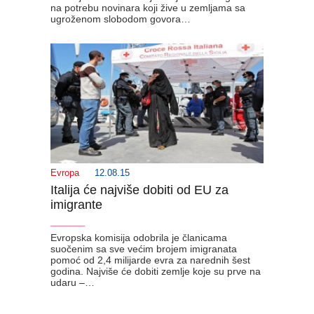
na potrebu novinara koji žive u zemljama sa
ugroženom slobodom govora…
Evropa
12.08.15
Italija će najviše dobiti od EU za
imigrante
_______
Evropska komisija odobrila je članicama
suočenim sa sve većim brojem imigranata
pomoć od 2,4 milijarde evra za narednih šest
godina. Najviše će dobiti zemlje koje su prve na
udaru –…