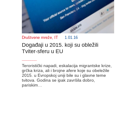
Društvene mreže
,
IT
1.01.16
Događaji u 2015. koji su obležili
Tviter-sferu u EU
_______
Teroristički napadi, eskalacija migrantske krize,
grčka kriza, ali i brojne afere koje su obeležile
2015. u Evropskoj uniji bile su i glavne teme
tvitova. Godina se ipak završila dobro,
pariskim…