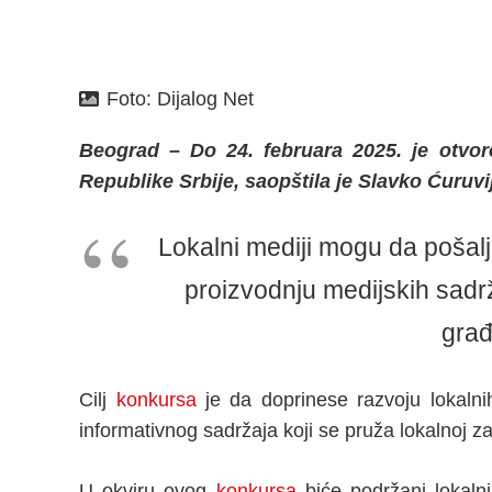
Foto:
Dijalog Net
Beograd – Do 24. februara 2025. je otvo
Republike Srbije, saopštila je Slavko Ćuruvi
Lokalni mediji mogu da pošalj
proizvodnju medijskih sadr
građ
Cilj
konkursa
je da doprinese razvoju lokalnih
informativnog sadržaja koji se pruža lokalnoj za
U okviru ovog
konkursa
biće podržani lokalni 