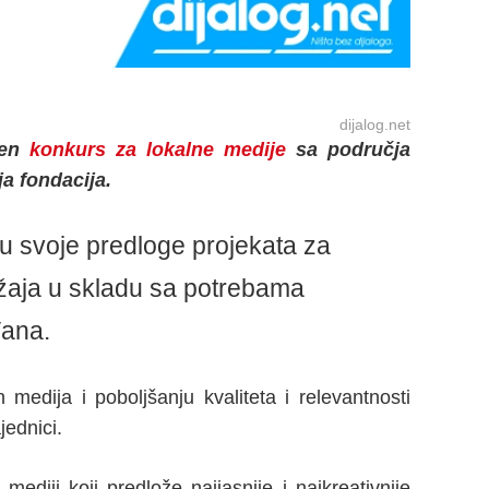
dijalog.net
ren
konkurs za lokalne medije
sa područja
ja fondacija.
u svoje predloge projekata za
žaja u skladu sa potrebama
ana.
 medija i poboljšanju kvaliteta i relevantnosti
jednici.
mediji koji predlože najjasnije i najkreativnije