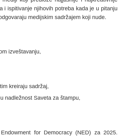
 ispitivanje njihovih potreba kada je u pitanju
a odgovaraju medijskim sadržajem koji nude.
svom izveštavanju,
im kreiraju sadržaj,
aju nadležnost Saveta za štampu,
l Endowment for Democracy (NED) za 2025.