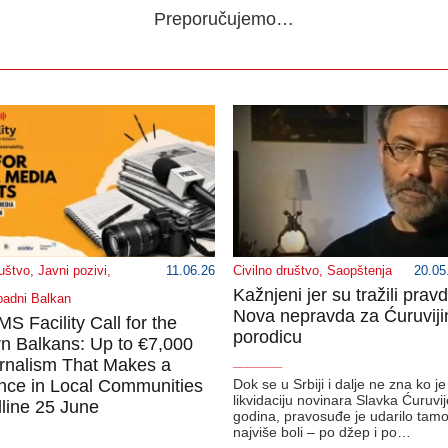
Preporučujemo…
ruštvo
,
Javni pozivi
,
11.06.26
Civilno društvo
,
Saopštenja
20.05
Kažnjeni jer su tražili prav
adni Balkan
Nova nepravda za Ćuruviji
 Facility Call for the
porodicu
n Balkans: Up to €7,000
urnalism That Makes a
_______
ence in Local Communities
Dok se u Srbiji i dalje ne zna ko j
likvidaciju novinara Slavka Ćuruvi
line 25 June
godina, pravosuđe je udarilo tam
najviše boli – po džep i po…