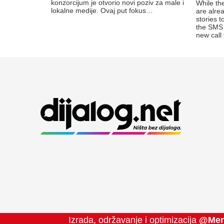
konzorcijum je otvorio novi poziv za male i
While the
lokalne medije. Ovaj put fokus…
are alre
stories 
the SMS 
new call
Izrada, održavanje i optimizacija
@Men