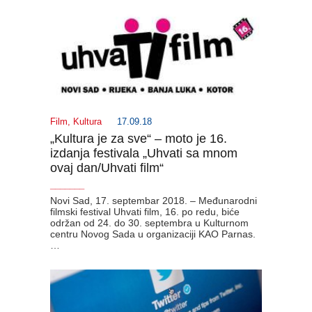
Film
,
Kultura
17.09.18
„Kultura je za sve“ – moto je 16.
izdanja festivala „Uhvati sa mnom
ovaj dan/Uhvati film“
_______
Novi Sad, 17. septembar 2018. – Međunarodni
filmski festival Uhvati film, 16. po redu, biće
održan od 24. do 30. septembra u Kulturnom
centru Novog Sada u organizaciji KAO Parnas.
…