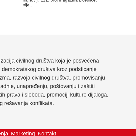
najnoviji, 122. broj magazina Liceulice,
nije…
anizacija civilnog društva koja je posvećena
g demokratskog društva kroz podsticanje
zma, razvoja civilnog društva, promovisanju
dnje, unapređenju, poštovanju i zaštiti
kih prava i sloboda, promociji kulture dijaloga,
og rešavanja konflikata.
enja
Marketing
Kontakt