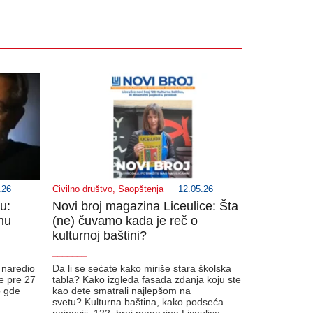
.26
Civilno društvo
,
Saopštenja
12.05.26
du:
Novi broj magazina Liceulice: Šta
nu
(ne) čuvamo kada je reč o
kulturnoj baštini?
_______
e naredio
Da li se sećate kako miriše stara školska
je pre 27
tabla? Kako izgleda fasada zdanja koju ste
o gde
kao dete smatrali najlepšom na
svetu? Kulturna baština, kako podseća