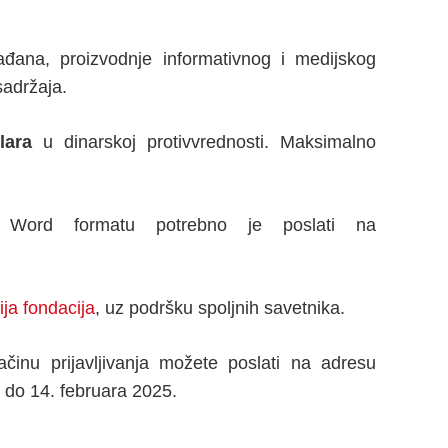
rađana, proizvodnje informativnog i medijskog
sadržaja.
lara
u dinarskoj protivvrednosti. Maksimalno
ord formatu potrebno je poslati na
ja fondacija
, uz podršku spoljnih savetnika.
činu prijavljivanja možete poslati na adresu
e do 14. februara 2025.