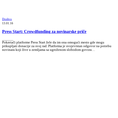
Društvo
13.01.16
Press Start: Crowdfunding za novinarske priče
_______
Pokretači platforme Press Start žele da im ona omogući mesto gde mogu
prikupljati donacije za svoj rad. Platforma je svojevrstan odgovor na potrebu
novinara koji žive u zemljama sa ugroženom slobodom govora…