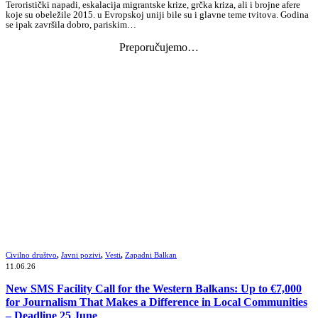
Teroristički napadi, eskalacija migrantske krize, grčka kriza, ali i brojne afere
koje su obeležile 2015. u Evropskoj uniji bile su i glavne teme tvitova. Godina
se ipak završila dobro, pariskim…
Preporučujemo…
Civilno društvo
,
Javni pozivi
,
Vesti
,
Zapadni Balkan
11.06.26
New SMS Facility Call for the Western Balkans: Up to €7,000
for Journalism That Makes a Difference in Local Communities
– Deadline 25 June