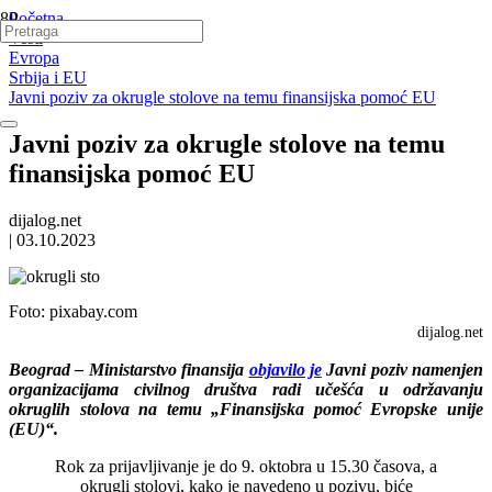
Početna
Vesti
Evropa
Srbija i EU
Javni poziv za okrugle stolove na temu finansijska pomoć EU
Javni poziv za okrugle stolove na temu
finansijska pomoć EU
dijalog.net
|
03.10.2023
Foto:
pixabay.com
dijalog.net
Beograd – Ministarstvo finansija
objavilo je
Javni poziv namenjen
organizacijama civilnog društva radi učešća u održavanju
okruglih stolova na temu „Finansijska pomoć Evropske unije
(EU)“.
Rok za prijavljivanje je do 9. oktobra u 15.30 časova, a
okrugli stolovi, kako je navedeno u pozivu, biće