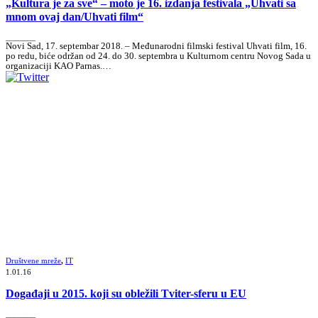
„Kultura je za sve“ – moto je 16. izdanja festivala „Uhvati sa
mnom ovaj dan/Uhvati film“
_______
Novi Sad, 17. septembar 2018. – Međunarodni filmski festival Uhvati film, 16.
po redu, biće održan od 24. do 30. septembra u Kulturnom centru Novog Sada u
organizaciji KAO Parnas.…
Društvene mreže
,
IT
1.01.16
Događaji u 2015. koji su obležili Tviter-sferu u EU
_______