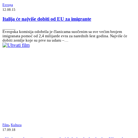
Evropa
12.08.15
Italija će najviše dobiti od EU za imigrante
_______
Evropska komisija odobrila je članicama suočenim sa sve većim brojem
imigranata pomoć od 2,4 milijarde evra za narednih šest godina. Najviše će
dobiti zemlje koje su prve na udaru –…
Film
,
Kultura
17.09.18