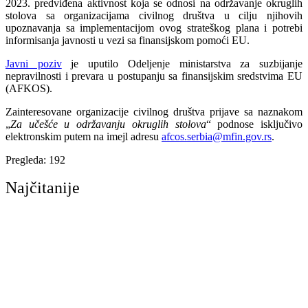
2023. predviđena aktivnost koja se odnosi na održavanje okruglih
stolova sa organizacijama civilnog društva u cilju njihovih
upoznavanja sa implementacijom ovog strateškog plana i potrebi
informisanja javnosti u vezi sa finansijskom pomoći EU.
Javni poziv
je uputilo Odeljenje ministarstva za suzbijanje
nepravilnosti i prevara u postupanju sa finansijskim sredstvima EU
(AFKOS).
Zainteresovane organizacije civilnog društva prijave sa naznakom
„
Za učešće u održavanju okruglih stolova
“ podnose isključivo
elektronskim putem na imejl adresu
afcos.serbia@mfin.gov.rs
.
Pregleda:
192
Najčitanije