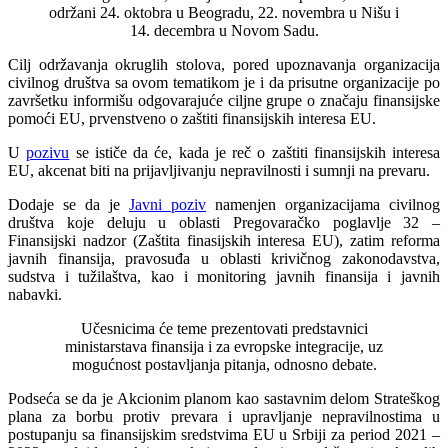
održani 24. oktobra u Beogradu, 22. novembra u Nišu i
14. decembra u Novom Sadu.
Cilj održavanja okruglih stolova, pored upoznavanja organizacija
civilnog društva sa ovom tematikom je i da prisutne organizacije po
završetku informišu odgovarajuće ciljne grupe o značaju finansijske
pomoći EU, prvenstveno o zaštiti finansijskih interesa EU.
U
pozivu
se ističe da će, kada je reč o zaštiti finansijskih interesa
EU, akcenat biti na prijavljivanju nepravilnosti i sumnji na prevaru.
Dodaje se da je
Javni poziv
namenjen organizacijama civilnog
društva koje deluju u oblasti Pregovaračko poglavlje 32 –
Finansijski nadzor (Zaštita finasijskih interesa EU), zatim reforma
javnih finansija, pravosuđa u oblasti krivičnog zakonodavstva,
sudstva i tužilaštva, kao i monitoring javnih finansija i javnih
nabavki.
Učesnicima će teme prezentovati predstavnici
ministarstava finansija i za evropske integracije, uz
mogućnost postavljanja pitanja, odnosno debate.
Podseća se da je Akcionim planom kao sastavnim delom Strateškog
plana za borbu protiv prevara i upravljanje nepravilnostima u
postupanju sa finansijskim sredstvima EU u Srbiji za period 2021 –