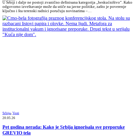
U Srbiji i dalje ne postoji zvanično definisana kategorija „beskućništvo“. Kako
odgovorno izveštavanje može da utiče na javne politike, zašto je poverenje
ključno i šta terenski radnici poručuju novinarima –…
Srbija
,
Vesti
20.05.26
Pet godina nerada: Kako je Srbija ignorisala sve preporuke
GREVIO tela