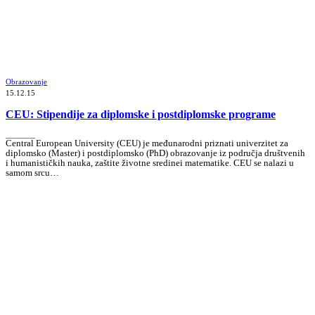
Obrazovanje
15.12.15
CEU: Stipendije za diplomske i postdiplomske programe
_______
Central European University (CEU) je međunarodni priznati univerzitet za
diplomsko (Master) i postdiplomsko (PhD) obrazovanje iz područja društvenih
i humanističkih nauka, zaštite životne sredinei matematike. CEU se nalazi u
samom srcu…