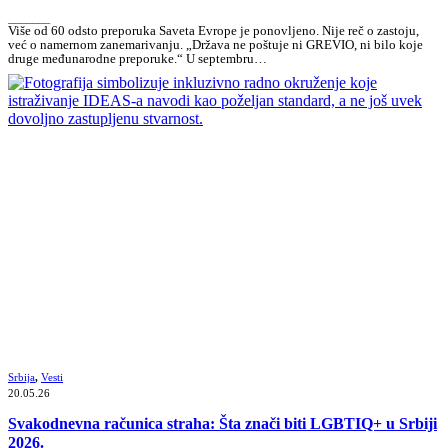
_______
Više od 60 odsto preporuka Saveta Evrope je ponovljeno. Nije reč o zastoju,
već o namernom zanemarivanju. „Država ne poštuje ni GREVIO, ni bilo koje
druge međunarodne preporuke.“ U septembru…
Srbija
,
Vesti
20.05.26
Svakodnevna računica straha: Šta znači biti LGBTIQ+ u Srbiji
2026.