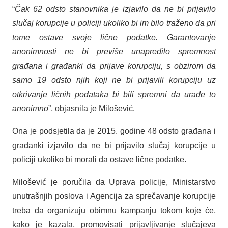
“
Čak 62 odsto stanovnika je izjavilo da ne bi prijavilo
slučaj korupcije u policiji ukoliko bi im bilo traženo da pri
tome ostave svoje lične podatke. Garantovanje
anonimnosti ne bi previše unapredilo spremnost
građana i građanki da prijave korupciju, s obzirom da
samo 19 odsto njih koji ne bi prijavili korupciju uz
otkrivanje ličnih podataka bi bili spremni da urade to
anonimno
”, objasnila je Milošević.
Ona je podsjetila da je 2015. godine 48 odsto građana i
građanki izjavilo da ne bi prijavilo slučaj korupcije u
policiji ukoliko bi morali da ostave lične podatke.
Milošević je poručila da Uprava policije, Ministarstvo
unutrašnjih poslova i Agencija za sprečavanje korupcije
treba da organizuju obimnu kampanju tokom koje će,
kako je kazala, promovisati prijavljivanje slučajeva