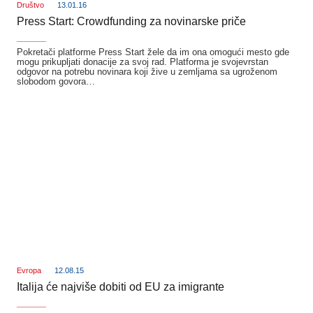
Društvo
13.01.16
Press Start: Crowdfunding za novinarske priče
_______
Pokretači platforme Press Start žele da im ona omogući mesto gde
mogu prikupljati donacije za svoj rad. Platforma je svojevrstan
odgovor na potrebu novinara koji žive u zemljama sa ugroženom
slobodom govora…
Evropa
12.08.15
Italija će najviše dobiti od EU za imigrante
_______