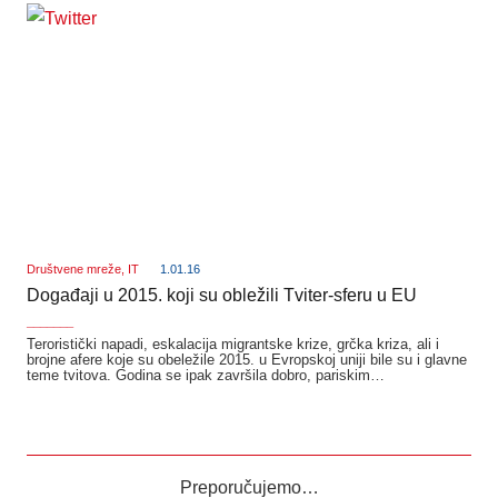
Društvene mreže
,
IT
1.01.16
Događaji u 2015. koji su obležili Tviter-sferu u EU
_______
Teroristički napadi, eskalacija migrantske krize, grčka kriza, ali i
brojne afere koje su obeležile 2015. u Evropskoj uniji bile su i glavne
teme tvitova. Godina se ipak završila dobro, pariskim…
Preporučujemo…