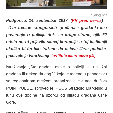
dijalog.net
Podgorica, 14. septembar 2017. (
PR pres servis
) –
Dve trećine crnogorskih građana i građanki ima
poverenje u policiju dok, sa druge strane, njih 62
odsto ne bi prijavilo slučaj korupcije u toj instituciji
ukoliko bi im bilo traženo da ostave lične podatke,
pokazalo je istraživanje
Instituta alternativa (IA)
.
Istraživanje „Šta građani misle o policiji – u službi
građana ili nekog drugog?“, koje je rađeno u partnerstvu
sa regionalnom mrežom organizacija civilnog društva
POINTPULSE, sproveo je IPSOS Strategic Marketing u
junu ove godine na uzorku od hiljadu građana Crne
Gore.