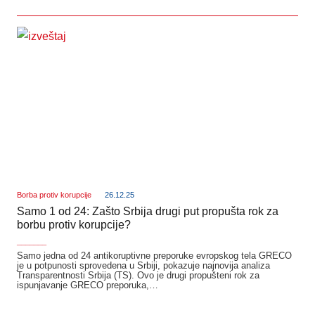
Borba protiv korupcije
26.12.25
Samo 1 od 24: Zašto Srbija drugi put propušta rok za
borbu protiv korupcije?
_______
Samo jedna od 24 antikoruptivne preporuke evropskog telа GRECO
je u potpunosti sprovedena u Srbiji, pokazuje najnovija analiza
Transparentnosti Srbija (TS). Ovo je drugi propušteni rok za
ispunjavanje GRECO preporuka,…