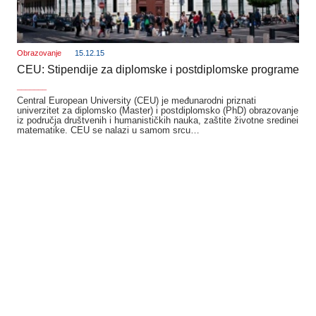
Obrazovanje
15.12.15
CEU: Stipendije za diplomske i postdiplomske programe
_______
Central European University (CEU) je međunarodni priznati
univerzitet za diplomsko (Master) i postdiplomsko (PhD) obrazovanje
iz područja društvenih i humanističkih nauka, zaštite životne sredinei
matematike. CEU se nalazi u samom srcu…