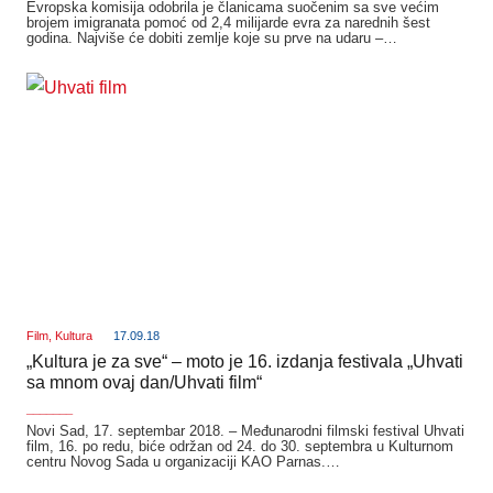
Evropska komisija odobrila je članicama suočenim sa sve većim
brojem imigranata pomoć od 2,4 milijarde evra za narednih šest
godina. Najviše će dobiti zemlje koje su prve na udaru –…
Film
,
Kultura
17.09.18
„Kultura je za sve“ – moto je 16. izdanja festivala „Uhvati
sa mnom ovaj dan/Uhvati film“
_______
Novi Sad, 17. septembar 2018. – Međunarodni filmski festival Uhvati
film, 16. po redu, biće održan od 24. do 30. septembra u Kulturnom
centru Novog Sada u organizaciji KAO Parnas.…