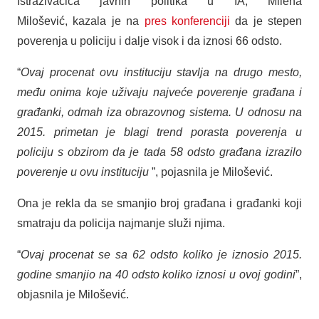
Istraživačica javnih politika u IA, Milena
Milošević, kazala je na
pres konferenciji
da je stepen
poverenja u policiju i dalje visok i da iznosi 66 odsto.
“
Ovaj procenat ovu instituciju stavlja na drugo mesto,
među onima koje uživaju najveće poverenje građana i
građanki, odmah iza obrazovnog sistema. U odnosu na
2015. primetan je blagi trend porasta poverenja u
policiju s obzirom da je tada 58 odsto građana izrazilo
poverenje u ovu instituciju
”, pojasnila je Milošević.
Ona je rekla da se smanjio broj građana i građanki koji
smatraju da policija najmanje služi njima.
“
Ovaj procenat se sa 62 odsto koliko je iznosio 2015.
godine smanjio na 40 odsto koliko iznosi u ovoj godini
”,
objasnila je Milošević.