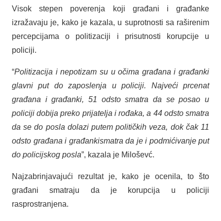
Visok stepen poverenja koji građani i građanke
izražavaju je, kako je kazala, u suprotnosti sa raširenim
percepcijama o politizaciji i prisutnosti korupcije u
policiji.
“
Politizacija i nepotizam su u očima građana i građanki
glavni put do zaposlenja u policiji. Najveći prcenat
građana i građanki, 51 odsto smatra da se posao u
policiji dobija preko prijatelja i rođaka, a 44 odsto smatra
da se do posla dolazi putem političkih veza, dok čak 11
odsto građana i građankismatra da je i podmićivanje put
do policijskog posla
”, kazala je Miloševć.
Najzabrinjavajući rezultat je, kako je ocenila, to što
građani smatraju da je korupcija u policiji
rasprostranjena.