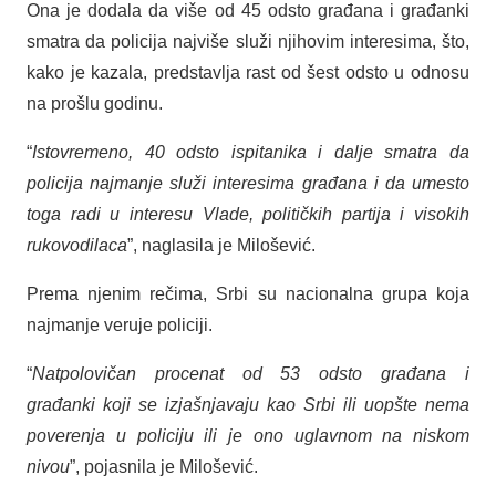
Ona je dodala da više od 45 odsto građana i građanki
smatra da policija najviše služi njihovim interesima, što,
kako je kazala, predstavlja rast od šest odsto u odnosu
na prošlu godinu.
“
Istovremeno, 40 odsto ispitanika i dalje smatra da
policija najmanje služi interesima građana i da umesto
toga radi u interesu Vlade, političkih partija i visokih
rukovodilaca
”, naglasila je Milošević.
Prema njenim rečima, Srbi su nacionalna grupa koja
najmanje veruje policiji.
“
Natpolovičan procenat od 53 odsto građana i
građanki koji se izjašnjavaju kao Srbi ili uopšte nema
poverenja u policiju ili je ono uglavnom na niskom
nivou
”, pojasnila je Milošević.