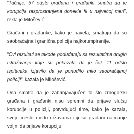
“
Tačnije, 57 odsto građana i građanki smatra da je
korupcija rasprostranjena donekle ili u najvećoj meri
”,
rekla je Milošević.
Građani i građanke, kako je navela, smatraju da su
saobraćajna i granična policija najkorumpiranije.
“
Ovi rezultati se takođe podudaraju sa rezultatima drugih
istraživanja koje su pokazala da je čak 11 odsto
ispitanika izjavilo da je ponudilo mito saobraćajnoj
policiji
”, kazala je Milošević.
Ona smatra da je zabrinjavajućen to što crnogorski
građana i građanki nisu spremni da prijave slučaj
korupcije u policiji, potvrđujući time, kako je kazala,
svoje mesto među državama čiji su građani najmanje
voljni da prijave korupciju.