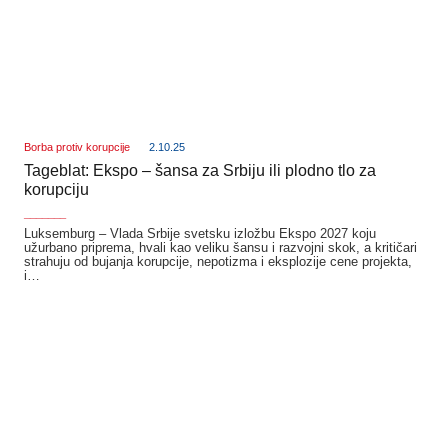
Borba protiv korupcije
2.10.25
Tageblat: Ekspo – šansa za Srbiju ili plodno tlo za
korupciju
_______
Luksemburg – Vlada Srbije svetsku izložbu Ekspo 2027 koju
užurbano priprema, hvali kao veliku šansu i razvojni skok, a kritičari
strahuju od bujanja korupcije, nepotizma i eksplozije cene projekta,
i…