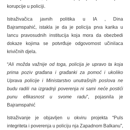
korupcije u policiji.
Istraživačica javnih politika u IA , Dina
Bajramspahić, istakla je da je policija prva karika u
lancu pravosudnih institucija koja mora da obezbedi
dokaze kojima se potvrđuje odgovornost učinilaca
krivičnih djela.
“
Ali možda važnije od toga, policija je upravo ta koja
prima poziv građana i građanki za pomoć i ukoliko
Uprava policije i Ministarstvo unutrašnjih poslova ne
budu radili na izgradnji poverenja ni sami neće postići
punu efikasnost u svome radu
”, pojasnila je
Bajramspahić
Istraživanje je objavljen u okviru projekta “Puls
integriteta i poverenja u policiju nja Zapadnom Balkanu”,