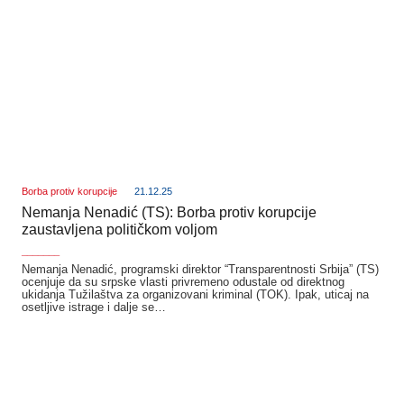
Borba protiv korupcije
21.12.25
Nemanja Nenadić (TS): Borba protiv korupcije
zaustavljena političkom voljom
_______
Nemanja Nenadić, programski direktor “Transparentnosti Srbija” (TS)
ocenjuje da su srpske vlasti privremeno odustale od direktnog
ukidanja Tužilaštva za organizovani kriminal (TOK). Ipak, uticaj na
osetljive istrage i dalje se…