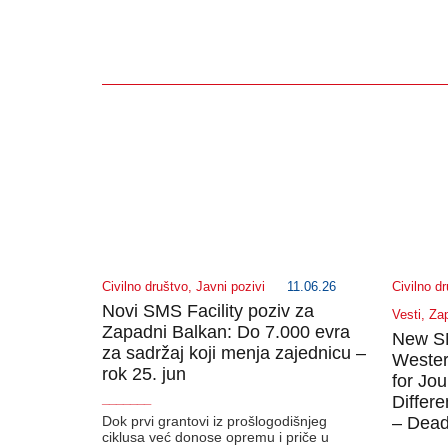
Civilno društvo
,
Javni pozivi
11.06.26
Civilno d
Novi SMS Facility poziv za
Vesti
,
Zap
Zapadni Balkan: Do 7.000 evra
New SMS
za sadržaj koji menja zajednicu –
Wester
rok 25. jun
for Jo
_______
Differ
Dok prvi grantovi iz prošlogodišnjeg
– Dead
ciklusa već donose opremu i priče u
_______