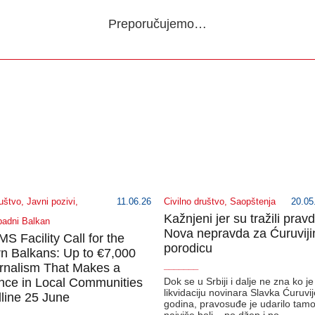
Preporučujemo…
ruštvo
,
Javni pozivi
,
11.06.26
Civilno društvo
,
Saopštenja
20.05
Kažnjeni jer su tražili prav
adni Balkan
Nova nepravda za Ćuruviji
 Facility Call for the
porodicu
n Balkans: Up to €7,000
urnalism That Makes a
_______
ence in Local Communities
Dok se u Srbiji i dalje ne zna ko j
likvidaciju novinara Slavka Ćuruvi
line 25 June
godina, pravosuđe je udarilo tam
najviše boli – po džep i po…