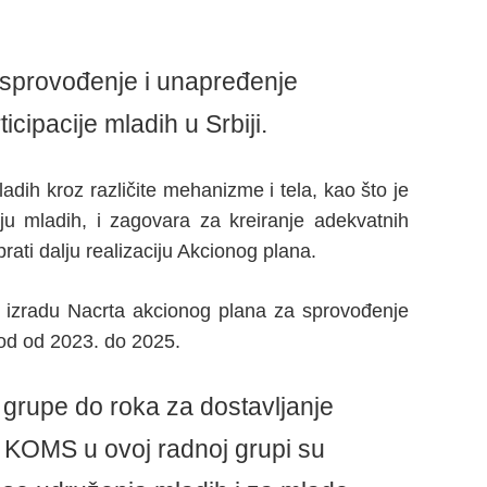
 sprovođenje i unapređenje
icipacije mladih u Srbiji.
dih kroz različite mehanizme i tela, kao što je
u mladih, i zagovara za kreiranje adekvatnih
ati dalju realizaciju Akcionog plana.
izradu Nacrta akcionog plana za sprovođenje
riod od 2023. do 2025.
grupe do roka za dostavljanje
e KOMS u ovoj radnoj grupi su