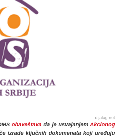
dijalog.net
KOMS
obaveštava
da je usvajanjem
Akcionog
če izrade ključnih dokumenata koji uređuju