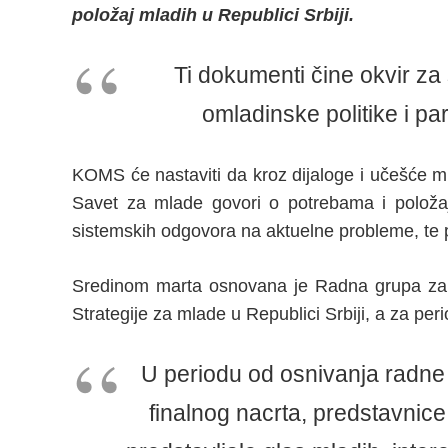
položaj mladih u Republici Srbiji.
Ti dokumenti čine okvir za
omladinske politike i part
KOMS će nastaviti da kroz dijaloge i učešće mla
Savet za mlade govori o potrebama i položaj
sistemskih odgovora na aktuelne probleme, te pr
Sredinom marta osnovana je Radna grupa za 
Strategije za mlade u Republici Srbiji, a za pe
U periodu od osnivanja radne 
finalnog nacrta, predstavnic