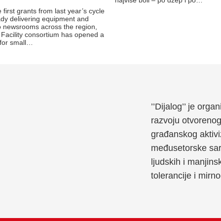
 first grants from last year’s cycle
ady delivering equipment and
to newsrooms across the region,
Facility consortium has opened a
 for small…
’’Dijalog’’ je org
razvoju otvoreno
građanskog aktivi
međusetorske sara
ljudskih i manjins
tolerancije i mirn