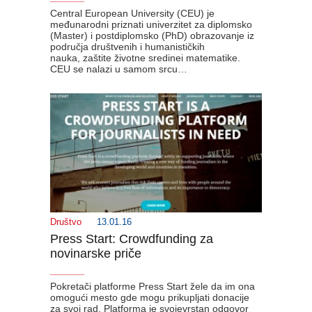
Central European University (CEU) je
međunarodni priznati univerzitet za diplomsko
(Master) i postdiplomsko (PhD) obrazovanje iz
područja društvenih i humanističkih
nauka, zaštite životne sredinei matematike.
CEU se nalazi u samom srcu…
Društvo
13.01.16
Press Start: Crowdfunding za
novinarske priče
_______
Pokretači platforme Press Start žele da im ona
omogući mesto gde mogu prikupljati donacije
za svoj rad. Platforma je svojevrstan odgovor