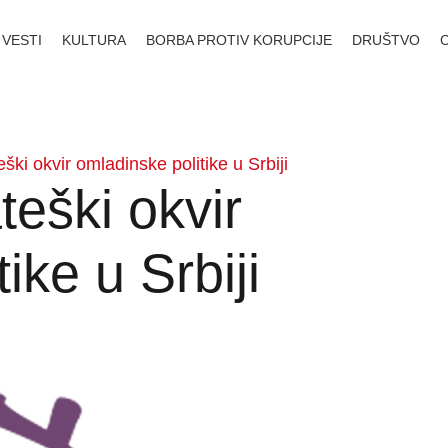
VESTI
KULTURA
BORBA PROTIV KORUPCIJE
DRUŠTVO
eški okvir omladinske politike u Srbiji
teški okvir
ike u Srbiji