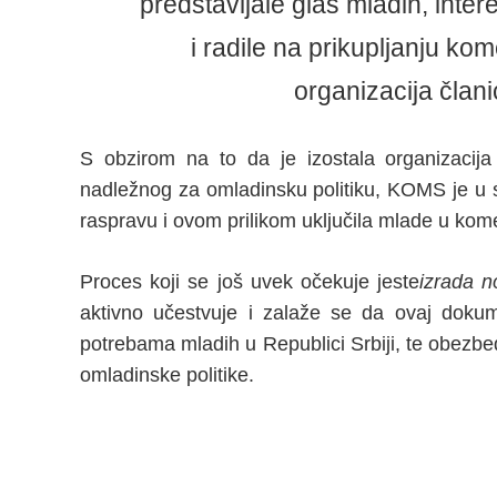
predstavljale glas mladih, inte
i radile na prikupljanju ko
organizacija člani
S obzirom na to da je izostala organizacija
nadležnog za omladinsku politiku, KOMS je u s
raspravu i ovom prilikom uključila mlade u ko
Proces koji se još uvek očekuje jeste
izrada 
aktivno učestvuje i zalaže se da ovaj doku
potrebama mladih u Republici Srbiji, te obezbe
omladinske politike.