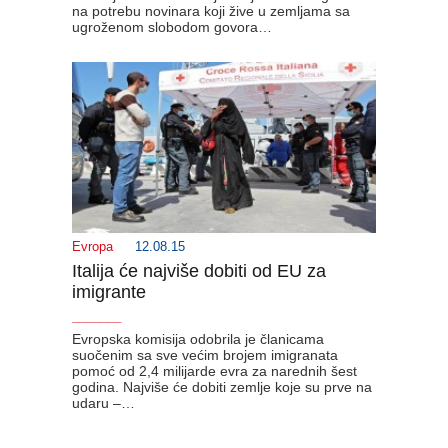
na potrebu novinara koji žive u zemljama sa
ugroženom slobodom govora…
Evropa
12.08.15
Italija će najviše dobiti od EU za
imigrante
_______
Evropska komisija odobrila je članicama
suočenim sa sve većim brojem imigranata
pomoć od 2,4 milijarde evra za narednih šest
godina. Najviše će dobiti zemlje koje su prve na
udaru –…