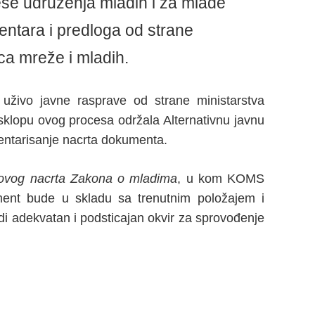
rese udruženja mladih i za mlade
mentara i predloga od strane
ca mreže i mladih.
 uživo javne rasprave od strane ministarstva
klopu ovog procesa održala Alternativnu javnu
mentarisanje nacrta dokumenta.
novog nacrta Zakona o mladima
, u kom KOMS
ment bude u skladu sa trenutnim položajem i
di adekvatan i podsticajan okvir za sprovođenje