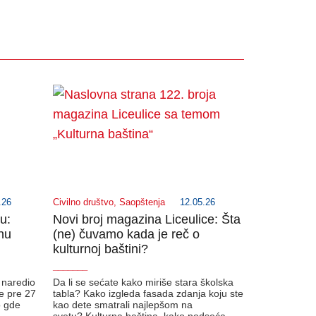
.26
Civilno društvo
,
Saopštenja
12.05.26
du:
Novi broj magazina Liceulice: Šta
nu
(ne) čuvamo kada je reč o
kulturnoj baštini?
_______
e naredio
Da li se sećate kako miriše stara školska
je pre 27
tabla? Kako izgleda fasada zdanja koju ste
o gde
kao dete smatrali najlepšom na
svetu? Kulturna baština, kako podseća