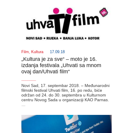
Film
,
Kultura
17.09.18
„Kultura je za sve“ – moto je 16.
izdanja festivala „Uhvati sa mnom
ovaj dan/Uhvati film“
_______
Novi Sad, 17. septembar 2018. – Međunarodni
filmski festival Uhvati film, 16. po redu, biće
održan od 24. do 30. septembra u Kulturnom
centru Novog Sada u organizaciji KAO Parnas.
…