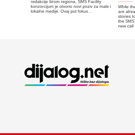
redakcije širom regiona, SMS Facility
konzorcijum je otvorio novi poziv za male i
While the
lokalne medije. Ovaj put fokus…
are alre
stories 
the SMS 
new call