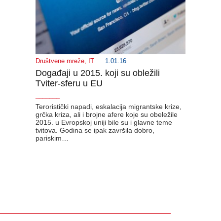
Društvene mreže
,
IT
1.01.16
Događaji u 2015. koji su obležili
Tviter-sferu u EU
_______
Teroristički napadi, eskalacija migrantske krize,
grčka kriza, ali i brojne afere koje su obeležile
2015. u Evropskoj uniji bile su i glavne teme
tvitova. Godina se ipak završila dobro,
pariskim…