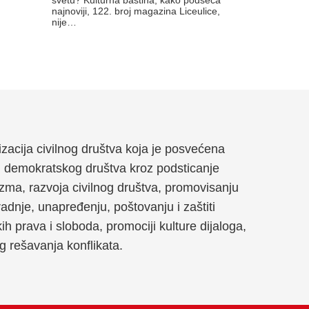
najnoviji, 122. broj magazina Liceulice,
nije…
anizacija civilnog društva koja je posvećena
g demokratskog društva kroz podsticanje
zma, razvoja civilnog društva, promovisanju
dnje, unapređenju, poštovanju i zaštiti
kih prava i sloboda, promociji kulture dijaloga,
og rešavanja konflikata.