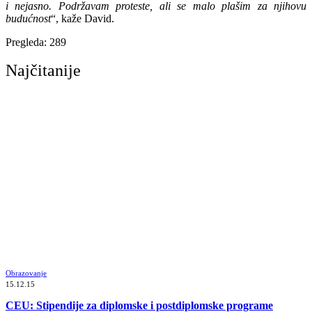
i nejasno. Podržavam proteste, ali se malo plašim za njihovu
budućnost
“, kaže David.
Pregleda:
289
Najčitanije
Obrazovanje
15.12.15
CEU: Stipendije za diplomske i postdiplomske programe