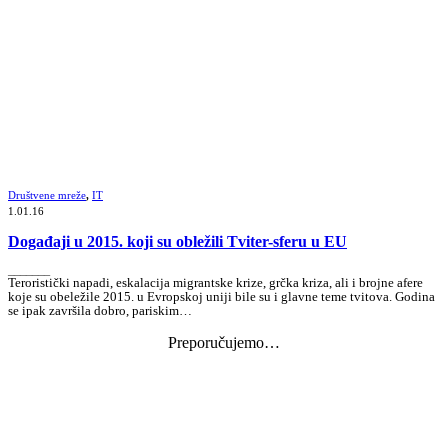
Društvene mreže
,
IT
1.01.16
Događaji u 2015. koji su obležili Tviter-sferu u EU
_______
Teroristički napadi, eskalacija migrantske krize, grčka kriza, ali i brojne afere
koje su obeležile 2015. u Evropskoj uniji bile su i glavne teme tvitova. Godina
se ipak završila dobro, pariskim…
Preporučujemo…