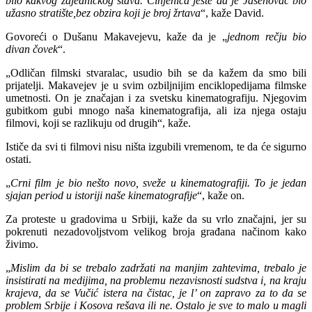
bilo kakvog zajedničkog stava. Činjenica jeste da je Jasenovac bio
užasno stratište,bez obzira koji je broj žrtava
“, kaže David.
Govoreći o Dušanu Makavejevu, kaže da je „
jednom rečju bio
divan čovek
“.
„Odličan filmski stvaralac, usudio bih se da kažem da smo bili
prijatelji. Makavejev je u svim ozbiljnijim enciklopedijama filmske
umetnosti. On je značajan i za svetsku kinematografiju. Njegovim
gubitkom gubi mnogo naša kinematografija, ali iza njega ostaju
filmovi, koji se razlikuju od drugih“, kaže.
Ističe da svi ti filmovi nisu ništa izgubili vremenom, te da će sigurno
ostati.
„
Crni film
je bio nešto novo, sveže u kinematografiji. To je jedan
sjajan period u istoriji naše kinematografije
“, kaže on.
Za proteste u gradovima u Srbiji, kaže da su vrlo značajni, jer su
pokrenuti nezadovoljstvom velikog broja građana načinom kako
živimo.
„
Mislim da bi se trebalo zadržati na manjim zahtevima, trebalo je
insistirati na medijima, na problemu nezavisnosti sudstva i, na kraju
krajeva, da se Vučić istera na čistac, je l’ on zapravo za to da se
problem Srbije i Kosova rešava ili ne. Ostalo je sve to malo u magli