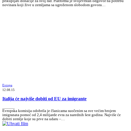
prikupljati donacije za svoj rad. Platforma je svojevrstan odgovor na potrebu
novinara koji žive u zemljama sa ugroženom slobodom govora…
Evropa
12.08.15
Italija će najviše dobiti od EU za imigrante
_______
Evropska komisija odobrila je članicama suočenim sa sve većim brojem
imigranata pomoć od 2,4 milijarde evra za narednih šest godina. Najviše će
dobiti zemlje koje su prve na udaru –…