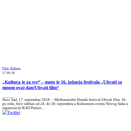
Film
,
Kultura
17.09.18
„Kultura je za sve“ – moto je 16. izdanja festivala „Uhvati sa
mnom ovaj dan/Uhvati film“
_______
Novi Sad, 17. septembar 2018. – Međunarodni filmski festival Uhvati film, 16.
po redu, biće održan od 24. do 30. septembra u Kulturnom centru Novog Sada u
organizaciji KAO Parnas.…