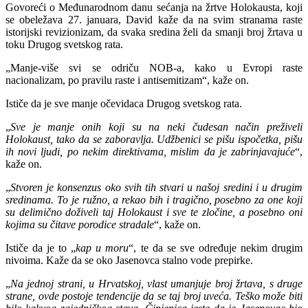
Govoreći o Međunarodnom danu sećanja na žrtve Holokausta, koji
se obeležava 27. januara, David kaže da na svim stranama raste
istorijski revizionizam, da svaka sredina želi da smanji broj žrtava u
toku Drugog svetskog rata.
„Manje-više svi se odriču NOB-a, kako u Evropi raste
nacionalizam, po pravilu raste i antisemitizam“, kaže on.
Ističe da je sve manje očevidaca Drugog svetskog rata.
„
Sve je manje onih koji su na neki čudesan način preživeli
Holokaust, tako da se zaboravlja. Udžbenici se pišu ispočetka, pišu
ih novi ljudi, po nekim direktivama, mislim da je zabrinjavajuće
“,
kaže on.
„
Stvoren je konsenzus oko svih tih stvari u našoj sredini i u drugim
sredinama. To je ružno, a rekao bih i tragično, posebno za one koji
su delimično doživeli taj Holokaust i sve te zločine, a posebno oni
kojima su čitave porodice stradale
“, kaže on.
Ističe da je to „
kap u moru
“, te da se sve određuje nekim drugim
nivoima. Kaže da se oko Jasenovca stalno vode prepirke.
„
Na jednoj strani, u Hrvatskoj, vlast umanjuje broj žrtava, s druge
strane, ovde postoje tendencije da se taj broj uveća. Teško može biti