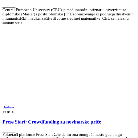
_______
Central European University (CEU) je međunarodni priznati univerzitet za
diplomsko (Master) i postdiplomsko (PhD) obrazovanje iz područja društvenih
i humanističkih nauka, zaštite životne sredinei matematike. CEU se nalazi u
samom srcu…
Društvo
13.01.16
Press Start: Crowdfunding za novinarske priče
_______
Pokretači platforme Press Start žele da im ona omogući mesto gde mogu