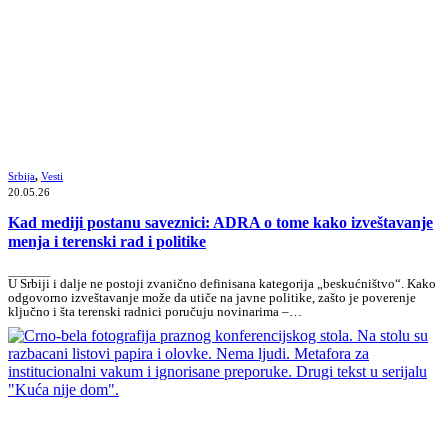
Srbija
,
Vesti
20.05.26
Kad mediji postanu saveznici: ADRA o tome kako izveštavanje
menja i terenski rad i politike
_______
U Srbiji i dalje ne postoji zvanično definisana kategorija „beskućništvo“. Kako
odgovorno izveštavanje može da utiče na javne politike, zašto je poverenje
ključno i šta terenski radnici poručuju novinarima –…