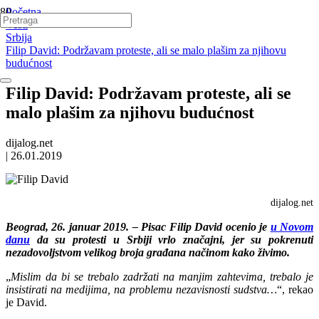
Početna
Vesti
Srbija
Filip David: Podržavam proteste, ali se malo plašim za njihovu
budućnost
Filip David: Podržavam proteste, ali se
malo plašim za njihovu budućnost
dijalog.net
|
26.01.2019
dijalog.net
Beograd, 26. januar 2019. – Pisac Filip David ocenio je
u Novom
danu
da su protesti u Srbiji vrlo značajni, jer su pokrenuti
nezadovoljstvom velikog broja građana načinom kako živimo.
„
Mislim da bi se trebalo zadržati na manjim zahtevima, trebalo je
insistirati na medijima, na problemu nezavisnosti sudstva…
“, rekao
je David.