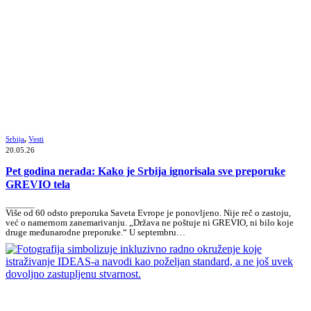
Srbija
,
Vesti
20.05.26
Pet godina nerada: Kako je Srbija ignorisala sve preporuke
GREVIO tela
_______
Više od 60 odsto preporuka Saveta Evrope je ponovljeno. Nije reč o zastoju,
već o namernom zanemarivanju. „Država ne poštuje ni GREVIO, ni bilo koje
druge međunarodne preporuke.“ U septembru…