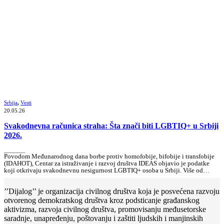
Srbija
,
Vesti
20.05.26
Svakodnevna računica straha: Šta znači biti LGBTIQ+ u Srbiji
2026.
_______
Povodom Međunarodnog dana borbe protiv homofobije, bifobije i transfobije
(IDAHOT), Centar za istraživanje i razvoj društva IDEAS objavio je podatke
koji otkrivaju svakodnevnu nesigurnost LGBTIQ+ osoba u Srbiji. Više od…
’’Dijalog’’ je organizacija civilnog društva koja je posvećena razvoju
otvorenog demokratskog društva kroz podsticanje građanskog
aktivizma, razvoja civilnog društva, promovisanju međusetorske
saradnje, unapređenju, poštovanju i zaštiti ljudskih i manjinskih