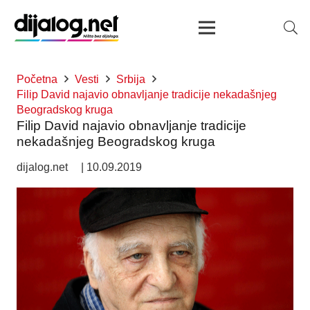
Početna
Vesti
Srbija
Filip David najavio obnavljanje tradicije nekadašnjeg
Beogradskog kruga
Filip David najavio obnavljanje tradicije
nekadašnjeg Beogradskog kruga
dijalog.net
|
10.09.2019