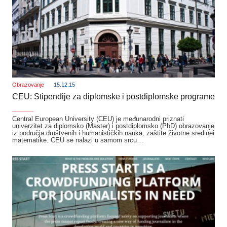
Obrazovanje
15.12.15
CEU: Stipendije za diplomske i postdiplomske programe
_______
Central European University (CEU) je međunarodni priznati
univerzitet za diplomsko (Master) i postdiplomsko (PhD) obrazovanje
iz područja društvenih i humanističkih nauka, zaštite životne sredinei
matematike. CEU se nalazi u samom srcu…