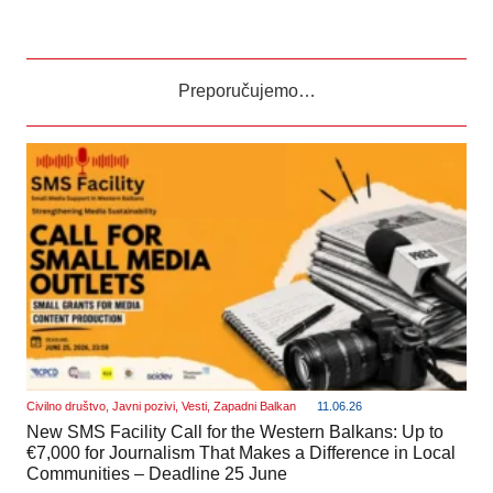
Preporučujemo…
Civilno društvo
,
Javni pozivi
,
Vesti
,
Zapadni Balkan
11.06.26
New SMS Facility Call for the Western Balkans: Up to
€7,000 for Journalism That Makes a Difference in Local
Communities – Deadline 25 June