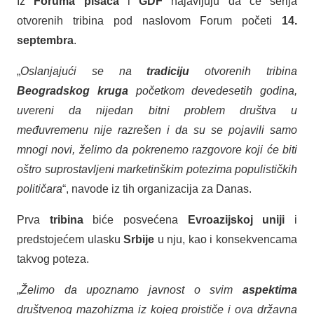
Iz
Foruma pisaca
i
GDF
najavljuju da će serija
otvorenih tribina pod naslovom Forum početi
14.
septembra
.
„
Oslanjajući se na
tradiciju
otvorenih tribina
Beogradskog kruga
početkom devedesetih godina,
uvereni da nijedan bitni problem društva u
međuvremenu nije razrešen i da su se pojavili samo
mnogi novi, želimo da pokrenemo razgovore koji će biti
oštro suprostavljeni marketinškim potezima populističkih
političara
“, navode iz tih organizacija za Danas.
Prva
tribina
biće posvećena
Evroazijskoj uniji
i
predstojećem ulasku
Srbije
u nju, kao i konsekvencama
takvog poteza.
„
Želimo da upoznamo javnost o svim
aspektima
društvenog mazohizma iz kojeg proističe i ova državna