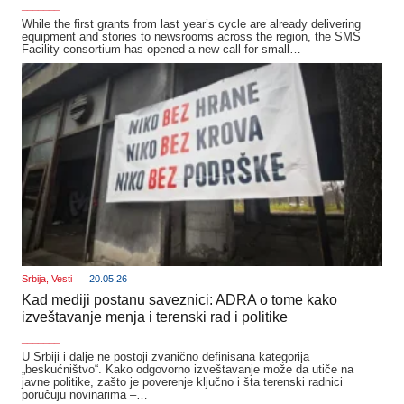
_______
While the first grants from last year’s cycle are already delivering
equipment and stories to newsrooms across the region, the SMS
Facility consortium has opened a new call for small…
Srbija
,
Vesti
20.05.26
Kad mediji postanu saveznici: ADRA o tome kako
izveštavanje menja i terenski rad i politike
_______
U Srbiji i dalje ne postoji zvanično definisana kategorija
„beskućništvo“. Kako odgovorno izveštavanje može da utiče na
javne politike, zašto je poverenje ključno i šta terenski radnici
poručuju novinarima –…