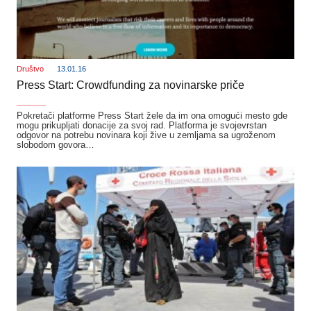
Društvo
13.01.16
Press Start: Crowdfunding za novinarske priče
_______
Pokretači platforme Press Start žele da im ona omogući mesto gde
mogu prikupljati donacije za svoj rad. Platforma je svojevrstan
odgovor na potrebu novinara koji žive u zemljama sa ugroženom
slobodom govora…