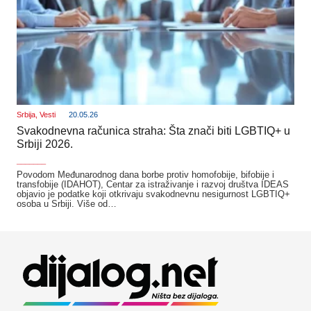
Srbija
,
Vesti
20.05.26
Svakodnevna računica straha: Šta znači biti LGBTIQ+ u
Srbiji 2026.
_______
Povodom Međunarodnog dana borbe protiv homofobije, bifobije i
transfobije (IDAHOT), Centar za istraživanje i razvoj društva IDEAS
objavio je podatke koji otkrivaju svakodnevnu nesigurnost LGBTIQ+
osoba u Srbiji. Više od…