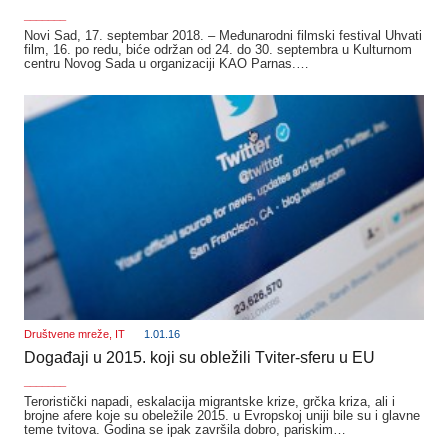
_______
Novi Sad, 17. septembar 2018. – Međunarodni filmski festival Uhvati
film, 16. po redu, biće održan od 24. do 30. septembra u Kulturnom
centru Novog Sada u organizaciji KAO Parnas.…
Društvene mreže
,
IT
1.01.16
Događaji u 2015. koji su obležili Tviter-sferu u EU
_______
Teroristički napadi, eskalacija migrantske krize, grčka kriza, ali i
brojne afere koje su obeležile 2015. u Evropskoj uniji bile su i glavne
teme tvitova. Godina se ipak završila dobro, pariskim…