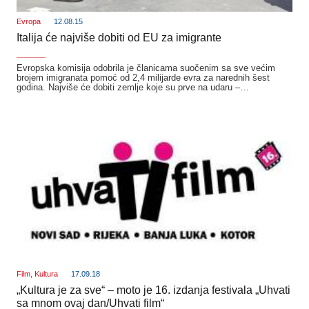
Evropa
12.08.15
Italija će najviše dobiti od EU za imigrante
_______
Evropska komisija odobrila je članicama suočenim sa sve većim
brojem imigranata pomoć od 2,4 milijarde evra za narednih šest
godina. Najviše će dobiti zemlje koje su prve na udaru –…
Film
,
Kultura
17.09.18
„Kultura je za sve“ – moto je 16. izdanja festivala „Uhvati
sa mnom ovaj dan/Uhvati film“