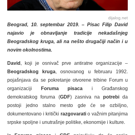
dijalog.net
Beograd, 10. septembar 2019. – Pisac Filip David
najavio je obnavljanje tradicije nekadašnjeg
Beogradskog kruga, ali na nešto drugačiji način i u
novim okolnostima.
David
, koji je osnivač prve antiratne organizacije –
Beogradskog kruga
, osnovanog u februaru 1992.
pojašnjava da se pokretanje otvorene tribine Forum u
organizaciji
Foruma pisaca
i Građanskog
demokratskog foruma (
GDF
) zasniva na
potrebi
da
postoji jedno stalno mesto gde će se ozbiljno,
dokumentovano i kritički
razgovarati
o važnim pitanjima
srpske spoljne i unutrašnje politike, ekonomije i kulture.