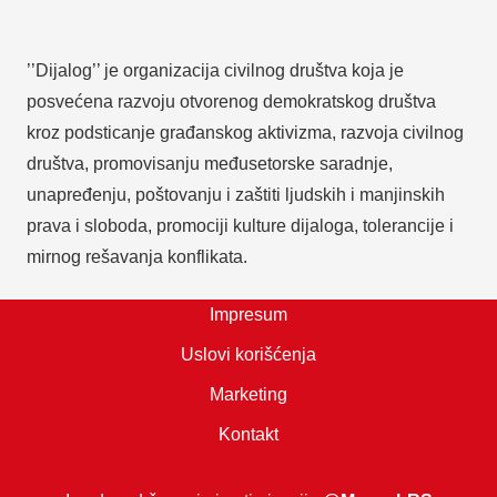
’’Dijalog’’ je organizacija civilnog društva koja je
posvećena razvoju otvorenog demokratskog društva
kroz podsticanje građanskog aktivizma, razvoja civilnog
društva, promovisanju međusetorske saradnje,
unapređenju, poštovanju i zaštiti ljudskih i manjinskih
prava i sloboda, promociji kulture dijaloga, tolerancije i
mirnog rešavanja konflikata.
Impresum
Uslovi korišćenja
Marketing
Kontakt