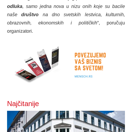
odluka
, samo jedna nova u nizu onih koje su bacile
naše
društvo
na dno svetskih lestvica, kulturnih,
obrazovnih, ekonomskih i političkih
“, poručuju
organizatori.
Najčitanije