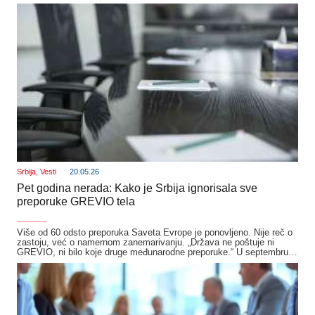
Srbija
,
Vesti
20.05.26
Pet godina nerada: Kako je Srbija ignorisala sve
preporuke GREVIO tela
_______
Više od 60 odsto preporuka Saveta Evrope je ponovljeno. Nije reč o
zastoju, već o namernom zanemarivanju. „Država ne poštuje ni
GREVIO, ni bilo koje druge međunarodne preporuke.“ U septembru…